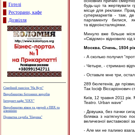
основних причин смертнос
Готелі
будь-що та жертвувати г
місце для реклами. Правд
Ресторани, кафе
супермаркетів - там, д
Дозвілля
парламенту билися, я
та відеоінсталяціями.
Минуло вже більше міся
«Свідомо» відновило хід і
Москва. Січень, 1934 рі
- А сколько получил “прот
- Четыре, - стримано відп
- Оставьте мне три, остал
289 бюлетенів, де прізви
Сімейний пансіон "На Куті"
Так Іосіф Віссаріонович с
Виробництво бетонних виробів
Київ, 12 травня 2011 рік
Інтернет-кафе "OXY"
Teatro. Urban wave”
Виробництво вікон та дверей з ПВХ та
алюмінію
- Дєвушка, без пачки сига
білявка з натягнутою п
Приватна садиба "Царина"
величезної виставкової з
- Але ми не палимо взага