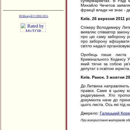
супермаркетах. В Раді м
Михайло Чечетов заявля
фракції влади не знає - 
Ю.Молодій © 2000-2015
Київ. 26 вересня 2011 р
Спікеру Володимиру Литв
виявляє співавтор закон
про цю саму заборону ре
про заборону афішувати
світло надалі організовув
Оробець пише листа Л
Кримінального Кодексу У
який тягне за собою ув’
депутат з освітою юриста
Київ. Ранок. 3 жовтня 20
До Литвина направляють л
правок. Саме в цьому ко
редагування. Хто пропо
документа наче до прине
цього листа. Ось які під н
Джерело:
Галицький Кор
При використанні матеріалів об