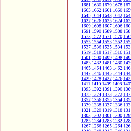
1681
1680
1679
1678
167
1663
1662
1661
1660
165
1645
1644
1643
1642
164
1627
1626
1625
1624
162
1609
1608
1607
1606
160
1591
1590
1589
1588
158
1573
1572
1571
1570
156
1555
1554
1553
1552
155
1537
1536
1535
1534
153
1519
1518
1517
1516
151
1501
1500
1499
1498
149
1483
1482
1481
1480
147
1465
1464
1463
1462
146
1447
1446
1445
1444
144
1429
1428
1427
1426
142
1411
1410
1409
1408
140
1393
1392
1391
1390
138
1375
1374
1373
1372
137
1357
1356
1355
1354
135
1339
1338
1337
1336
133
1321
1320
1319
1318
131
1303
1302
1301
1300
129
1285
1284
1283
1282
128
1267
1266
1265
1264
126