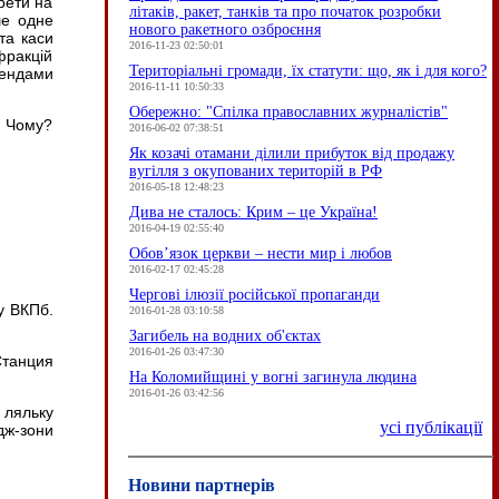
рети на
літаків, ракет, танків та про початок розробки
ше одне
нового ракетного озброєння
та каси
2016-11-23 02:50:01
фракцій
Територіальні громади, їх статути: що, як і для кого?
ендами
2016-11-11 10:50:33
Обережно: "Спілка православних журналістів"
. Чому?
2016-06-02 07:38:51
Як козачі отамани ділили прибуток від продажу
вугілля з окупованих територій в РФ
2016-05-18 12:48:23
Дива не сталось: Крим – це Україна!
2016-04-19 02:55:40
Обов’язок церкви – нести мир і любов
2016-02-17 02:45:28
Чергові ілюзії російської пропаганди
у ВКПб.
2016-01-28 03:10:58
Загибель на водних об'єктах
2016-01-26 03:47:30
Станция
На Коломийщині у вогні загинула людина
2016-01-26 03:42:56
 ляльку
усі публікації
дж-зони
Новини партнерів