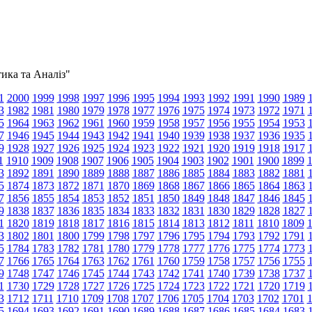
тика та Аналіз"
1
2000
1999
1998
1997
1996
1995
1994
1993
1992
1991
1990
1989
3
1982
1981
1980
1979
1978
1977
1976
1975
1974
1973
1972
1971
5
1964
1963
1962
1961
1960
1959
1958
1957
1956
1955
1954
1953
7
1946
1945
1944
1943
1942
1941
1940
1939
1938
1937
1936
1935
9
1928
1927
1926
1925
1924
1923
1922
1921
1920
1919
1918
1917
1
1910
1909
1908
1907
1906
1905
1904
1903
1902
1901
1900
1899
3
1892
1891
1890
1889
1888
1887
1886
1885
1884
1883
1882
1881
5
1874
1873
1872
1871
1870
1869
1868
1867
1866
1865
1864
1863
7
1856
1855
1854
1853
1852
1851
1850
1849
1848
1847
1846
1845
9
1838
1837
1836
1835
1834
1833
1832
1831
1830
1829
1828
1827
1
1820
1819
1818
1817
1816
1815
1814
1813
1812
1811
1810
1809
3
1802
1801
1800
1799
1798
1797
1796
1795
1794
1793
1792
1791
5
1784
1783
1782
1781
1780
1779
1778
1777
1776
1775
1774
1773
7
1766
1765
1764
1763
1762
1761
1760
1759
1758
1757
1756
1755
9
1748
1747
1746
1745
1744
1743
1742
1741
1740
1739
1738
1737
1
1730
1729
1728
1727
1726
1725
1724
1723
1722
1721
1720
1719
3
1712
1711
1710
1709
1708
1707
1706
1705
1704
1703
1702
1701
5
1694
1693
1692
1691
1690
1689
1688
1687
1686
1685
1684
1683