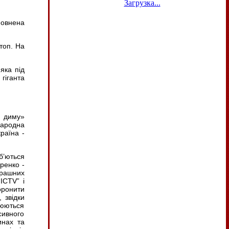
Загрузка...
повнена
топ. На
яка під
гіганта
о диму»
Народна
раїна -
б’ються
ренко -
трашних
“
ICTV
” і
оронити
 звідки
люються
ивного
инах та