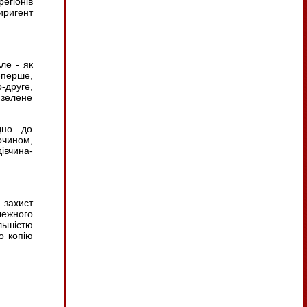
егіонів
иригент
ле - як
-перше,
-друге,
 зелене
дно до
очином,
івчина-
 захист
лежного
льшістю
о копію