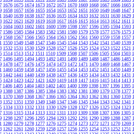
7
1676
1675
1674
1673
1672
1671
1670
1669
1668
1667
1666
1665
9
1658
1657
1656
1655
1654
1653
1652
1651
1650
1649
1648
1647
1
1640
1639
1638
1637
1636
1635
1634
1633
1632
1631
1630
1629
3
1622
1621
1620
1619
1618
1617
1616
1615
1614
1613
1612
1611
5
1604
1603
1602
1601
1600
1599
1598
1597
1596
1595
1594
1593
7
1586
1585
1584
1583
1582
1581
1580
1579
1578
1577
1576
1575
9
1568
1567
1566
1565
1564
1563
1562
1561
1560
1559
1558
1557
1
1550
1549
1548
1547
1546
1545
1544
1543
1542
1541
1540
1539
3
1532
1531
1530
1529
1528
1527
1526
1525
1524
1523
1522
1521
5
1514
1513
1512
1511
1510
1509
1508
1507
1506
1505
1504
1503
7
1496
1495
1494
1493
1492
1491
1490
1489
1488
1487
1486
1485
9
1478
1477
1476
1475
1474
1473
1472
1471
1470
1469
1468
1467
1
1460
1459
1458
1457
1456
1455
1454
1453
1452
1451
1450
1449
3
1442
1441
1440
1439
1438
1437
1436
1435
1434
1433
1432
1431
5
1424
1423
1422
1421
1420
1419
1418
1417
1416
1415
1414
1413
7
1406
1405
1404
1403
1402
1401
1400
1399
1398
1397
1396
1395
9
1388
1387
1386
1385
1384
1383
1382
1381
1380
1379
1378
1377
1
1370
1369
1368
1367
1366
1365
1364
1363
1362
1361
1360
1359
3
1352
1351
1350
1349
1348
1347
1346
1345
1344
1343
1342
1341
5
1334
1333
1332
1331
1330
1329
1328
1327
1326
1325
1324
1323
7
1316
1315
1314
1313
1312
1311
1310
1309
1308
1307
1306
1305
9
1298
1297
1296
1295
1294
1293
1292
1291
1290
1289
1288
1287
1
1280
1279
1278
1277
1276
1275
1274
1273
1272
1271
1270
1269
3
1262
1261
1260
1259
1258
1257
1256
1255
1254
1253
1252
1251