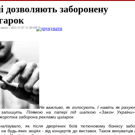
ні дозволяють заборонену
гарок
наліз | 2011-11-07 11:30:03
друкувати
Не важливо, як голосують. І навіть як рахую
 запишуть. Плямою на папері під шапкою «Закон України»
жорстка заборона реклами цигарок.
алізувало, як після дворічних боїв тютюновому бізнесу заб
на будь-яких акціях - від концертів до виставок. Також винуватців 