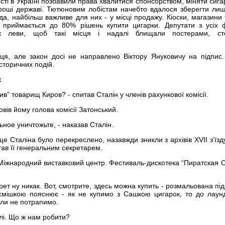
ті в Україні позбавили права хвалитися спонсорством, міняти сига
роші державі. Тютюновим лобістам начебто вдалося зберегти ли
а, найбільш важливе для них - у місці продажу. Кіоски, магазини 
е приймається до 80% рішень купити цигарки. Депутати з усіх 
к леви, щоб такі місця і надалі блищали постерами, ст
ця, але закон досі не направлено Віктору Януковичу на підпис
сторичних подій.
к
ив” товарищ Киров? - спитав Сталін у членів рахункової комісії.
овів йому голова комісії Затонський.
ьное уничтожьте, - наказав Сталін.
ще Сталіна було перекреслено, назавжди зникли з архівів
XVII
з’їзд
тав її генеральним секретарем.
. Міжнародний виставковий центр. Фестиваль-дискотека “Пиратская 
рет ну никак. Вот, смотрите, здесь можна купить - розмальована під
осмішкою пояснює - як не купимо з Сашкою цигарок, то до лаун
али не потрапимо.
лі. Що ж нам робити?