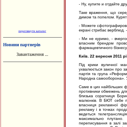
- Ну, купите и отдайте др
Таке враження, що серед
димом та попелом. Курять і
- Можете сфотографироват
екрані стрибає верблюд. 
переглянути каталог
- Ми не куримо, - вчерго
власним брендом прово
Новини партнерів
фармацевтичного бізнесу
Завантаження ...
Київ. 22 вересня 2011 р
Під крики вуличної ман
ухвалюється закон про з
партія та група «Реформ
Народна самооборона». У 
Саме в цих найбільших фр
противники обмежень для 
близька соратниця Бори
малюнків. В БЮТ себе п
власниця рекламної фір
рекламу і в точках прод
ведеться телетрансляці
максимально плутано. 
переписування в залі за