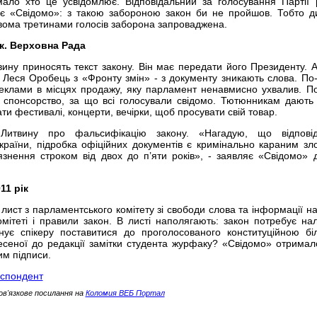
ало хто це усвідомлює. Відповідальний за голосування Партії р
є «Свідомо»: з такою забороною закон би не пройшов. Тобто д
двома третинами голосів заборона запроваджена.
ік. Верховна Рада
ину приносять текст закону. Він має передати його Президенту. А
у Леся Оробець з «Фронту змін» - з документу зникають слова. По
клами в місцях продажу, яку парламент ненавмисно ухвалив. По
 спонсорство, за що всі голосували свідомо. Тютюнникам дають
ати фестивалі, концерти, вечірки, щоб просувати свій товар.
итвину про фальсифікацію закону. «Нагадую, що відпові
країни, підробка офіційних документів є кримінально караним зл
язнення строком від двох до п’яти років», - заявляє «Свідомо» д
.
11 рік
ист з парламентського комітету зі свободи слова та інформації на
мітеті і правили закон. В листі наполягають: закон потребує на
нує спікеру поставитися до проголосованого конституційною бі
сеної до редакції замітки студента журфаку? «Свідомо» отримал
им підписи.
еспондент
ов'язкове посилання на
Коломия ВЕБ Портал