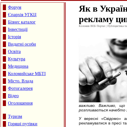
Як в Украї
Форум
Єпархія УГКЦ
рекламу ци
Бізнес каталог
Коломия ВЕБ Портал | Публіцистика та а
Інвестиції
Історія
Видатні особи
Освіта
Культура
Медицина
Коломийське МБТІ
Місто. Влада
Фотогалерея
Відео
Оголошення
важливо. Важливо, що
розпливається начебто 
Туризм
У вересні «Свідомо» ан
рекламуватися в пресі та 
Горящі путівки