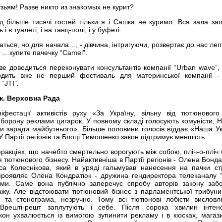
узьям! Разве никто из знакомых не курит?
 більше тисячі гостей тільки я і Сашка не куримо. Вся зала за
 в туалеті, і на танц-полі, і у буфеті.
ься, но для начала…, - дівчина, інтригуючи, розвертає до нас леп
- …купите пачечку “Camel”.
ве доводиться переконувати консультантів компанії “Urban wave”, 
дить вже не перший фестиваль для материнської компанії - 
 “
JTI
”.
ік. Верховна Рада
іфестації активістів руху «За Україну, вільну від тютюновог
аборону реклами цигарок. У повному складі голосують комуністи, 
и заради майбутнього». Більше половини голосів віддає «Наша Ук
Партії регіонів та Блоці Тимошенко закон підтримує меншість.
акціях, що начебто смертельно ворогують між собою, пліч-о-пліч 
тютюнового бізнесу. Найактивніша в Партії регіонів - Олена Бонда
са Колеснікова, який в уряді гальмував нанесення на пачки с
роявляє Олена Кондратюк - дружина гендиректора телеканалу 
ми. Саме вона публічно заперечує спробу авторів закону заб
ажу. Але відстоювати тютюновий бізнес з парламентської трибуни,
я та стенограма, незручно. Тому всі тютюнові лобісти вислов
Врешті-решт заплутують і себе. Після сорока хвилин інтенс
кон ухвалюється із вимогою зупинити рекламу і в кіосках, магаз