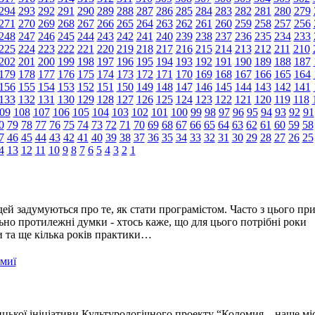
294
293
292
291
290
289
288
287
286
285
284
283
282
281
280
279
271
270
269
268
267
266
265
264
263
262
261
260
259
258
257
256
248
247
246
245
244
243
242
241
240
239
238
237
236
235
234
233
225
224
223
222
221
220
219
218
217
216
215
214
213
212
211
210
202
201
200
199
198
197
196
195
194
193
192
191
190
189
188
187
179
178
177
176
175
174
173
172
171
170
169
168
167
166
165
164
156
155
154
153
152
151
150
149
148
147
146
145
144
143
142
141
133
132
131
130
129
128
127
126
125
124
123
122
121
120
119
118
09
108
107
106
105
104
103
102
101
100
99
98
97
96
95
94
93
92
91
0
79
78
77
76
75
74
73
72
71
70
69
68
67
66
65
64
63
62
61
60
59
58
7
46
45
44
43
42
41
40
39
38
37
36
35
34
33
32
31
30
29
28
27
26
25
4
13
12
11
10
9
8
7
6
5
4
3
2
1
ей задумуються про те, як стати програмістом. Часто з цього пр
но протилежні думки - хтось каже, що для цього потрібні роки
ти та ще кілька років практики…
омиї
цької ініціативи Культурологічного проекту “Коломия – наше мі