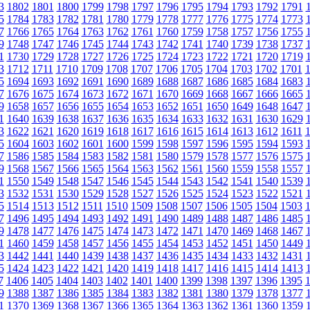
3
1802
1801
1800
1799
1798
1797
1796
1795
1794
1793
1792
1791
5
1784
1783
1782
1781
1780
1779
1778
1777
1776
1775
1774
1773
7
1766
1765
1764
1763
1762
1761
1760
1759
1758
1757
1756
1755
9
1748
1747
1746
1745
1744
1743
1742
1741
1740
1739
1738
1737
1
1730
1729
1728
1727
1726
1725
1724
1723
1722
1721
1720
1719
3
1712
1711
1710
1709
1708
1707
1706
1705
1704
1703
1702
1701
5
1694
1693
1692
1691
1690
1689
1688
1687
1686
1685
1684
1683
7
1676
1675
1674
1673
1672
1671
1670
1669
1668
1667
1666
1665
9
1658
1657
1656
1655
1654
1653
1652
1651
1650
1649
1648
1647
1
1640
1639
1638
1637
1636
1635
1634
1633
1632
1631
1630
1629
3
1622
1621
1620
1619
1618
1617
1616
1615
1614
1613
1612
1611
5
1604
1603
1602
1601
1600
1599
1598
1597
1596
1595
1594
1593
7
1586
1585
1584
1583
1582
1581
1580
1579
1578
1577
1576
1575
9
1568
1567
1566
1565
1564
1563
1562
1561
1560
1559
1558
1557
1
1550
1549
1548
1547
1546
1545
1544
1543
1542
1541
1540
1539
3
1532
1531
1530
1529
1528
1527
1526
1525
1524
1523
1522
1521
5
1514
1513
1512
1511
1510
1509
1508
1507
1506
1505
1504
1503
7
1496
1495
1494
1493
1492
1491
1490
1489
1488
1487
1486
1485
9
1478
1477
1476
1475
1474
1473
1472
1471
1470
1469
1468
1467
1
1460
1459
1458
1457
1456
1455
1454
1453
1452
1451
1450
1449
3
1442
1441
1440
1439
1438
1437
1436
1435
1434
1433
1432
1431
5
1424
1423
1422
1421
1420
1419
1418
1417
1416
1415
1414
1413
7
1406
1405
1404
1403
1402
1401
1400
1399
1398
1397
1396
1395
9
1388
1387
1386
1385
1384
1383
1382
1381
1380
1379
1378
1377
1
1370
1369
1368
1367
1366
1365
1364
1363
1362
1361
1360
1359