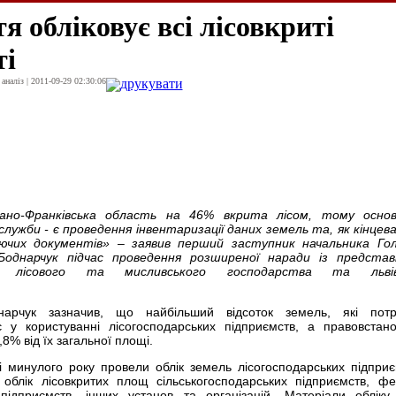
 обліковує всі лісовкриті
ті
наліз | 2011-09-29 02:30:06
друкувати
вано-Франківська область на 46% вкрита лісом, тому основ
служби - є проведення інвентаризації даних земель та, як кінцев
ючих документів» – заявив перший заступник начальника Гол
Боднарчук підчас проведення розширеної наради із представ
ня лісового та мисливського господарства та львів
арчук зазначив, що найбільший відсоток земель, які потр
є у користуванні лісогосподарських підприємств, а правовстан
,8% від їх загальної площі.
 минулого року провели облік земель лісогосподарських підприє
облік лісовкритих площ сільськогосподарських підприємств, фе
 підприємств, інших установ та організацій. Матеріали обліку