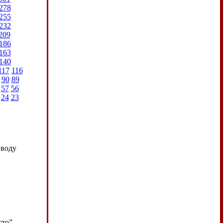
278
255
232
209
186
163
140
117
116
90
89
57
56
24
23
иводу
сто”