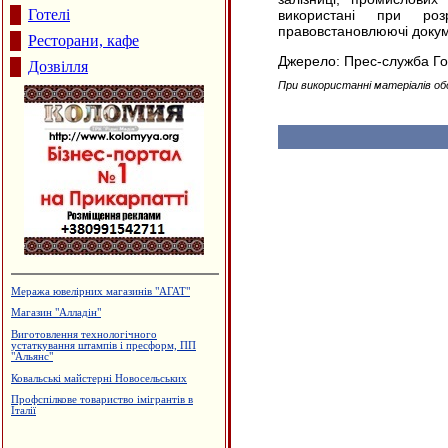
Готелі
використані при роз
правовстановлюючі докум
Ресторани, кафе
Джерело: Прес-служба Гол
Дозвілля
При використанні матеріалів об
Меража ювелірних магазинів "АГАТ"
Магазин "Алладін"
Виготовлення технологічного
устаткування штампів і пресформ, ПП
"Альянс"
Ковальські майстерні Новосельських
Профспілкове товариство імігрантів в
Італії