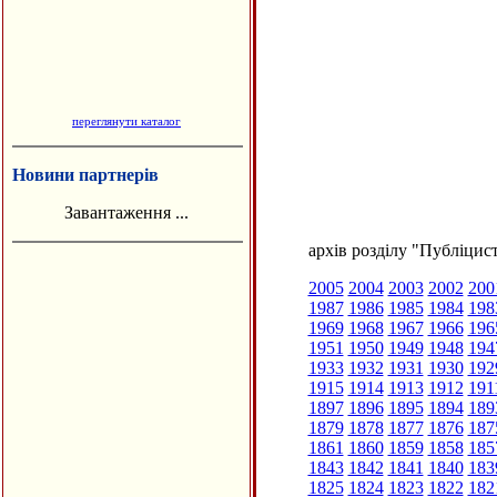
переглянути каталог
Новини партнерів
Завантаження ...
архів розділу "Публіцис
2005
2004
2003
2002
200
1987
1986
1985
1984
198
1969
1968
1967
1966
196
1951
1950
1949
1948
194
1933
1932
1931
1930
192
1915
1914
1913
1912
191
1897
1896
1895
1894
189
1879
1878
1877
1876
187
1861
1860
1859
1858
185
1843
1842
1841
1840
183
1825
1824
1823
1822
182