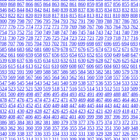
869
868
867
866
865
864
863
862
861
860
859
858
857
856
855
854
846
845
844
843
842
841
840
839
838
837
836
835
834
833
832
831
823
822
821
820
819
818
817
816
815
814
813
812
811
810
809
808
800
799
798
797
796
795
794
793
792
791
790
789
788
787
786
785
777
776
775
774
773
772
771
770
769
768
767
766
765
764
763
762
754
753
752
751
750
749
748
747
746
745
744
743
742
741
740
739
731
730
729
728
727
726
725
724
723
722
721
720
719
718
717
716
708
707
706
705
704
703
702
701
700
699
698
697
696
695
694
693
685
684
683
682
681
680
679
678
677
676
675
674
673
672
671
670
662
661
660
659
658
657
656
655
654
653
652
651
650
649
648
647
639
638
637
636
635
634
633
632
631
630
629
628
627
626
625
624
616
615
614
613
612
611
610
609
608
607
606
605
604
603
602
601
593
592
591
590
589
588
587
586
585
584
583
582
581
580
579
578
570
569
568
567
566
565
564
563
562
561
560
559
558
557
556
555
547
546
545
544
543
542
541
540
539
538
537
536
535
534
533
532
524
523
522
521
520
519
518
517
516
515
514
513
512
511
510
509
501
500
499
498
497
496
495
494
493
492
491
490
489
488
487
486
478
477
476
475
474
473
472
471
470
469
468
467
466
465
464
463
455
454
453
452
451
450
449
448
447
446
445
444
443
442
441
440
432
431
430
429
428
427
426
425
424
423
422
421
420
419
418
417
409
408
407
406
405
404
403
402
401
400
399
398
397
396
395
394
386
385
384
383
382
381
380
379
378
377
376
375
374
373
372
371
363
362
361
360
359
358
357
356
355
354
353
352
351
350
349
348
340
339
338
337
336
335
334
333
332
331
330
329
328
327
326
325
317
316
315
314
313
312
311
310
309
308
307
306
305
304
303
302