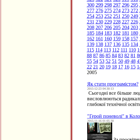
300
299
298
297
296
295
277
276
275
274
273
272
254
253
252
251
250
249
231
230
229
228
227
226
208
207
206
205
204
203
185
184
183
182
181
180
162
161
160
159
158
157
139
138
137
136
135
134
115
114
113
112
111
110
1
88
87
86
85
84
83
82
81
8
55
54
53
52
51
50
49
48
4
22
21
20
19
18
17
16
15
1
2005
Як стати програмістом?
2015-12-23 04:30:13
Сьогодні все більше люд
висловлюються радикаль
глибокої технічної осві
"Герой поневолі" в Кол
2015-11-16 01:05:30
За просвітни