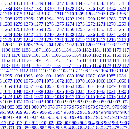
3
1352
1351
1350
1349
1348
1347
1346
1345
1344
1343
1342
1341
5
1334
1333
1332
1331
1330
1329
1328
1327
1326
1325
1324
1323
7
1316
1315
1314
1313
1312
1311
1310
1309
1308
1307
1306
1305
9
1298
1297
1296
1295
1294
1293
1292
1291
1290
1289
1288
1287
1
1280
1279
1278
1277
1276
1275
1274
1273
1272
1271
1270
1269
3
1262
1261
1260
1259
1258
1257
1256
1255
1254
1253
1252
1251
5
1244
1243
1242
1241
1240
1239
1238
1237
1236
1235
1234
1233
7
1226
1225
1224
1223
1222
1221
1220
1219
1218
1217
1216
1215
9
1208
1207
1206
1205
1204
1203
1202
1201
1200
1199
1198
1197
1
1
1190
1189
1188
1187
1186
1185
1184
1183
1182
1181
1180
1179
117
2
1171
1170
1169
1168
1167
1166
1165
1164
1163
1162
1161
1160
115
3
1152
1151
1150
1149
1148
1147
1146
1145
1144
1143
1142
1141
114
4
1133
1132
1131
1130
1129
1128
1127
1126
1125
1124
1123
1122
112
1114
1113
1112
1111
1110
1109
1108
1107
1106
1105
1104
1103
1102
6
1095
1094
1093
1092
1091
1090
1089
1088
1087
1086
1085
1084
8
1077
1076
1075
1074
1073
1072
1071
1070
1069
1068
1067
1066
0
1059
1058
1057
1056
1055
1054
1053
1052
1051
1050
1049
1048
2
1041
1040
1039
1038
1037
1036
1035
1034
1033
1032
1031
1030
4
1023
1022
1021
1020
1019
1018
1017
1016
1015
1014
1013
1012
6
1005
1004
1003
1002
1001
1000
999
998
997
996
995
994
993
992
984
983
982
981
980
979
978
977
976
975
974
973
972
971
970
969
961
960
959
958
957
956
955
954
953
952
951
950
949
948
947
946
938
937
936
935
934
933
932
931
930
929
928
927
926
925
924
923
915
914
913
912
911
910
909
908
907
906
905
904
903
902
901
900
892
891
890
889
888
887
886
885
884
883
882
881
880
879
878
877