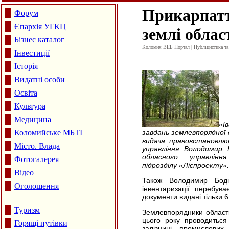
Прикарпаття
Форум
Єпархія УГКЦ
землі облас
Бізнес каталог
Коломия ВЕБ Портал | Публіцистика та а
Інвестиції
Історія
Видатні особи
Освіта
Культура
Медицина
«І
Коломийське МБТІ
завдань землевпорядної 
видача правовстановлю
Місто. Влада
управління Володимир 
обласного управлін
Фотогалерея
підрозділу «Ліспроекту».
Відео
Також Володимир Бодн
Оголошення
інвентаризації перебува
документи видані тільки 6
Туризм
Землевпорядники області
цього року проводиться 
Горящі путівки
залізниці, промислових