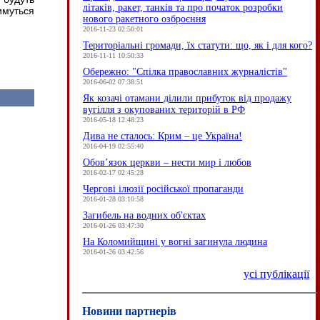
літаків, ракет, танків та про початок розробки
муться
нового ракетного озброєння
2016-11-23 02:50:01
Територіальні громади, їх статути: що, як і для кого?
2016-11-11 10:50:33
Обережно: "Спілка православних журналістів"
2016-06-02 07:38:51
Як козачі отамани ділили прибуток від продажу
вугілля з окупованих територій в РФ
2016-05-18 12:48:23
Дива не сталось: Крим – це Україна!
2016-04-19 02:55:40
Обов’язок церкви – нести мир і любов
2016-02-17 02:45:28
Чергові ілюзії російської пропаганди
2016-01-28 03:10:58
Загибель на водних об'єктах
2016-01-26 03:47:30
На Коломийщині у вогні загинула людина
2016-01-26 03:42:56
усі публікації
Новини партнерів