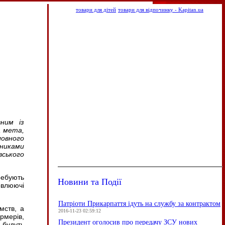
товари для дітей
товари для відпочинку - Kapitan.ua
ним із
а мета,
овного
никами
ського
ебують
Новини та Події
овлюючі
Патріоти Прикарпаття ідуть на службу за контрактом
мств, а
2016-11-23 02:59:12
рмерів,
Президент оголосив про передачу ЗСУ нових
 будуть