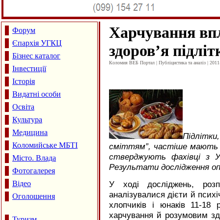
Харчування впл
Форум
Єпархія УГКЦ
здоров’я підліт
Бізнес каталог
Коломия ВЕБ Портал | Публіцистика та аналіз | 2011
Інвестиції
Історія
Видатні особи
Освіта
Культура
Медицина
Підлітк
Коломийське МБТІ
сміттям”, частіше мають 
стверджують фахівці з Ун
Місто. Влада
Результати дослідження опу
Фотогалерея
Відео
У ході досліджень, роз
аналізувалися дієти й психі
Оголошення
хлопчиків і юнаків 11-18 
харчування й розумовим здо
Туризм