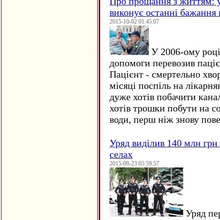
Про прощання з життям: у
виконує останні бажання 
2015-10-02 01:45:07
У 2006-ому році 
допомоги перевозив пацієн
Пацієнт - смертельно хво
місяці поспіль на лікарня
дуже хотів побачити кана
хотів трошки побути на со
води, перш ніж знову пове
Уряд виділив 140 млн грн
селах
2015-09-23 05:59:57
Уряд пер