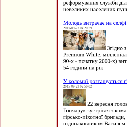
реформування служби діл
невеликих населених пун
Молодь витрачає на селфі 
2015-09-23 04:20:29
Згідно з
Premium White, мілленіал
90-х - початку 2000-х) ви
54 години на рік
У коломиї розташується г
2015-09-23 02:50:02
22 вересня голо
Гончарук зустрівся з ком
гірсько-піхотної бригади,
підполковником Василем 