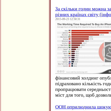
За скільки годин можна з
різних країнах світу (інф
2015-09-23 12:50:31
фінансовий холдинг опубл
підраховано кількість год
пропрацювати середньост
міст для того, щоб дозволи
ООН оприлюднила шокуюч