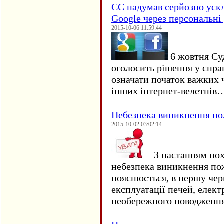
ЄC надумав серйозно уск
Google через персональні 
2015-10-06 11:59:44
6 жовтня Су
оголосить рішення у спра
означати початок важких ч
інших інтернет-велетнів
Небезпека виникнення п
2015-10-02 03:02:14
З настанням пох
небезпека виникнення по
пояснюється, в першу чер
експлуатації печей, елект
необережного поводження