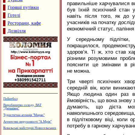
правильніше харчувалися ви
Горящі путівки
був їхній психічний стан у
Готелі
навіть після того, як до 
учасників на початку дослід
Ресторани, кафе
економічний статус, паління 
Дозвілля
У середньому підлітки,
покращилося, продемонстру
здоров’я. Ті ж, хто став х
різними розумовими пробл
пояснити це змінами в рів
не можна.
Три чверті психічних хво
середній вік, коли виникают
Якщо людина один раз ві
Пейнтбол
ймовірність, що вона знову 
Виробництво солоду, ВАТ
думають, що дієта мо
"Дятьківці"
навколишнього середовища,
Туристична агенція "Марко"
в підлітковому віці, коли 
Агентство нерухомості "А.Мрія"
потребу в гарному харчуванн
Ковальські майстерні Новосельських