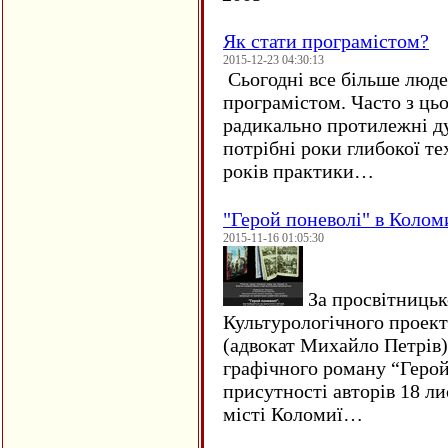
Як стати програмістом?
2015-12-23 04:30:13
Сьогодні все більше люде
програмістом. Часто з ць
радикально протилежні ду
потрібні роки глибокої те
років практики…
"Герой поневолі" в Колом
2015-11-16 01:05:30
За просвітницько
Культурологічного проект
(адвокат Михайло Петрів)
графічного роману “Герой 
присутності авторів 18 ли
місті Коломиї…