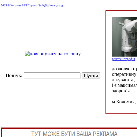
2015 © Коломия ВЕБ Портал
/ info@kolomyya.org
рентгенографія
дозволяє о
оперативну 
Пошук:
лікування ,
і є максима
здоров’я.
м.Коломия, 