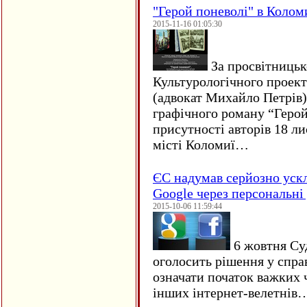
"Герой поневолі" в Колом
2015-11-16 01:05:30
За просвітницько
Культурологічного проект
(адвокат Михайло Петрів)
графічного роману “Герой 
присутності авторів 18 ли
місті Коломиї…
ЄC надумав серйозно уск
Google через персональні 
2015-10-06 11:59:44
6 жовтня Су
оголосить рішення у спра
означати початок важких ч
інших інтернет-велетнів