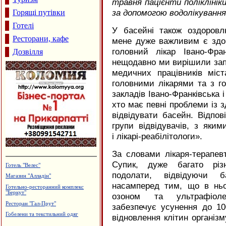
травня пацієнти полікліні
за допомогою водолікування
Горящі путівки
Готелі
У басейні також оздоров
Ресторани, кафе
мене дуже важливим є здор
головний лікар Івано-Фр
Дозвілля
нещодавно ми вирішили за
медичних працівників міс
головними лікарями та з г
закладів Івано-Франківська 
хто має певні проблеми із з
відвідувати басейн. Відпо
групи відвідувачів, з яки
і лікарі-реабілітологи».
За словами лікаря-терапев
Супик, дуже багато різ
Монтаж та ремонт електропроводки
подолати, відвідуючи 
Архітектурне проектування.
Р.Думанський
насамперед тим, що в нь
Туристична агенція "Марко"
озоном та ультрафіоле
Лікувально-діагностичний центр
забезпечує усунення до 1
"Медлайф"
відновлення клітин організм
Каміни. Вклади до камінів