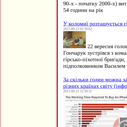
90-х - початку 2000-х) ви
54 години на рік
У коломиї розташується г
2015-09-23 02:50:02
22 вересня голо
Гончарук зустрівся з ком
гірсько-піхотної бригади,
підполковником Василем 
За скільки годин можна з
різних країнах світу (інф
2015-09-23 12:50:31