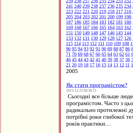
259
258
257
256
255
254
253
252
241
240
239
238
237
236
235
234
223
222
221
220
219
218
217
216
205
204
203
202
201
200
199
198
187
186
185
184
183
182
181
180
169
168
167
166
165
164
163
162
151
150
149
148
147
146
145
144
133
132
131
130
129
128
127
126
115
114
113
112
111
110
109
108
1
96
95
94
93
92
91
90
89
88
87
86
71
70
69
68
67
66
65
64
63
62
61
46
45
44
43
42
41
40
39
38
37
36
21
20
19
18
17
16
15
14
13
12
11
2005
Як стати програмістом?
2015-12-23 04:30:13
Сьогодні все більше люде
програмістом. Часто з ць
радикально протилежні ду
потрібні роки глибокої те
років практики…