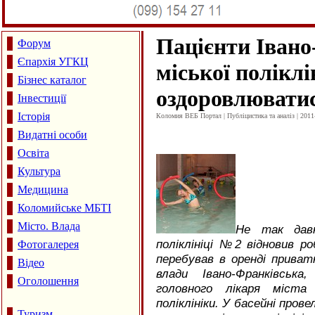
Пацієнти Івано
Форум
Єпархія УГКЦ
міської полікл
Бізнес каталог
оздоровлюватис
Інвестиції
Історія
Коломия ВЕБ Портал | Публіцистика та аналіз | 2011
Видатні особи
Освіта
Культура
Медицина
Коломийське МБТІ
Місто. Влада
Не так давн
поліклініці №2 відновив р
Фотогалерея
перебував в оренді приват
Відео
влади Івано-Франківськ
Оголошення
головного лікаря міста
поліклініки. У басейні пров
Туризм