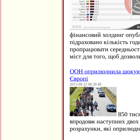
фінансовий холдинг опубл
підраховано кількість год
пропрацювати середньост
міст для того, щоб дозволи
ООН оприлюднила шокуюч
Європі
2015-09-22 06:39:49
850 тися
впродовж наступних двох 
розрахунки, які оприлюд