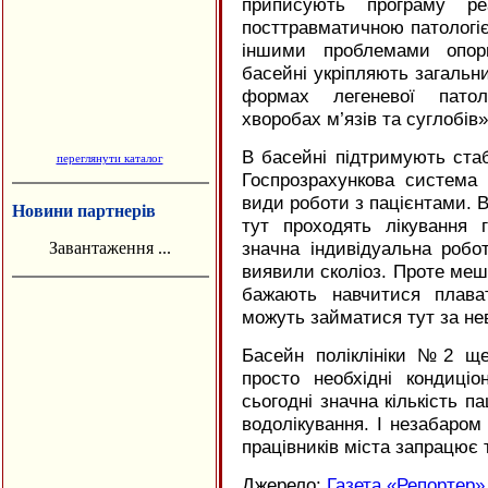
приписують програму реа
посттравматичною патологіє
іншими проблемами опорн
басейні укріпляють загальни
формах легеневої патоло
хворобах м’язів та суглобів»
В басейні підтримують стаб
переглянути каталог
Госпрозрахункова система 
види роботи з пацієнтами. В
Новини партнерів
тут проходять лікування гр
значна індивідуальна робо
Завантаження ...
виявили сколіоз. Проте мешк
бажають навчитися плава
можуть займатися тут за не
Басейн поліклініки №2 ще
просто необхідні кондиці
сьогодні значна кількість па
водолікування. І незабаро
працівників міста запрацює 
Джерело:
Газета «Репортер»