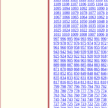
1109
1108
1107
1106
1105
1104
11
1095
1094
1093
1092
1091
1090
1
1081
1080
1079
1078
1077
1076
1
1067
1066
1065
1064
1063
1062
1
1053
1052
1051
1050
1049
1048
1
1039
1038
1037
1036
1035
1034
1
1025
1024
1023
1022
1021
1020
1
1011
1010
1009
1008
1007
1006
1
997
996
995
994
993
992
991
990
979
978
977
976
975
974
973
972
961
960
959
958
957
956
955
954
943
942
941
940
939
938
937
936
925
924
923
922
921
920
919
918
907
906
905
904
903
902
901
900
889
888
887
886
885
884
883
882
871
870
869
868
867
866
865
864
853
852
851
850
849
848
847
846
835
834
833
832
831
830
829
828
817
816
815
814
813
812
811
810
799
798
797
796
795
794
793
792
781
780
779
778
777
776
775
774
763
762
761
760
759
758
757
756
745
744
743
742
741
740
739
738
727
726
725
724
723
722
721
720