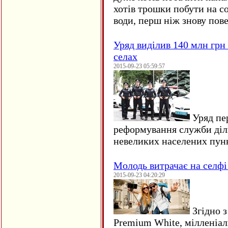
хотів трошки побути на со
води, перш ніж знову пове
Уряд виділив 140 млн грн
селах
2015-09-23 05:59:57
Уряд пер
реформування служби діл
невеликих населених пун
Молодь витрачає на селфі 
2015-09-23 04:20:29
Згідно з
Premium White, мілленіал