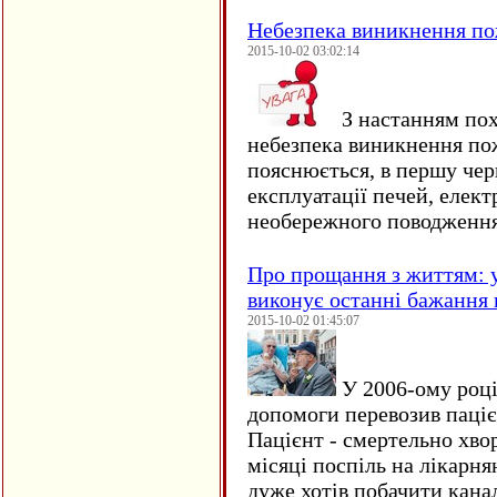
Небезпека виникнення п
2015-10-02 03:02:14
З настанням пох
небезпека виникнення по
пояснюється, в першу чер
експлуатації печей, елект
необережного поводження
Про прощання з життям: у
виконує останні бажання 
2015-10-02 01:45:07
У 2006-ому році 
допомоги перевозив пацієн
Пацієнт - смертельно хво
місяці поспіль на лікарня
дуже хотів побачити кана