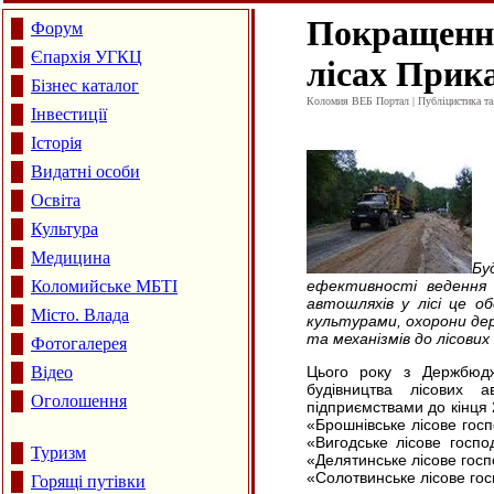
Покращення
Форум
Єпархія УГКЦ
лісах Прик
Бізнес каталог
Коломия ВЕБ Портал | Публіцистика та а
Інвестиції
Історія
Видатні особи
Освіта
Культура
Медицина
Бу
Коломийське МБТІ
ефективності ведення 
автошляхів у лісі це об
Місто. Влада
культурами, охорони дер
та механізмів до лісових
Фотогалерея
Відео
Цього року з Держбюдж
будівництва лісових 
Оголошення
підприємствами до кінця 
«Брошнівське лісове госп
«Вигодське лісове госпо
Туризм
«Делятинське лісове госп
«Солотвинське лісове гос
Горящі путівки