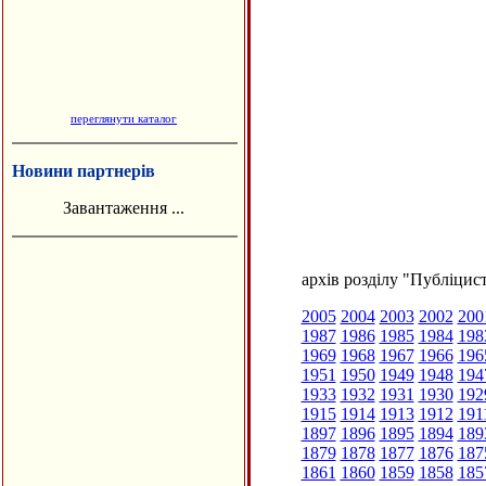
переглянути каталог
Новини партнерів
Завантаження ...
архів розділу "Публіцис
2005
2004
2003
2002
200
1987
1986
1985
1984
198
1969
1968
1967
1966
196
1951
1950
1949
1948
194
1933
1932
1931
1930
192
1915
1914
1913
1912
191
1897
1896
1895
1894
189
1879
1878
1877
1876
187
1861
1860
1859
1858
185