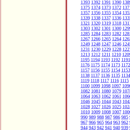
1393
1392
1391
1390
138
1375
1374
1373
1372
137
1357
1356
1355
1354
135
1339
1338
1337
1336
133
1321
1320
1319
1318
131
1303
1302
1301
1300
129
1285
1284
1283
1282
128
1267
1266
1265
1264
126
1249
1248
1247
1246
124
1231
1230
1229
1228
122
1213
1212
1211
1210
120
1195
1194
1193
1192
119
1176
1175
1174
1173
117
1157
1156
1155
1154
115
1138
1137
1136
1135
113
1119
1118
1117
1116
1115
1100
1099
1098
1097
109
1082
1081
1080
1079
107
1064
1063
1062
1061
106
1046
1045
1044
1043
104
1028
1027
1026
1025
102
1010
1009
1008
1007
100
990
989
988
987
986
985
967
966
965
964
963
962
944
943
942
941
940
939