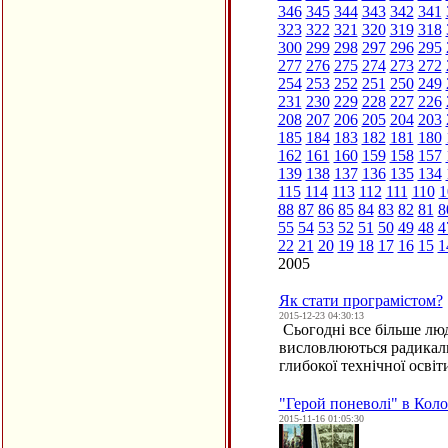
346
345
344
343
342
341
323
322
321
320
319
318
300
299
298
297
296
295
277
276
275
274
273
272
254
253
252
251
250
249
231
230
229
228
227
226
208
207
206
205
204
203
185
184
183
182
181
180
162
161
160
159
158
157
139
138
137
136
135
134
115
114
113
112
111
110
1
88
87
86
85
84
83
82
81
8
55
54
53
52
51
50
49
48
4
22
21
20
19
18
17
16
15
1
2005
Як стати програмістом?
2015-12-23 04:30:13
Сьогодні все більше люд
висловлюються радикаль
глибокої технічної осві
"Герой поневолі" в Кол
2015-11-16 01:05:30