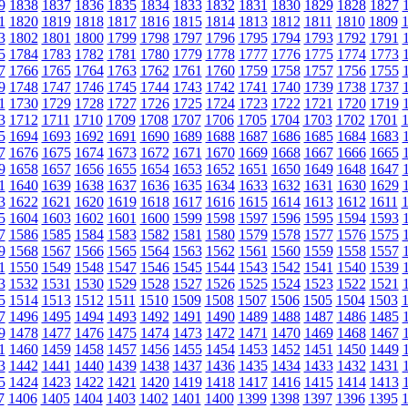
9
1838
1837
1836
1835
1834
1833
1832
1831
1830
1829
1828
1827
1
1820
1819
1818
1817
1816
1815
1814
1813
1812
1811
1810
1809
3
1802
1801
1800
1799
1798
1797
1796
1795
1794
1793
1792
1791
5
1784
1783
1782
1781
1780
1779
1778
1777
1776
1775
1774
1773
7
1766
1765
1764
1763
1762
1761
1760
1759
1758
1757
1756
1755
9
1748
1747
1746
1745
1744
1743
1742
1741
1740
1739
1738
1737
1
1730
1729
1728
1727
1726
1725
1724
1723
1722
1721
1720
1719
3
1712
1711
1710
1709
1708
1707
1706
1705
1704
1703
1702
1701
5
1694
1693
1692
1691
1690
1689
1688
1687
1686
1685
1684
1683
7
1676
1675
1674
1673
1672
1671
1670
1669
1668
1667
1666
1665
9
1658
1657
1656
1655
1654
1653
1652
1651
1650
1649
1648
1647
1
1640
1639
1638
1637
1636
1635
1634
1633
1632
1631
1630
1629
3
1622
1621
1620
1619
1618
1617
1616
1615
1614
1613
1612
1611
5
1604
1603
1602
1601
1600
1599
1598
1597
1596
1595
1594
1593
7
1586
1585
1584
1583
1582
1581
1580
1579
1578
1577
1576
1575
9
1568
1567
1566
1565
1564
1563
1562
1561
1560
1559
1558
1557
1
1550
1549
1548
1547
1546
1545
1544
1543
1542
1541
1540
1539
3
1532
1531
1530
1529
1528
1527
1526
1525
1524
1523
1522
1521
5
1514
1513
1512
1511
1510
1509
1508
1507
1506
1505
1504
1503
7
1496
1495
1494
1493
1492
1491
1490
1489
1488
1487
1486
1485
9
1478
1477
1476
1475
1474
1473
1472
1471
1470
1469
1468
1467
1
1460
1459
1458
1457
1456
1455
1454
1453
1452
1451
1450
1449
3
1442
1441
1440
1439
1438
1437
1436
1435
1434
1433
1432
1431
5
1424
1423
1422
1421
1420
1419
1418
1417
1416
1415
1414
1413
7
1406
1405
1404
1403
1402
1401
1400
1399
1398
1397
1396
1395