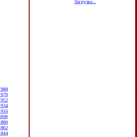
Загрузка...
1988
1970
1952
1934
1916
1898
1880
1862
1844