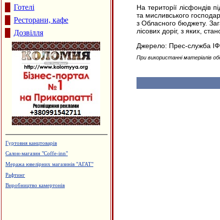
Готелі
На території лісфондів п
та мисливського господарс
Ресторани, кафе
з Обласного бюджету. Заг
лісових доріг, з яких, ста
Дозвілля
Джерело: Прес-служба 
При використанні матеріалів об
Гуртовня канцтоварів
Салон-магазин "Coffe-inn"
Меража ювелірних магазинів "АГАТ"
Рафтинг
Виробництво камертонів