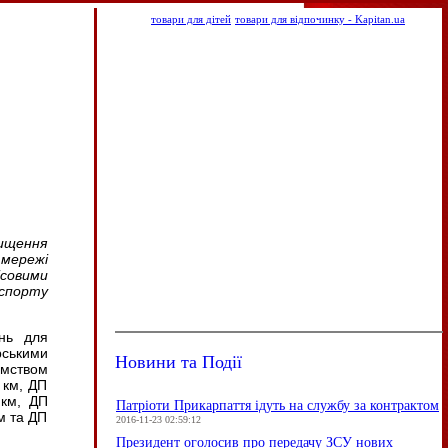
товари для дітей
товари для відпочинку - Kapitan.ua
вищення
 мережі
ісовими
нспорту
нь для
ськими
Новини та Події
ємством
 км, ДП
 км, ДП
Патріоти Прикарпаття ідуть на службу за контрактом
м та ДП
2016-11-23 02:59:12
Президент оголосив про передачу ЗСУ нових