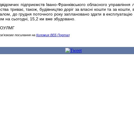
ідвідомчих підприємств Івано-Франківського обласного управління л
тва триває, також, будівництво доріг за власні кошти та за кошти, 
алом, до грудня поточного року заплановано здати в експлуатацію 
ном на сьогодні, 15,2 км вже збудовано.
ІФОУЛМГ
ов'язкове посилання на
Коломия ВЕБ Портал