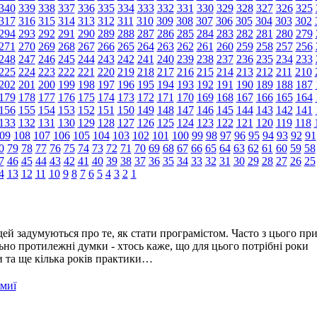
340
339
338
337
336
335
334
333
332
331
330
329
328
327
326
325
317
316
315
314
313
312
311
310
309
308
307
306
305
304
303
302
294
293
292
291
290
289
288
287
286
285
284
283
282
281
280
279
271
270
269
268
267
266
265
264
263
262
261
260
259
258
257
256
248
247
246
245
244
243
242
241
240
239
238
237
236
235
234
233
225
224
223
222
221
220
219
218
217
216
215
214
213
212
211
210
202
201
200
199
198
197
196
195
194
193
192
191
190
189
188
187
179
178
177
176
175
174
173
172
171
170
169
168
167
166
165
164
156
155
154
153
152
151
150
149
148
147
146
145
144
143
142
141
133
132
131
130
129
128
127
126
125
124
123
122
121
120
119
118
09
108
107
106
105
104
103
102
101
100
99
98
97
96
95
94
93
92
91
0
79
78
77
76
75
74
73
72
71
70
69
68
67
66
65
64
63
62
61
60
59
58
7
46
45
44
43
42
41
40
39
38
37
36
35
34
33
32
31
30
29
28
27
26
25
4
13
12
11
10
9
8
7
6
5
4
3
2
1
ей задумуються про те, як стати програмістом. Часто з цього пр
но протилежні думки - хтось каже, що для цього потрібні роки
ти та ще кілька років практики…
омиї