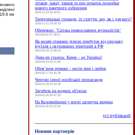
літаків, ракет, танків та про початок розробки
ісового
нового ракетного озброєння
виділені
2016-11-23 02:50:01
19,6 км
Територіальні громади, їх статути: що, як і для кого?
2016-11-11 10:50:33
Обережно: "Спілка православних журналістів"
2016-06-02 07:38:51
Як козачі отамани ділили прибуток від продажу
вугілля з окупованих територій в РФ
2016-05-18 12:48:23
Дива не сталось: Крим – це Україна!
2016-04-19 02:55:40
Обов’язок церкви – нести мир і любов
2016-02-17 02:45:28
Чергові ілюзії російської пропаганди
2016-01-28 03:10:58
Загибель на водних об'єктах
2016-01-26 03:47:30
На Коломийщині у вогні загинула людина
2016-01-26 03:42:56
усі публікації
Новини партнерів