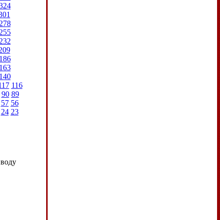
324
301
278
255
232
209
186
163
140
117
116
90
89
57
56
24
23
иводу