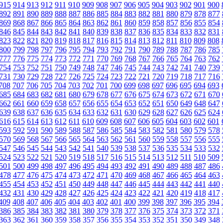
915
914
913
912
911
910
909
908
907
906
905
904
903
902
901
900
892
891
890
889
888
887
886
885
884
883
882
881
880
879
878
877
869
868
867
866
865
864
863
862
861
860
859
858
857
856
855
854
846
845
844
843
842
841
840
839
838
837
836
835
834
833
832
831
823
822
821
820
819
818
817
816
815
814
813
812
811
810
809
808
800
799
798
797
796
795
794
793
792
791
790
789
788
787
786
785
777
776
775
774
773
772
771
770
769
768
767
766
765
764
763
762
754
753
752
751
750
749
748
747
746
745
744
743
742
741
740
739
731
730
729
728
727
726
725
724
723
722
721
720
719
718
717
716
708
707
706
705
704
703
702
701
700
699
698
697
696
695
694
693
685
684
683
682
681
680
679
678
677
676
675
674
673
672
671
670
662
661
660
659
658
657
656
655
654
653
652
651
650
649
648
647
639
638
637
636
635
634
633
632
631
630
629
628
627
626
625
624
616
615
614
613
612
611
610
609
608
607
606
605
604
603
602
601
593
592
591
590
589
588
587
586
585
584
583
582
581
580
579
578
570
569
568
567
566
565
564
563
562
561
560
559
558
557
556
555
547
546
545
544
543
542
541
540
539
538
537
536
535
534
533
532
524
523
522
521
520
519
518
517
516
515
514
513
512
511
510
509
501
500
499
498
497
496
495
494
493
492
491
490
489
488
487
486
478
477
476
475
474
473
472
471
470
469
468
467
466
465
464
463
455
454
453
452
451
450
449
448
447
446
445
444
443
442
441
440
432
431
430
429
428
427
426
425
424
423
422
421
420
419
418
417
409
408
407
406
405
404
403
402
401
400
399
398
397
396
395
394
386
385
384
383
382
381
380
379
378
377
376
375
374
373
372
371
363
362
361
360
359
358
357
356
355
354
353
352
351
350
349
348