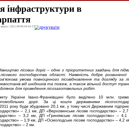
 інфраструктури в
арпаття
наліз | 2011-09-08 04:45:57
друкувати
дівництво лісових доріг – одне з пріоритетних завдань для під
лісового господарства області. Наявність добре розвиненої
ов’язкова умова повноцінного лісовідновлення та догляду за л
евостанів від шкідників та пожеж, а також вільний доступ тра
 ділянок для проведення лісозаготівельних робіт.
ету України Івано-Франківщині було виділено 10 млн. гриве
автомобільних доріг. За ці кошти державними лісогосподар
2011 року буде збудовано 20,1 км, у тому числі Державним підпри
одарство» – 2,1 км, ДП «Верховинське лісове господарство» – 2,7
дарство» – 3,2 км, ДП «Гринявське лісове господарство» – 4,1
одарство» – 1,9 км, ДП «Осмолодське лісове господарство» – 4,2 к
подарство» – 2 км.