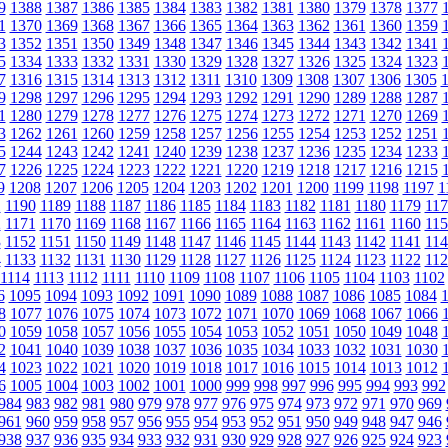
9
1388
1387
1386
1385
1384
1383
1382
1381
1380
1379
1378
1377
1
1370
1369
1368
1367
1366
1365
1364
1363
1362
1361
1360
1359
3
1352
1351
1350
1349
1348
1347
1346
1345
1344
1343
1342
1341
5
1334
1333
1332
1331
1330
1329
1328
1327
1326
1325
1324
1323
7
1316
1315
1314
1313
1312
1311
1310
1309
1308
1307
1306
1305
9
1298
1297
1296
1295
1294
1293
1292
1291
1290
1289
1288
1287
1
1280
1279
1278
1277
1276
1275
1274
1273
1272
1271
1270
1269
3
1262
1261
1260
1259
1258
1257
1256
1255
1254
1253
1252
1251
5
1244
1243
1242
1241
1240
1239
1238
1237
1236
1235
1234
1233
7
1226
1225
1224
1223
1222
1221
1220
1219
1218
1217
1216
1215
9
1208
1207
1206
1205
1204
1203
1202
1201
1200
1199
1198
1197
1
1
1190
1189
1188
1187
1186
1185
1184
1183
1182
1181
1180
1179
117
2
1171
1170
1169
1168
1167
1166
1165
1164
1163
1162
1161
1160
115
3
1152
1151
1150
1149
1148
1147
1146
1145
1144
1143
1142
1141
114
4
1133
1132
1131
1130
1129
1128
1127
1126
1125
1124
1123
1122
112
1114
1113
1112
1111
1110
1109
1108
1107
1106
1105
1104
1103
1102
6
1095
1094
1093
1092
1091
1090
1089
1088
1087
1086
1085
1084
8
1077
1076
1075
1074
1073
1072
1071
1070
1069
1068
1067
1066
0
1059
1058
1057
1056
1055
1054
1053
1052
1051
1050
1049
1048
2
1041
1040
1039
1038
1037
1036
1035
1034
1033
1032
1031
1030
4
1023
1022
1021
1020
1019
1018
1017
1016
1015
1014
1013
1012
6
1005
1004
1003
1002
1001
1000
999
998
997
996
995
994
993
992
984
983
982
981
980
979
978
977
976
975
974
973
972
971
970
969
961
960
959
958
957
956
955
954
953
952
951
950
949
948
947
946
938
937
936
935
934
933
932
931
930
929
928
927
926
925
924
923