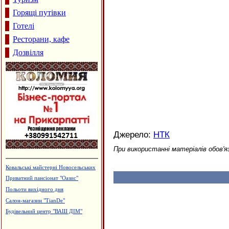
Горящі путівки
Готелі
Ресторани, кафе
Дозвілля
Джерело:
НТК
При використанні матеріалів обов'я
Будцентр "Деніго"
Дзвони церковні
Водостічні системи Struga
Туристична агенція "SunТУР"
Лікувально-діагностичний центр
"Поліфарм"