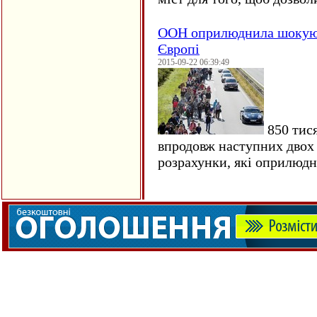
ООН оприлюднила шокуюч
Європі
2015-09-22 06:39:49
850 тися
впродовж наступних двох 
розрахунки, які оприлюд