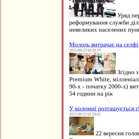
Уряд пер
реформування служби діл
невеликих населених пун
Молодь витрачає на селфі 
2015-09-23 04:20:29
Згідно з
Premium White, мілленіал
90-х - початку 2000-х) ви
54 години на рік
У коломиї розташується г
2015-09-23 02:50:02
22 вересня голо