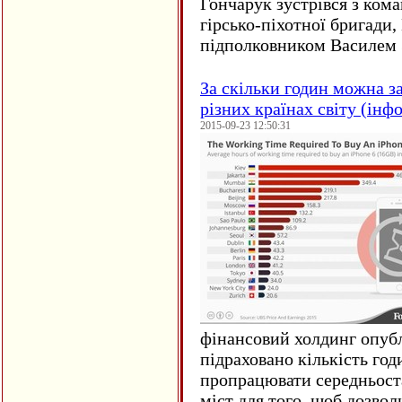
Гончарук зустрівся з ком
гірсько-піхотної бригади,
підполковником Василем 
За скільки годин можна з
різних країнах світу (інф
2015-09-23 12:50:31
фінансовий холдинг опубл
підраховано кількість год
пропрацювати середньост
міст для того, щоб дозволи