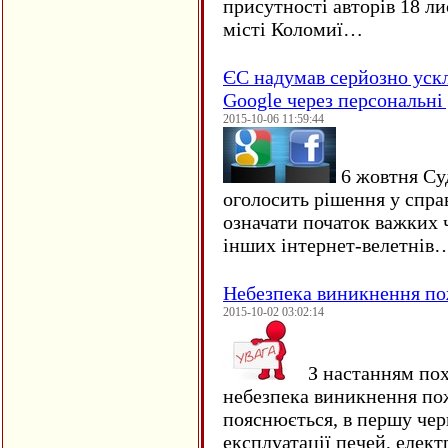
присутності авторів 18 ли
місті Коломиї…
ЄC надумав серйозно уск
Google через персональні 
2015-10-06 11:59:44
6 жовтня Су
оголосить рішення у спра
означати початок важких ч
інших інтернет-велетнів
Небезпека виникнення п
2015-10-02 03:02:14
З настанням пох
небезпека виникнення по
пояснюється, в першу чер
експлуатації печей, елект