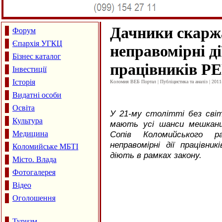
Дачники скарж
Форум
Єпархія УГКЦ
неправомірні ді
Бізнес каталог
працівників Р
Інвестиції
Історія
Коломия ВЕБ Портал | Публіцистика та аналіз | 2011
Видатні особи
Освіта
У 21-му столітті без світ
Культура
мають усі шанси мешканці
Медицина
Сопів Коломийського 
неправомірні дії працівн
Коломийське МБТІ
діють в рамках закону.
Місто. Влада
Фотогалерея
Відео
Оголошення
Туризм