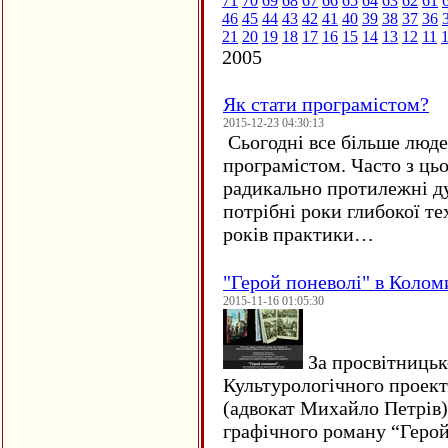
71
70
69
68
67
66
65
64
63
62
61
46
45
44
43
42
41
40
39
38
37
36
21
20
19
18
17
16
15
14
13
12
11
2005
Як стати програмістом?
2015-12-23 04:30:13
Сьогодні все більше люде
програмістом. Часто з ць
радикально протилежні ду
потрібні роки глибокої те
років практики…
"Герой поневолі" в Колом
2015-11-16 01:05:30
За просвітницько
Культурологічного проект
(адвокат Михайло Петрів)
графічного роману “Герой 