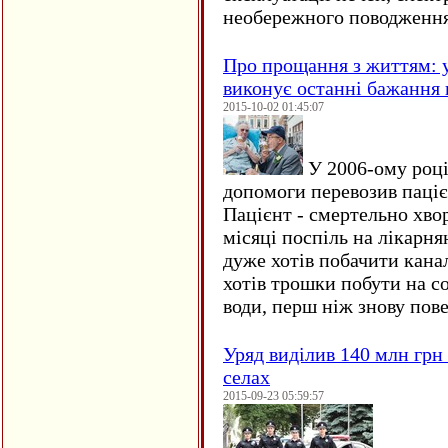
необережного поводження
Про прощання з життям: у
виконує останні бажання 
2015-10-02 01:45:07
У 2006-ому році 
допомоги перевозив пацієн
Пацієнт - смертельно хво
місяці поспіль на лікарня
дуже хотів побачити кана
хотів трошки побути на со
води, перш ніж знову пове
Уряд виділив 140 млн грн
селах
2015-09-23 05:59:57