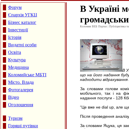
В Україні 
Форум
Єпархія УГКЦ
громадськи
Бізнес каталог
Коломия ВЕБ Портал | Публіцистика та а
Інвестиції
Історія
Видатні особи
Освіта
Культура
Медицина
В У
Коломийське МБТІ
що на його надання буду
надходити відрахування 
Місто. Влада
За словами голови коміс
Фотогалерея
мобільного, так і на фік
Відео
надання послуги - 128 Кбі
Оголошення
“Це вже не dial up, але 
Після проведення аналізу
Туризм
Горящі путівки
За словами Яцука, ця зак