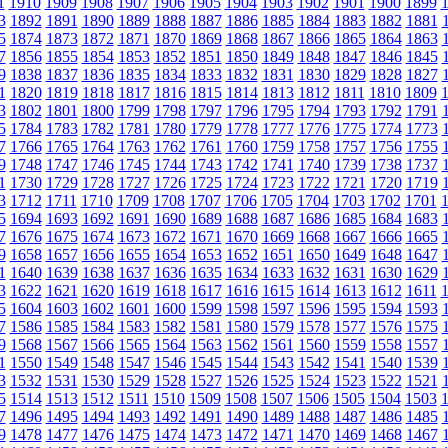
1
1910
1909
1908
1907
1906
1905
1904
1903
1902
1901
1900
1899
3
1892
1891
1890
1889
1888
1887
1886
1885
1884
1883
1882
1881
5
1874
1873
1872
1871
1870
1869
1868
1867
1866
1865
1864
1863
7
1856
1855
1854
1853
1852
1851
1850
1849
1848
1847
1846
1845
9
1838
1837
1836
1835
1834
1833
1832
1831
1830
1829
1828
1827
1
1820
1819
1818
1817
1816
1815
1814
1813
1812
1811
1810
1809
3
1802
1801
1800
1799
1798
1797
1796
1795
1794
1793
1792
1791
5
1784
1783
1782
1781
1780
1779
1778
1777
1776
1775
1774
1773
7
1766
1765
1764
1763
1762
1761
1760
1759
1758
1757
1756
1755
9
1748
1747
1746
1745
1744
1743
1742
1741
1740
1739
1738
1737
1
1730
1729
1728
1727
1726
1725
1724
1723
1722
1721
1720
1719
3
1712
1711
1710
1709
1708
1707
1706
1705
1704
1703
1702
1701
5
1694
1693
1692
1691
1690
1689
1688
1687
1686
1685
1684
1683
7
1676
1675
1674
1673
1672
1671
1670
1669
1668
1667
1666
1665
9
1658
1657
1656
1655
1654
1653
1652
1651
1650
1649
1648
1647
1
1640
1639
1638
1637
1636
1635
1634
1633
1632
1631
1630
1629
3
1622
1621
1620
1619
1618
1617
1616
1615
1614
1613
1612
1611
5
1604
1603
1602
1601
1600
1599
1598
1597
1596
1595
1594
1593
7
1586
1585
1584
1583
1582
1581
1580
1579
1578
1577
1576
1575
9
1568
1567
1566
1565
1564
1563
1562
1561
1560
1559
1558
1557
1
1550
1549
1548
1547
1546
1545
1544
1543
1542
1541
1540
1539
3
1532
1531
1530
1529
1528
1527
1526
1525
1524
1523
1522
1521
5
1514
1513
1512
1511
1510
1509
1508
1507
1506
1505
1504
1503
7
1496
1495
1494
1493
1492
1491
1490
1489
1488
1487
1486
1485
9
1478
1477
1476
1475
1474
1473
1472
1471
1470
1469
1468
1467