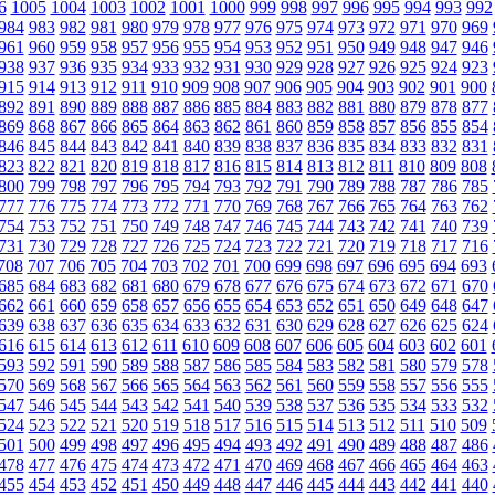
6
1005
1004
1003
1002
1001
1000
999
998
997
996
995
994
993
992
984
983
982
981
980
979
978
977
976
975
974
973
972
971
970
969
961
960
959
958
957
956
955
954
953
952
951
950
949
948
947
946
938
937
936
935
934
933
932
931
930
929
928
927
926
925
924
923
915
914
913
912
911
910
909
908
907
906
905
904
903
902
901
900
892
891
890
889
888
887
886
885
884
883
882
881
880
879
878
877
869
868
867
866
865
864
863
862
861
860
859
858
857
856
855
854
846
845
844
843
842
841
840
839
838
837
836
835
834
833
832
831
823
822
821
820
819
818
817
816
815
814
813
812
811
810
809
808
800
799
798
797
796
795
794
793
792
791
790
789
788
787
786
785
777
776
775
774
773
772
771
770
769
768
767
766
765
764
763
762
754
753
752
751
750
749
748
747
746
745
744
743
742
741
740
739
731
730
729
728
727
726
725
724
723
722
721
720
719
718
717
716
708
707
706
705
704
703
702
701
700
699
698
697
696
695
694
693
685
684
683
682
681
680
679
678
677
676
675
674
673
672
671
670
662
661
660
659
658
657
656
655
654
653
652
651
650
649
648
647
639
638
637
636
635
634
633
632
631
630
629
628
627
626
625
624
616
615
614
613
612
611
610
609
608
607
606
605
604
603
602
601
593
592
591
590
589
588
587
586
585
584
583
582
581
580
579
578
570
569
568
567
566
565
564
563
562
561
560
559
558
557
556
555
547
546
545
544
543
542
541
540
539
538
537
536
535
534
533
532
524
523
522
521
520
519
518
517
516
515
514
513
512
511
510
509
501
500
499
498
497
496
495
494
493
492
491
490
489
488
487
486
478
477
476
475
474
473
472
471
470
469
468
467
466
465
464
463
455
454
453
452
451
450
449
448
447
446
445
444
443
442
441
440