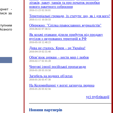
літаків, ракет, танків та про початок розробки
нового ракетного озброєння
ернет -
2016-11-23 02:50:01
тися за
Територіальні громади, їх статути: що, як і для кого?
2016-11-11 10:50:33
ступним
Обережно: "Спілка православних журналістів"
йозного
2016-06-02 07:38:51
Як козачі отамани ділили прибуток від продажу
вугілля з окупованих територій в РФ
2016-05-18 12:48:23
Дива не сталось: Крим – це Україна!
2016-04-19 02:55:40
Обов’язок церкви – нести мир і любов
2016-02-17 02:45:28
Чергові ілюзії російської пропаганди
2016-01-28 03:10:58
Загибель на водних об'єктах
2016-01-26 03:47:30
На Коломийщині у вогні загинула людина
2016-01-26 03:42:56
усі публікації
Новини партнерів