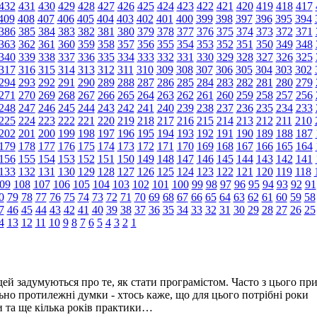
432
431
430
429
428
427
426
425
424
423
422
421
420
419
418
417
409
408
407
406
405
404
403
402
401
400
399
398
397
396
395
394
386
385
384
383
382
381
380
379
378
377
376
375
374
373
372
371
363
362
361
360
359
358
357
356
355
354
353
352
351
350
349
348
340
339
338
337
336
335
334
333
332
331
330
329
328
327
326
325
317
316
315
314
313
312
311
310
309
308
307
306
305
304
303
302
294
293
292
291
290
289
288
287
286
285
284
283
282
281
280
279
271
270
269
268
267
266
265
264
263
262
261
260
259
258
257
256
248
247
246
245
244
243
242
241
240
239
238
237
236
235
234
233
225
224
223
222
221
220
219
218
217
216
215
214
213
212
211
210
202
201
200
199
198
197
196
195
194
193
192
191
190
189
188
187
179
178
177
176
175
174
173
172
171
170
169
168
167
166
165
164
156
155
154
153
152
151
150
149
148
147
146
145
144
143
142
141
133
132
131
130
129
128
127
126
125
124
123
122
121
120
119
118
09
108
107
106
105
104
103
102
101
100
99
98
97
96
95
94
93
92
91
0
79
78
77
76
75
74
73
72
71
70
69
68
67
66
65
64
63
62
61
60
59
58
7
46
45
44
43
42
41
40
39
38
37
36
35
34
33
32
31
30
29
28
27
26
25
4
13
12
11
10
9
8
7
6
5
4
3
2
1
ей задумуються про те, як стати програмістом. Часто з цього пр
но протилежні думки - хтось каже, що для цього потрібні роки
ти та ще кілька років практики…