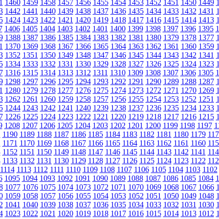
1
1460
1459
1458
1457
1456
1455
1454
1453
1452
1451
1450
1449
3
1442
1441
1440
1439
1438
1437
1436
1435
1434
1433
1432
1431
5
1424
1423
1422
1421
1420
1419
1418
1417
1416
1415
1414
1413
7
1406
1405
1404
1403
1402
1401
1400
1399
1398
1397
1396
1395
9
1388
1387
1386
1385
1384
1383
1382
1381
1380
1379
1378
1377
1
1370
1369
1368
1367
1366
1365
1364
1363
1362
1361
1360
1359
3
1352
1351
1350
1349
1348
1347
1346
1345
1344
1343
1342
1341
5
1334
1333
1332
1331
1330
1329
1328
1327
1326
1325
1324
1323
7
1316
1315
1314
1313
1312
1311
1310
1309
1308
1307
1306
1305
9
1298
1297
1296
1295
1294
1293
1292
1291
1290
1289
1288
1287
1
1280
1279
1278
1277
1276
1275
1274
1273
1272
1271
1270
1269
3
1262
1261
1260
1259
1258
1257
1256
1255
1254
1253
1252
1251
5
1244
1243
1242
1241
1240
1239
1238
1237
1236
1235
1234
1233
7
1226
1225
1224
1223
1222
1221
1220
1219
1218
1217
1216
1215
9
1208
1207
1206
1205
1204
1203
1202
1201
1200
1199
1198
1197
1
1
1190
1189
1188
1187
1186
1185
1184
1183
1182
1181
1180
1179
117
2
1171
1170
1169
1168
1167
1166
1165
1164
1163
1162
1161
1160
115
3
1152
1151
1150
1149
1148
1147
1146
1145
1144
1143
1142
1141
114
4
1133
1132
1131
1130
1129
1128
1127
1126
1125
1124
1123
1122
112
1114
1113
1112
1111
1110
1109
1108
1107
1106
1105
1104
1103
1102
6
1095
1094
1093
1092
1091
1090
1089
1088
1087
1086
1085
1084
8
1077
1076
1075
1074
1073
1072
1071
1070
1069
1068
1067
1066
0
1059
1058
1057
1056
1055
1054
1053
1052
1051
1050
1049
1048
2
1041
1040
1039
1038
1037
1036
1035
1034
1033
1032
1031
1030
4
1023
1022
1021
1020
1019
1018
1017
1016
1015
1014
1013
1012