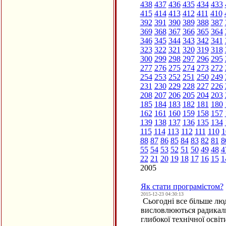
438
437
436
435
434
433
415
414
413
412
411
410
392
391
390
389
388
387
369
368
367
366
365
364
346
345
344
343
342
341
323
322
321
320
319
318
300
299
298
297
296
295
277
276
275
274
273
272
254
253
252
251
250
249
231
230
229
228
227
226
208
207
206
205
204
203
185
184
183
182
181
180
162
161
160
159
158
157
139
138
137
136
135
134
115
114
113
112
111
110
1
88
87
86
85
84
83
82
81
8
55
54
53
52
51
50
49
48
4
22
21
20
19
18
17
16
15
1
2005
Як стати програмістом?
2015-12-23 04:30:13
Сьогодні все більше люд
висловлюються радикаль
глибокої технічної осві