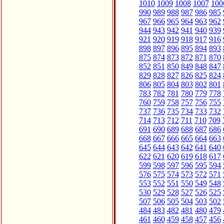
1010
1009
1008
1007
100
990
989
988
987
986
985
967
966
965
964
963
962
944
943
942
941
940
939
921
920
919
918
917
916
898
897
896
895
894
893
875
874
873
872
871
870
852
851
850
849
848
847
829
828
827
826
825
824
806
805
804
803
802
801
783
782
781
780
779
778
760
759
758
757
756
755
737
736
735
734
733
732
714
713
712
711
710
709
691
690
689
688
687
686
668
667
666
665
664
663
645
644
643
642
641
640
622
621
620
619
618
617
599
598
597
596
595
594
576
575
574
573
572
571
553
552
551
550
549
548
530
529
528
527
526
525
507
506
505
504
503
502
484
483
482
481
480
479
461
460
459
458
457
456