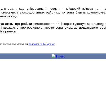
егулятора, якщо універсальні послуги - місцевий зв’язок та Інт
 сільських і важкодоступних районах, то вони будуть компенсува
них послуг.
вважають, що робити низкоскоростной Інтернет-доступ загальнодо
 і вважають прогресивною, проте вона вимагає додаткового сер
й з ринком.
ов'язкове посилання на
Коломия ВЕБ Портал