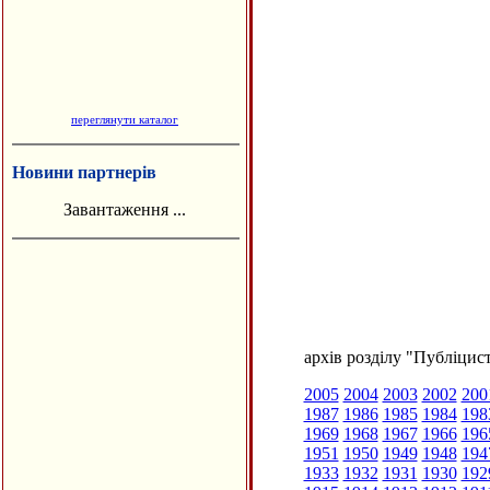
переглянути каталог
Новини партнерів
Завантаження ...
архів розділу "Публіцис
2005
2004
2003
2002
200
1987
1986
1985
1984
198
1969
1968
1967
1966
196
1951
1950
1949
1948
194
1933
1932
1931
1930
192