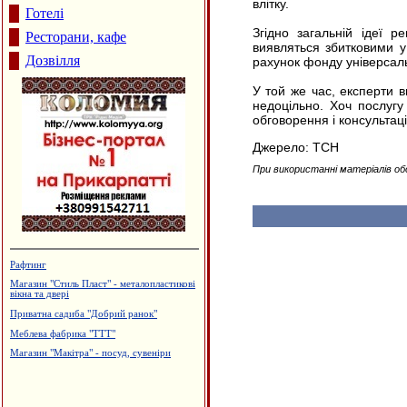
влітку.
Готелі
Згідно загальній ідеї р
Ресторани, кафе
виявляться збитковими у
Дозвілля
рахунок фонду універсаль
У той же час, експерти 
недоцільно. Хоч послугу
обговорення і консультаці
Джерело: ТСН
При використанні матеріалів об
Рафтинг
Магазин "Стиль Пласт" - металопластикові
вікна та двері
Приватна садиба "Добрий ранок"
Меблева фабрика "ТТТ"
Магазин "Макітра" - посуд, сувеніри