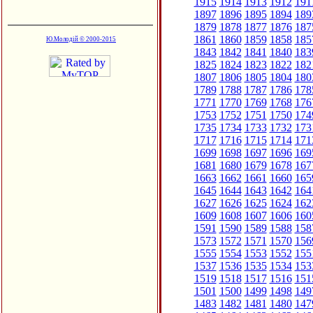
1915
1914
1913
1912
191
1897
1896
1895
1894
189
1879
1878
1877
1876
187
1861
1860
1859
1858
185
Ю.Молодій © 2000-2015
1843
1842
1841
1840
183
1825
1824
1823
1822
182
1807
1806
1805
1804
180
1789
1788
1787
1786
178
1771
1770
1769
1768
176
1753
1752
1751
1750
174
1735
1734
1733
1732
173
1717
1716
1715
1714
171
1699
1698
1697
1696
169
1681
1680
1679
1678
167
1663
1662
1661
1660
165
1645
1644
1643
1642
164
1627
1626
1625
1624
162
1609
1608
1607
1606
160
1591
1590
1589
1588
158
1573
1572
1571
1570
156
1555
1554
1553
1552
155
1537
1536
1535
1534
153
1519
1518
1517
1516
151
1501
1500
1499
1498
149
1483
1482
1481
1480
147