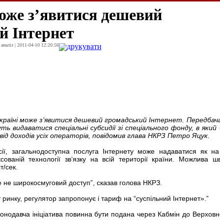
може з’явитися дешевий
й Інтернет
наліз | 2011-04-10 12:20:56
друкувати
країні може з’явитися дешевий громадський Інтернет. Передбач
ть видаватися спеціальні субсидії зі спеціального фонду, в який
від доходів усіх операторів, повідомив глава НКРЗ Петро Яцук.
ії, загальнодоступна послуга Інтернету може надаватися як на
сованій технології зв’язку на всій території країни. Можлива шв
т/сек.
ще не широкосмуговий доступ”, сказав голова НКРЗ.
 ринку, регулятор запропонує і тариф на “суспільний Інтернет».”
онодавча ініціатива повинна бути подана через Кабмін до Верховн