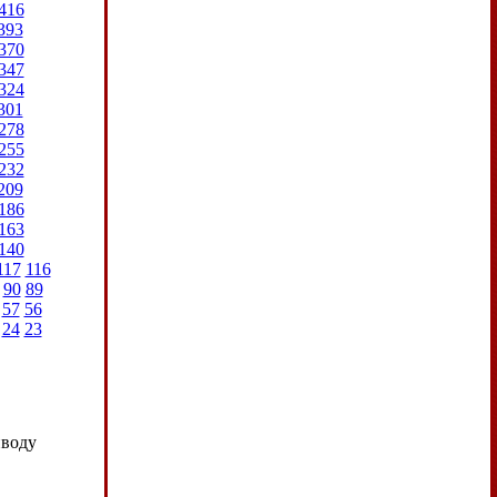
416
393
370
347
324
301
278
255
232
209
186
163
140
117
116
90
89
57
56
24
23
иводу