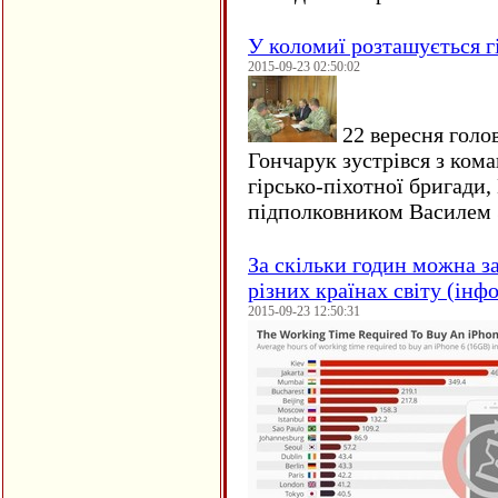
У коломиї розташується г
2015-09-23 02:50:02
22 вересня голо
Гончарук зустрівся з ком
гірсько-піхотної бригади,
підполковником Василем 
За скільки годин можна з
різних країнах світу (інф
2015-09-23 12:50:31