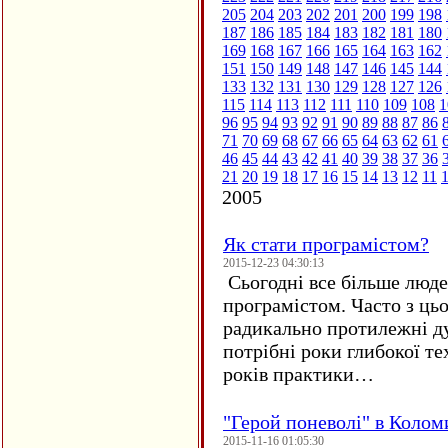
205
204
203
202
201
200
199
198
187
186
185
184
183
182
181
180
169
168
167
166
165
164
163
162
151
150
149
148
147
146
145
144
133
132
131
130
129
128
127
126
115
114
113
112
111
110
109
108
1
96
95
94
93
92
91
90
89
88
87
86
71
70
69
68
67
66
65
64
63
62
61
46
45
44
43
42
41
40
39
38
37
36
21
20
19
18
17
16
15
14
13
12
11
2005
Як стати програмістом?
2015-12-23 04:30:13
Сьогодні все більше люде
програмістом. Часто з ць
радикально протилежні ду
потрібні роки глибокої те
років практики…
"Герой поневолі" в Колом
2015-11-16 01:05:30