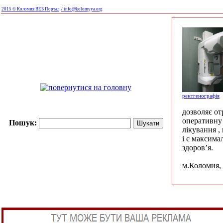
2015 © Коломия ВЕБ Портал
/ info@kolomyya.org
рентгенографія
дозволяє о
оперативну 
Пошук:
лікування ,
і є максима
здоров’я.
м.Коломия, 