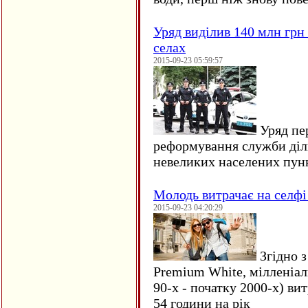
Уряд виділив 140 млн грн
селах
2015-09-23 05:59:57
Уряд пер
реформування служби діл
невеликих населених пун
Молодь витрачає на селфі 
2015-09-23 04:20:29
Згідно з
Premium White, мілленіал
90-х - початку 2000-х) ви
54 години на рік