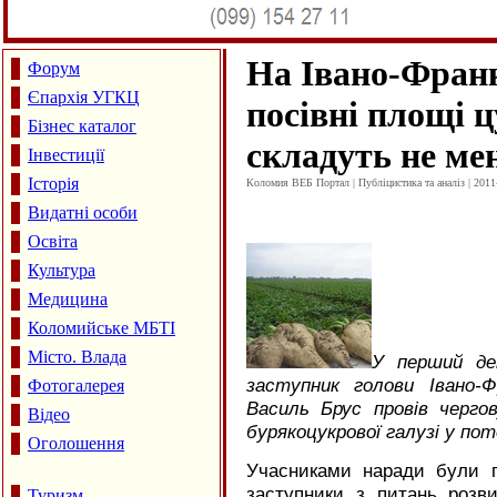
На Івано-Франк
Форум
Єпархія УГКЦ
посівні площі 
Бізнес каталог
складуть не мен
Інвестиції
Історія
Коломия ВЕБ Портал | Публіцистика та аналіз | 2011
Видатні особи
Освіта
Культура
Медицина
Коломийське МБТІ
Місто. Влада
У перший де
заступник голови Івано-Фр
Фотогалерея
Василь Брус провів черго
Відео
бурякоцукрової галузі у пот
Оголошення
Учасниками наради були го
заступники з питань розви
Туризм