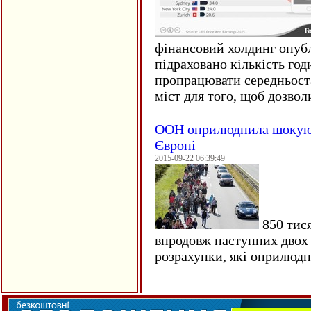
фінансовий холдинг опубл
підраховано кількість год
пропрацювати середньост
міст для того, щоб дозволи
ООН оприлюднила шокуюч
Європі
2015-09-22 06:39:49
850 тися
впродовж наступних двох 
розрахунки, які оприлюд