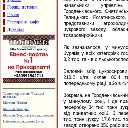
начальники управлінь
Горящі путівки
Городенківського, Снятинсь
Готелі
Галицького, Рогатинського
Ресторани, кафе
представники агрохолди
цукрового заводу, обласн
Дозвілля
товаровиробники.
Як зазначалося, у минуло
буряків у всіх категоріях го
3,2 тис. га - в сільськогосп
Валовий збір цукросирови
218,2 ц/га, склав 80,4 
попередньому році ,або в 4,
Лікувально-діагностичний центр
Зокрема, на Городенківськи
"Поліфарм"
у минулому році, і де пра
Архітектурне проектування.
переробку 34 тис. тонн цукр
Р.Думанський
від приватних осіб. З пер
Готельно-ресторанний комплекс
"Беркут"
тис. тонн цукру, 17,6 тис. т
Утеплення та оздоблення будинків.
заводі створено 350 робочих
Фірма "FTS"