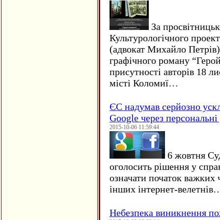
За просвітницько
Культурологічного проект
(адвокат Михайло Петрів)
графічного роману “Герой 
присутності авторів 18 ли
місті Коломиї…
ЄC надумав серйозно уск
Google через персональні 
2015-10-06 11:59:44
6 жовтня Су
оголосить рішення у спра
означати початок важких ч
інших інтернет-велетнів
Небезпека виникнення п