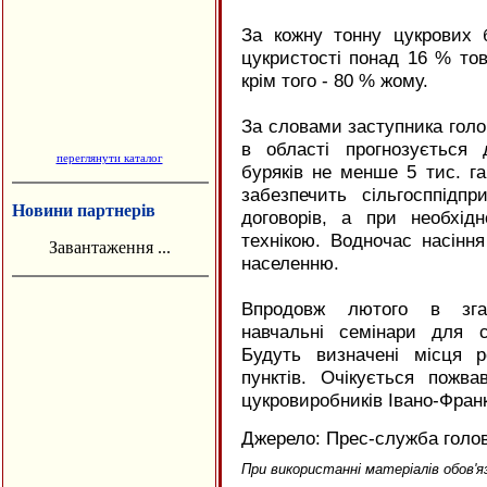
Ковальські майстерні Новосельських
За кожну тонну цукрових б
цукристості понад 16 % тов
крім того - 80 % жому.
За словами заступника голо
в області прогнозується 
переглянути каталог
буряків не менше 5 тис. га
забезпечить сільгосппідпр
Новини партнерів
договорів, а при необхід
технікою. Водночас насінн
Завантаження ...
населенню.
Впродовж лютого в зга
навчальні семінари для с
Будуть визначені місця 
пунктів. Очікується пожва
цукровиробників Івано-Франк
Джерело: Прес-служба голов
При використанні матеріалів обов'я