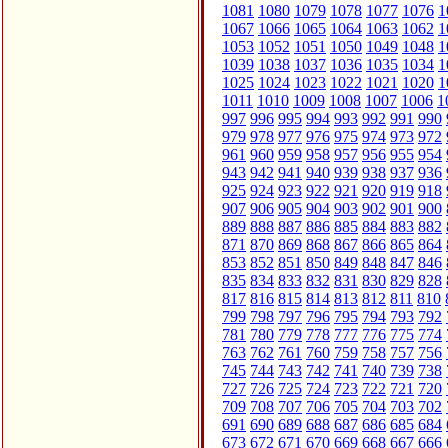
1081
1080
1079
1078
1077
1076
1
1067
1066
1065
1064
1063
1062
1
1053
1052
1051
1050
1049
1048
1
1039
1038
1037
1036
1035
1034
1
1025
1024
1023
1022
1021
1020
1
1011
1010
1009
1008
1007
1006
1
997
996
995
994
993
992
991
990
979
978
977
976
975
974
973
972
961
960
959
958
957
956
955
954
943
942
941
940
939
938
937
936
925
924
923
922
921
920
919
918
907
906
905
904
903
902
901
900
889
888
887
886
885
884
883
882
871
870
869
868
867
866
865
864
853
852
851
850
849
848
847
846
835
834
833
832
831
830
829
828
817
816
815
814
813
812
811
810
799
798
797
796
795
794
793
792
781
780
779
778
777
776
775
774
763
762
761
760
759
758
757
756
745
744
743
742
741
740
739
738
727
726
725
724
723
722
721
720
709
708
707
706
705
704
703
702
691
690
689
688
687
686
685
684
673
672
671
670
669
668
667
666