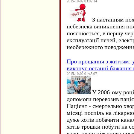
2015-10-02 03:02:14
З настанням пох
небезпека виникнення по
пояснюється, в першу чер
експлуатації печей, елект
необережного поводження
Про прощання з життям: у
виконує останні бажання 
2015-10-02 01:45:07
У 2006-ому році 
допомоги перевозив пацієн
Пацієнт - смертельно хво
місяці поспіль на лікарня
дуже хотів побачити кана
хотів трошки побути на со
води, перш ніж знову пове