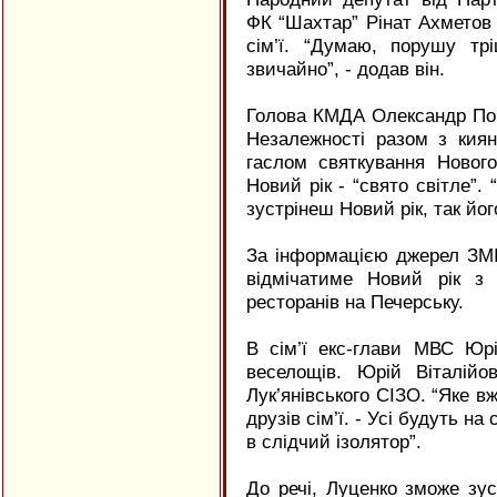
ФК “Шахтар” Рінат Ахметов з
сім’ї. “Думаю, порушу тр
звичайно”, - додав він.
Голова КМДА Олександр Поп
Незалежності разом з кия
гаслом святкування Новог
Новий рік - “свято світле”. 
зустрінеш Новий рік, так йог
За інформацією джерел ЗМІ
відмічатиме Новий рік з
ресторанів на Печерську.
В сім’ї екс-глави МВС Юр
веселощів. Юрій Віталій
Лук’янівського СІЗО. “Яке в
друзів сім’ї. - Усі будуть н
в слідчий ізолятор”.
До речі, Луценко зможе зус