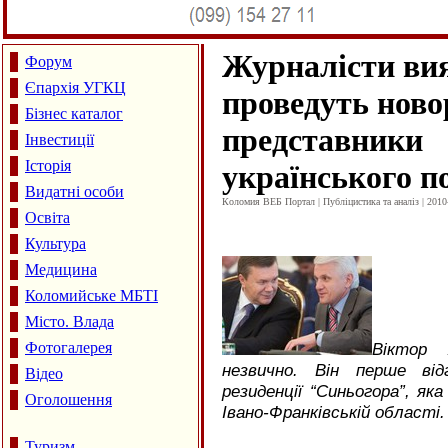
Журналісти вия
Форум
Єпархія УГКЦ
проведуть ново
Бізнес каталог
представники
Інвестиції
Історія
українського п
Видатні особи
Коломия ВЕБ Портал | Публіцистика та аналіз | 2010
Освіта
Культура
Медицина
Коломийське МБТІ
Місто. Влада
Фотогалерея
Віктор 
незвично. Він перше від
Відео
резиденції “Синьогора”, я
Оголошення
Івано-Франківській області.
Туризм