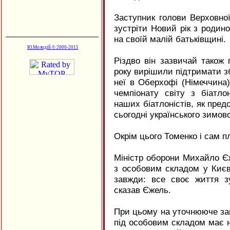
Заступник голови Верховно
зустріти Новий рік з родино
на своїй малій батьківщині.
Ю.Молодій © 2000-2015
Різдво він зазвичай також 
року вирішили підтримати збі
неї в Оберхофі (Німеччина
чемпіонату світу з біатл
наших біатлоністів, як пред
сьогодні українського зимово
Окрім цього Томенко і сам п
Міністр оборони Михайло Єж
з особовим складом у Києві
завжди: все своє життя з
сказав Єжель.
При цьому на уточнююче зап
під особовим складом має на