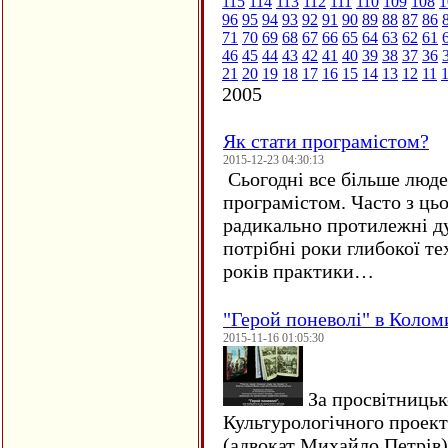
115
114
113
112
111
110
109
108
1
96
95
94
93
92
91
90
89
88
87
86
71
70
69
68
67
66
65
64
63
62
61
46
45
44
43
42
41
40
39
38
37
36
21
20
19
18
17
16
15
14
13
12
11
2005
Як стати програмістом?
2015-12-23 04:30:13
Сьогодні все більше люде
програмістом. Часто з ць
радикально протилежні ду
потрібні роки глибокої те
років практики…
"Герой поневолі" в Колом
2015-11-16 01:05:30
За просвітницько
Культурологічного проект
(адвокат Михайло Петрів)