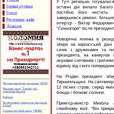
У Гуті ретельно готувалис
Горящі путівки
останні дні випало багато
постійно його чистить.
Готелі
завершився ремонт. Більше
Ресторани, кафе
інтер’єр - Віктор Федоров
Дозвілля
“Синьогори” після президен
Новорічна ялинка в резид
збере на карпатській дач
синів з дружинами та он
президента, на канікулах 
онуками сніговиків і гратиме
відміну від свого попередни
На Різдво президент зби
Тернопільщині. На святвечір
Будцентр "Деніго"
12 пісних страв, серед яких
Агентство нерухомості "А.Мрія"
блюда і бочкові соління.
Виробництво жалюзі, ПКВП "Люкс-
сервіс"
Прем’єр-міністр Микола
Кафе "Звенислава"
сімейному колі. “Він прекр
Магазин "Макітра" - посуд, сувеніри
завжди намагався вибратися