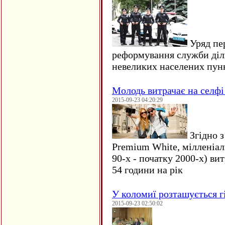
Уряд пер
реформування служби діл
невеликих населених пун
Молодь витрачає на селфі 
2015-09-23 04:20:29
Згідно з
Premium White, мілленіал
90-х - початку 2000-х) ви
54 години на рік
У коломиї розташується г
2015-09-23 02:50:02