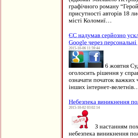
графічного роману “Герой 
присутності авторів 18 ли
місті Коломиї…
ЄC надумав серйозно уск
Google через персональні 
2015-10-06 11:59:44
6 жовтня Су
оголосить рішення у спра
означати початок важких ч
інших інтернет-велетнів
Небезпека виникнення п
2015-10-02 03:02:14
З настанням пох
небезпека виникнення по