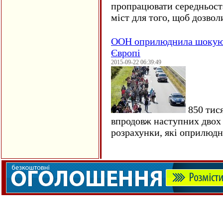
пропрацювати середньост
міст для того, щоб дозволи
ООН оприлюднила шокуюч
Європі
2015-09-22 06:39:49
850 тися
впродовж наступних двох 
розрахунки, які оприлюд