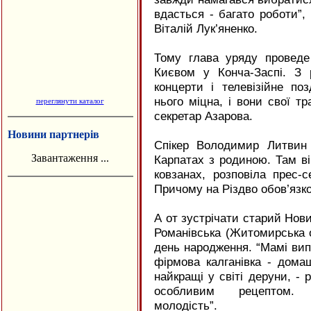
вдасться - багато роботи”, 
Віталій Лук’яненко.
Тому глава уряду проведе 
Києвом у Конча-Заспі. З 
концерти і телевізійне по
нього міцна, і вони свої тр
переглянути каталог
секретар Азарова.
Новини партнерів
Спікер Володимир Литвин 
Завантаження ...
Карпатах з родиною. Там ві
ковзанах, розповіла прес-
Причому на Різдво обов’язк
А от зустрічати старий Нови
Романівська (Житомирська о
день народження. “Мамі випо
фірмова калганівка - домаш
найкращі у світі деруни, - р
особливим рецептом. 
молодість”.