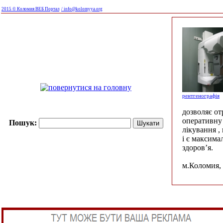
2015 © Коломия ВЕБ Портал
/ info@kolomyya.org
рентгенографія
дозволяє о
оперативну 
Пошук:
лікування ,
і є максима
здоров’я.
м.Коломия, 