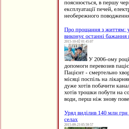
пояснюється, в першу чер
експлуатації печей, елект
необережного поводження
Про прощання з життям: у
виконує останні бажання 
2015-10-02 01:45:07
У 2006-ому році 
допомоги перевозив пацієн
Пацієнт - смертельно хво
місяці поспіль на лікарня
дуже хотів побачити кана
хотів трошки побути на со
води, перш ніж знову пове
Уряд виділив 140 млн грн
селах
2015-09-23 05:59:57