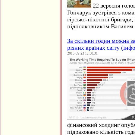
22 вересня голо
Гончарук зустрівся з ком
гірсько-піхотної бригади,
підполковником Василем 
За скільки годин можна з
різних країнах світу (інф
2015-09-23 12:50:31
фінансовий холдинг опубл
підраховано кількість год