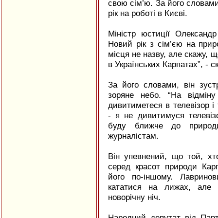
свою сім’ю. За його словами
рік на роботі в Києві.
Міністр юстиції Олександ
Новий рік з сім’єю на прир
місця не назву, але скажу, щ
в Українських Карпатах”, - 
За його словами, він зуст
зоряне небо. “На відмін
дивитиметеся в телевізор і
- я не дивитимуся телевіз
буду ближче до природи
журналістам.
Він упевнений, що той, хт
серед красот природи Карп
його по-іншому. Лаврино
кататися на лижах, але 
новорічну ніч.
Народний депутат від Парті