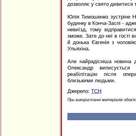
дозволяє у свято дивитися т
Юлія Тимошенко зустріне Но
будинку в Конча-Заспі - адж
невиїзд, тому відправитис
зможе. Зате до неї в гості
й донька Євгенія з чоловік
Ульяхіна.
Але найрадісніша новина 
Олександр виписується
реабілітацію після опе
близькими людьми.
Джерело:
ТСН
При використанні матеріалів обов'я