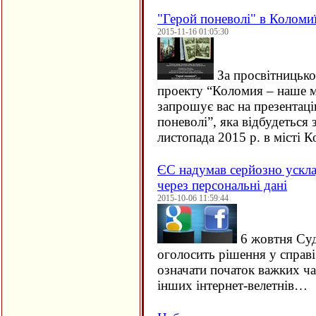
"Герой поневолі" в Коломи
2015-11-16 01:05:30
За просвітницько
проекту “Коломия – наше м
запрошує вас на презентац
поневолі”, яка відбудеться 
листопада 2015 р. в місті
ЄC надумав серйозно ускла
через персональні дані
2015-10-06 11:59:44
6 жовтня Су
оголосить рішення у справ
означати початок важких ча
інших інтернет-велетнів…