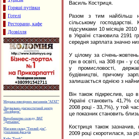
Василь Костриця.
Горящі путівки
Разом з тим найбільш н
Готелі
сільському господарстві.
Ресторани, кафе
підсумками 10 місяців 2010
Дозвілля
в Україні становила 2191 г
середня зарплата значно ниж
У цілому за січень-жовтен
грн в освіті, на 308 грн - у 
у промисловості, держа
будівництві, причому зар
залишається однією з найн
Він також підкреслив, що в
Україні становить 41,7% с
Будцентр "Деніго"
2008 році - 33,7%), у той ча
Садиба зеленого туризму "Магнолія"
це показник становить близь
Виробництво жалюзі, ПКВП "Люкс-
сервіс"
Магазин "Жалюзі"
Костриця також зазначив, 
2009 році скоротилася, за р
Виробництво еластичної резинки