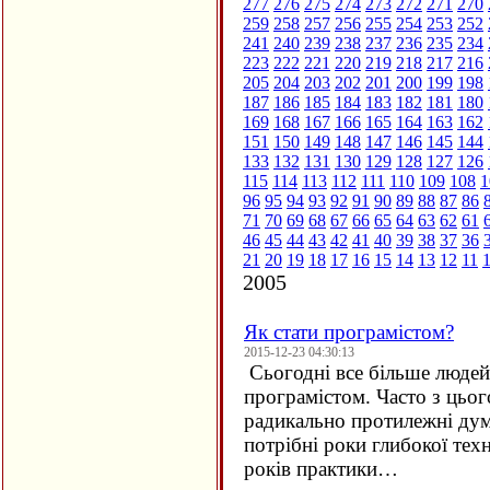
277
276
275
274
273
272
271
270
259
258
257
256
255
254
253
252
241
240
239
238
237
236
235
234
223
222
221
220
219
218
217
216
205
204
203
202
201
200
199
198
187
186
185
184
183
182
181
180
169
168
167
166
165
164
163
162
151
150
149
148
147
146
145
144
133
132
131
130
129
128
127
126
115
114
113
112
111
110
109
108
1
96
95
94
93
92
91
90
89
88
87
86
71
70
69
68
67
66
65
64
63
62
61
46
45
44
43
42
41
40
39
38
37
36
21
20
19
18
17
16
15
14
13
12
11
2005
Як стати програмістом?
2015-12-23 04:30:13
Сьогодні все більше людей 
програмістом. Часто з цьо
радикально протилежні дум
потрібні роки глибокої техн
років практики…