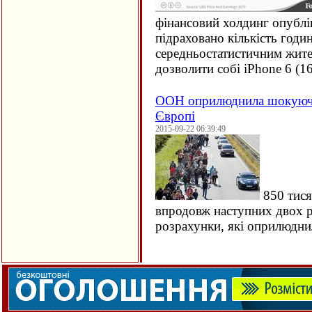
фінансовий холдинг опублі
підраховано кількість годи
середньостатистичним жите
дозволити собі iPhone 6 (
1
ООН оприлюднила шокуючи
Європі
2015-09-22 06:39:49
850 тися
впродовж наступних двох ро
розрахунки, які оприлюдн