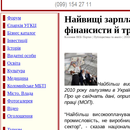
Найвищі зарпл
Форум
Єпархія УГКЦ
фінансисти й т
Бізнес каталог
Коломия ВЕБ Портал | Публіцистика та аналіз | 2010
Інвестиції
Історія
Видатні особи
Освіта
Культура
Медицина
Найбільш вис
Коломийське МБТІ
2010 року галузями в Украї
Місто. Влада
Про це свідчать дані, опри
Фотогалерея
праці (МОП).
Відео
“Найбільш високооплачув
Оголошення
промисловість, не виробни
сектор”, - сказав націона
Туризм