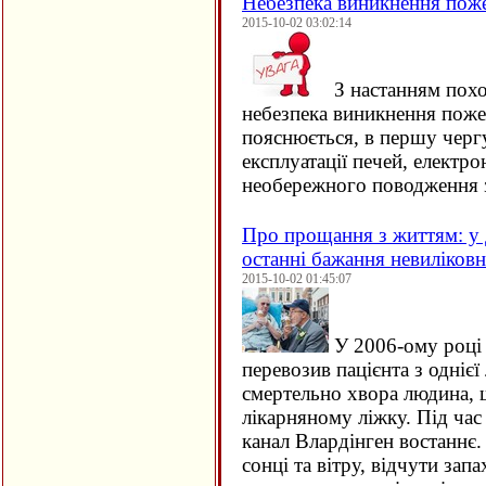
Небезпека виникнення пож
2015-10-02 03:02:14
З настанням похо
небезпека виникнення поже
пояснюється, в першу черг
експлуатації печей, електро
необережного поводження 
Про прощання з життям: у 
останні бажання невиліков
2015-10-02 01:45:07
У 2006-ому році 
перевозив пацієнта з однієї 
смертельно хвора людина, щ
лікарняному ліжку. Під час
канал Влардінген востаннє.
сонці та вітру, відчути зап