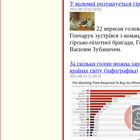
У коломиї розташується гір
2015-09-23 02:50:02
22 вересня голов
Гончарук зустрівся з кома
гірсько-піхотної бригади, 
Василем Зубаничем.
За скільки годин можна зар
країнах світу (інфографіка)
2015-09-23 12:50:31