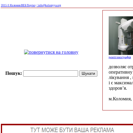
2015 © Коломия ВЕБ Портал
/ info@kolomyya.org
рентгенографія
дозволяє о
оперативну 
Пошук:
лікування ,
і є максима
здоров’я.
м.Коломия, 