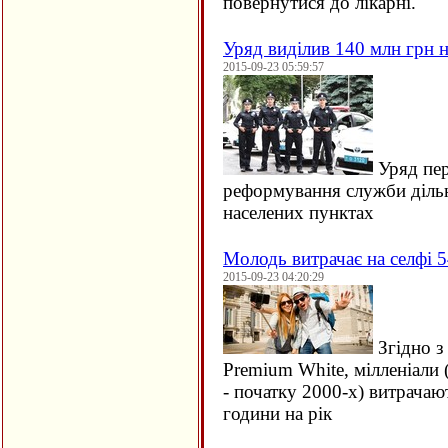
повернутися до лікарні.
Уряд виділив 140 млн грн н
2015-09-23 05:59:57
Уряд пер
реформування служби дільн
населених пунктах
Молодь витрачає на селфі 5
2015-09-23 04:20:29
Згідно з
Premium White, мілленіали 
- початку 2000-х) витрачаю
години на рік