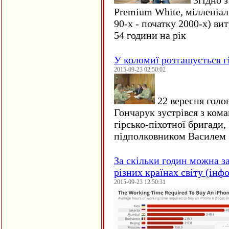
Згідно з
Premium White, мілленіал
90-х - початку 2000-х) ви
54 години на рік
У коломиї розташується г
2015-09-23 02:50:02
22 вересня голо
Гончарук зустрівся з ком
гірсько-піхотної бригади,
підполковником Василем 
За скільки годин можна з
різних країнах світу (інф
2015-09-23 12:50:31