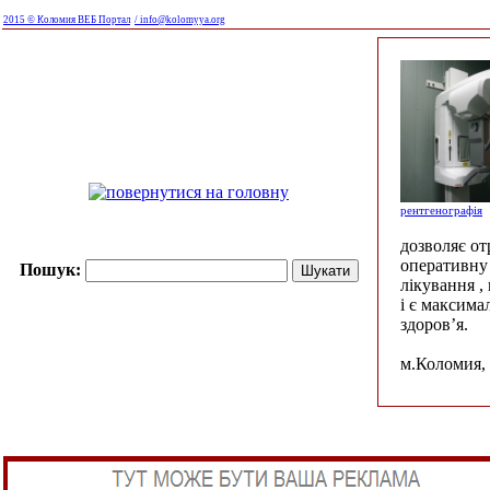
2015 © Коломия ВЕБ Портал
/ info@kolomyya.org
рентгенографія
дозволяє о
оперативну 
Пошук:
лікування ,
і є максима
здоров’я.
м.Коломия, 