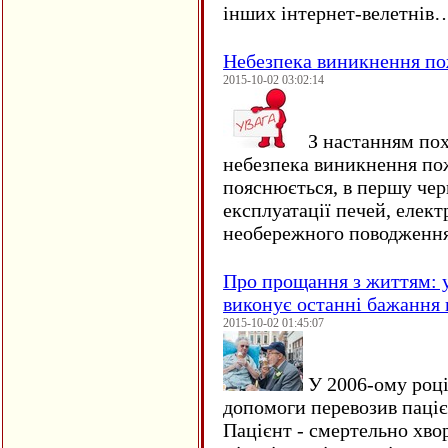
інших інтернет-велетнів
Небезпека виникнення п
2015-10-02 03:02:14
З настанням пох
небезпека виникнення по
пояснюється, в першу чер
експлуатації печей, елект
необережного поводження
Про прощання з життям: у
виконує останні бажання 
2015-10-02 01:45:07
У 2006-ому році 
допомоги перевозив пацієн
Пацієнт - смертельно хво