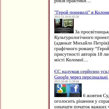
років практики…
"Герой поневолі" в Колом
2015-11-16 01:05:30
За просвітницько
Культурологічного проект
(адвокат Михайло Петрів)
графічного роману “Герой 
присутності авторів 18 ли
місті Коломиї…
ЄC надумав серйозно уск
Google через персональні 
2015-10-06 11:59:44
6 жовтня Су
оголосить рішення у спра
означати початок важких ч