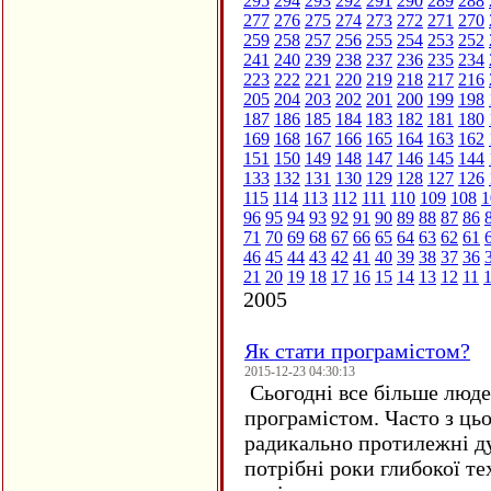
295
294
293
292
291
290
289
288
277
276
275
274
273
272
271
270
259
258
257
256
255
254
253
252
241
240
239
238
237
236
235
234
223
222
221
220
219
218
217
216
205
204
203
202
201
200
199
198
187
186
185
184
183
182
181
180
169
168
167
166
165
164
163
162
151
150
149
148
147
146
145
144
133
132
131
130
129
128
127
126
115
114
113
112
111
110
109
108
1
96
95
94
93
92
91
90
89
88
87
86
71
70
69
68
67
66
65
64
63
62
61
46
45
44
43
42
41
40
39
38
37
36
21
20
19
18
17
16
15
14
13
12
11
2005
Як стати програмістом?
2015-12-23 04:30:13
Сьогодні все більше люде
програмістом. Часто з ць
радикально протилежні ду
потрібні роки глибокої те