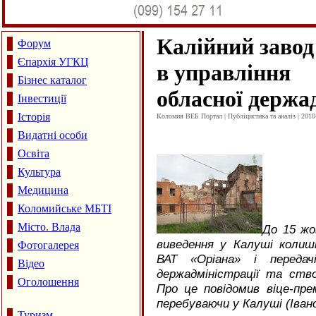
Калійний завод
Форум
Єпархія УГКЦ
в управління
Бізнес каталог
обласної держад
Інвестиції
Історія
Коломия ВЕБ Портал | Публіцистика та аналіз | 2010
Видатні особи
Освіта
Культура
Медицина
Коломийське МБТІ
Місто. Влада
До 15 жо
виведення у Калуші колишн
Фотогалерея
ВАТ «Оріана» і передач
Відео
держадміністрації та ств
Оголошення
Про це повідомив віце-пре
перебуваючи у Калуші (Іван
Туризм