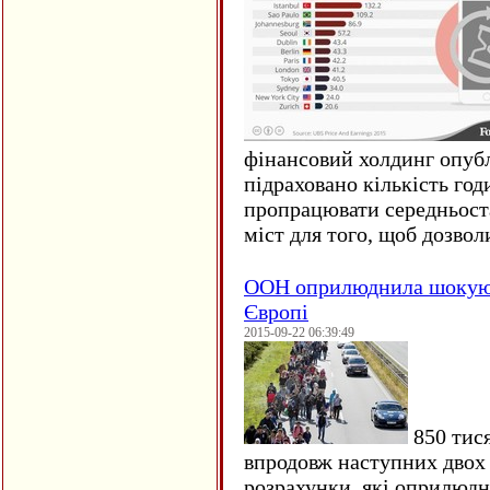
фінансовий холдинг опубл
підраховано кількість год
пропрацювати середньост
міст для того, щоб дозволи
ООН оприлюднила шокуюч
Європі
2015-09-22 06:39:49
850 тися
впродовж наступних двох 
розрахунки, які оприлюд