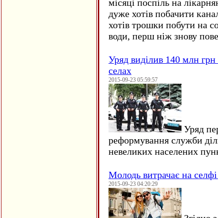
місяці поспіль на лікарня
дуже хотів побачити кана
хотів трошки побути на со
води, перш ніж знову пове
Уряд виділив 140 млн грн
селах
2015-09-23 05:59:57
Уряд пер
реформування служби діл
невеликих населених пун
Молодь витрачає на селфі 
2015-09-23 04:20:29