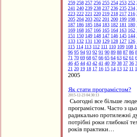
259
258
257
256
255
254
253
252
241
240
239
238
237
236
235
234
223
222
221
220
219
218
217
216
205
204
203
202
201
200
199
198
187
186
185
184
183
182
181
180
169
168
167
166
165
164
163
162
151
150
149
148
147
146
145
144
133
132
131
130
129
128
127
126
115
114
113
112
111
110
109
108
1
96
95
94
93
92
91
90
89
88
87
86
71
70
69
68
67
66
65
64
63
62
61
46
45
44
43
42
41
40
39
38
37
36
21
20
19
18
17
16
15
14
13
12
11
2005
Як стати програмістом?
2015-12-23 04:30:13
Сьогодні все більше люде
програмістом. Часто з ць
радикально протилежні ду
потрібні роки глибокої те
років практики…