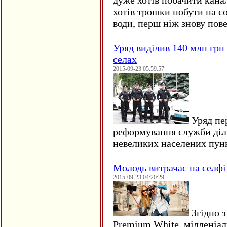
дуже хотів побачити кана
хотів трошки побути на со
води, перш ніж знову пове
Уряд виділив 140 млн грн
селах
2015-09-23 05:59:57
Уряд пер
реформування служби діл
невеликих населених пун
Молодь витрачає на селфі 
2015-09-23 04:20:29
Згідно з
Premium White, мілленіал