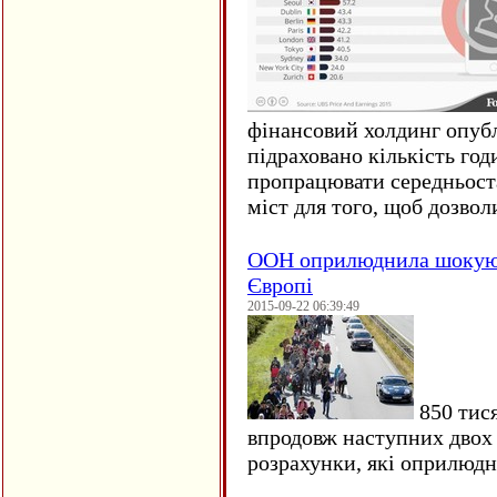
фінансовий холдинг опубл
підраховано кількість год
пропрацювати середньост
міст для того, щоб дозволи
ООН оприлюднила шокуюч
Європі
2015-09-22 06:39:49
850 тися
впродовж наступних двох 
розрахунки, які оприлюд