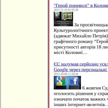
"Герой поневолі" в Колом
2015-11-16 01:05:30
За просвітницько
Культурологічного проект
(адвокат Михайло Петрів)
графічного роману “Герой 
присутності авторів 18 ли
місті Коломиї…
ЄC надумав серйозно уск
Google через персональні 
2015-10-06 11:59:44
6 жовтня Су
оголосить рішення у спра
означати початок важких ч
інших інтернет-велетнів