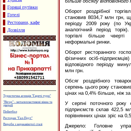
більше обсягу відповідного 
Горящі путівки
Оборот роздрібної торгів
Готелі
становив 8034,7 млн грн, щ
Ресторани, кафе
періоду 2009 року (по Ук
аналогічний період торік)
Дозвілля
торгівлі більше чверті 
неформальні ринки.
Оборот ресторанного госп
фізичних осіб-підприємців) 
відповідного періоду мину
млн грн.
Обсяг роздрібного товаро
серпень цього року становив
цінах на 0,4% більше, ніж за
Будцентр "Деніго"
У серпні поточного року 
Виробництво солоду, ВАТ
"Дятьківці"
підприємств склав 422,5 мл
Приватна садиба "Добрий ранок"
порівнянних цінах зріс на 0,
Водостічні системи Struga
Утеплення та оздоблення будинків.
Джерело: Головне упра
Фірма "FTS"