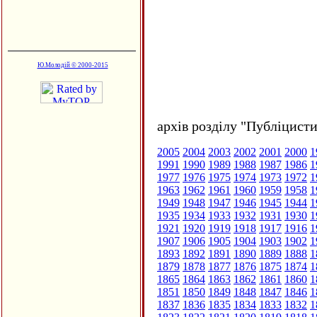
Ю.Молодій © 2000-2015
архів розділу "Публіцисти
2005
2004
2003
2002
2001
2000
1
1991
1990
1989
1988
1987
1986
1
1977
1976
1975
1974
1973
1972
1
1963
1962
1961
1960
1959
1958
1
1949
1948
1947
1946
1945
1944
1
1935
1934
1933
1932
1931
1930
1
1921
1920
1919
1918
1917
1916
1
1907
1906
1905
1904
1903
1902
1
1893
1892
1891
1890
1889
1888
1
1879
1878
1877
1876
1875
1874
1
1865
1864
1863
1862
1861
1860
1
1851
1850
1849
1848
1847
1846
1
1837
1836
1835
1834
1833
1832
1