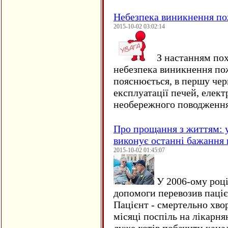
Небезпека виникнення п
2015-10-02 03:02:14
З настанням пох
небезпека виникнення по
пояснюється, в першу чер
експлуатації печей, елект
необережного поводження
Про прощання з життям: у
виконує останні бажання 
2015-10-02 01:45:07
У 2006-ому році 
допомоги перевозив пацієн
Пацієнт - смертельно хво
місяці поспіль на лікарня