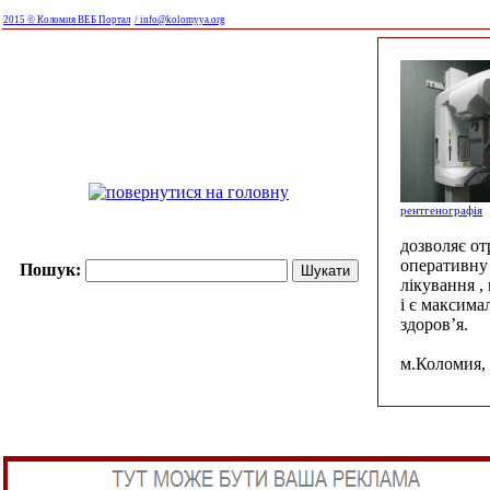
2015 © Коломия ВЕБ Портал
/ info@kolomyya.org
рентгенографія
дозволяє о
оперативну 
Пошук:
лікування ,
і є максима
здоров’я.
м.Коломия, 