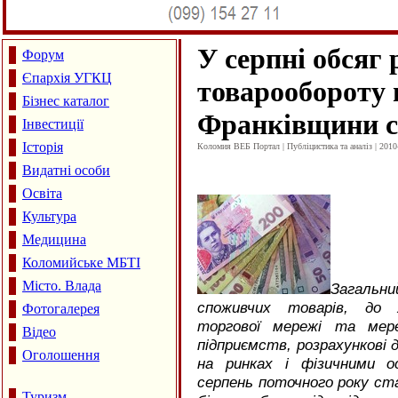
У серпні обсяг 
Форум
Єпархія УГКЦ
товарообороту 
Бізнес каталог
Франківщини ск
Інвестиції
Історія
Коломия ВЕБ Портал | Публіцистика та аналіз | 2010
Видатні особи
Освіта
Культура
Медицина
Коломийське МБТІ
Місто. Влада
Загальн
споживчих товарів, до 
Фотогалерея
торгової мережі та мере
Відео
підприємств, розрахункові 
Оголошення
на ринках і фізичними ос
серпень поточного року ста
Туризм