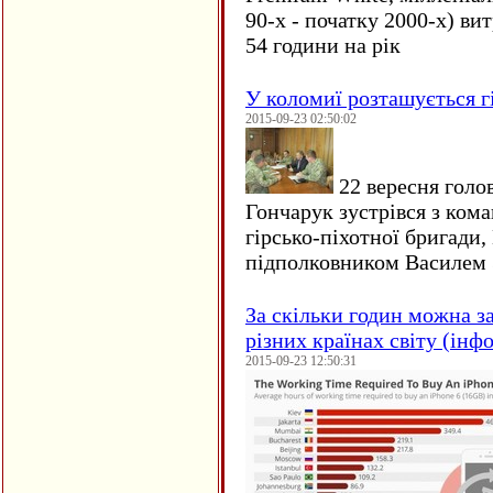
90-х - початку 2000-х) ви
54 години на рік
У коломиї розташується г
2015-09-23 02:50:02
22 вересня голо
Гончарук зустрівся з ком
гірсько-піхотної бригади,
підполковником Василем 
За скільки годин можна з
різних країнах світу (інф
2015-09-23 12:50:31