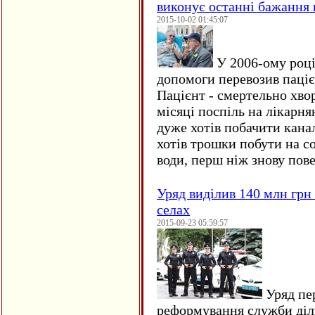
виконує останні бажання 
2015-10-02 01:45:07
У 2006-ому році 
допомоги перевозив пацієн
Пацієнт - смертельно хво
місяці поспіль на лікарня
дуже хотів побачити кана
хотів трошки побути на со
води, перш ніж знову пове
Уряд виділив 140 млн грн
селах
2015-09-23 05:59:57
Уряд пер
реформування служби діл