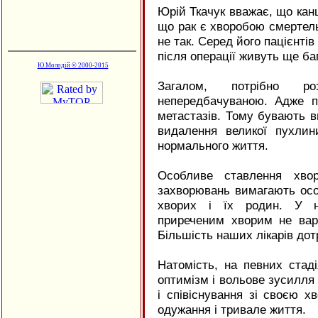
Юрій Ткачук вважає, що кан
що рак є хворобою смертель
не так. Серед його пацієнтів 
після операції живуть ще баг
Ю.Молодій © 2000-2015
Загалом, потрібно р
непередбачуваною. Адже п
метастазів. Тому бувають ви
видалення великої пухли
нормального життя.
Особливе ставлення хво
захворювань вимагають осо
хворих і їх родин. У н
приреченим хворим не варт
Більшість наших лікарів до
Натомість, на певних стад
оптимізм і вольове зусилля 
і співіснування зі своєю 
одужання і тривале життя.