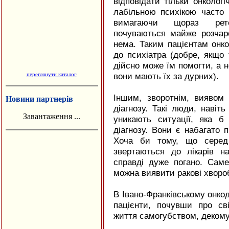
відповідати тільки онколог
лабільною психікою часто 
вимагаючи щораз рете
почуваються майже розчаро
нема. Таким пацієнтам онко
до психіатра (добре, якщо
дійсно може їм помогти, а н
вони мають їх за дурних).
переглянути каталог
Іншим, зворотнім, виявом 
Новини партнерів
діагнозу. Такі люди, навіт
Завантаження ...
уникають ситуації, яка 
діагнозу. Вони є набагато 
Хоча би тому, що серед
звертаються до лікарів н
справді дуже погано. Сам
можна виявити ракові хвороб
В Івано-Франківському онкод
пацієнти, почувши про сві
життя самогубством, декому