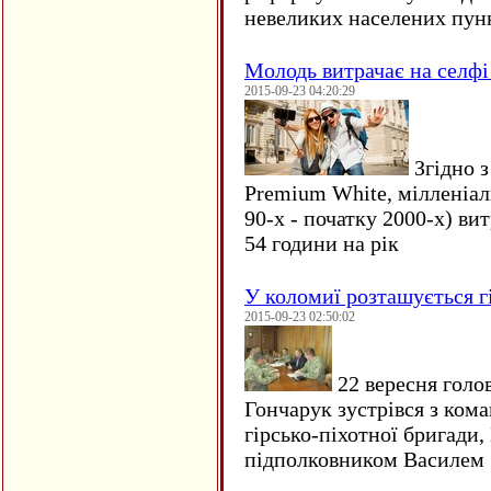
невеликих населених пун
Молодь витрачає на селфі 
2015-09-23 04:20:29
Згідно з
Premium White, мілленіал
90-х - початку 2000-х) ви
54 години на рік
У коломиї розташується г
2015-09-23 02:50:02
22 вересня голо
Гончарук зустрівся з ком
гірсько-піхотної бригади,
підполковником Василем 