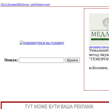
2015 © Коломия ВЕБ Портал
/ info@kolomyya.org
лікування гемор
Унікальний 
метод ліку
"ГЕМОРОН
Пошук:
м.Коломия, 