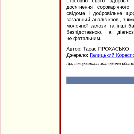
стосовно свого здоров’я
досягнення сорокарічног
свідоме і добровільне що
загальний аналіз крові, зні
молочної залози та інші б
безпідставною, а діагн
не фатальним.
Автор: Тарас ПРОХАСЬКО
Джерело:
Галицький Коресп
При використанні матеріалів обов'я