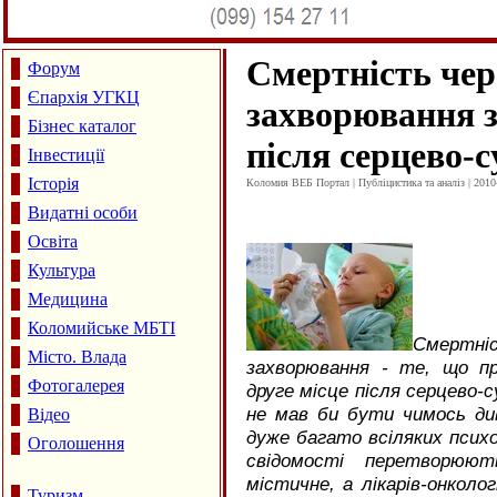
Смертність чер
Форум
Єпархія УГКЦ
захворювання з
Бізнес каталог
після серцево-
Інвестиції
Історія
Коломия ВЕБ Портал | Публіцистика та аналіз | 2010
Видатні особи
Освіта
Культура
Медицина
Коломийське МБТІ
Смертн
Місто. Влада
захворювання - те, що п
Фотогалерея
друге місце після серцево-с
не мав би бути чимось див
Відео
дуже багато всіляких психо
Оголошення
свідомості перетворюю
містичне, а лікарів-онкол
Туризм