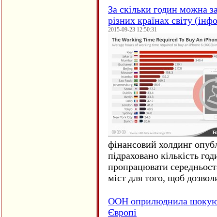
За скільки годин можна з
різних країнах світу (інф
2015-09-23 12:50:31
фінансовий холдинг опубл
підраховано кількість год
пропрацювати середньост
міст для того, щоб дозволи
ООН оприлюднила шокуюч
Європі