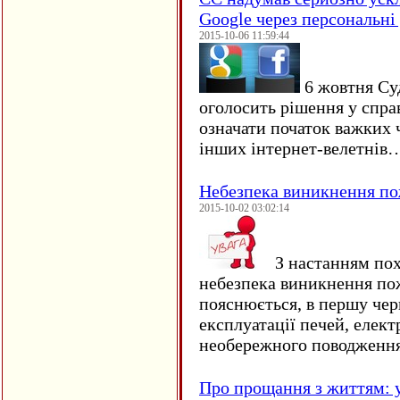
Google через персональні 
2015-10-06 11:59:44
6 жовтня Су
оголосить рішення у спра
означати початок важких ч
інших інтернет-велетнів
Небезпека виникнення п
2015-10-02 03:02:14
З настанням пох
небезпека виникнення по
пояснюється, в першу чер
експлуатації печей, елект
необережного поводження
Про прощання з життям: у