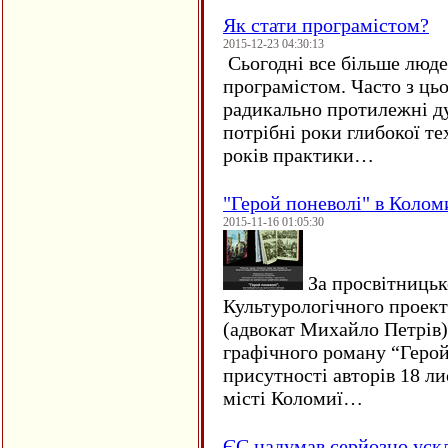
Як стати програмістом?
2015-12-23 04:30:13
Сьогодні все більше люде
програмістом. Часто з ць
радикально протилежні ду
потрібні роки глибокої те
років практики…
"Герой поневолі" в Колом
2015-11-16 01:05:30
За просвітницько
Культурологічного проект
(адвокат Михайло Петрів)
графічного роману “Герой 
присутності авторів 18 ли
місті Коломиї…
ЄC надумав серйозно уск