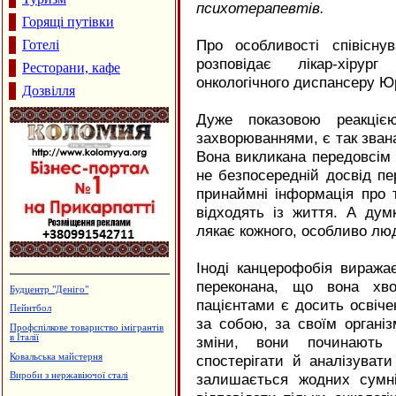
психотерапевтів.
Горящі путівки
Про особливості співісну
Готелі
розповідає лікар-хірург
Ресторани, кафе
онкологічного диспансеру Юр
Дозвілля
Дуже показовою реакцією
захворюваннями, є так звана
Вона викликана передовсім
не безпосередній досвід пе
принаймні інформація про т
відходять із життя. А дум
лякає кожного, особливо лю
Іноді канцерофобія виража
переконана, що вона хв
Кафе "Fresh"
пацієнтами є досить освіче
Готельно-ресторанний комплекс
"Беркут"
за собою, за своїм органі
Готельний комплекс, сауна
зміни, вони починають ч
"Фільварок"
спостерігати й аналізуват
Сімейний пансіон "На Куті"
залишається жодних сумні
Готельний комплекс "Вербіж"