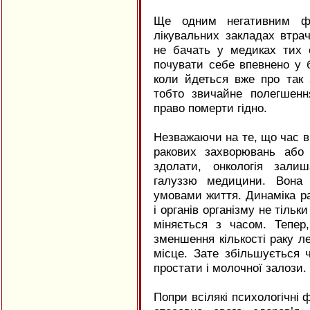
Ще одним негативним ф
лікувальних закладах втрач
не бачать у медиках тих 
почувати себе впевнено у б
коли йдеться вже про так 
тобто звичайне полегшен
право померти гідно.
Незважаючи на те, що час в
ракових захворювань або 
здолати, онкологія зали
галуззю медицини. Вона 
умовами життя. Динаміка р
і органів організму не тільк
міняється з часом. Тепер,
зменшення кількості раку л
місце. Зате збільшується 
простати і молочної залози.
Попри всілякі психологічні 