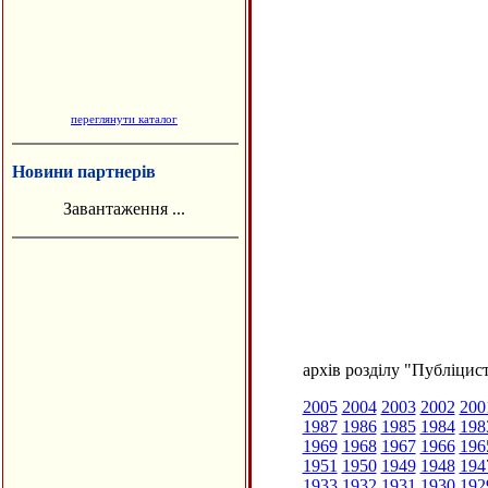
переглянути каталог
Новини партнерів
Завантаження ...
архів розділу "Публіцис
2005
2004
2003
2002
200
1987
1986
1985
1984
198
1969
1968
1967
1966
196
1951
1950
1949
1948
194
1933
1932
1931
1930
192