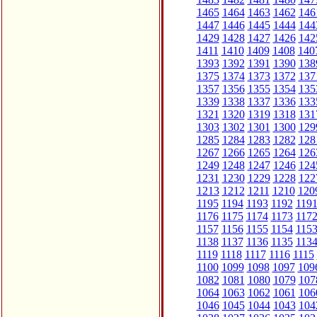
1465
1464
1463
1462
146
1447
1446
1445
1444
144
1429
1428
1427
1426
142
1411
1410
1409
1408
140
1393
1392
1391
1390
138
1375
1374
1373
1372
137
1357
1356
1355
1354
135
1339
1338
1337
1336
133
1321
1320
1319
1318
131
1303
1302
1301
1300
129
1285
1284
1283
1282
128
1267
1266
1265
1264
126
1249
1248
1247
1246
124
1231
1230
1229
1228
122
1213
1212
1211
1210
120
1195
1194
1193
1192
119
1176
1175
1174
1173
117
1157
1156
1155
1154
115
1138
1137
1136
1135
113
1119
1118
1117
1116
1115
1100
1099
1098
1097
109
1082
1081
1080
1079
107
1064
1063
1062
1061
106
1046
1045
1044
1043
104