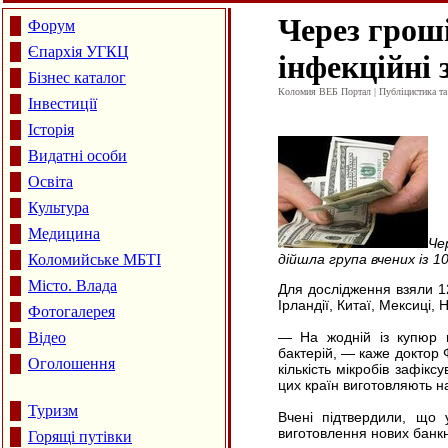
Через грош
Форум
Єпархія УГКЦ
інфекційні
Бізнес каталог
Коломия ВЕБ Портал | Публіцистика та а
Інвестиції
Історія
Видатні особи
Освіта
Культура
Медицина
Че
Коломийське МБТІ
дійшла група вчених із 1
Місто. Влада
Для дослідження взяли 128
Ірландії, Китаї, Мексиці,
Фотогалерея
Відео
— На жодній із купюр м
бактерій, — каже доктор 
Оголошення
кількість мікробів зафік
цих країн виготовляють на
Туризм
Вчені підтвердили, що
виготовлення нових банкно
Горящі путівки