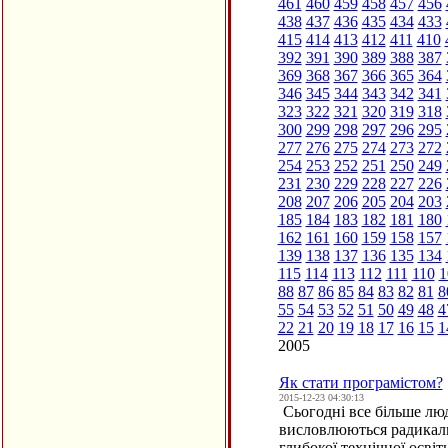
461
460
459
458
457
456
438
437
436
435
434
433
415
414
413
412
411
410
392
391
390
389
388
387
369
368
367
366
365
364
346
345
344
343
342
341
323
322
321
320
319
318
300
299
298
297
296
295
277
276
275
274
273
272
254
253
252
251
250
249
231
230
229
228
227
226
208
207
206
205
204
203
185
184
183
182
181
180
162
161
160
159
158
157
139
138
137
136
135
134
115
114
113
112
111
110
1
88
87
86
85
84
83
82
81
8
55
54
53
52
51
50
49
48
4
22
21
20
19
18
17
16
15
1
2005
Як стати програмістом?
2015-12-23 04:30:13
Сьогодні все більше люд
висловлюються радикаль
глибокої технічної осві