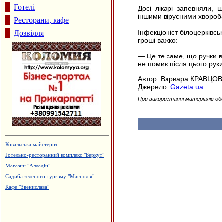
Готелі
Досі лікарі запевняли, 
іншими вірусними хвороб
Ресторани, кафе
Інфекціоніст білоцерківсь
Дозвілля
гроші важко:
— Це те саме, що ручки в 
не помиє після цього руки
Автор: Варвара КРАВЦО
Джерело:
Gazeta.ua
При використанні матеріалів об
Ковальська майстерня
Готельно-ресторанний комплекс "Беркут"
Магазин "Алладін"
Садиба зеленого туризму "Магнолія"
Кафе "Звенислава"