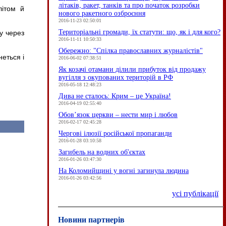
літаків, ракет, танків та про початок розробки
літом й
нового ракетного озброєння
2016-11-23 02:50:01
Територіальні громади, їх статути: що, як і для кого?
бу через
2016-11-11 10:50:33
Обережно: "Спілка православних журналістів"
еться і
2016-06-02 07:38:51
Як козачі отамани ділили прибуток від продажу
вугілля з окупованих територій в РФ
2016-05-18 12:48:23
Дива не сталось: Крим – це Україна!
2016-04-19 02:55:40
Обов’язок церкви – нести мир і любов
2016-02-17 02:45:28
Чергові ілюзії російської пропаганди
2016-01-28 03:10:58
Загибель на водних об'єктах
2016-01-26 03:47:30
На Коломийщині у вогні загинула людина
2016-01-26 03:42:56
усі публікації
Новини партнерів