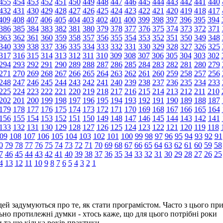
455
454
453
452
451
450
449
448
447
446
445
444
443
442
441
440
432
431
430
429
428
427
426
425
424
423
422
421
420
419
418
417
409
408
407
406
405
404
403
402
401
400
399
398
397
396
395
394
386
385
384
383
382
381
380
379
378
377
376
375
374
373
372
371
363
362
361
360
359
358
357
356
355
354
353
352
351
350
349
348
340
339
338
337
336
335
334
333
332
331
330
329
328
327
326
325
317
316
315
314
313
312
311
310
309
308
307
306
305
304
303
302
294
293
292
291
290
289
288
287
286
285
284
283
282
281
280
279
271
270
269
268
267
266
265
264
263
262
261
260
259
258
257
256
248
247
246
245
244
243
242
241
240
239
238
237
236
235
234
233
225
224
223
222
221
220
219
218
217
216
215
214
213
212
211
210
202
201
200
199
198
197
196
195
194
193
192
191
190
189
188
187
179
178
177
176
175
174
173
172
171
170
169
168
167
166
165
164
156
155
154
153
152
151
150
149
148
147
146
145
144
143
142
141
133
132
131
130
129
128
127
126
125
124
123
122
121
120
119
118
09
108
107
106
105
104
103
102
101
100
99
98
97
96
95
94
93
92
91
0
79
78
77
76
75
74
73
72
71
70
69
68
67
66
65
64
63
62
61
60
59
58
7
46
45
44
43
42
41
40
39
38
37
36
35
34
33
32
31
30
29
28
27
26
25
4
13
12
11
10
9
8
7
6
5
4
3
2
1
ей задумуються про те, як стати програмістом. Часто з цього пр
но протилежні думки - хтось каже, що для цього потрібні роки
ти та ще кілька років практики…