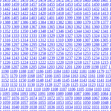
1
1460
1459
1458
1457
1456
1455
1454
1453
1452
1451
1450
1449
3
1442
1441
1440
1439
1438
1437
1436
1435
1434
1433
1432
1431
5
1424
1423
1422
1421
1420
1419
1418
1417
1416
1415
1414
1413
7
1406
1405
1404
1403
1402
1401
1400
1399
1398
1397
1396
1395
9
1388
1387
1386
1385
1384
1383
1382
1381
1380
1379
1378
1377
1
1370
1369
1368
1367
1366
1365
1364
1363
1362
1361
1360
1359
3
1352
1351
1350
1349
1348
1347
1346
1345
1344
1343
1342
1341
5
1334
1333
1332
1331
1330
1329
1328
1327
1326
1325
1324
1323
7
1316
1315
1314
1313
1312
1311
1310
1309
1308
1307
1306
1305
9
1298
1297
1296
1295
1294
1293
1292
1291
1290
1289
1288
1287
1
1280
1279
1278
1277
1276
1275
1274
1273
1272
1271
1270
1269
3
1262
1261
1260
1259
1258
1257
1256
1255
1254
1253
1252
1251
5
1244
1243
1242
1241
1240
1239
1238
1237
1236
1235
1234
1233
7
1226
1225
1224
1223
1222
1221
1220
1219
1218
1217
1216
1215
9
1208
1207
1206
1205
1204
1203
1202
1201
1200
1199
1198
1197
1
1
1190
1189
1188
1187
1186
1185
1184
1183
1182
1181
1180
1179
117
2
1171
1170
1169
1168
1167
1166
1165
1164
1163
1162
1161
1160
115
3
1152
1151
1150
1149
1148
1147
1146
1145
1144
1143
1142
1141
114
4
1133
1132
1131
1130
1129
1128
1127
1126
1125
1124
1123
1122
112
1114
1113
1112
1111
1110
1109
1108
1107
1106
1105
1104
1103
1102
6
1095
1094
1093
1092
1091
1090
1089
1088
1087
1086
1085
1084
8
1077
1076
1075
1074
1073
1072
1071
1070
1069
1068
1067
1066
0
1059
1058
1057
1056
1055
1054
1053
1052
1051
1050
1049
1048
2
1041
1040
1039
1038
1037
1036
1035
1034
1033
1032
1031
1030