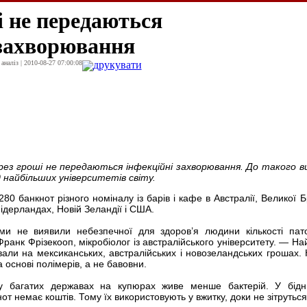
і не передаються
 захворювання
наліз | 2010-08-27 07:00:08
друкувати
рез гроші не передаються інфекційні захворювання. До такого в
0 найбільших університетів світу.
0 банкнот різного номіналу із барів і кафе в Австралії, Великої Бр
 Нідерландах, Новій Зеландії і США.
и не виявили небезпечної для здоров’я людини кількості пат
Франк Фрізекооп, мікробіолог із австралійського університету. — Н
сували на мексиканських, австралійських і новозеландських грошах.
 основі полімерів, а не бавовни.
 у багатих державах на купюрах живе менше бактерій. У бід
т немає коштів. Тому їх використовують у вжитку, доки не зітруться