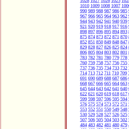
1028
1027
1026
1025
102
1010
1009
1008
1007
100
990
989
988
987
986
985
967
966
965
964
963
962
944
943
942
941
940
939
921
920
919
918
917
916
898
897
896
895
894
893
875
874
873
872
871
870
852
851
850
849
848
847
829
828
827
826
825
824
806
805
804
803
802
801
783
782
781
780
779
778
760
759
758
757
756
755
737
736
735
734
733
732
714
713
712
711
710
709
691
690
689
688
687
686
668
667
666
665
664
663
645
644
643
642
641
640
622
621
620
619
618
617
599
598
597
596
595
594
576
575
574
573
572
571
553
552
551
550
549
548
530
529
528
527
526
525
507
506
505
504
503
502
484
483
482
481
480
479