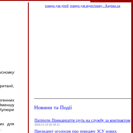
товари для дітей
товари для відпочинку - Kapitan.ua
исновку
итанії,
огенних
айменшу
Новини та Події
 Купюри
Патріоти Прикарпаття ідуть на службу за контрактом
них для
2016-11-23 02:59:12
.
Президент оголосив про передачу ЗСУ нових