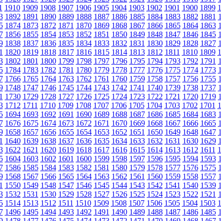
1
1910
1909
1908
1907
1906
1905
1904
1903
1902
1901
1900
1899
3
1892
1891
1890
1889
1888
1887
1886
1885
1884
1883
1882
1881
5
1874
1873
1872
1871
1870
1869
1868
1867
1866
1865
1864
1863
7
1856
1855
1854
1853
1852
1851
1850
1849
1848
1847
1846
1845
9
1838
1837
1836
1835
1834
1833
1832
1831
1830
1829
1828
1827
1
1820
1819
1818
1817
1816
1815
1814
1813
1812
1811
1810
1809
3
1802
1801
1800
1799
1798
1797
1796
1795
1794
1793
1792
1791
5
1784
1783
1782
1781
1780
1779
1778
1777
1776
1775
1774
1773
7
1766
1765
1764
1763
1762
1761
1760
1759
1758
1757
1756
1755
9
1748
1747
1746
1745
1744
1743
1742
1741
1740
1739
1738
1737
1
1730
1729
1728
1727
1726
1725
1724
1723
1722
1721
1720
1719
3
1712
1711
1710
1709
1708
1707
1706
1705
1704
1703
1702
1701
5
1694
1693
1692
1691
1690
1689
1688
1687
1686
1685
1684
1683
7
1676
1675
1674
1673
1672
1671
1670
1669
1668
1667
1666
1665
9
1658
1657
1656
1655
1654
1653
1652
1651
1650
1649
1648
1647
1
1640
1639
1638
1637
1636
1635
1634
1633
1632
1631
1630
1629
3
1622
1621
1620
1619
1618
1617
1616
1615
1614
1613
1612
1611
5
1604
1603
1602
1601
1600
1599
1598
1597
1596
1595
1594
1593
7
1586
1585
1584
1583
1582
1581
1580
1579
1578
1577
1576
1575
9
1568
1567
1566
1565
1564
1563
1562
1561
1560
1559
1558
1557
1
1550
1549
1548
1547
1546
1545
1544
1543
1542
1541
1540
1539
3
1532
1531
1530
1529
1528
1527
1526
1525
1524
1523
1522
1521
5
1514
1513
1512
1511
1510
1509
1508
1507
1506
1505
1504
1503
7
1496
1495
1494
1493
1492
1491
1490
1489
1488
1487
1486
1485
9
1478
1477
1476
1475
1474
1473
1472
1471
1470
1469
1468
1467