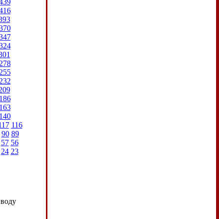
439
416
393
370
347
324
301
278
255
232
209
186
163
140
117
116
90
89
57
56
24
23
иводу