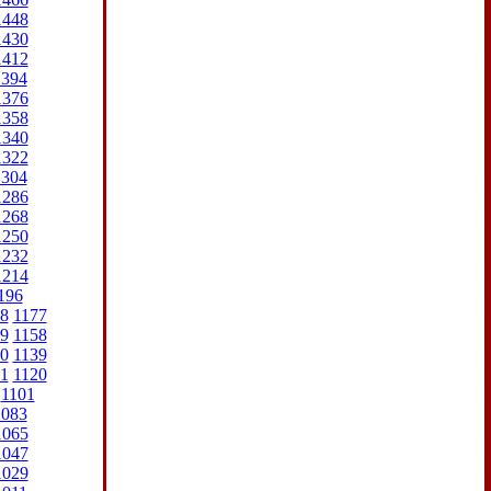
1448
1430
1412
1394
1376
1358
1340
1322
1304
1286
1268
1250
1232
1214
196
8
1177
9
1158
0
1139
1
1120
1101
1083
1065
1047
1029