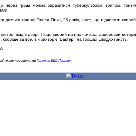
що через гроші можна заразитися туберкульозом, грипом, тонзи
ами.
кої дитячої лікарні Олеся Гінка, 26 років, каже, що підчепити хворо
метро, вхідні двері. Якщо хворий на них начхає, а здоровий доторкн
, скоріше за все, він захворіє. Бактерії на грошах швидко гинуть.
ВА
ов'язкове посилання на
Коломия ВЕБ Портал