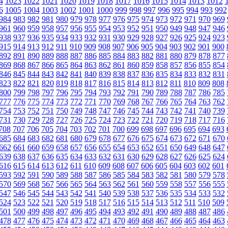
4
1023
1022
1021
1020
1019
1018
1017
1016
1015
1014
1013
1012
6
1005
1004
1003
1002
1001
1000
999
998
997
996
995
994
993
992
984
983
982
981
980
979
978
977
976
975
974
973
972
971
970
969
961
960
959
958
957
956
955
954
953
952
951
950
949
948
947
946
938
937
936
935
934
933
932
931
930
929
928
927
926
925
924
923
915
914
913
912
911
910
909
908
907
906
905
904
903
902
901
900
892
891
890
889
888
887
886
885
884
883
882
881
880
879
878
877
869
868
867
866
865
864
863
862
861
860
859
858
857
856
855
854
846
845
844
843
842
841
840
839
838
837
836
835
834
833
832
831
823
822
821
820
819
818
817
816
815
814
813
812
811
810
809
808
800
799
798
797
796
795
794
793
792
791
790
789
788
787
786
785
777
776
775
774
773
772
771
770
769
768
767
766
765
764
763
762
754
753
752
751
750
749
748
747
746
745
744
743
742
741
740
739
731
730
729
728
727
726
725
724
723
722
721
720
719
718
717
716
708
707
706
705
704
703
702
701
700
699
698
697
696
695
694
693
685
684
683
682
681
680
679
678
677
676
675
674
673
672
671
670
662
661
660
659
658
657
656
655
654
653
652
651
650
649
648
647
639
638
637
636
635
634
633
632
631
630
629
628
627
626
625
624
616
615
614
613
612
611
610
609
608
607
606
605
604
603
602
601
593
592
591
590
589
588
587
586
585
584
583
582
581
580
579
578
570
569
568
567
566
565
564
563
562
561
560
559
558
557
556
555
547
546
545
544
543
542
541
540
539
538
537
536
535
534
533
532
524
523
522
521
520
519
518
517
516
515
514
513
512
511
510
509
501
500
499
498
497
496
495
494
493
492
491
490
489
488
487
486
478
477
476
475
474
473
472
471
470
469
468
467
466
465
464
463