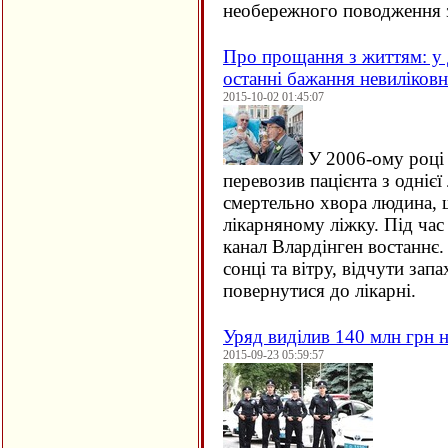
необережного поводження 
Про прощання з життям: у 
останні бажання невиліков
2015-10-02 01:45:07
У 2006-ому році 
перевозив пацієнта з однієї 
смертельно хвора людина, щ
лікарняному ліжку. Під час
канал Влардінген востаннє.
сонці та вітру, відчути зап
повернутися до лікарні.
Уряд виділив 140 млн грн н
2015-09-23 05:59:57