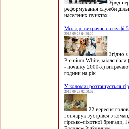
Уряд пер
реформування служби дільн
населених пунктах
Молодь витрачає на селфі 5
2015-09-23 04:20:29
Згідно з
Premium White, мілленіали 
- початку 2000-х) витрачаю
години на рік
У коломиї розташується гір
2015-09-23 02:50:02
22 вересня голов
Гончарук зустрівся з кома
гірсько-піхотної бригади, 
Василем Зубаничем.