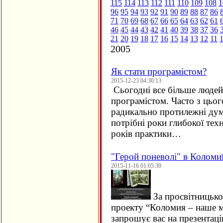
115
114
113
112
111
110
109
108
1
96
95
94
93
92
91
90
89
88
87
86
71
70
69
68
67
66
65
64
63
62
61
46
45
44
43
42
41
40
39
38
37
36
21
20
19
18
17
16
15
14
13
12
11
2005
Як стати програмістом?
2015-12-23 04:30:13
Сьогодні все більше людей 
програмістом. Часто з цьо
радикально протилежні дум
потрібні роки глибокої техн
років практики…
"Герой поневолі" в Коломи
2015-11-16 01:05:30
За просвітницько
проекту “Коломия – наше м
запрошує вас на презентац