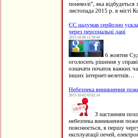
поневолі”, яка відбудеться 
листопада 2015 р. в місті
ЄC надумав серйозно ускла
через персональні дані
2015-10-06 11:59:44
6 жовтня Су
оголосить рішення у справ
означати початок важких ча
інших інтернет-велетнів…
Небезпека виникнення пож
2015-10-02 03:02:14
З настанням похо
небезпека виникнення поже
пояснюється, в першу черг
експлуатації печей, електро