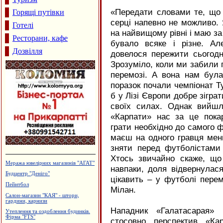
«Передати словами те, що 
Горящі путівки
серці напевно не можливо. 
Готелі
на найвищому рівні і маю за
Ресторани, кафе
бувало всяке і різне. А
Дозвілля
довелося пережити сьогодні
Зрозуміло, коли ми забили г
перемозі. А вона нам бул
поразок почали чемпіонат Т
б у Лізі Європи добре зігра
своїх силах. Однак вийшл
«Карпати» нас за це пока
грати необхідно до самого ф
маєш на одного гравця ме
зняти перед футболістами 
Хтось звичайно скаже, що
Меража ювелірних магазинів "АГАТ"
навпаки, доля відвернулася
Будцентр "Деніго"
цікавить – у футболі пере
Пейнтбол
Мілан.
Салон-магазин "КАЯ" - штори,
гардини, карнизи
Нападник «Галатасарая» 
Утеплення та оздоблення будинків.
Фірма "FTS"
стосовно перспектив «Ка