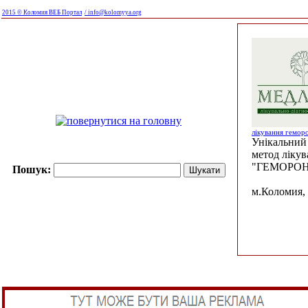
2015 © Коломия ВЕБ Портал
/ info@kolomyya.org
лікування гемор
Унікальний 
метод ліку
"ГЕМОРОН
Пошук:
м.Коломия, 