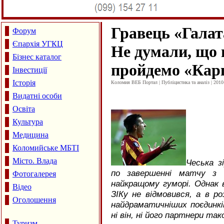
Гравець «Гала
Форум
Єпархія УГКЦ
Не думали, що 
Бізнес каталог
пройдемо «Кар
Інвестиції
Історія
Коломия ВЕБ Портал | Публіцистика та аналіз | 2010
Видатні особи
Освіта
Культура
Медицина
Коломийське МБТІ
Місто. Влада
Чеська з
по завершенні матчу з 
Фотогалерея
найкращому гуморі. Однак 
Відео
ЗІКу не відмовився, а в ро
Оголошення
найдраматичніших поєдинків
ні він, ні його партнери та
Туризм