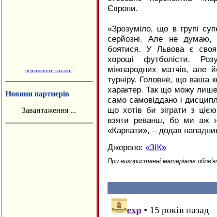
Європи.
«Зрозуміло, що в групі су
серйозні. Але не думаю,
боятися. У Львова є своя
хороші футболісти. Ро
міжнародних матчів, але й
переглянути каталог
турніру. Головне, що ваша 
характер. Так що можу лише
Новини партнерів
само самовіддано і дисциплі
що хотів би зіграти з ціє
Завантаження ...
взяти реванш, бо ми аж 
«Карпати», – додав нападни
Джерело:
«ЗІК»
При використанні матеріалів обов'я