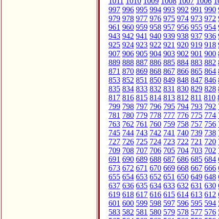
1011
1010
1009
1008
1007
1006
1
997
996
995
994
993
992
991
990
979
978
977
976
975
974
973
972
961
960
959
958
957
956
955
954
943
942
941
940
939
938
937
936
925
924
923
922
921
920
919
918
907
906
905
904
903
902
901
900
889
888
887
886
885
884
883
882
871
870
869
868
867
866
865
864
853
852
851
850
849
848
847
846
835
834
833
832
831
830
829
828
817
816
815
814
813
812
811
810
799
798
797
796
795
794
793
792
781
780
779
778
777
776
775
774
763
762
761
760
759
758
757
756
745
744
743
742
741
740
739
738
727
726
725
724
723
722
721
720
709
708
707
706
705
704
703
702
691
690
689
688
687
686
685
684
673
672
671
670
669
668
667
666
655
654
653
652
651
650
649
648
637
636
635
634
633
632
631
630
619
618
617
616
615
614
613
612
601
600
599
598
597
596
595
594
583
582
581
580
579
578
577
576