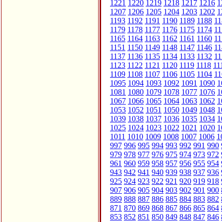
1221
1220
1219
1218
1217
1216
1
1207
1206
1205
1204
1203
1202
1
1193
1192
1191
1190
1189
1188
11
1179
1178
1177
1176
1175
1174
11
1165
1164
1163
1162
1161
1160
11
1151
1150
1149
1148
1147
1146
11
1137
1136
1135
1134
1133
1132
11
1123
1122
1121
1120
1119
1118
11
1109
1108
1107
1106
1105
1104
11
1095
1094
1093
1092
1091
1090
1
1081
1080
1079
1078
1077
1076
1
1067
1066
1065
1064
1063
1062
1
1053
1052
1051
1050
1049
1048
1
1039
1038
1037
1036
1035
1034
1
1025
1024
1023
1022
1021
1020
1
1011
1010
1009
1008
1007
1006
1
997
996
995
994
993
992
991
990
979
978
977
976
975
974
973
972
961
960
959
958
957
956
955
954
943
942
941
940
939
938
937
936
925
924
923
922
921
920
919
918
907
906
905
904
903
902
901
900
889
888
887
886
885
884
883
882
871
870
869
868
867
866
865
864
853
852
851
850
849
848
847
846