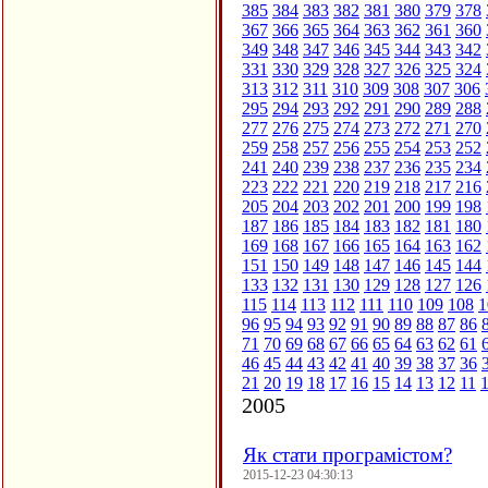
385
384
383
382
381
380
379
378
367
366
365
364
363
362
361
360
349
348
347
346
345
344
343
342
331
330
329
328
327
326
325
324
313
312
311
310
309
308
307
306
295
294
293
292
291
290
289
288
277
276
275
274
273
272
271
270
259
258
257
256
255
254
253
252
241
240
239
238
237
236
235
234
223
222
221
220
219
218
217
216
205
204
203
202
201
200
199
198
187
186
185
184
183
182
181
180
169
168
167
166
165
164
163
162
151
150
149
148
147
146
145
144
133
132
131
130
129
128
127
126
115
114
113
112
111
110
109
108
1
96
95
94
93
92
91
90
89
88
87
86
71
70
69
68
67
66
65
64
63
62
61
46
45
44
43
42
41
40
39
38
37
36
21
20
19
18
17
16
15
14
13
12
11
2005
Як стати програмістом?
2015-12-23 04:30:13