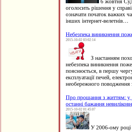
6 жовтня Су
оголосить рішення у справ
означати початок важких ча
інших інтернет-велетнів…
Небезпека виникнення пож
2015-10-02 03:02:14
З настанням похо
небезпека виникнення поже
пояснюється, в першу черг
експлуатації печей, електро
необережного поводження 
Про прощання з життям: у 
останні бажання невиліков
2015-10-02 01:45:07
У 2006-ому році 