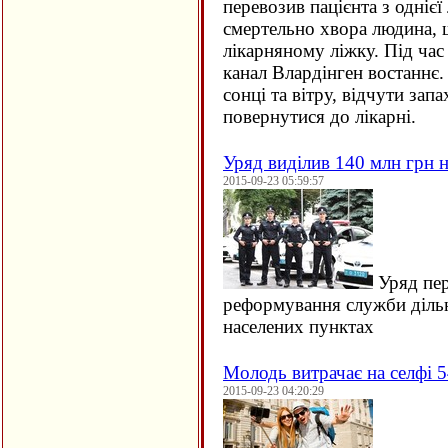
перевозив пацієнта з однієї 
смертельно хвора людина, щ
лікарняному ліжку. Під час
канал Влардінген востаннє.
сонці та вітру, відчути зап
повернутися до лікарні.
Уряд виділив 140 млн грн н
2015-09-23 05:59:57
Уряд пер
реформування служби дільн
населених пунктах
Молодь витрачає на селфі 5
2015-09-23 04:20:29