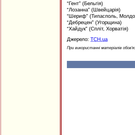
“Гент” (Бельгія)
“Лозанна” (Швейцарія)
“Шериф” (Типасполь, Молдо
“Дебрецен” (Угорщина)
“Хайдук” (Спліт, Хорватія)
Джерело:
ТСН.ua
При використанні матеріалів обов'я