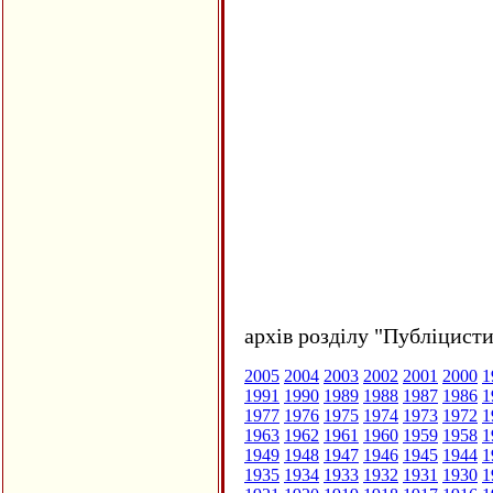
архів розділу "Публіцисти
2005
2004
2003
2002
2001
2000
1
1991
1990
1989
1988
1987
1986
1
1977
1976
1975
1974
1973
1972
1
1963
1962
1961
1960
1959
1958
1
1949
1948
1947
1946
1945
1944
1
1935
1934
1933
1932
1931
1930
1