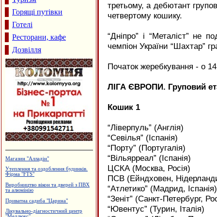
третьому, а дебютант групов
Горящі путівки
четвертому кошику.
Готелі
“Дніпро” і “Металіст” не п
Ресторани, кафе
чемпіон України “Шахтар” гра
Дозвілля
Початок жеребкування - о 14
ЛІГА ЄВРОПИ. Груповий ет
Кошик 1
“Ліверпуль” (Англія)
“Севілья” (Іспанія)
“Порту” (Португалія)
“Вільярреал” (Іспанія)
Каміни. Вклади до камінів
ЦСКА (Москва, Росія)
Туристична агенція "Марко"
ПСВ (Ейндховен, Нідерланд
Сімейний пансіон "На Куті"
“Атлетико” (Мадрид, Іспанія)
Виробництво жалюзі, ПКВП "Люкс-
сервіс"
“Зеніт” (Санкт-Петербург, Рос
Виробництво еластичної резинки
“Ювентус” (Турин, Італія)