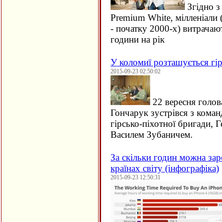
Згідно з
Premium White, мілленіали 
- початку 2000-х) витрачаю
години на рік
У коломиї розташується гір
2015-09-23 02:50:02
22 вересня голов
Гончарук зустрівся з кома
гірсько-піхотної бригади, 
Василем Зубаничем.
За скільки годин можна зар
країнах світу (інфографіка)
2015-09-23 12:50:31