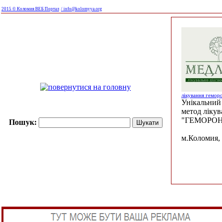
2015 © Коломия ВЕБ Портал
/ info@kolomyya.org
лікування гемор
Унікальний 
метод ліку
"ГЕМОРОН
Пошук:
м.Коломия, 