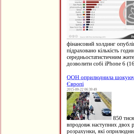
фінансовий холдинг опублі
підраховано кількість годи
середньостатистичним жите
дозволити собі iPhone 6 (
1
ООН оприлюднила шокуючи
Європі
2015-09-22 06:39:49
850 тися
впродовж наступних двох ро
розрахунки, які оприлюдн