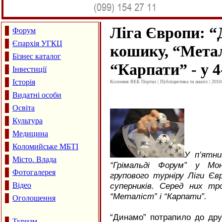
Ліга Європи: “
Форум
Єпархія УГКЦ
кошику, “Металі
Бізнес каталог
“Карпати” - у 
Інвестиції
Історія
Коломия ВЕБ Портал | Публіцистика та аналіз | 2010
Видатні особи
Освіта
Культура
Медицина
Коломийське МБТІ
У п’ятни
Місто. Влада
“Грімальді Форум” у Мон
Фотогалерея
групового турніру Ліги Єв
Відео
суперників. Серед них тр
“Металіст” і “Карпати”.
Оголошення
“Динамо” потрапило до друг
Туризм