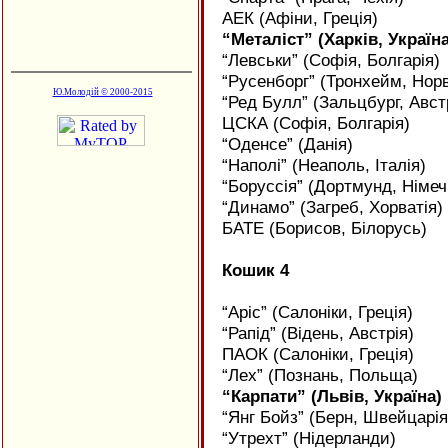
АЕК (Афіни, Греція)
“Металіст” (Харків, Україна
“Левськи” (Софія, Болгарія)
“Русенборг” (Тронхейм, Норв
Ю.Молодій © 2000-2015
“Ред Булл” (Зальцбург, Авст
ЦСКА (Софія, Болгарія)
“Оденсе” (Данія)
“Наполі” (Неаполь, Італія)
“Боруссія” (Дортмунд, Німе
“Динамо” (Загреб, Хорватія)
БАТЕ (Борисов, Білорусь)
Кошик 4
“Аріс” (Салоніки, Греція)
“Рапід” (Відень, Австрія)
ПАОК (Салоніки, Греція)
“Лех” (Познань, Польща)
“Карпати” (Львів, Україна)
“Янг Бойз” (Берн, Швейцарія
“Утрехт” (Нідерланди)