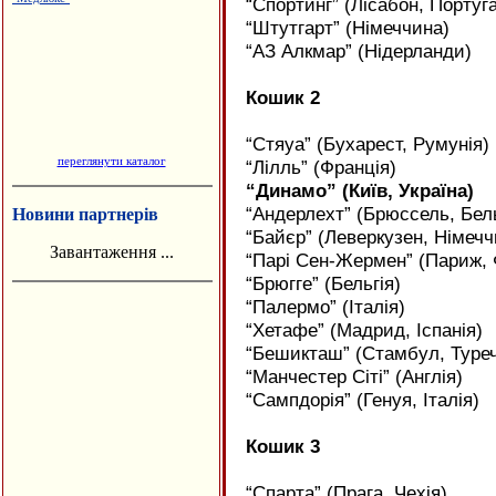
“Спортинг” (Лісабон, Португа
“Штутгарт” (Німеччина)
“АЗ Алкмар” (Нідерланди)
Кошик 2
“Стяуа” (Бухарест, Румунія)
переглянути каталог
“Лілль” (Франція)
“Динамо” (Київ, Україна)
“Андерлехт” (Брюссель, Бель
Новини партнерів
“Байєр” (Леверкузен, Німечч
Завантаження ...
“Парі Сен-Жермен” (Париж, 
“Брюгге” (Бельгія)
“Палермо” (Італія)
“Хетафе” (Мадрид, Іспанія)
“Бешикташ” (Стамбул, Туре
“Манчестер Сіті” (Англія)
“Сампдорія” (Генуя, Італія)
Кошик 3
“Спарта” (Прага, Чехія)