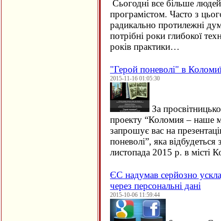
Сьогодні все більше людей 
програмістом. Часто з цьо
радикально протилежні дум
потрібні роки глибокої техн
років практики…
"Герой поневолі" в Коломи
2015-11-16 01:05:30
За просвітницько
проекту “Коломия – наше м
запрошує вас на презентац
поневолі”, яка відбудеться 
листопада 2015 р. в місті
ЄC надумав серйозно ускла
через персональні дані
2015-10-06 11:59:44