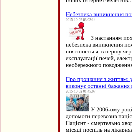
інших інтернет-велетнів
Небезпека виникнення п
2015-10-02 03:02:14
З настанням пох
небезпека виникнення по
пояснюється, в першу чер
експлуатації печей, елект
необережного поводження
Про прощання з життям: у
виконує останні бажання 
2015-10-02 01:45:07
У 2006-ому році 
допомоги перевозив пацієн
Пацієнт - смертельно хво
місяці поспіль на лікарня