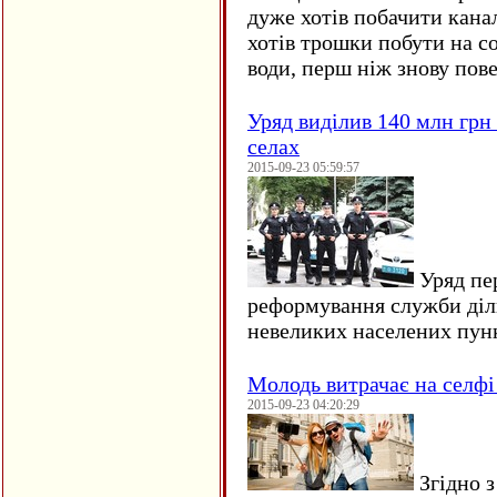
дуже хотів побачити кана
хотів трошки побути на со
води, перш ніж знову пове
Уряд виділив 140 млн грн
селах
2015-09-23 05:59:57
Уряд пер
реформування служби діл
невеликих населених пун
Молодь витрачає на селфі 
2015-09-23 04:20:29
Згідно з