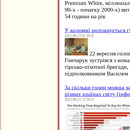
Premium White, мілленіал
90-х - початку 2000-х) ви
54 години на рік
У коломиї розташується г
2015-09-23 02:50:02
22 вересня голо
Гончарук зустрівся з ком
гірсько-піхотної бригади,
підполковником Василем 
За скільки годин можна з
різних країнах світу (інф
2015-09-23 12:50:31