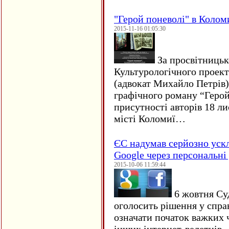
"Герой поневолі" в Колом
2015-11-16 01:05:30
За просвітницько
Культурологічного проект
(адвокат Михайло Петрів)
графічного роману “Герой 
присутності авторів 18 ли
місті Коломиї…
ЄC надумав серйозно уск
Google через персональні 
2015-10-06 11:59:44
6 жовтня Су
оголосить рішення у спра
означати початок важких ч