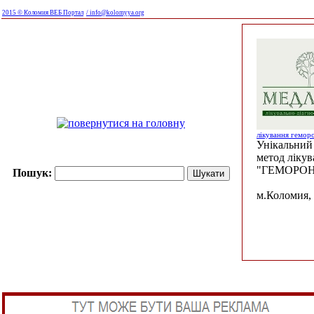
2015 © Коломия ВЕБ Портал
/ info@kolomyya.org
лікування гемор
Унікальний 
метод ліку
"ГЕМОРОН
Пошук:
м.Коломия, 