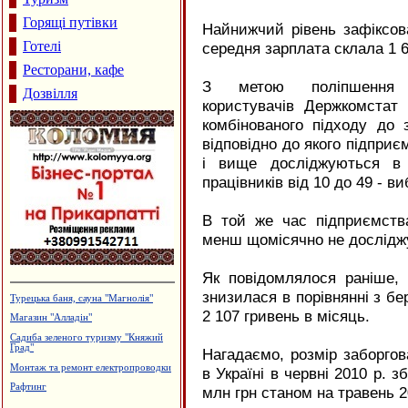
Горящі путівки
Найнижчий рівень зафіксова
Готелі
середня зарплата склала 1 6
Ресторани, кафе
З метою поліпшення і
Дозвілля
користувачів Держкомстат
комбінованого підходу до 
відповідно до якого підприє
і вище досліджуються в 
працівників від 10 до 49 - ви
В той же час підприємства
менш щомісячно не дослідж
Як повідомлялося раніше, 
знизилася в порівнянні з бе
Турецька баня, сауна "Магнолія"
2 107 гривень в місяць.
Магазин "Алладін"
Садиба зеленого туризму "Княжий
Град"
Нагадаємо, розмір заборгов
Монтаж та ремонт електропроводки
в Україні в червні 2010 р. 
Рафтинг
млн грн станом на травень 2