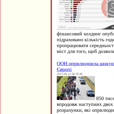
фінансовий холдинг опубл
підраховано кількість год
пропрацювати середньост
міст для того, щоб дозволи
ООН оприлюднила шокуюч
Європі
2015-09-22 06:39:49
850 тися
впродовж наступних двох 
розрахунки, які оприлюд