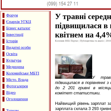
У травні середн
Форум
Єпархія УГКЦ
підвищилася в 
Бізнес каталог
квітнем на 4,4
Інвестиції
Історія
Коломия ВЕБ Портал | Публіцистика та аналіз | 2010
Видатні особи
Освіта
Культура
Медицина
Коломийське МБТІ
У трав
Місто. Влада
підвищилася в порівнянні з 
Фотогалерея
до 2 201 гривні в місяц
Відео
комітет статистики.
Оголошення
Найвищий рівень зарплат за
зарплата склала 3 293 гривні
Туризм