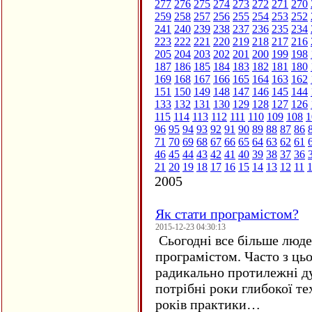
277
276
275
274
273
272
271
270
259
258
257
256
255
254
253
252
241
240
239
238
237
236
235
234
223
222
221
220
219
218
217
216
205
204
203
202
201
200
199
198
187
186
185
184
183
182
181
180
169
168
167
166
165
164
163
162
151
150
149
148
147
146
145
144
133
132
131
130
129
128
127
126
115
114
113
112
111
110
109
108
1
96
95
94
93
92
91
90
89
88
87
86
71
70
69
68
67
66
65
64
63
62
61
46
45
44
43
42
41
40
39
38
37
36
21
20
19
18
17
16
15
14
13
12
11
2005
Як стати програмістом?
2015-12-23 04:30:13
Сьогодні все більше люде
програмістом. Часто з ць
радикально протилежні ду
потрібні роки глибокої те
років практики…