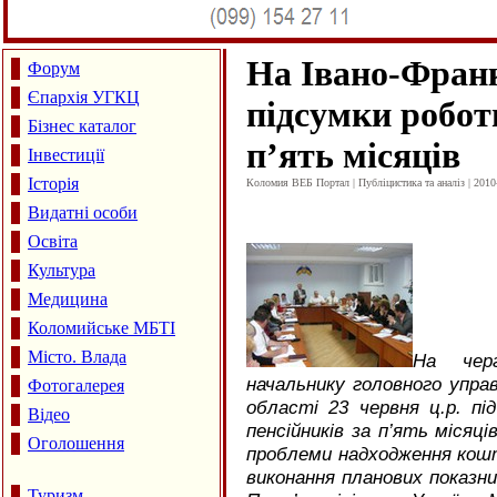
На Івано-Франк
Форум
Єпархія УГКЦ
підсумки робот
Бізнес каталог
п’ять місяців
Інвестиції
Історія
Коломия ВЕБ Портал | Публіцистика та аналіз | 2010
Видатні особи
Освіта
Культура
Медицина
Коломийське МБТІ
Місто. Влада
На черг
начальнику головного управ
Фотогалерея
області 23 червня ц.р. пі
Відео
пенсійників за п’ять місяці
Оголошення
проблеми надходження кошт
виконання планових показник
Туризм