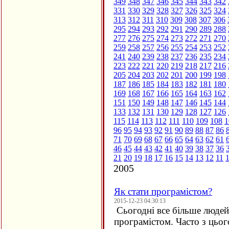
349
348
347
346
345
344
343
342
331
330
329
328
327
326
325
324
313
312
311
310
309
308
307
306
295
294
293
292
291
290
289
288
277
276
275
274
273
272
271
270
259
258
257
256
255
254
253
252
241
240
239
238
237
236
235
234
223
222
221
220
219
218
217
216
205
204
203
202
201
200
199
198
187
186
185
184
183
182
181
180
169
168
167
166
165
164
163
162
151
150
149
148
147
146
145
144
133
132
131
130
129
128
127
126
115
114
113
112
111
110
109
108
1
96
95
94
93
92
91
90
89
88
87
86
71
70
69
68
67
66
65
64
63
62
61
46
45
44
43
42
41
40
39
38
37
36
21
20
19
18
17
16
15
14
13
12
11
2005
Як стати програмістом?
2015-12-23 04:30:13
Сьогодні все більше людей 
програмістом. Часто з цьо