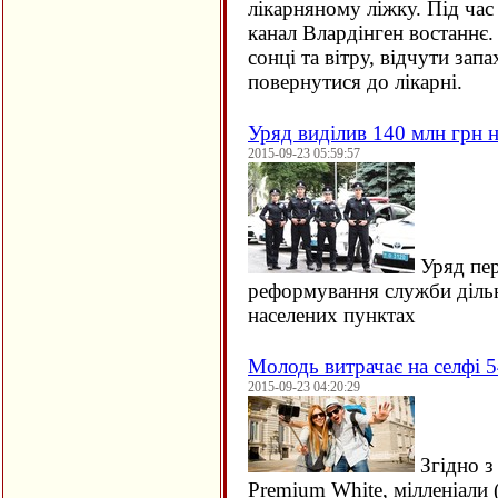
лікарняному ліжку. Під час
канал Влардінген востаннє.
сонці та вітру, відчути зап
повернутися до лікарні.
Уряд виділив 140 млн грн н
2015-09-23 05:59:57
Уряд пер
реформування служби дільн
населених пунктах
Молодь витрачає на селфі 5
2015-09-23 04:20:29
Згідно з
Premium White, мілленіали 