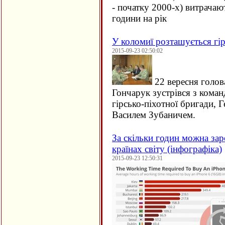
- початку 2000-х) витрачаю
години на рік
У коломиї розташується гір
2015-09-23 02:50:02
22 вересня голов
Гончарук зустрівся з кома
гірсько-піхотної бригади, 
Василем Зубаничем.
За скільки годин можна зар
країнах світу (інфографіка)
2015-09-23 12:50:31