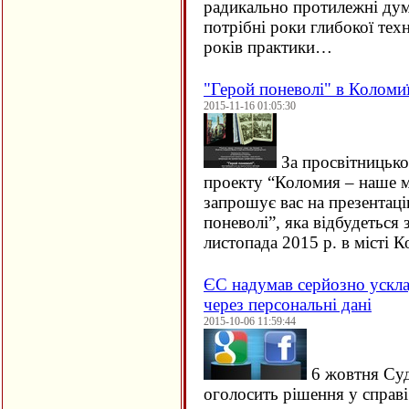
радикально протилежні дум
потрібні роки глибокої техн
років практики…
"Герой поневолі" в Коломи
2015-11-16 01:05:30
За просвітницько
проекту “Коломия – наше м
запрошує вас на презентац
поневолі”, яка відбудеться 
листопада 2015 р. в місті
ЄC надумав серйозно ускла
через персональні дані
2015-10-06 11:59:44
6 жовтня Су
оголосить рішення у справ