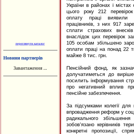
України в районах і містах 
цього року 212 перевіро
оплату праці виявили 
працівників, з них 917 зар
сплати страхових внескі
внаслідок цих перевірок за
105 особам збільшено заро
переглянути каталог
оплати праці на понад 22 ти
майже 8 тис. грн.
Новини партнерів
Пенсійний фонд, як зазнач
Завантаження ...
долучатиметься до виріше
посилить інформування стра
про негативний вплив пр
пенсійне забезпечення.
За підсумками колегії для
впровадження реформ у соці
радикального збільшення
зобов’язано керівників тер
конкретні пропозиції, спря