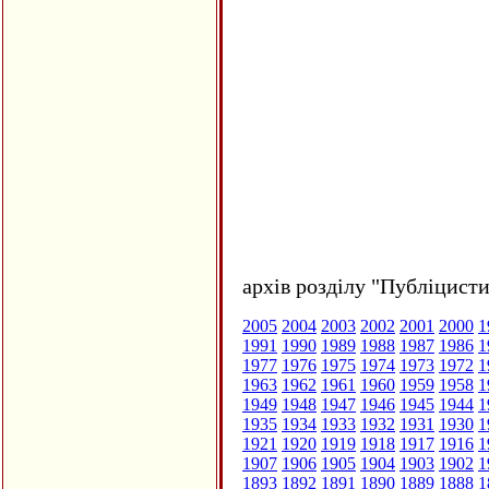
архів розділу "Публіцисти
2005
2004
2003
2002
2001
2000
1
1991
1990
1989
1988
1987
1986
1
1977
1976
1975
1974
1973
1972
1
1963
1962
1961
1960
1959
1958
1
1949
1948
1947
1946
1945
1944
1
1935
1934
1933
1932
1931
1930
1
1921
1920
1919
1918
1917
1916
1
1907
1906
1905
1904
1903
1902
1
1893
1892
1891
1890
1889
1888
1