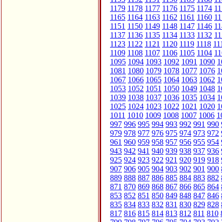
1179
1178
1177
1176
1175
1174
11
1165
1164
1163
1162
1161
1160
11
1151
1150
1149
1148
1147
1146
11
1137
1136
1135
1134
1133
1132
11
1123
1122
1121
1120
1119
1118
11
1109
1108
1107
1106
1105
1104
11
1095
1094
1093
1092
1091
1090
1
1081
1080
1079
1078
1077
1076
1
1067
1066
1065
1064
1063
1062
1
1053
1052
1051
1050
1049
1048
1
1039
1038
1037
1036
1035
1034
1
1025
1024
1023
1022
1021
1020
1
1011
1010
1009
1008
1007
1006
1
997
996
995
994
993
992
991
990
979
978
977
976
975
974
973
972
961
960
959
958
957
956
955
954
943
942
941
940
939
938
937
936
925
924
923
922
921
920
919
918
907
906
905
904
903
902
901
900
889
888
887
886
885
884
883
882
871
870
869
868
867
866
865
864
853
852
851
850
849
848
847
846
835
834
833
832
831
830
829
828
817
816
815
814
813
812
811
810