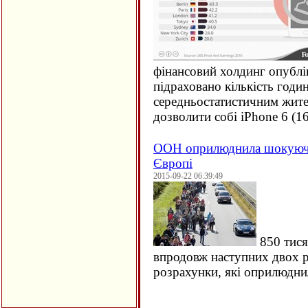
фінансовий холдинг опублі
підраховано кількість годи
середньостатистичним жите
дозволити собі iPhone 6 (
1
ООН оприлюднила шокуючи
Європі
2015-09-22 06:39:49
850 тися
впродовж наступних двох ро
розрахунки, які оприлюдн