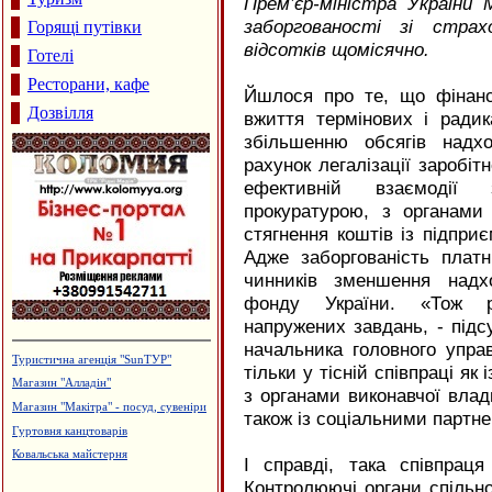
Прем’єр-міністра України
заборгованості зі стра
Горящі путівки
відсотків щомісячно.
Готелі
Ресторани, кафе
Йшлося про те, що фінанс
Дозвілля
вжиття термінових і ради
збільшенню обсягів надх
рахунок легалізації заробітн
ефективній взаємодії
прокуратурою, з органами
стягнення коштів із підпри
Адже заборгованість плат
чинників зменшення надх
фонду України. «Тож ре
напружених завдань, - підс
начальника головного упра
Садиба зеленого туризму "Магнолія"
тільки у тісній співпраці як
Магазин "ГрАвіс"
з органами виконавчої влад
Дзвони церковні
також із соціальними партн
Салон-магазин "Меблі"
Лікувально-діагностичний центр
І справді, така співпрац
"Медлайф"
Контролюючі органи спільн