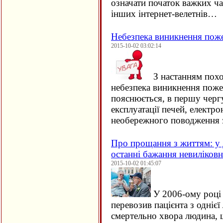
означати початок важких ча
інших інтернет-велетнів…
Небезпека виникнення пож
2015-10-02 03:02:14
З настанням похо
небезпека виникнення поже
пояснюється, в першу черг
експлуатації печей, електро
необережного поводження 
Про прощання з життям: у 
останні бажання невиліков
2015-10-02 01:45:07
У 2006-ому році 
перевозив пацієнта з однієї 
смертельно хвора людина, щ