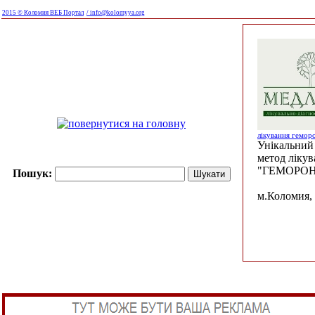
2015 © Коломия ВЕБ Портал
/ info@kolomyya.org
лікування гемор
Унікальний 
метод ліку
"ГЕМОРОН
Пошук:
м.Коломия, 