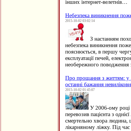
інших інтернет-велетнів…
Небезпека виникнення пож
2015-10-02 03:02:14
З настанням похо
небезпека виникнення поже
пояснюється, в першу черг
експлуатації печей, електро
необережного поводження 
Про прощання з життям: у 
останні бажання невиліков
2015-10-02 01:45:07
У 2006-ому році 
перевозив пацієнта з однієї 
смертельно хвора людина, щ
лікарняному ліжку. Під час