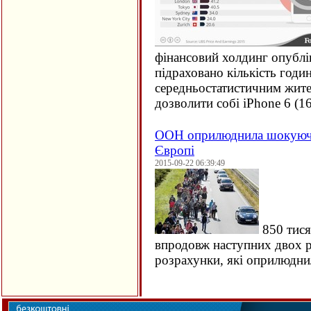
фінансовий холдинг опублі
підраховано кількість годи
середньостатистичним жите
дозволити собі iPhone 6 (
1
ООН оприлюднила шокуючи
Європі
2015-09-22 06:39:49
850 тися
впродовж наступних двох ро
розрахунки, які оприлюдн