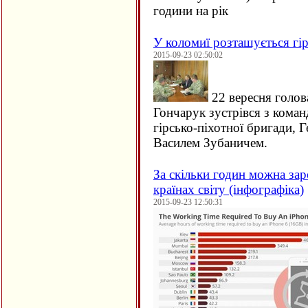
години на рік
У коломиї розташується гір
2015-09-23 02:50:02
22 вересня голов
Гончарук зустрівся з кома
гірсько-піхотної бригади, 
Василем Зубаничем.
За скільки годин можна зар
країнах світу (інфографіка)
2015-09-23 12:50:31