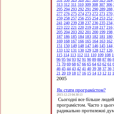
313
312
311
310
309
308
307
306
295
294
293
292
291
290
289
288
277
276
275
274
273
272
271
270
259
258
257
256
255
254
253
252
241
240
239
238
237
236
235
234
223
222
221
220
219
218
217
216
205
204
203
202
201
200
199
198
187
186
185
184
183
182
181
180
169
168
167
166
165
164
163
162
151
150
149
148
147
146
145
144
133
132
131
130
129
128
127
126
115
114
113
112
111
110
109
108
1
96
95
94
93
92
91
90
89
88
87
86
71
70
69
68
67
66
65
64
63
62
61
46
45
44
43
42
41
40
39
38
37
36
21
20
19
18
17
16
15
14
13
12
11
2005
Як стати програмістом?
2015-12-23 04:30:13
Сьогодні все більше людей 
програмістом. Часто з цьо
радикально протилежні дум