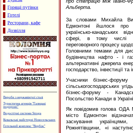
про співпрацю між Івано-Ф
Альберта.
Горящі путівки
Готелі
За словами Михайла Виш
Ресторани, кафе
Едмонтоні йшлося про к
Дозвілля
українсько-канадських від
сфері, в тому числі по
переговорного процесу щодо 
Головними темами для диску
будівництва нафто - і газ
альтернативні джерела енер
господарство, інвестиції та і
Учасники бізнес-форуму 
сільськогосподарських угідь
бізнес-форуму - Канадсь
Меража ювелірних магазинів "АГАТ"
Посольство Канади в Україні
Лікувально-діагностичний центр
"Медлайф"
Як повідомив голова ОДА 
Лікувально-діагностичний центр
місто Едмонтон відзнач
"Медлюкс"
заснування українцями
Кафе "Звенислава"
Рожнятівщини, «і наступн
Приватний пансіонат "Оазис"