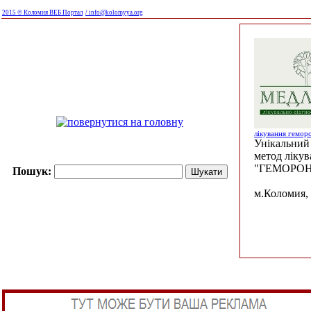
2015 © Коломия ВЕБ Портал
/ info@kolomyya.org
лікування гемор
Унікальний 
метод ліку
"ГЕМОРОН
Пошук:
м.Коломия, 