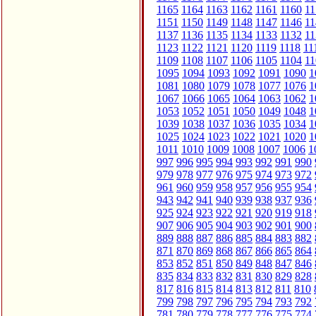
1165
1164
1163
1162
1161
1160
11
1151
1150
1149
1148
1147
1146
11
1137
1136
1135
1134
1133
1132
11
1123
1122
1121
1120
1119
1118
11
1109
1108
1107
1106
1105
1104
11
1095
1094
1093
1092
1091
1090
1
1081
1080
1079
1078
1077
1076
1
1067
1066
1065
1064
1063
1062
1
1053
1052
1051
1050
1049
1048
1
1039
1038
1037
1036
1035
1034
1
1025
1024
1023
1022
1021
1020
1
1011
1010
1009
1008
1007
1006
1
997
996
995
994
993
992
991
990
979
978
977
976
975
974
973
972
961
960
959
958
957
956
955
954
943
942
941
940
939
938
937
936
925
924
923
922
921
920
919
918
907
906
905
904
903
902
901
900
889
888
887
886
885
884
883
882
871
870
869
868
867
866
865
864
853
852
851
850
849
848
847
846
835
834
833
832
831
830
829
828
817
816
815
814
813
812
811
810
799
798
797
796
795
794
793
792
781
780
779
778
777
776
775
774