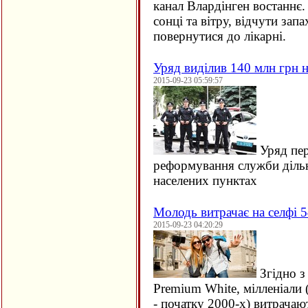
канал Влардінген востаннє.
сонці та вітру, відчути зап
повернутися до лікарні.
Уряд виділив 140 млн грн н
2015-09-23 05:59:57
Уряд пер
реформування служби дільн
населених пунктах
Молодь витрачає на селфі 5
2015-09-23 04:20:29
Згідно з
Premium White, мілленіали 
- початку 2000-х) витрачаю