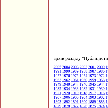
архів розділу "Публіцисти
2005
2004
2003
2002
2001
2000
1
1991
1990
1989
1988
1987
1986
1
1977
1976
1975
1974
1973
1972
1
1963
1962
1961
1960
1959
1958
1
1949
1948
1947
1946
1945
1944
1
1935
1934
1933
1932
1931
1930
1
1921
1920
1919
1918
1917
1916
1
1907
1906
1905
1904
1903
1902
1
1893
1892
1891
1890
1889
1888
1
1879
1878
1877
1876
1875
1874
1