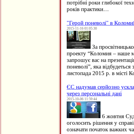
потрібні роки глибокої техн
років практики…
"Герой поневолі" в Коломи
2015-11-16 01:05:30
За просвітницько
проекту “Коломия – наше м
запрошує вас на презентац
поневолі”, яка відбудеться 
листопада 2015 р. в місті
ЄC надумав серйозно ускла
через персональні дані
2015-10-06 11:59:44
6 жовтня Су
оголосить рішення у справ
означати початок важких ча