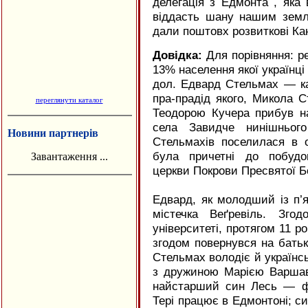
делегація з Едмонта , яка 
віддасть шану нашим земл
дали поштовх розвиткові Ка
Довідка:
Для порівняння: р
13% населення якої українці
дол. Едвард Стельмах — ка
пра-прадід якого, Микола 
переглянути каталог
Теодорою Кучера прибув на
села Завидче нинішнього
Новини партнерів
Стельмахів поселилася в о
була причетні до побудов
Завантаження ...
церкви Покрови Пресвятої Б
Едвард, як молодший із п’я
містечка Веґревіль. Зго
університеті, протягом 11 ро
згодом повернувся на батьк
Стельмах володіє й україн
з дружиною Марією Варшав
найстарший син Лесь — фі
Тері працює в Едмонтоні; с