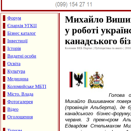
Михайло Вишив
Форум
Єпархія УГКЦ
у роботі україн
Бізнес каталог
канадського бі
Інвестиції
Історія
Коломия ВЕБ Портал | Публіцистика та аналіз | 2010
Видатні особи
Освіта
Культура
Медицина
Коломийське МБТІ
Місто. Влада
Голова о
Михайло Вишиванюк повер
Фотогалерея
(провінція Альберта), де 
Відео
канадського бізнес-фору
Оголошення
червня. З прем»єром Аль
Едвардом Стельмахом Мих
Туризм