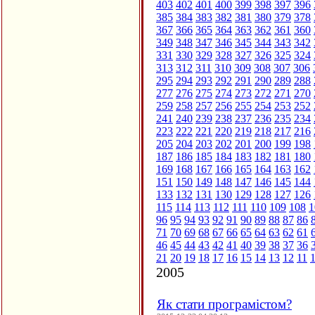
403
402
401
400
399
398
397
396
385
384
383
382
381
380
379
378
367
366
365
364
363
362
361
360
349
348
347
346
345
344
343
342
331
330
329
328
327
326
325
324
313
312
311
310
309
308
307
306
295
294
293
292
291
290
289
288
277
276
275
274
273
272
271
270
259
258
257
256
255
254
253
252
241
240
239
238
237
236
235
234
223
222
221
220
219
218
217
216
205
204
203
202
201
200
199
198
187
186
185
184
183
182
181
180
169
168
167
166
165
164
163
162
151
150
149
148
147
146
145
144
133
132
131
130
129
128
127
126
115
114
113
112
111
110
109
108
1
96
95
94
93
92
91
90
89
88
87
86
71
70
69
68
67
66
65
64
63
62
61
46
45
44
43
42
41
40
39
38
37
36
21
20
19
18
17
16
15
14
13
12
11
2005
Як стати програмістом?