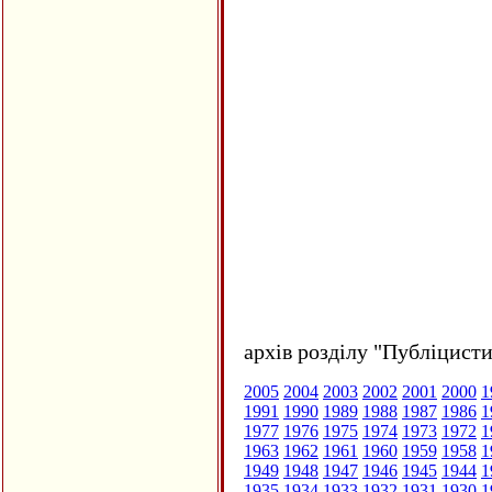
архів розділу "Публіцисти
2005
2004
2003
2002
2001
2000
1
1991
1990
1989
1988
1987
1986
1
1977
1976
1975
1974
1973
1972
1
1963
1962
1961
1960
1959
1958
1
1949
1948
1947
1946
1945
1944
1
1935
1934
1933
1932
1931
1930
1