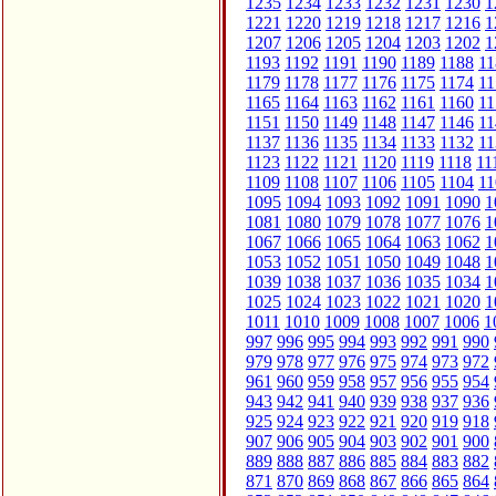
1235
1234
1233
1232
1231
1230
1
1221
1220
1219
1218
1217
1216
1
1207
1206
1205
1204
1203
1202
1
1193
1192
1191
1190
1189
1188
11
1179
1178
1177
1176
1175
1174
11
1165
1164
1163
1162
1161
1160
11
1151
1150
1149
1148
1147
1146
11
1137
1136
1135
1134
1133
1132
11
1123
1122
1121
1120
1119
1118
11
1109
1108
1107
1106
1105
1104
11
1095
1094
1093
1092
1091
1090
1
1081
1080
1079
1078
1077
1076
1
1067
1066
1065
1064
1063
1062
1
1053
1052
1051
1050
1049
1048
1
1039
1038
1037
1036
1035
1034
1
1025
1024
1023
1022
1021
1020
1
1011
1010
1009
1008
1007
1006
1
997
996
995
994
993
992
991
990
979
978
977
976
975
974
973
972
961
960
959
958
957
956
955
954
943
942
941
940
939
938
937
936
925
924
923
922
921
920
919
918
907
906
905
904
903
902
901
900
889
888
887
886
885
884
883
882
871
870
869
868
867
866
865
864