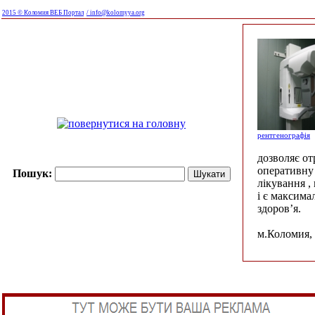
2015 © Коломия ВЕБ Портал
/ info@kolomyya.org
рентгенографія
дозволяє о
оперативну 
Пошук:
лікування ,
і є максима
здоров’я.
м.Коломия, 