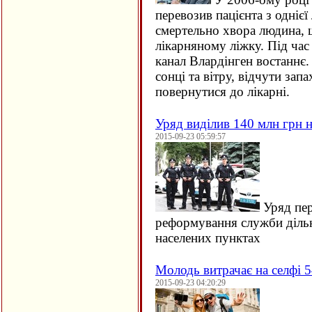
перевозив пацієнта з однієї 
смертельно хвора людина, щ
лікарняному ліжку. Під час
канал Влардінген востаннє.
сонці та вітру, відчути зап
повернутися до лікарні.
Уряд виділив 140 млн грн н
2015-09-23 05:59:57
Уряд пер
реформування служби дільн
населених пунктах
Молодь витрачає на селфі 5
2015-09-23 04:20:29