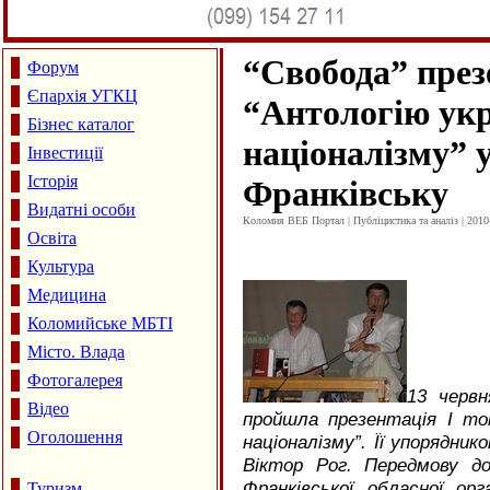
“
Свобода” през
Форум
Єпархія УГКЦ
“Антологію укр
Бізнес каталог
націоналізму” у
Інвестиції
Історія
Франківську
Видатні особи
Коломия ВЕБ Портал | Публіцистика та аналіз | 2010
Освіта
Культура
Медицина
Коломийське МБТІ
Місто. Влада
Фотогалерея
13 червн
Відео
пройшла презентація І том
Оголошення
націоналізму”. Її упорядник
Віктор Рог. Передмову до
Франківської обласної орг
Туризм