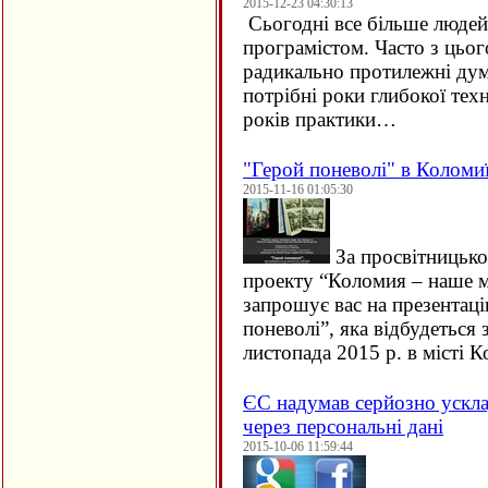
2015-12-23 04:30:13
Сьогодні все більше людей 
програмістом. Часто з цьо
радикально протилежні дум
потрібні роки глибокої техн
років практики…
"Герой поневолі" в Коломи
2015-11-16 01:05:30
За просвітницько
проекту “Коломия – наше м
запрошує вас на презентац
поневолі”, яка відбудеться 
листопада 2015 р. в місті
ЄC надумав серйозно ускла
через персональні дані
2015-10-06 11:59:44