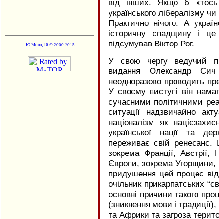
від інших. Якщо б хтось
українського лібералізму чи
Практично нічого. А украї
історичну спадщину і це
підсумував Віктор Рог.
Ю.Молодій © 2000-2015
У свою чергу ведучий пр
видання Олександр Сич
неодноразово проводить пре
У своєму виступі він намаг
сучасними політичними реал
ситуації надзвичайно акт
націоналізм як націєзахис
української нації та дер
переживає свій ренесанс. 
зокрема Франції, Австрії, 
Європи, зокрема Угорщини, 
придушення цей процес відб
очільник прикарпатських “св
основні причини такого проц
(зникнення мови і традиції),
та Африки та загроза територ