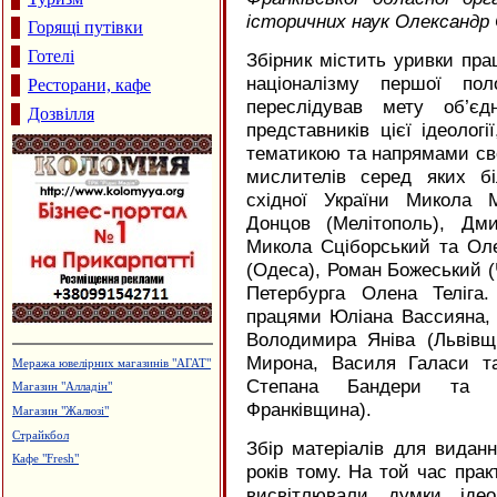
історичних наук Олександр 
Горящі путівки
Готелі
Збірник містить уривки прац
націоналізму першої пол
Ресторани, кафе
переслідував мету об’єд
Дозвілля
представників цієї ідеологі
тематикою та напрямами сво
мислителів серед яких б
східної України Микола 
Донцов (Мелітополь), Дми
Микола Сціборський та Ол
(Одеса), Роман Божеський (
Петербурга Олена Теліга.
працями Юліана Вассияна, 
Володимира Яніва (Львівщ
Мирона, Василя Галаси та
Сімейний пансіон "На Куті"
Степана Бандери та Ст
Лікувально-діагностичний центр
"Медлайф"
Франківщина).
Інтернет-кафе "OXY"
Збір матеріалів для виданн
Ковальські майстерні Новосельських
років тому. На той час прак
Меблева фабрика "ТТТ"
висвітлювали думки ідеол