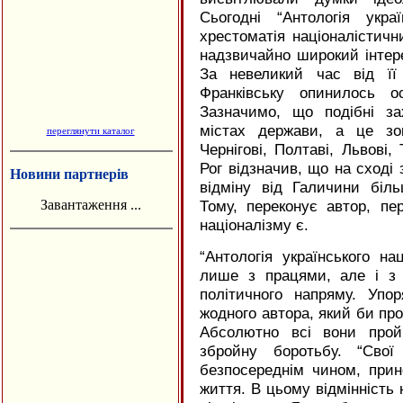
Сьогодні “Антологія укра
хрестоматія націоналістичн
надзвичайно широкий інтере
За невеликий час від її
Франківську опинилось о
Зазначимо, що подібні з
містах держави, а це зо
переглянути каталог
Чернігові, Полтаві, Львові, 
Рог відзначив, що на сході з
Новини партнерів
відміну від Галичини біль
Завантаження ...
Тому, переконує автор, пер
націоналізму є.
“
Антологія українського на
лише з працями, але і з 
політичного напряму. Упо
жодного автора, який би про
Абсолютно всі вони прой
збройну боротьбу. “Свої
безпосереднім чином, прин
життя. В цьому відмінність н