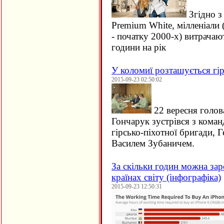
Згідно з
Premium White, мілленіали 
- початку 2000-х) витрачаю
години на рік
У коломиї розташується гір
2015-09-23 02:50:02
22 вересня голов
Гончарук зустрівся з кома
гірсько-піхотної бригади, 
Василем Зубаничем.
За скільки годин можна зар
країнах світу (інфографіка)
2015-09-23 12:50:31