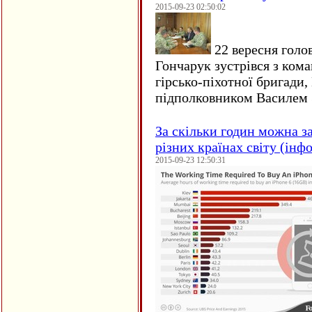
2015-09-23 02:50:02
22 вересня голо
Гончарук зустрівся з ком
гірсько-піхотної бригади,
підполковником Василем 
За скільки годин можна з
різних країнах світу (інф
2015-09-23 12:50:31