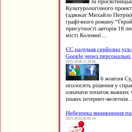
За просвітницько
Культурологічного проект
(адвокат Михайло Петрів)
графічного роману “Герой 
присутності авторів 18 ли
місті Коломиї…
ЄC надумав серйозно уск
Google через персональні 
2015-10-06 11:59:44
6 жовтня Су
оголосить рішення у спра
означати початок важких ч
інших інтернет-велетнів
Небезпека виникнення п
2015-10-02 03:02:14