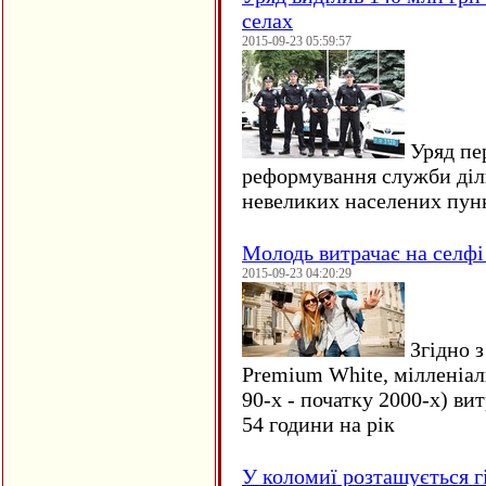
селах
2015-09-23 05:59:57
Уряд пер
реформування служби діл
невеликих населених пун
Молодь витрачає на селфі 
2015-09-23 04:20:29
Згідно з
Premium White, мілленіал
90-х - початку 2000-х) ви
54 години на рік
У коломиї розташується г