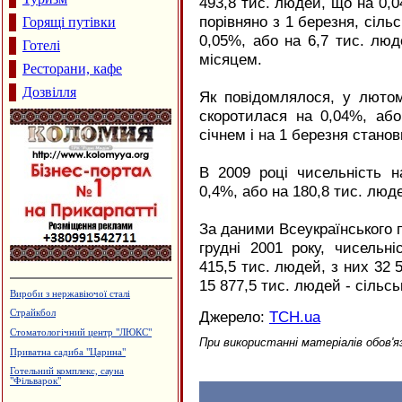
493,8 тис. людей, що на 0,
порівняно з 1 березня, сільс
Горящі путівки
0,05%, або на 6,7 тис. лю
Готелі
місяцем.
Ресторани, кафе
Дозвілля
Як повідомлялося, у лютом
скоротилася на 0,04%, або
січнем і на 1 березня стано
В 2009 році чисельність н
0,4%, або на 180,8 тис. люде
За даними Всеукраїнського 
грудні 2001 року, чисельн
415,5 тис. людей, з них 32 
15 877,5 тис. людей - сільсь
Гуртовня канцтоварів
Джерело:
ТСН.ua
Архітектурне проектування.
Р.Думанський
При використанні матеріалів обов'я
Сімейний пансіон "На Куті"
Водостічні системи Struga
Садиба зеленого туризму "Магнолія"