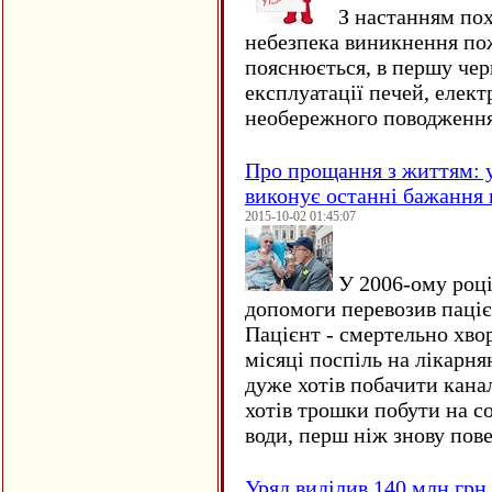
З настанням пох
небезпека виникнення по
пояснюється, в першу чер
експлуатації печей, елект
необережного поводження
Про прощання з життям: у
виконує останні бажання 
2015-10-02 01:45:07
У 2006-ому році 
допомоги перевозив пацієн
Пацієнт - смертельно хво
місяці поспіль на лікарня
дуже хотів побачити кана
хотів трошки побути на со
води, перш ніж знову пове
Уряд виділив 140 млн грн