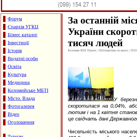
За останній мі
Форум
Єпархія УГКЦ
України скорот
Бізнес каталог
тисяч людей
Інвестиції
Історія
Коломия ВЕБ Портал | Публіцистика та аналіз | 2010
Видатні особи
Освіта
Культура
Медицина
Коломийське МБТІ
Місто. Влада
У березн
скоротилася на 0,04%, або
Фотогалерея
лютим і на 1 квітня станов
Відео
це свідчать дані Державно
Оголошення
Чисельність міського насел
Туризм