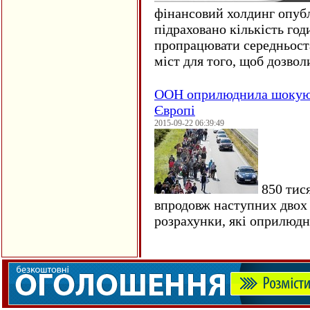
фінансовий холдинг опубл
підраховано кількість год
пропрацювати середньост
міст для того, щоб дозволи
ООН оприлюднила шокуюч
Європі
2015-09-22 06:39:49
850 тися
впродовж наступних двох 
розрахунки, які оприлюд