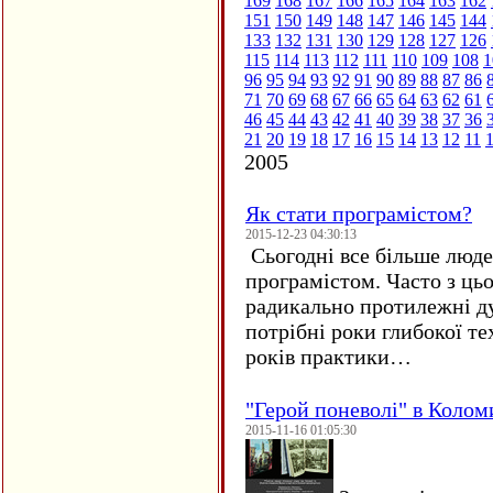
169
168
167
166
165
164
163
162
151
150
149
148
147
146
145
144
133
132
131
130
129
128
127
126
115
114
113
112
111
110
109
108
1
96
95
94
93
92
91
90
89
88
87
86
71
70
69
68
67
66
65
64
63
62
61
46
45
44
43
42
41
40
39
38
37
36
21
20
19
18
17
16
15
14
13
12
11
2005
Як стати програмістом?
2015-12-23 04:30:13
Сьогодні все більше люде
програмістом. Часто з ць
радикально протилежні ду
потрібні роки глибокої те
років практики…
"Герой поневолі" в Колом
2015-11-16 01:05:30