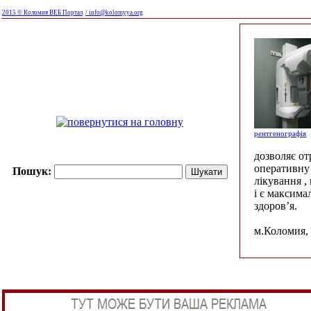
2015 © Коломия ВЕБ Портал
/ info@kolomyya.org
рентгенографія
дозволяє о
оперативну 
Пошук:
лікування ,
і є максима
здоров’я.
м.Коломия, 