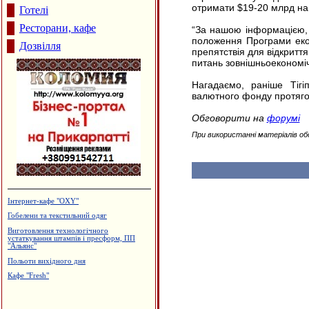
отримати $19-20 млрд на
Готелі
Ресторани, кафе
“За нашою інформацією,
положення Програми екон
Дозвілля
препятствія для відкриття 
питань зовнішньоекономічн
Нагадаємо, раніше Тігі
валютного фонду протягом
Обговорити на
форумі
При використанні матеріалів об
Інтернет-кафе "OXY"
Гобелени та текстильний одяг
Виготовлення технологічного
устаткування штампів і пресформ, ПП
"Альянс"
Польоти вихідного дня
Кафе "Fresh"