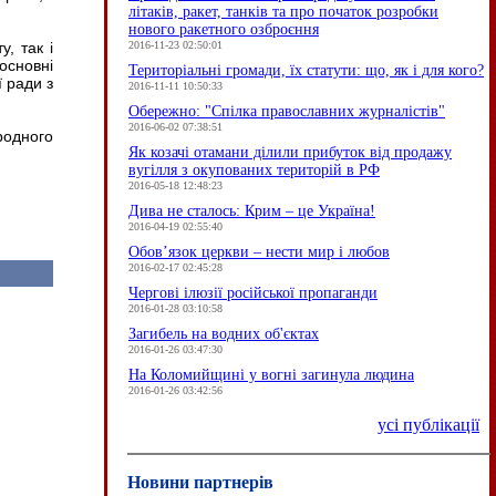
літаків, ракет, танків та про початок розробки
нового ракетного озброєння
2016-11-23 02:50:01
, так і
основні
Територіальні громади, їх статути: що, як і для кого?
ї ради з
2016-11-11 10:50:33
Обережно: "Спілка православних журналістів"
2016-06-02 07:38:51
родного
Як козачі отамани ділили прибуток від продажу
вугілля з окупованих територій в РФ
2016-05-18 12:48:23
Дива не сталось: Крим – це Україна!
2016-04-19 02:55:40
Обов’язок церкви – нести мир і любов
2016-02-17 02:45:28
Чергові ілюзії російської пропаганди
2016-01-28 03:10:58
Загибель на водних об'єктах
2016-01-26 03:47:30
На Коломийщині у вогні загинула людина
2016-01-26 03:42:56
усі публікації
Новини партнерів