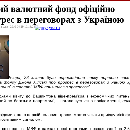
й валютний фонд офіційно
рес в переговорах з Україною
наліз | 2010-04-29 10:19:28
друкувати
Вчора, 28 квітня було оприлюднено заяву першого заст
а фонду Джона Ліпські про прогрес в переговорах з нашою к
ина” в статті “МВФ признался в прогрессе”.
дками візиту до Вашингтона віце-прем’єра з економічних питань
нутий по багатьом напрямам”, - наголошується в повідомленні,
пов
повідомив, що в першій половині травня можна чекати приїзду місії 
 позитивним сигналом.
и співпрацю з МВФ в рамках нової програми, розрахованої на 2,5 