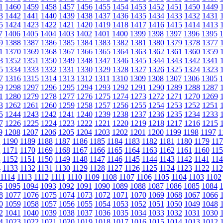
1
1460
1459
1458
1457
1456
1455
1454
1453
1452
1451
1450
1449
3
1442
1441
1440
1439
1438
1437
1436
1435
1434
1433
1432
1431
5
1424
1423
1422
1421
1420
1419
1418
1417
1416
1415
1414
1413
7
1406
1405
1404
1403
1402
1401
1400
1399
1398
1397
1396
1395
9
1388
1387
1386
1385
1384
1383
1382
1381
1380
1379
1378
1377
1
1370
1369
1368
1367
1366
1365
1364
1363
1362
1361
1360
1359
3
1352
1351
1350
1349
1348
1347
1346
1345
1344
1343
1342
1341
5
1334
1333
1332
1331
1330
1329
1328
1327
1326
1325
1324
1323
7
1316
1315
1314
1313
1312
1311
1310
1309
1308
1307
1306
1305
9
1298
1297
1296
1295
1294
1293
1292
1291
1290
1289
1288
1287
1
1280
1279
1278
1277
1276
1275
1274
1273
1272
1271
1270
1269
3
1262
1261
1260
1259
1258
1257
1256
1255
1254
1253
1252
1251
5
1244
1243
1242
1241
1240
1239
1238
1237
1236
1235
1234
1233
7
1226
1225
1224
1223
1222
1221
1220
1219
1218
1217
1216
1215
9
1208
1207
1206
1205
1204
1203
1202
1201
1200
1199
1198
1197
1
1
1190
1189
1188
1187
1186
1185
1184
1183
1182
1181
1180
1179
117
2
1171
1170
1169
1168
1167
1166
1165
1164
1163
1162
1161
1160
115
3
1152
1151
1150
1149
1148
1147
1146
1145
1144
1143
1142
1141
114
4
1133
1132
1131
1130
1129
1128
1127
1126
1125
1124
1123
1122
112
1114
1113
1112
1111
1110
1109
1108
1107
1106
1105
1104
1103
1102
6
1095
1094
1093
1092
1091
1090
1089
1088
1087
1086
1085
1084
8
1077
1076
1075
1074
1073
1072
1071
1070
1069
1068
1067
1066
0
1059
1058
1057
1056
1055
1054
1053
1052
1051
1050
1049
1048
2
1041
1040
1039
1038
1037
1036
1035
1034
1033
1032
1031
1030
4
1023
1022
1021
1020
1019
1018
1017
1016
1015
1014
1013
1012