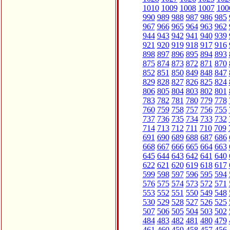
1010
1009
1008
1007
100
990
989
988
987
986
985
967
966
965
964
963
962
944
943
942
941
940
939
921
920
919
918
917
916
898
897
896
895
894
893
875
874
873
872
871
870
852
851
850
849
848
847
829
828
827
826
825
824
806
805
804
803
802
801
783
782
781
780
779
778
760
759
758
757
756
755
737
736
735
734
733
732
714
713
712
711
710
709
691
690
689
688
687
686
668
667
666
665
664
663
645
644
643
642
641
640
622
621
620
619
618
617
599
598
597
596
595
594
576
575
574
573
572
571
553
552
551
550
549
548
530
529
528
527
526
525
507
506
505
504
503
502
484
483
482
481
480
479
461
460
459
458
457
456