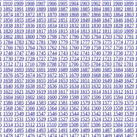
1
1910
1909
1908
1907
1906
1905
1904
1903
1902
1901
1900
1899
3
1892
1891
1890
1889
1888
1887
1886
1885
1884
1883
1882
1881
5
1874
1873
1872
1871
1870
1869
1868
1867
1866
1865
1864
1863
7
1856
1855
1854
1853
1852
1851
1850
1849
1848
1847
1846
1845
9
1838
1837
1836
1835
1834
1833
1832
1831
1830
1829
1828
1827
1
1820
1819
1818
1817
1816
1815
1814
1813
1812
1811
1810
1809
3
1802
1801
1800
1799
1798
1797
1796
1795
1794
1793
1792
1791
5
1784
1783
1782
1781
1780
1779
1778
1777
1776
1775
1774
1773
7
1766
1765
1764
1763
1762
1761
1760
1759
1758
1757
1756
1755
9
1748
1747
1746
1745
1744
1743
1742
1741
1740
1739
1738
1737
1
1730
1729
1728
1727
1726
1725
1724
1723
1722
1721
1720
1719
3
1712
1711
1710
1709
1708
1707
1706
1705
1704
1703
1702
1701
5
1694
1693
1692
1691
1690
1689
1688
1687
1686
1685
1684
1683
7
1676
1675
1674
1673
1672
1671
1670
1669
1668
1667
1666
1665
9
1658
1657
1656
1655
1654
1653
1652
1651
1650
1649
1648
1647
1
1640
1639
1638
1637
1636
1635
1634
1633
1632
1631
1630
1629
3
1622
1621
1620
1619
1618
1617
1616
1615
1614
1613
1612
1611
5
1604
1603
1602
1601
1600
1599
1598
1597
1596
1595
1594
1593
7
1586
1585
1584
1583
1582
1581
1580
1579
1578
1577
1576
1575
9
1568
1567
1566
1565
1564
1563
1562
1561
1560
1559
1558
1557
1
1550
1549
1548
1547
1546
1545
1544
1543
1542
1541
1540
1539
3
1532
1531
1530
1529
1528
1527
1526
1525
1524
1523
1522
1521
5
1514
1513
1512
1511
1510
1509
1508
1507
1506
1505
1504
1503
7
1496
1495
1494
1493
1492
1491
1490
1489
1488
1487
1486
1485
9
1478
1477
1476
1475
1474
1473
1472
1471
1470
1469
1468
1467