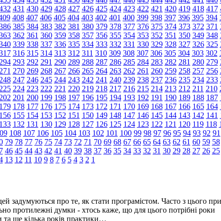
432
431
430
429
428
427
426
425
424
423
422
421
420
419
418
417
409
408
407
406
405
404
403
402
401
400
399
398
397
396
395
394
386
385
384
383
382
381
380
379
378
377
376
375
374
373
372
371
363
362
361
360
359
358
357
356
355
354
353
352
351
350
349
348
340
339
338
337
336
335
334
333
332
331
330
329
328
327
326
325
317
316
315
314
313
312
311
310
309
308
307
306
305
304
303
302
294
293
292
291
290
289
288
287
286
285
284
283
282
281
280
279
271
270
269
268
267
266
265
264
263
262
261
260
259
258
257
256
248
247
246
245
244
243
242
241
240
239
238
237
236
235
234
233
225
224
223
222
221
220
219
218
217
216
215
214
213
212
211
210
202
201
200
199
198
197
196
195
194
193
192
191
190
189
188
187
179
178
177
176
175
174
173
172
171
170
169
168
167
166
165
164
156
155
154
153
152
151
150
149
148
147
146
145
144
143
142
141
133
132
131
130
129
128
127
126
125
124
123
122
121
120
119
118
09
108
107
106
105
104
103
102
101
100
99
98
97
96
95
94
93
92
91
0
79
78
77
76
75
74
73
72
71
70
69
68
67
66
65
64
63
62
61
60
59
58
7
46
45
44
43
42
41
40
39
38
37
36
35
34
33
32
31
30
29
28
27
26
25
4
13
12
11
10
9
8
7
6
5
4
3
2
1
ей задумуються про те, як стати програмістом. Часто з цього пр
но протилежні думки - хтось каже, що для цього потрібні роки
ти та ще кілька років практики…