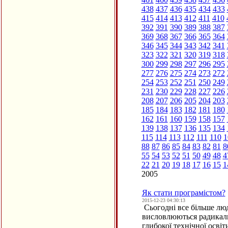
438
437
436
435
434
433
415
414
413
412
411
410
392
391
390
389
388
387
369
368
367
366
365
364
346
345
344
343
342
341
323
322
321
320
319
318
300
299
298
297
296
295
277
276
275
274
273
272
254
253
252
251
250
249
231
230
229
228
227
226
208
207
206
205
204
203
185
184
183
182
181
180
162
161
160
159
158
157
139
138
137
136
135
134
115
114
113
112
111
110
1
88
87
86
85
84
83
82
81
8
55
54
53
52
51
50
49
48
4
22
21
20
19
18
17
16
15
1
2005
Як стати програмістом?
2015-12-23 04:30:13
Сьогодні все більше люд
висловлюються радикаль
глибокої технічної осві