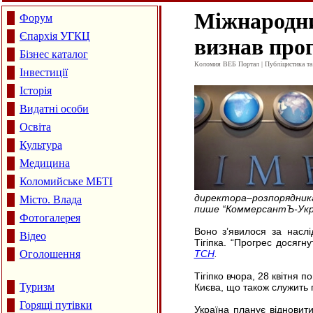
Міжнародни
Форум
Єпархія УГКЦ
визнав прог
Бізнес каталог
Коломия ВЕБ Портал | Публіцистика та а
Інвестиції
Історія
Видатні особи
Освіта
Культура
Медицина
Коломийське МБТІ
директора–розпорядник
Місто. Влада
пише “КоммерсантЪ-Укра
Фотогалерея
Воно з’явилося за наслі
Відео
Тігіпка. “Прогрес досяг
Оголошення
ТСН
.
Тігіпко вчора, 28 квітня 
Туризм
Києва, що також служить
Горящі путівки
Україна планує відновит