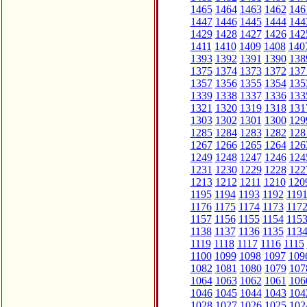
1465
1464
1463
1462
146
1447
1446
1445
1444
144
1429
1428
1427
1426
142
1411
1410
1409
1408
140
1393
1392
1391
1390
138
1375
1374
1373
1372
137
1357
1356
1355
1354
135
1339
1338
1337
1336
133
1321
1320
1319
1318
131
1303
1302
1301
1300
129
1285
1284
1283
1282
128
1267
1266
1265
1264
126
1249
1248
1247
1246
124
1231
1230
1229
1228
122
1213
1212
1211
1210
120
1195
1194
1193
1192
119
1176
1175
1174
1173
117
1157
1156
1155
1154
115
1138
1137
1136
1135
113
1119
1118
1117
1116
1115
1100
1099
1098
1097
109
1082
1081
1080
1079
107
1064
1063
1062
1061
106
1046
1045
1044
1043
104
1028
1027
1026
1025
102