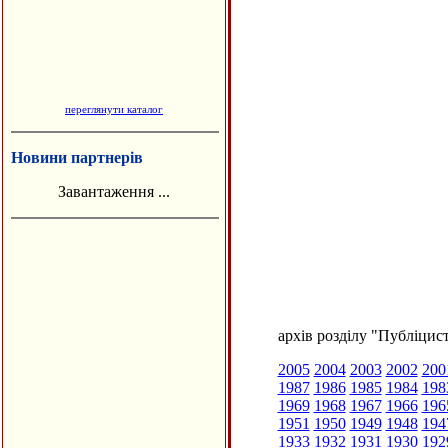
переглянути каталог
Новини партнерів
Завантаження ...
архів розділу "Публіцис
2005
2004
2003
2002
200
1987
1986
1985
1984
198
1969
1968
1967
1966
196
1951
1950
1949
1948
194
1933
1932
1931
1930
192