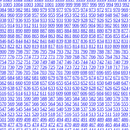
6
1005
1004
1003
1002
1001
1000
999
998
997
996
995
994
993
992
984
983
982
981
980
979
978
977
976
975
974
973
972
971
970
969
961
960
959
958
957
956
955
954
953
952
951
950
949
948
947
946
938
937
936
935
934
933
932
931
930
929
928
927
926
925
924
923
915
914
913
912
911
910
909
908
907
906
905
904
903
902
901
900
892
891
890
889
888
887
886
885
884
883
882
881
880
879
878
877
869
868
867
866
865
864
863
862
861
860
859
858
857
856
855
854
846
845
844
843
842
841
840
839
838
837
836
835
834
833
832
831
823
822
821
820
819
818
817
816
815
814
813
812
811
810
809
808
800
799
798
797
796
795
794
793
792
791
790
789
788
787
786
785
777
776
775
774
773
772
771
770
769
768
767
766
765
764
763
762
754
753
752
751
750
749
748
747
746
745
744
743
742
741
740
739
731
730
729
728
727
726
725
724
723
722
721
720
719
718
717
716
708
707
706
705
704
703
702
701
700
699
698
697
696
695
694
693
685
684
683
682
681
680
679
678
677
676
675
674
673
672
671
670
662
661
660
659
658
657
656
655
654
653
652
651
650
649
648
647
639
638
637
636
635
634
633
632
631
630
629
628
627
626
625
624
616
615
614
613
612
611
610
609
608
607
606
605
604
603
602
601
593
592
591
590
589
588
587
586
585
584
583
582
581
580
579
578
570
569
568
567
566
565
564
563
562
561
560
559
558
557
556
555
547
546
545
544
543
542
541
540
539
538
537
536
535
534
533
532
524
523
522
521
520
519
518
517
516
515
514
513
512
511
510
509
501
500
499
498
497
496
495
494
493
492
491
490
489
488
487
486
478
477
476
475
474
473
472
471
470
469
468
467
466
465
464
463
455
454
453
452
451
450
449
448
447
446
445
444
443
442
441
440