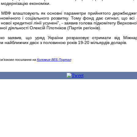
 модернізацію економіки.
 МВФ влаштовують як основні параметри прийнятого держбюджету
омічного і соціального розвитку. Тому фонд дає сигнал, що всі 
нової кредитної лінії усунені”, - заявив голова підкомітету Верховно
ої діяльності Олексій Плотніков (Партія регіонів).
пко заявив, що уряд України розраховує отримати від Міжна
 найближчих двох з половиною років 19-20 мільярдів доларів.
ов'язкове посилання на
Коломия ВЕБ Портал