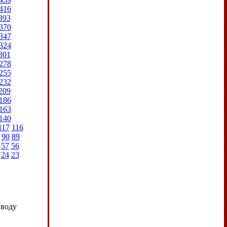
416
393
370
347
324
301
278
255
232
209
186
163
140
117
116
90
89
57
56
24
23
иводу