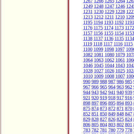
1267
1266
1265
1264
126
1249
1248
1247
1246
124
1231
1230
1229
1228
122
1213
1212
1211
1210
120
1195
1194
1193
1192
119
1176
1175
1174
1173
117
1157
1156
1155
1154
115
1138
1137
1136
1135
113
1119
1118
1117
1116
1115
1100
1099
1098
1097
109
1082
1081
1080
1079
107
1064
1063
1062
1061
106
1046
1045
1044
1043
104
1028
1027
1026
1025
102
1010
1009
1008
1007
100
990
989
988
987
986
985
967
966
965
964
963
962
944
943
942
941
940
939
921
920
919
918
917
916
898
897
896
895
894
893
875
874
873
872
871
870
852
851
850
849
848
847
829
828
827
826
825
824
806
805
804
803
802
801
783
782
781
780
779
778