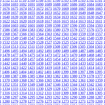
3
1712
1711
1710
1709
1708
1707
1706
1705
1704
1703
1702
1701
5
1694
1693
1692
1691
1690
1689
1688
1687
1686
1685
1684
1683
7
1676
1675
1674
1673
1672
1671
1670
1669
1668
1667
1666
1665
9
1658
1657
1656
1655
1654
1653
1652
1651
1650
1649
1648
1647
1
1640
1639
1638
1637
1636
1635
1634
1633
1632
1631
1630
1629
3
1622
1621
1620
1619
1618
1617
1616
1615
1614
1613
1612
1611
5
1604
1603
1602
1601
1600
1599
1598
1597
1596
1595
1594
1593
7
1586
1585
1584
1583
1582
1581
1580
1579
1578
1577
1576
1575
9
1568
1567
1566
1565
1564
1563
1562
1561
1560
1559
1558
1557
1
1550
1549
1548
1547
1546
1545
1544
1543
1542
1541
1540
1539
3
1532
1531
1530
1529
1528
1527
1526
1525
1524
1523
1522
1521
5
1514
1513
1512
1511
1510
1509
1508
1507
1506
1505
1504
1503
7
1496
1495
1494
1493
1492
1491
1490
1489
1488
1487
1486
1485
9
1478
1477
1476
1475
1474
1473
1472
1471
1470
1469
1468
1467
1
1460
1459
1458
1457
1456
1455
1454
1453
1452
1451
1450
1449
3
1442
1441
1440
1439
1438
1437
1436
1435
1434
1433
1432
1431
5
1424
1423
1422
1421
1420
1419
1418
1417
1416
1415
1414
1413
7
1406
1405
1404
1403
1402
1401
1400
1399
1398
1397
1396
1395
9
1388
1387
1386
1385
1384
1383
1382
1381
1380
1379
1378
1377
1
1370
1369
1368
1367
1366
1365
1364
1363
1362
1361
1360
1359
3
1352
1351
1350
1349
1348
1347
1346
1345
1344
1343
1342
1341
5
1334
1333
1332
1331
1330
1329
1328
1327
1326
1325
1324
1323
7
1316
1315
1314
1313
1312
1311
1310
1309
1308
1307
1306
1305
9
1298
1297
1296
1295
1294
1293
1292
1291
1290
1289
1288
1287
1
1280
1279
1278
1277
1276
1275
1274
1273
1272
1271
1270
1269