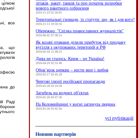
 цілком
літаків, ракет, танків та про початок розробки
юдської
нового ракетного озброєння
2016-11-23 02:50:01
Територіальні громади, їх статути: що, як і для кого?
ні, все
2016-11-11 10:50:33
Обережно: "Спілка православних журналістів"
2016-06-02 07:38:51
Як козачі отамани ділили прибуток від продажу
вугілля з окупованих територій в РФ
ла, що
2016-05-18 12:48:23
ктувати
рологів
Дива не сталось: Крим – це Україна!
2016-04-19 02:55:40
Обов’язок церкви – нести мир і любов
рофесію
2016-02-17 02:45:28
Чергові ілюзії російської пропаганди
2016-01-28 03:10:58
сена до
Загибель на водних об'єктах
2016-01-26 03:47:30
ій Раді
На Коломийщині у вогні загинула людина
аборони
2016-01-26 03:42:56
утнього
усі публікації
Новини партнерів