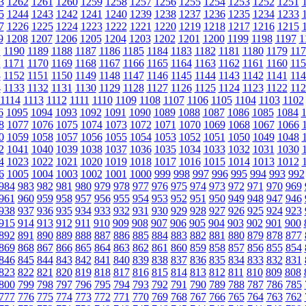
3
1262
1261
1260
1259
1258
1257
1256
1255
1254
1253
1252
1251
5
1244
1243
1242
1241
1240
1239
1238
1237
1236
1235
1234
1233
7
1226
1225
1224
1223
1222
1221
1220
1219
1218
1217
1216
1215
9
1208
1207
1206
1205
1204
1203
1202
1201
1200
1199
1198
1197
1
1
1190
1189
1188
1187
1186
1185
1184
1183
1182
1181
1180
1179
117
2
1171
1170
1169
1168
1167
1166
1165
1164
1163
1162
1161
1160
115
3
1152
1151
1150
1149
1148
1147
1146
1145
1144
1143
1142
1141
114
4
1133
1132
1131
1130
1129
1128
1127
1126
1125
1124
1123
1122
112
1114
1113
1112
1111
1110
1109
1108
1107
1106
1105
1104
1103
1102
6
1095
1094
1093
1092
1091
1090
1089
1088
1087
1086
1085
1084
8
1077
1076
1075
1074
1073
1072
1071
1070
1069
1068
1067
1066
0
1059
1058
1057
1056
1055
1054
1053
1052
1051
1050
1049
1048
2
1041
1040
1039
1038
1037
1036
1035
1034
1033
1032
1031
1030
4
1023
1022
1021
1020
1019
1018
1017
1016
1015
1014
1013
1012
6
1005
1004
1003
1002
1001
1000
999
998
997
996
995
994
993
992
984
983
982
981
980
979
978
977
976
975
974
973
972
971
970
969
961
960
959
958
957
956
955
954
953
952
951
950
949
948
947
946
938
937
936
935
934
933
932
931
930
929
928
927
926
925
924
923
915
914
913
912
911
910
909
908
907
906
905
904
903
902
901
900
892
891
890
889
888
887
886
885
884
883
882
881
880
879
878
877
869
868
867
866
865
864
863
862
861
860
859
858
857
856
855
854
846
845
844
843
842
841
840
839
838
837
836
835
834
833
832
831
823
822
821
820
819
818
817
816
815
814
813
812
811
810
809
808
800
799
798
797
796
795
794
793
792
791
790
789
788
787
786
785
777
776
775
774
773
772
771
770
769
768
767
766
765
764
763
762