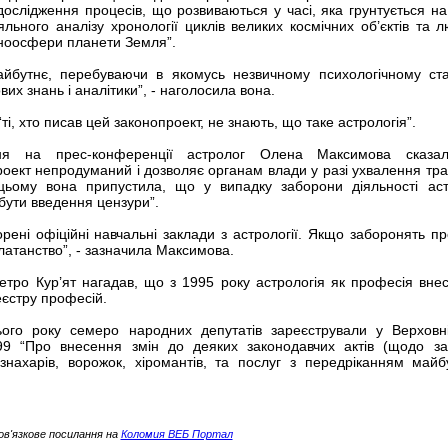
 дослідження процесів, що розвиваються у часі, яка грунтується на
льного аналізу хронології циклів великих космічних об’єктів та л
а ноосфери планети Земля”.
йбутнє, перебуваючи в якомусь незвичному психологічному ста
вих знань і аналітики”, - наголосила вона.
і, хто писав цей законопроект, не знають, що таке астрологія”.
ня на прес-конференції астролог Олена Максимова сказа
оект непродуманий і дозволяє органам влади у разі ухвалення тра
цьому вона припустила, що у випадку заборони діяльності аст
бути введення цензури”.
рені офіційні навчальні заклади з астрології. Якщо заборонять п
рлатанство”, - зазначила Максимова.
етро Кур’ят нагадав, що з 1995 року астрологія як професія вне
єстру професій.
ього року семеро народних депутатів зареєстрували у Верховн
9 “Про внесення змін до деяких законодавчих актів (щодо з
, знахарів, ворожок, хіромантів, та послуг з передріканням майб
ов'язкове посилання на
Коломия ВЕБ Портал