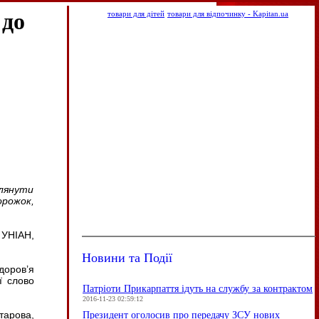
 до
товари для дітей
товари для відпочинку - Kapitan.ua
лянути
орожок,
 УНІАН,
Новини та Події
доров’я
ї слово
Патріоти Прикарпаття ідуть на службу за контрактом
2016-11-23 02:59:12
тарова,
Президент оголосив про передачу ЗСУ нових