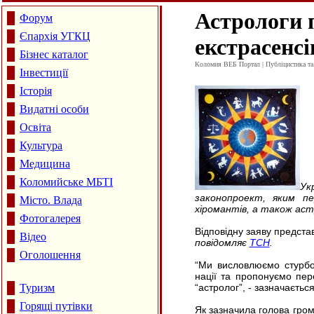
Астрологи 
Форум
Єпархія УГКЦ
екстрасенсі
Бізнес каталог
Коломия ВЕБ Портал | Публіцистика та а
Інвестиції
Історія
Видатні особи
Освіта
Культура
Медицина
Коломийське МБТІ
Ук
законопроект, яким пер
Місто. Влада
хіромантів, а також аст
Фотогалерея
Відповідну заяву предста
Відео
повідомляє
ТСН
.
Оголошення
“Ми висловлюємо стурбов
нації та пропонуємо пер
Туризм
“астролог”, - зазначається
Горящі путівки
Як зазначила голова гром