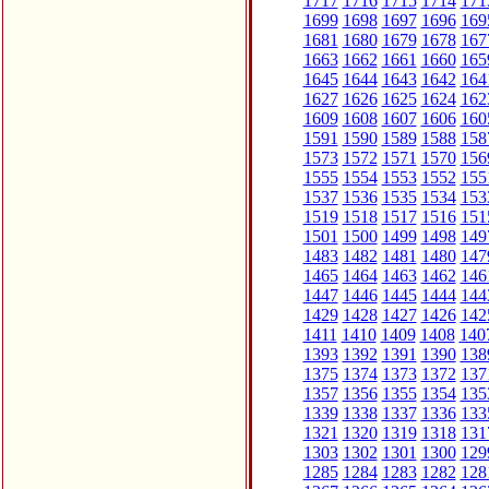
1717
1716
1715
1714
171
1699
1698
1697
1696
169
1681
1680
1679
1678
167
1663
1662
1661
1660
165
1645
1644
1643
1642
164
1627
1626
1625
1624
162
1609
1608
1607
1606
160
1591
1590
1589
1588
158
1573
1572
1571
1570
156
1555
1554
1553
1552
155
1537
1536
1535
1534
153
1519
1518
1517
1516
151
1501
1500
1499
1498
149
1483
1482
1481
1480
147
1465
1464
1463
1462
146
1447
1446
1445
1444
144
1429
1428
1427
1426
142
1411
1410
1409
1408
140
1393
1392
1391
1390
138
1375
1374
1373
1372
137
1357
1356
1355
1354
135
1339
1338
1337
1336
133
1321
1320
1319
1318
131
1303
1302
1301
1300
129
1285
1284
1283
1282
128