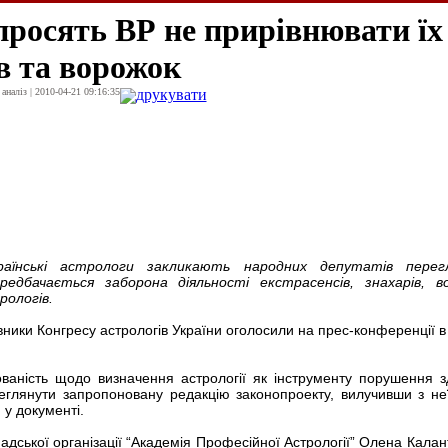
просять ВР не прирівнювати їх
в та ворожок
наліз | 2010-04-21 09:16:35
друкувати
раїнські астрологи закликають народних депутатів перег
едбачається заборона діяльності екстрасенсів, знахарів, в
рологів.
вники Конгресу астрологів України оголосили на прес-конференції в
аність щодо визначення астрології як інструменту порушення з
еглянути запропоновану редакцію законопроекту, вилучивши з не
 у документі.
адської організації “Академія Професійної Астрології” Олена Калан