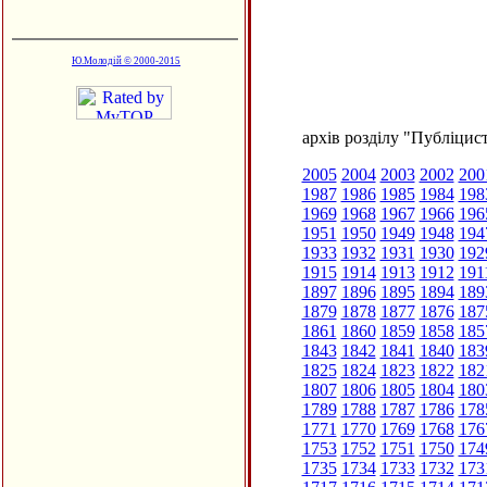
Ю.Молодій © 2000-2015
архів розділу "Публіцис
2005
2004
2003
2002
200
1987
1986
1985
1984
198
1969
1968
1967
1966
196
1951
1950
1949
1948
194
1933
1932
1931
1930
192
1915
1914
1913
1912
191
1897
1896
1895
1894
189
1879
1878
1877
1876
187
1861
1860
1859
1858
185
1843
1842
1841
1840
183
1825
1824
1823
1822
182
1807
1806
1805
1804
180
1789
1788
1787
1786
178
1771
1770
1769
1768
176
1753
1752
1751
1750
174
1735
1734
1733
1732
173