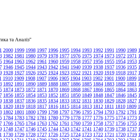
тика та Аналіз"
1
2000
1999
1998
1997
1996
1995
1994
1993
1992
1991
1990
1989
3
1982
1981
1980
1979
1978
1977
1976
1975
1974
1973
1972
1971
5
1964
1963
1962
1961
1960
1959
1958
1957
1956
1955
1954
1953
7
1946
1945
1944
1943
1942
1941
1940
1939
1938
1937
1936
1935
9
1928
1927
1926
1925
1924
1923
1922
1921
1920
1919
1918
1917
1
1910
1909
1908
1907
1906
1905
1904
1903
1902
1901
1900
1899
3
1892
1891
1890
1889
1888
1887
1886
1885
1884
1883
1882
1881
5
1874
1873
1872
1871
1870
1869
1868
1867
1866
1865
1864
1863
7
1856
1855
1854
1853
1852
1851
1850
1849
1848
1847
1846
1845
9
1838
1837
1836
1835
1834
1833
1832
1831
1830
1829
1828
1827
1
1820
1819
1818
1817
1816
1815
1814
1813
1812
1811
1810
1809
3
1802
1801
1800
1799
1798
1797
1796
1795
1794
1793
1792
1791
5
1784
1783
1782
1781
1780
1779
1778
1777
1776
1775
1774
1773
7
1766
1765
1764
1763
1762
1761
1760
1759
1758
1757
1756
1755
9
1748
1747
1746
1745
1744
1743
1742
1741
1740
1739
1738
1737
1
1730
1729
1728
1727
1726
1725
1724
1723
1722
1721
1720
1719