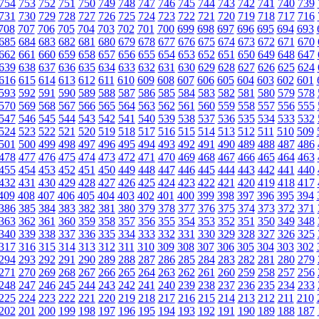
754
753
752
751
750
749
748
747
746
745
744
743
742
741
740
739
731
730
729
728
727
726
725
724
723
722
721
720
719
718
717
716
708
707
706
705
704
703
702
701
700
699
698
697
696
695
694
693
685
684
683
682
681
680
679
678
677
676
675
674
673
672
671
670
662
661
660
659
658
657
656
655
654
653
652
651
650
649
648
647
639
638
637
636
635
634
633
632
631
630
629
628
627
626
625
624
616
615
614
613
612
611
610
609
608
607
606
605
604
603
602
601
593
592
591
590
589
588
587
586
585
584
583
582
581
580
579
578
570
569
568
567
566
565
564
563
562
561
560
559
558
557
556
555
547
546
545
544
543
542
541
540
539
538
537
536
535
534
533
532
524
523
522
521
520
519
518
517
516
515
514
513
512
511
510
509
501
500
499
498
497
496
495
494
493
492
491
490
489
488
487
486
478
477
476
475
474
473
472
471
470
469
468
467
466
465
464
463
455
454
453
452
451
450
449
448
447
446
445
444
443
442
441
440
432
431
430
429
428
427
426
425
424
423
422
421
420
419
418
417
409
408
407
406
405
404
403
402
401
400
399
398
397
396
395
394
386
385
384
383
382
381
380
379
378
377
376
375
374
373
372
371
363
362
361
360
359
358
357
356
355
354
353
352
351
350
349
348
340
339
338
337
336
335
334
333
332
331
330
329
328
327
326
325
317
316
315
314
313
312
311
310
309
308
307
306
305
304
303
302
294
293
292
291
290
289
288
287
286
285
284
283
282
281
280
279
271
270
269
268
267
266
265
264
263
262
261
260
259
258
257
256
248
247
246
245
244
243
242
241
240
239
238
237
236
235
234
233
225
224
223
222
221
220
219
218
217
216
215
214
213
212
211
210
202
201
200
199
198
197
196
195
194
193
192
191
190
189
188
187