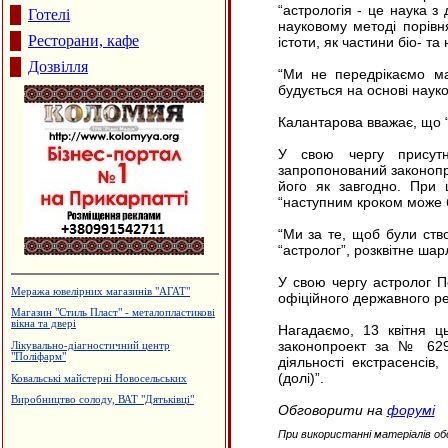
“астрологія - це наука з
Готелі
науковому методі порівня
Ресторани, кафе
істоти, як частини біо- т
Дозвілля
“Ми не передрікаємо ма
будується на основі науко
Калантарова вважає, що “т
У свою чергу присут
запропонований законопр
його як завгодно. При 
“наступним кроком може 
“Ми за те, щоб були ство
“астролог”, розквітне ша
У свою чергу астролог П
Меража ювелірних магазинів "АГАТ"
офіційного державного ре
Магазин "Стиль Пласт" - металопластикові
вікна та двері
Нагадаємо, 13 квітня ц
законопроект за № 629
Лікувально-діагностичний центр
"Поліфарм"
діяльності екстрасенсів
(долі)”.
Ковальські майстерні Новосельських
Виробництво солоду, ВАТ "Дятьківці"
Обговорити на
форумі
При використанні матеріалів об