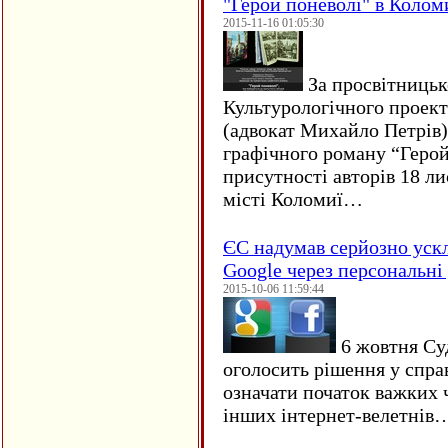
"Герой поневолі" в Колом
2015-11-16 01:05:30
За просвітницько
Культурологічного проект
(адвокат Михайло Петрів)
графічного роману “Герой 
присутності авторів 18 ли
місті Коломиї…
ЄC надумав серйозно уск
Google через персональні 
2015-10-06 11:59:44
6 жовтня Су
оголосить рішення у спра
означати початок важких ч
інших інтернет-велетнів