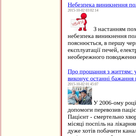
Небезпека виникнення п
2015-10-02 03:02:14
З настанням пох
небезпека виникнення по
пояснюється, в першу чер
експлуатації печей, елект
необережного поводження
Про прощання з життям: у
виконує останні бажання 
2015-10-02 01:45:07
У 2006-ому році 
допомоги перевозив пацієн
Пацієнт - смертельно хво
місяці поспіль на лікарня
дуже хотів побачити кана