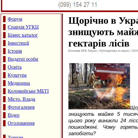
Щорічно в Укра
Форум
Єпархія УГКЦ
знищують майж
Бізнес каталог
гектарів лісів
Інвестиції
Історія
Коломия ВЕБ Портал | Публіцистика та аналіз | 2010
Видатні особи
Освіта
Культура
Медицина
Коломийське МБТІ
Місто. Влада
Фотогалерея
Що
знищують майже 5 тисяч 
Відео
цього року виникли 24 лісо
Оголошення
пошкоджені. Чому горять
запобігти?
Туризм