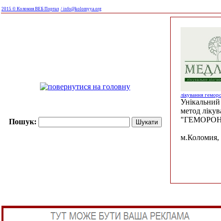
2015 © Коломия ВЕБ Портал
/ info@kolomyya.org
лікування гемор
Унікальний 
метод ліку
"ГЕМОРОН
Пошук:
м.Коломия, 