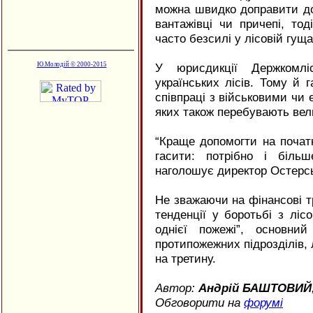
можна швидко доправити до
вантажівці чи причепі, то
часто безсилі у лісовій гуща
Ю.Молодій © 2000-2015
У юрисдикції Держкомлі
українських лісів. Тому й 
співпраці з військовими чи 
яких також перебувають велик
“Краще допомогти на початко
гасити: потрібно і біль
наголошує директор Остерсь
Не зважаючи на фінансові т
тенденції у боротьбі з лі
однієї пожежі”, основний
протипожежних підрозділів, 
на третину.
Автор:
Андрій БАШТОВИЙ
Обговорити на
форумі