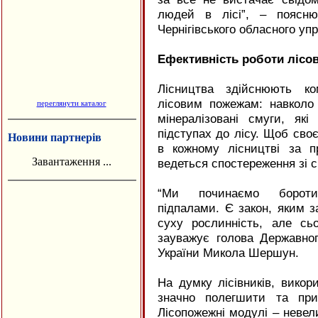
людей в лісі”, – поясню
Чернігівського обласного уп
Ефективність роботи лісо
Лісництва здійснюють ко
лісовим пожежам: навколо
переглянути каталог
мінералізовані смуги, я
підступах до лісу. Щоб сво
Новини партнерів
в кожному лісництві за п
Завантаження ...
ведеться спостереження зі 
“Ми починаємо боротис
підпалами. Є закон, яким 
суху рослинність, але сьо
зауважує голова Державног
України Микола Шершун.
На думку лісівників, викор
значно полегшити та при
Лісопожежні модулі – невел