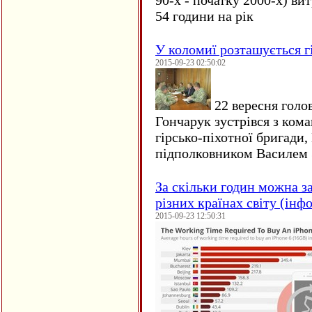
90-х - початку 2000-х) ви
54 години на рік
У коломиї розташується г
2015-09-23 02:50:02
22 вересня голо
Гончарук зустрівся з ком
гірсько-піхотної бригади,
підполковником Василем 
За скільки годин можна з
різних країнах світу (інф
2015-09-23 12:50:31