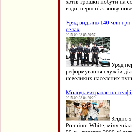
хотів трошки побути на со
води, перш ніж знову пове
Уряд виділив 140 млн грн
селах
2015-09-23 05:59:57
Уряд пер
реформування служби діл
невеликих населених пун
Молодь витрачає на селфі 
2015-09-23 04:20:29
Згідно з
Premium White, мілленіал