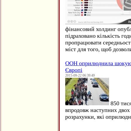
фінансовий холдинг опубл
підраховано кількість год
пропрацювати середньост
міст для того, щоб дозволи
ООН оприлюднила шокуюч
Європі
2015-09-22 06:39:49
850 тися
впродовж наступних двох 
розрахунки, які оприлюд