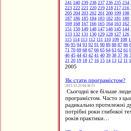
241
240
239
238
237
236
235
234
223
222
221
220
219
218
217
216
205
204
203
202
201
200
199
198
187
186
185
184
183
182
181
180
169
168
167
166
165
164
163
162
151
150
149
148
147
146
145
144
133
132
131
130
129
128
127
126
115
114
113
112
111
110
109
108
1
96
95
94
93
92
91
90
89
88
87
86
71
70
69
68
67
66
65
64
63
62
61
46
45
44
43
42
41
40
39
38
37
36
21
20
19
18
17
16
15
14
13
12
11
2005
Як стати програмістом?
2015-12-23 04:30:13
Сьогодні все більше люде
програмістом. Часто з ць
радикально протилежні ду
потрібні роки глибокої те
років практики…