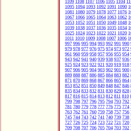
1109
1108
1107
1106
1105
1104
11
1095
1094
1093
1092
1091
1090
1
1081
1080
1079
1078
1077
1076
1
1067
1066
1065
1064
1063
1062
1
1053
1052
1051
1050
1049
1048
1
1039
1038
1037
1036
1035
1034
1
1025
1024
1023
1022
1021
1020
1
1011
1010
1009
1008
1007
1006
1
997
996
995
994
993
992
991
990
979
978
977
976
975
974
973
972
961
960
959
958
957
956
955
954
943
942
941
940
939
938
937
936
925
924
923
922
921
920
919
918
907
906
905
904
903
902
901
900
889
888
887
886
885
884
883
882
871
870
869
868
867
866
865
864
853
852
851
850
849
848
847
846
835
834
833
832
831
830
829
828
817
816
815
814
813
812
811
810
799
798
797
796
795
794
793
792
781
780
779
778
777
776
775
774
763
762
761
760
759
758
757
756
745
744
743
742
741
740
739
738
727
726
725
724
723
722
721
720
709
708
707
706
705
704
703
702