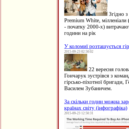
Згідно з
Premium White, мілленіали 
- початку 2000-х) витрачаю
години на рік
У коломиї розташується гір
2015-09-23 02:50:02
22 вересня голов
Гончарук зустрівся з кома
гірсько-піхотної бригади, 
Василем Зубаничем.
За скільки годин можна зар
країнах світу (інфографіка)
2015-09-23 12:50:31