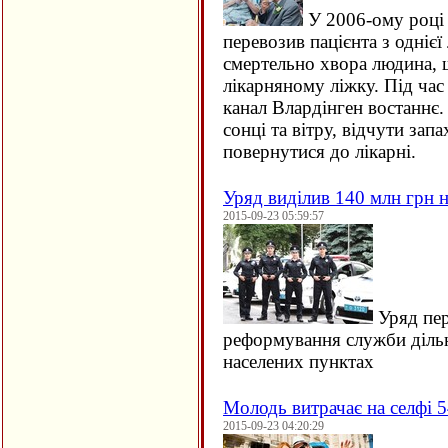
У 2006-ому році 
перевозив пацієнта з однієї 
смертельно хвора людина, щ
лікарняному ліжку. Під час
канал Влардінген востаннє.
сонці та вітру, відчути зап
повернутися до лікарні.
Уряд виділив 140 млн грн н
2015-09-23 05:59:57
Уряд пер
реформування служби дільн
населених пунктах
Молодь витрачає на селфі 5
2015-09-23 04:20:29