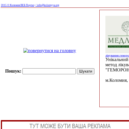
2015 © Коломия ВЕБ Портал
/ info@kolomyya.org
лікування гемор
Унікальний 
метод ліку
"ГЕМОРОН
Пошук:
м.Коломия, 