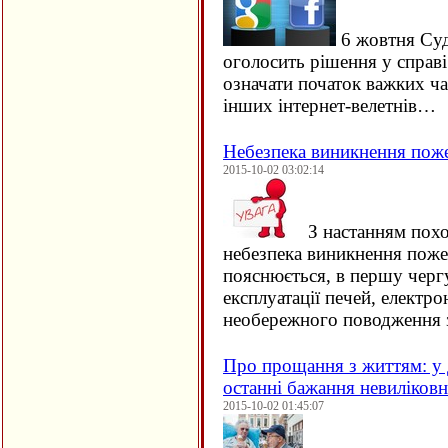
6 жовтня Су
оголосить рішення у справ
означати початок важких ча
інших інтернет-велетнів…
Небезпека виникнення пож
2015-10-02 03:02:14
З настанням похо
небезпека виникнення поже
пояснюється, в першу черг
експлуатації печей, електро
необережного поводження 
Про прощання з життям: у 
останні бажання невиліков
2015-10-02 01:45:07