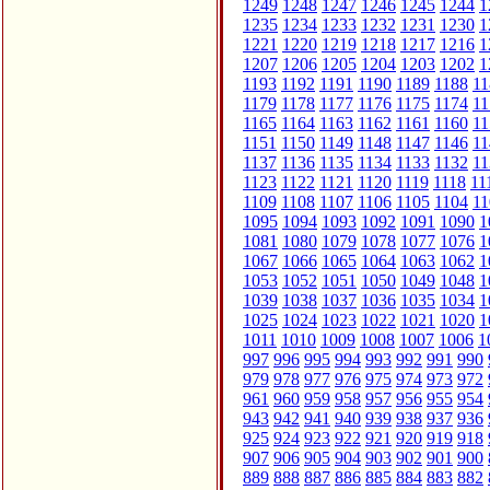
1249
1248
1247
1246
1245
1244
1
1235
1234
1233
1232
1231
1230
1
1221
1220
1219
1218
1217
1216
1
1207
1206
1205
1204
1203
1202
1
1193
1192
1191
1190
1189
1188
11
1179
1178
1177
1176
1175
1174
11
1165
1164
1163
1162
1161
1160
11
1151
1150
1149
1148
1147
1146
11
1137
1136
1135
1134
1133
1132
11
1123
1122
1121
1120
1119
1118
11
1109
1108
1107
1106
1105
1104
11
1095
1094
1093
1092
1091
1090
1
1081
1080
1079
1078
1077
1076
1
1067
1066
1065
1064
1063
1062
1
1053
1052
1051
1050
1049
1048
1
1039
1038
1037
1036
1035
1034
1
1025
1024
1023
1022
1021
1020
1
1011
1010
1009
1008
1007
1006
1
997
996
995
994
993
992
991
990
979
978
977
976
975
974
973
972
961
960
959
958
957
956
955
954
943
942
941
940
939
938
937
936
925
924
923
922
921
920
919
918
907
906
905
904
903
902
901
900
889
888
887
886
885
884
883
882