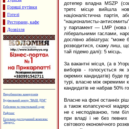
дотепер владна
MSZP
(соц
Горящі путівки
третє місце вийшла но
Готелі
націоналістична партія, а
“националисты-антисемиты”)
Ресторани, кафе
у парламент —
LMP
(нова 
Дозвілля
ліберальними гаслами, наро
дослівно абвіатура: “може б
розводитися, скажу лиш, що
тай підемо далі): 5 місць.
За вакантні місця, (а в Уго
виборів - голосується як 
окремих кандидатів) буде п
турі, власне між окремими 
кандидатів не набрав 50% го
Агентство нерухомості "А.Мрія"
Власне на фоні останніх ріше
Магазин-склад "Теплий дім",
утеплення фасадів
а також колапсуючої мадяр
Садиба зеленого туризму "Княжий
не є несподіваною, тим бі
Град"
при владі і не без певних
Магазин "Макітра" - посуд, сувеніри
світового економічного розкв
"Вігор" - металопластикові вікна та
дверей