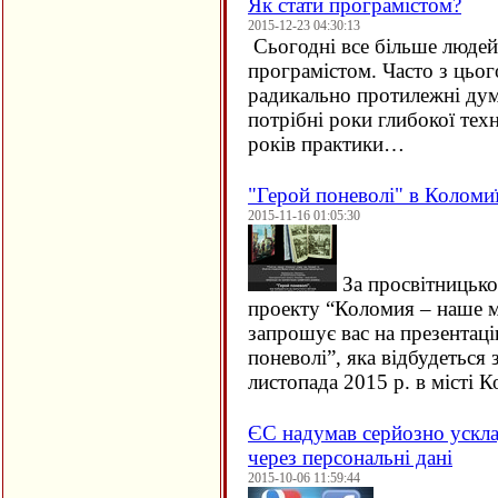
Як стати програмістом?
2015-12-23 04:30:13
Сьогодні все більше людей 
програмістом. Часто з цьо
радикально протилежні дум
потрібні роки глибокої техн
років практики…
"Герой поневолі" в Коломи
2015-11-16 01:05:30
За просвітницько
проекту “Коломия – наше м
запрошує вас на презентац
поневолі”, яка відбудеться 
листопада 2015 р. в місті
ЄC надумав серйозно ускла
через персональні дані
2015-10-06 11:59:44