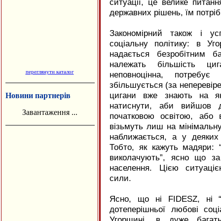
ситуації, це велике питан
державних рішень, їм потріб
Закономірний також і усп
соціальну політику: в Уг
надається безробітним б
належать більшість ци
переглянути каталог
неповноцінна, потребує
збільшується (за неперевір
цигани вже знають на як
Новини партнерів
натиснути, аби вийшов 
Завантаження ...
початковою освітою, або 
візьмуть лиш на мінімальну
наближається, а у деяких
Тобто, як кажуть мадяри:
виколачують”, ясно що за
населення. Цією ситуаціє
сили.
Ясно, що ні
FIDESZ
, ні 
дотеперішньої любові соці
Угорщині, в дуже багать