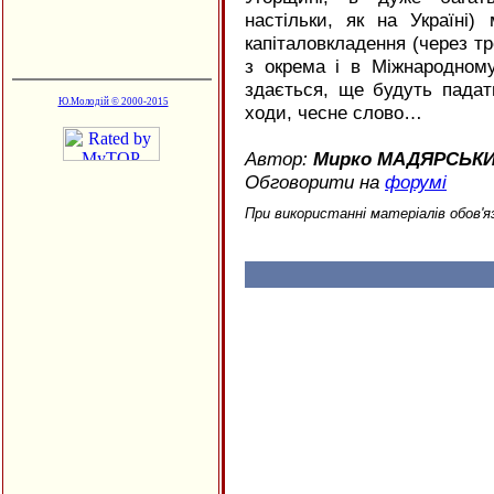
настільки, як на Україні)
капіталовкладення (через тре
з окрема і в Міжнародном
здається, ще будуть падат
Ю.Молодій © 2000-2015
ходи, чесне слово…
Автор:
Мирко МАДЯРСЬК
Обговорити на
форумі
При використанні матеріалів обов'я