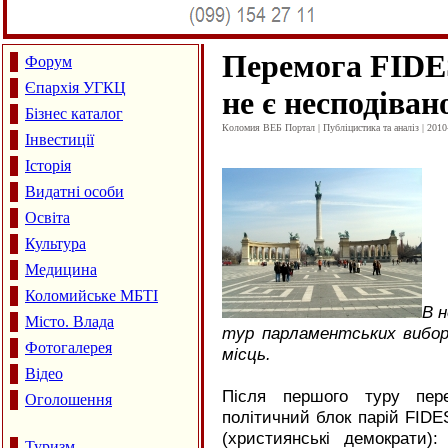
Перемога
FIDE
Форум
Єпархія УГКЦ
не є несподіва
Бізнес каталог
Коломия ВЕБ Портал | Публіцистика та аналіз | 2010
Інвестиції
Історія
Видатні особи
Освіта
Культура
Медицина
Коломийське МБТІ
В н
Місто. Влада
тур парламентських вибор
Фотогалерея
місць.
Відео
Після першого туру пере
Оголошення
політичний блок парій
FIDE
(християнські демократи)
Туризм