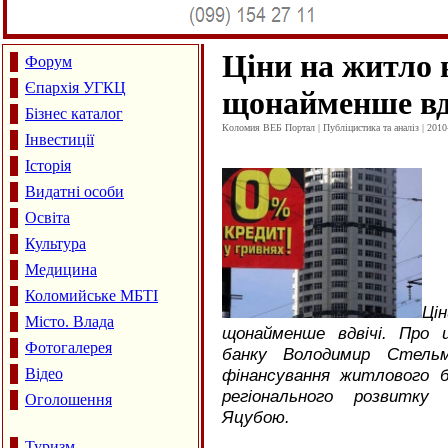
Ціни на житло 
Форум
Єпархія УГКЦ
щонайменше вд
Бізнес каталог
Коломия ВЕБ Портал | Публіцистика та аналіз | 2010
Інвестиції
Історія
Видатні особи
Освіта
Культура
Медицина
Коломийське МБТІ
Ці
Місто. Влада
щонайменше вдвічі. Про 
Фотогалерея
банку Володимир Стель
Відео
фінансування житлового б
регіонального розвитку
Оголошення
Яцубою.
Туризм