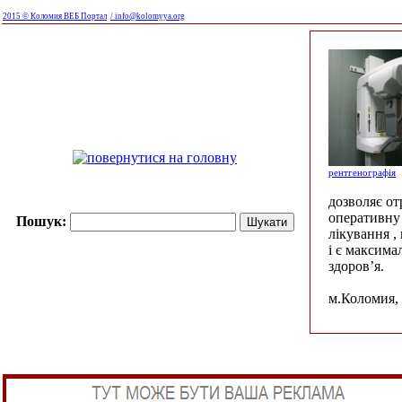
2015 © Коломия ВЕБ Портал
/ info@kolomyya.org
рентгенографія
дозволяє о
оперативну 
Пошук:
лікування ,
і є максима
здоров’я.
м.Коломия, 