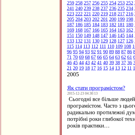
259
258
257
256
255
254
253
252
241
240
239
238
237
236
235
234
223
222
221
220
219
218
217
216
205
204
203
202
201
200
199
198
187
186
185
184
183
182
181
180
169
168
167
166
165
164
163
162
151
150
149
148
147
146
145
144
133
132
131
130
129
128
127
126
115
114
113
112
111
110
109
108
1
96
95
94
93
92
91
90
89
88
87
86
71
70
69
68
67
66
65
64
63
62
61
46
45
44
43
42
41
40
39
38
37
36
21
20
19
18
17
16
15
14
13
12
11
2005
Як стати програмістом?
2015-12-23 04:30:13
Сьогодні все більше людей 
програмістом. Часто з цьо
радикально протилежні дум
потрібні роки глибокої техн
років практики…