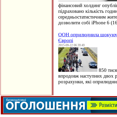
фінансовий холдинг опублі
підраховано кількість годи
середньостатистичним жите
дозволити собі iPhone 6 (
1
ООН оприлюднила шокуючи
Європі
2015-09-22 06:39:49
850 тися
впродовж наступних двох ро
розрахунки, які оприлюдн