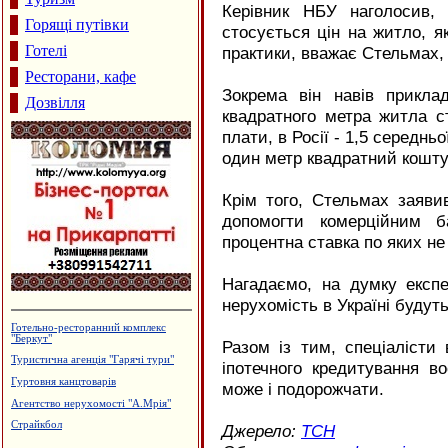
Керівник НБУ наголосив,
Горящі путівки
стосується цін на житло, я
Готелі
практики, вважає Стельмах,
Ресторани, кафе
Зокрема він навів прикла
Дозвілля
квадратного метра житла ст
плати, в Росії - 1,5 середньо
один метр квадратний коштує
Крім того, Стельмах заяви
допомогти комерційним б
процентна ставка по яких н
Нагадаємо, на думку експе
нерухомість в Україні будут
Виробництво бетонних виробів
Разом із тим, спеціалісти
Дзвони церковні
іпотечного кредитування в
Стоматологічний центр "ЛЮКС"
може і подорожчати.
Меблева фабрика "ТТТ"
Кафе "Fresh"
Джерело:
ТСН