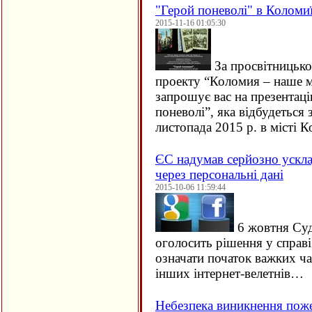
"Герой поневолі" в Коломи
2015-11-16 01:05:30
За просвітницько
проекту “Коломия – наше м
запрошує вас на презентац
поневолі”, яка відбудеться 
листопада 2015 р. в місті
ЄC надумав серйозно ускла
через персональні дані
2015-10-06 11:59:44
6 жовтня Су
оголосить рішення у справ
означати початок важких ча
інших інтернет-велетнів…
Небезпека виникнення пож