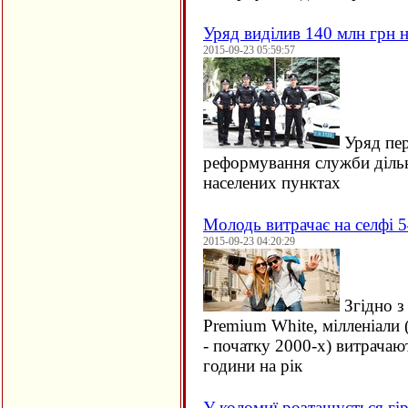
Уряд виділив 140 млн грн н
2015-09-23 05:59:57
Уряд пер
реформування служби дільн
населених пунктах
Молодь витрачає на селфі 5
2015-09-23 04:20:29
Згідно з
Premium White, мілленіали 
- початку 2000-х) витрачаю
години на рік
У коломиї розташується гір