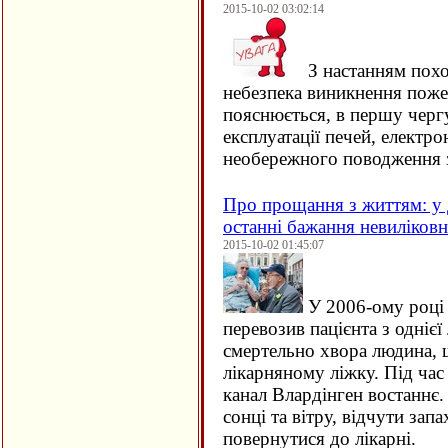
2015-10-02 03:02:14
З настанням похо
небезпека виникнення поже
пояснюється, в першу черг
експлуатації печей, електро
необережного поводження 
Про прощання з життям: у 
останні бажання невиліков
2015-10-02 01:45:07
У 2006-ому році 
перевозив пацієнта з однієї 
смертельно хвора людина, щ
лікарняному ліжку. Під час
канал Влардінген востаннє.
сонці та вітру, відчути зап
повернутися до лікарні.