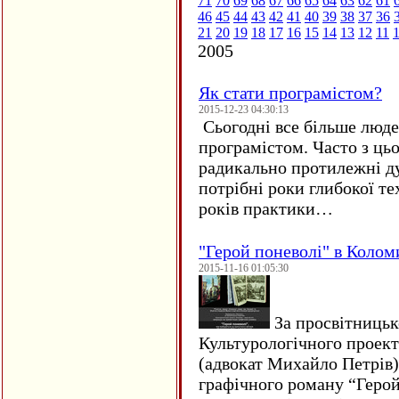
71
70
69
68
67
66
65
64
63
62
61
46
45
44
43
42
41
40
39
38
37
36
21
20
19
18
17
16
15
14
13
12
11
2005
Як стати програмістом?
2015-12-23 04:30:13
Сьогодні все більше люде
програмістом. Часто з ць
радикально протилежні ду
потрібні роки глибокої те
років практики…
"Герой поневолі" в Колом
2015-11-16 01:05:30
За просвітницько
Культурологічного проект
(адвокат Михайло Петрів)
графічного роману “Герой 