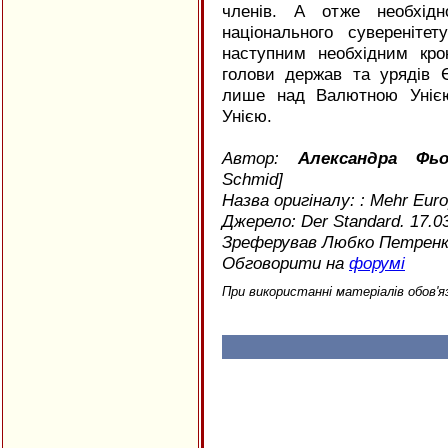
членів. А отже необхід
національного сувереніт
наступним необхідним кро
голови держав та урядів 
лише над Валютною Унією
Унією.
Автор:
Александра Фьо
Schmid]
Назва оригіналу: : Mehr Euro
Джерело: Der Standard. 17.0
Зреферував Любко Петрен
Обговорити на
форумі
При використанні матеріалів обов'я