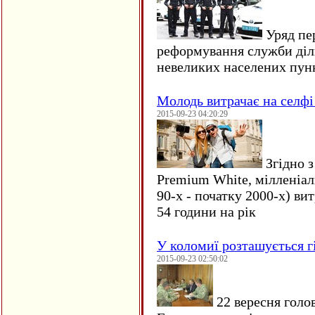
Уряд пер
реформування служби діл
невеликих населених пун
Молодь витрачає на селфі 
2015-09-23 04:20:29
Згідно з
Premium White, мілленіал
90-х - початку 2000-х) ви
54 години на рік
У коломиї розташується г
2015-09-23 02:50:02
22 вересня голо