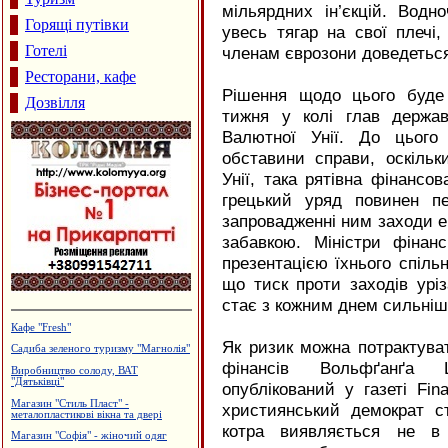
мільярдних ін’єкцій. Вод
Горящі путівки
увесь тягар на свої плечі,
Готелі
членам єврозони доведеться 
Ресторани, кафе
Рішення щодо цього буде
Дозвілля
тижня у колі глав держав
Валютної Унії. До цього
обставини справи, оскільк
Унії, така рятівна фінансо
грецький уряд повинен п
запровадженні ним заходи е
забавкою. Міністри фінанс
презентацією їхнього спільн
що тиск проти заходів уріз
стає з кожним днем сильні
Кафе "Fresh"
Як ризик можна потрактуват
Садиба зеленого туризму "Магнолія"
фінансів Вольфґанґа Ш
Виробництво солоду, ВАТ
"Дятьківці"
опублікований у газеті Fina
Магазин "Стиль Пласт" -
християнський демократ ст
металопластикові вікна та двері
котра виявляється не в 
Магазин "Софія" - жіночий одяг