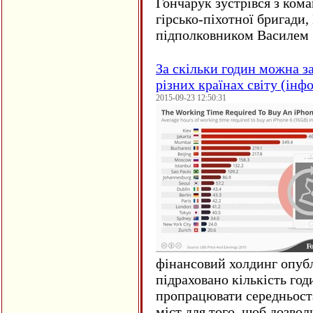
Гончарук зустрівся з ком
гірсько-піхотної бригади,
підполковником Василем 
За скільки годин можна з
різних країнах світу (інф
2015-09-23 12:50:31
фінансовий холдинг опубл
підраховано кількість год
пропрацювати середньост
міст для того, щоб дозволи