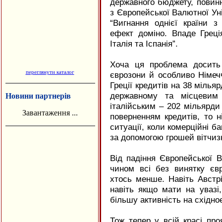
державного бюджету, повинн
з Європейської Валютної Ун
“Вигнання однієї країни 
ефект доміно. Впаде Греці
Італія та Іспанія”.
Хоча ця проблема досить 
переглянути каталог
єврозони й особливо Німеч
Греції кредитів на 38 мілья
державному та місцевим
Новини партнерів
італійським – 202 мільярди
Завантаження ...
поверненням кредитів, то 
ситуації, коли комерційні б
за допомогою грошей вітчизн
Від падіння Європейської 
чином всі без винятку євр
хтось менше. Навіть Австрі
навіть якщо мати на увазі
більшу активність на східн
Тож тепер у всій красі пр