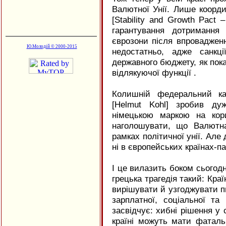
Валютної Унії. Лише коорди
[Stability and Growth Pact 
гарантування дотримання
єврозони після впроваджен
Ю.Молодій © 2000-2015
недостатньо, адже санкц
державного бюджету, як пока
відлякуючої функції .
Колишній федеральний ка
[Helmut Kohl] зробив ду
німецькою маркою на кор
наголошувати, що Валютн
рамках політичної унії. Але 
ні в європейських країнах-па
І це вилазить боком сьогодн
грецька трагедія такий: Кра
вирішувати й узгоджувати пи
зарплатної, соціальної та 
засвідчує: хибні рішення у 
країні можуть мати фатальн