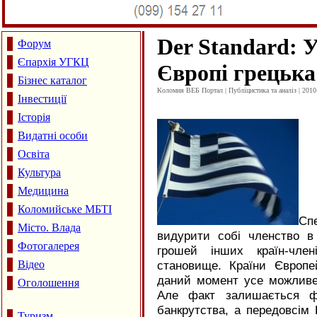
Der Standard: 
Форум
Єпархія УГКЦ
Європі грецька
Бізнес каталог
Коломия ВЕБ Портал | Публіцистика та аналіз | 2010
Інвестиції
Історія
Видатні особи
Освіта
Культура
Медицина
Коломийське МБТІ
Сп
Місто. Влада
видурити собі членство в
Фотогалерея
грошей інших країн-член
Відео
становище. Країни Європе
даний момент усе можливе,
Оголошення
Але факт залишається фа
банкрутства, а передовсім
Туризм