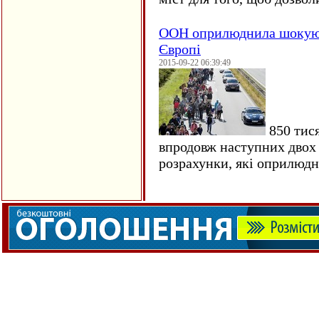
ООН оприлюднила шокуюч
Європі
2015-09-22 06:39:49
850 тися
впродовж наступних двох 
розрахунки, які оприлюд