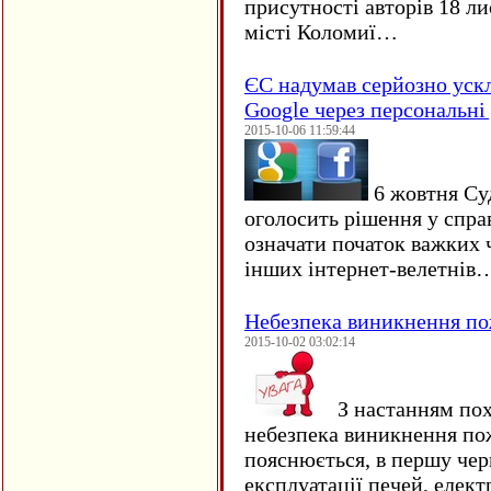
присутності авторів 18 ли
місті Коломиї…
ЄC надумав серйозно уск
Google через персональні 
2015-10-06 11:59:44
6 жовтня Су
оголосить рішення у спра
означати початок важких ч
інших інтернет-велетнів
Небезпека виникнення п
2015-10-02 03:02:14
З настанням пох
небезпека виникнення по
пояснюється, в першу чер
експлуатації печей, елект