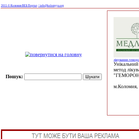
2015 © Коломия ВЕБ Портал
/ info@kolomyya.org
лікування гемор
Унікальний 
метод ліку
"ГЕМОРОН
Пошук:
м.Коломия, 