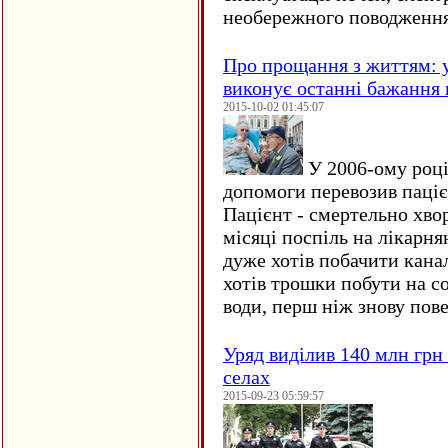
необережного поводження
Про прощання з життям: у
виконує останні бажання 
2015-10-02 01:45:07
У 2006-ому році 
допомоги перевозив пацієн
Пацієнт - смертельно хво
місяці поспіль на лікарня
дуже хотів побачити кана
хотів трошки побути на со
води, перш ніж знову пове
Уряд виділив 140 млн грн
селах
2015-09-23 05:59:57