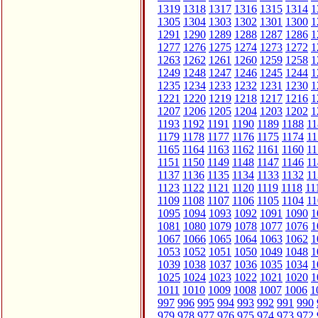
1319
1318
1317
1316
1315
1314
1
1305
1304
1303
1302
1301
1300
1
1291
1290
1289
1288
1287
1286
1
1277
1276
1275
1274
1273
1272
1
1263
1262
1261
1260
1259
1258
1
1249
1248
1247
1246
1245
1244
1
1235
1234
1233
1232
1231
1230
1
1221
1220
1219
1218
1217
1216
1
1207
1206
1205
1204
1203
1202
1
1193
1192
1191
1190
1189
1188
11
1179
1178
1177
1176
1175
1174
11
1165
1164
1163
1162
1161
1160
11
1151
1150
1149
1148
1147
1146
11
1137
1136
1135
1134
1133
1132
11
1123
1122
1121
1120
1119
1118
11
1109
1108
1107
1106
1105
1104
11
1095
1094
1093
1092
1091
1090
1
1081
1080
1079
1078
1077
1076
1
1067
1066
1065
1064
1063
1062
1
1053
1052
1051
1050
1049
1048
1
1039
1038
1037
1036
1035
1034
1
1025
1024
1023
1022
1021
1020
1
1011
1010
1009
1008
1007
1006
1
997
996
995
994
993
992
991
990
979
978
977
976
975
974
973
972