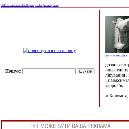
2015 © Коломия ВЕБ Портал
/ info@kolomyya.org
рентгенографія
дозволяє о
оперативну 
Пошук:
лікування ,
і є максима
здоров’я.
м.Коломия, 