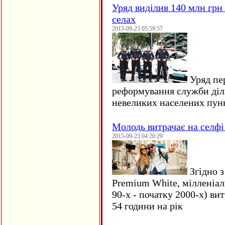
Уряд виділив 140 млн грн
селах
2015-09-23 05:59:57
Уряд пер
реформування служби діл
невеликих населених пун
Молодь витрачає на селфі 
2015-09-23 04:20:29
Згідно з
Premium White, мілленіал
90-х - початку 2000-х) ви
54 години на рік