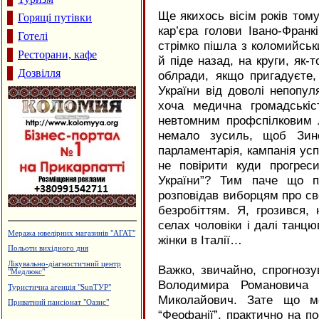
Ще якихось вісім років том
Горящі путівки
кар’єра голови Івано-Франк
Готелі
стрімко пішла з коломийськи
Ресторани, кафе
й піде назад, на круги, як-
Дозвілля
облради, якщо пригадуєте,
України від доволі непопул
хоча медична громадські
невтомним профспілковим 
немало зусиль, щоб Зино
парламентарія, кампанія усп
не повірити куди прогрес
України”? Тим паче що п
розповідав виборцям про с
безробіттям. Я, грозився
селах чоловіки і далі танцю
Магазин "ГрАвіс"
жінки в Італії…
Кафе "Звенислава"
Дзвони церковні
Важко, звичайно, спрогнозув
Магазин "Софія" - жіночий одяг
Володимира Романовича 
Виготовлення зовнішньої реклами,
Миколайович. Зате що м
агенція "Колібрі"
“Феофанії”, практично на по