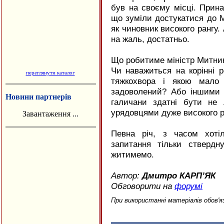
був на своєму місці. Прина
що зуміли достукатися до М
як чиновник високого рангу. 
на жаль, достатньо.
Що робитиме міністр Митни
Чи наважиться на корінні 
переглянути каталог
тяжкохвора і якою мало 
задоволений? Або іншими 
Новини партнерів
галичани здатні бути не
урядовцями дуже високого р
Завантаження ...
Певна річ, з часом хоті
запитання тільки стверд
житимемо.
Автор:
Дмитро КАРП’ЯК
Обговорити на
форумі
При використанні матеріалів обов'я