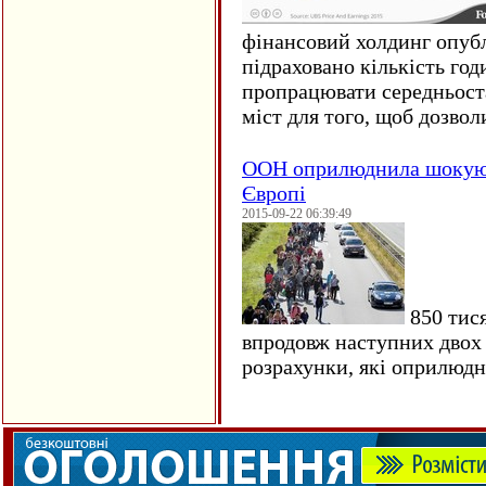
фінансовий холдинг опубл
підраховано кількість год
пропрацювати середньост
міст для того, щоб дозволи
ООН оприлюднила шокуюч
Європі
2015-09-22 06:39:49
850 тися
впродовж наступних двох 
розрахунки, які оприлюд