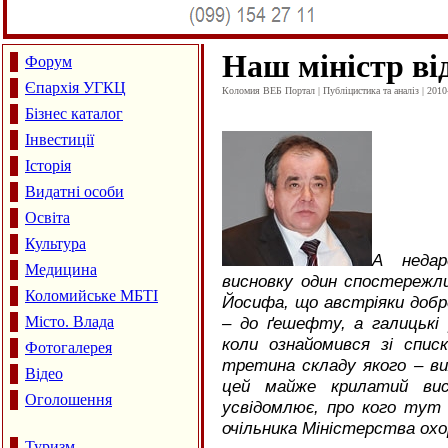
Наш міністр ві
Форум
Єпархія УГКЦ
Коломия ВЕБ Портал | Публіцистика та аналіз | 2010
Бізнес каталог
Інвестиції
Історія
Видатні особи
Освіта
Культура
А недар
Медицина
висновку один спостережл
Коломийське МБТІ
Йосифа, що австріяки добр
Місто. Влада
– до ґешефту, а галицькі 
коли ознайомився зі списк
Фотогалерея
третина складу якого – вих
Відео
цей майже крилатий висл
Оголошення
усвідомлює, про кого тут 
очільника Міністерства охо
Туризм