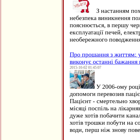
З настанням пох
небезпека виникнення по
пояснюється, в першу чер
експлуатації печей, елект
необережного поводження
Про прощання з життям: у
виконує останні бажання 
2015-10-02 01:45:07
У 2006-ому році 
допомоги перевозив пацієн
Пацієнт - смертельно хво
місяці поспіль на лікарня
дуже хотів побачити кана
хотів трошки побути на со
води, перш ніж знову пове