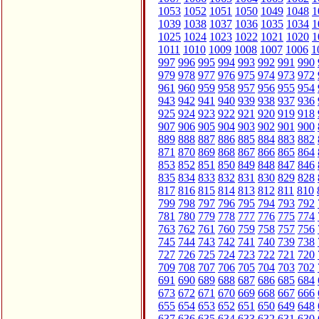
1053
1052
1051
1050
1049
1048
1
1039
1038
1037
1036
1035
1034
1
1025
1024
1023
1022
1021
1020
1
1011
1010
1009
1008
1007
1006
1
997
996
995
994
993
992
991
990
979
978
977
976
975
974
973
972
961
960
959
958
957
956
955
954
943
942
941
940
939
938
937
936
925
924
923
922
921
920
919
918
907
906
905
904
903
902
901
900
889
888
887
886
885
884
883
882
871
870
869
868
867
866
865
864
853
852
851
850
849
848
847
846
835
834
833
832
831
830
829
828
817
816
815
814
813
812
811
810
799
798
797
796
795
794
793
792
781
780
779
778
777
776
775
774
763
762
761
760
759
758
757
756
745
744
743
742
741
740
739
738
727
726
725
724
723
722
721
720
709
708
707
706
705
704
703
702
691
690
689
688
687
686
685
684
673
672
671
670
669
668
667
666
655
654
653
652
651
650
649
648
637
636
635
634
633
632
631
630