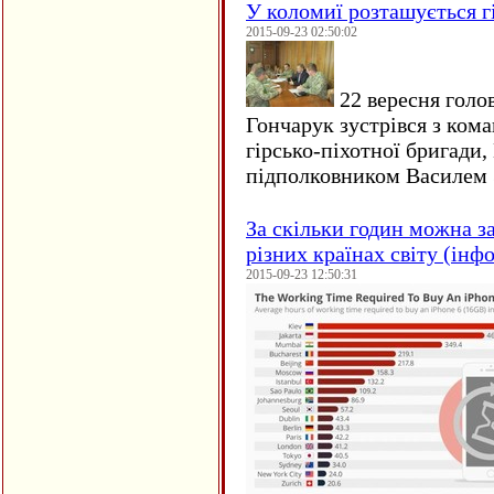
У коломиї розташується г
2015-09-23 02:50:02
22 вересня голо
Гончарук зустрівся з ком
гірсько-піхотної бригади,
підполковником Василем 
За скільки годин можна з
різних країнах світу (інф
2015-09-23 12:50:31