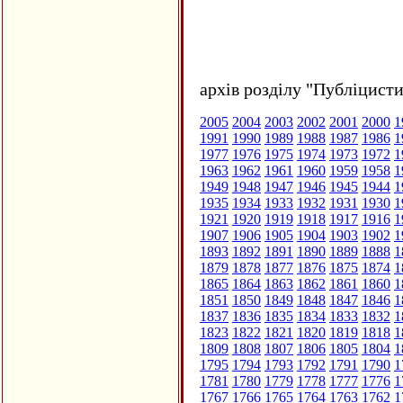
архів розділу "Публіцисти
2005
2004
2003
2002
2001
2000
1
1991
1990
1989
1988
1987
1986
1
1977
1976
1975
1974
1973
1972
1
1963
1962
1961
1960
1959
1958
1
1949
1948
1947
1946
1945
1944
1
1935
1934
1933
1932
1931
1930
1
1921
1920
1919
1918
1917
1916
1
1907
1906
1905
1904
1903
1902
1
1893
1892
1891
1890
1889
1888
1
1879
1878
1877
1876
1875
1874
1
1865
1864
1863
1862
1861
1860
1
1851
1850
1849
1848
1847
1846
1
1837
1836
1835
1834
1833
1832
1
1823
1822
1821
1820
1819
1818
1
1809
1808
1807
1806
1805
1804
1
1795
1794
1793
1792
1791
1790
1
1781
1780
1779
1778
1777
1776
1
1767
1766
1765
1764
1763
1762
1