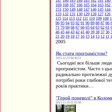
187
186
185
184
183
182
181
180
169
168
167
166
165
164
163
162
151
150
149
148
147
146
145
144
133
132
131
130
129
128
127
126
115
114
113
112
111
110
109
108
1
96
95
94
93
92
91
90
89
88
87
86
71
70
69
68
67
66
65
64
63
62
61
46
45
44
43
42
41
40
39
38
37
36
21
20
19
18
17
16
15
14
13
12
11
2005
Як стати програмістом?
2015-12-23 04:30:13
Сьогодні все більше люде
програмістом. Часто з ць
радикально протилежні ду
потрібні роки глибокої те
років практики…
"Герой поневолі" в Колом
2015-11-16 01:05:30