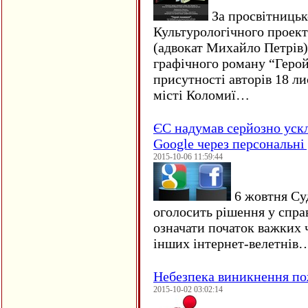
За просвітницько
Культурологічного проект
(адвокат Михайло Петрів)
графічного роману “Герой 
присутності авторів 18 ли
місті Коломиї…
ЄC надумав серйозно уск
Google через персональні 
2015-10-06 11:59:44
6 жовтня Су
оголосить рішення у спра
означати початок важких ч
інших інтернет-велетнів
Небезпека виникнення п
2015-10-02 03:02:14