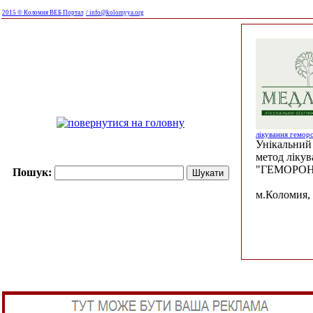
2015 © Коломия ВЕБ Портал
/ info@kolomyya.org
лікування гемор
Унікальний 
метод ліку
"ГЕМОРОН
Пошук:
м.Коломия, 