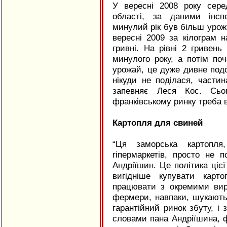
У вересні 2008 року сере
області, за даними інспе
минулий рік був більш уро
вересні 2009 за кілограм 
гривні. На рівні 2 гривен
минулого року, а потім по
урожай, це дуже дивне под
нікуди не поділася, частина
запевняє Леся Кос. Сьог
франківському ринку треба в
Картопля для свиней
“Ця заморська картопля
гіпермаркетів, просто не п
Андріїшин. Це політика цієї
вигідніше купувати карт
працювати з окремими вир
фермери, навпаки, шукають
гарантійний ринок збуту, і
словами пана Андріїшина, 