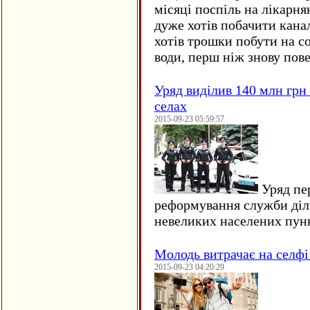
місяці поспіль на лікарня
дуже хотів побачити кана
хотів трошки побути на со
води, перш ніж знову пове
Уряд виділив 140 млн грн
селах
2015-09-23 05:59:57
Уряд пер
реформування служби діл
невеликих населених пун
Молодь витрачає на селфі 
2015-09-23 04:20:29