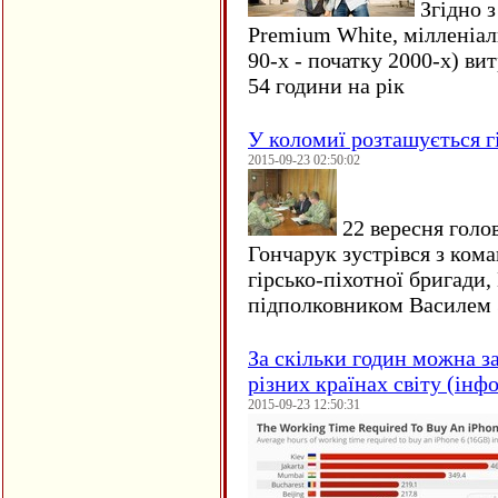
Згідно з
Premium White, мілленіал
90-х - початку 2000-х) ви
54 години на рік
У коломиї розташується г
2015-09-23 02:50:02
22 вересня голо
Гончарук зустрівся з ком
гірсько-піхотної бригади,
підполковником Василем 
За скільки годин можна з
різних країнах світу (інф
2015-09-23 12:50:31