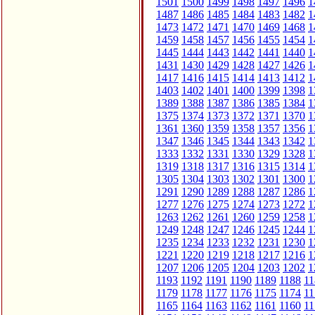
1501
1500
1499
1498
1497
1496
1
1487
1486
1485
1484
1483
1482
1
1473
1472
1471
1470
1469
1468
1
1459
1458
1457
1456
1455
1454
1
1445
1444
1443
1442
1441
1440
1
1431
1430
1429
1428
1427
1426
1
1417
1416
1415
1414
1413
1412
1
1403
1402
1401
1400
1399
1398
1
1389
1388
1387
1386
1385
1384
1
1375
1374
1373
1372
1371
1370
1
1361
1360
1359
1358
1357
1356
1
1347
1346
1345
1344
1343
1342
1
1333
1332
1331
1330
1329
1328
1
1319
1318
1317
1316
1315
1314
1
1305
1304
1303
1302
1301
1300
1
1291
1290
1289
1288
1287
1286
1
1277
1276
1275
1274
1273
1272
1
1263
1262
1261
1260
1259
1258
1
1249
1248
1247
1246
1245
1244
1
1235
1234
1233
1232
1231
1230
1
1221
1220
1219
1218
1217
1216
1
1207
1206
1205
1204
1203
1202
1
1193
1192
1191
1190
1189
1188
11
1179
1178
1177
1176
1175
1174
11
1165
1164
1163
1162
1161
1160
11