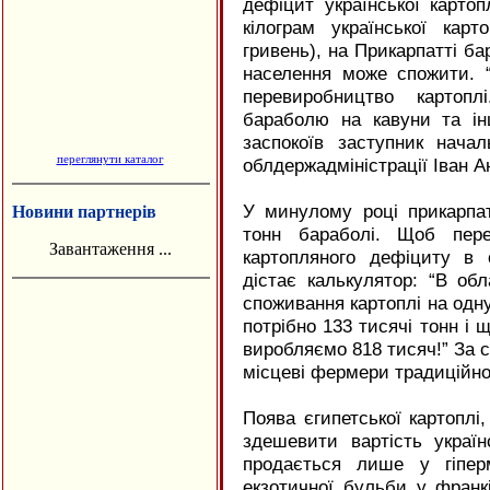
дефіцит української картоп
кілограм української ка
гривень), на Прикарпатті бар
населення може спожити. “
перевиробництво картопл
бараболю на кавуни та ін
заспокоїв заступник нача
переглянути каталог
облдержадміністрації Іван А
У минулому році прикарпа
Новини партнерів
тонн бараболі. Щоб пере
Завантаження ...
картопляного дефіциту в 
дістає калькулятор: “В об
споживання картоплі на одну
потрібно 133 тисячі тонн і 
виробляємо 818 тисяч!” За 
місцеві фермери традиційно
Поява єгипетської картоплі
здешевити вартість україн
продається лише у гіпер
екзотичної бульби у франк