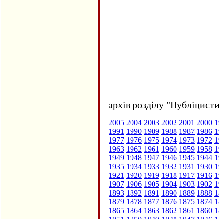
архів розділу "Публіцисти
2005
2004
2003
2002
2001
2000
1
1991
1990
1989
1988
1987
1986
1
1977
1976
1975
1974
1973
1972
1
1963
1962
1961
1960
1959
1958
1
1949
1948
1947
1946
1945
1944
1
1935
1934
1933
1932
1931
1930
1
1921
1920
1919
1918
1917
1916
1
1907
1906
1905
1904
1903
1902
1
1893
1892
1891
1890
1889
1888
1
1879
1878
1877
1876
1875
1874
1
1865
1864
1863
1862
1861
1860
1