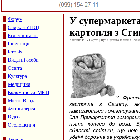
У супермаркета
Форум
Єпархія УГКЦ
картопля з Єги
Бізнес каталог
Коломия ВЕБ Портал | Публіцистика та аналіз | 2010
Інвестиції
Історія
Видатні особи
Освіта
Культура
Медицина
Коломийське МБТІ
У Франкі
Місто. Влада
картопля з Єгипту, як
Фотогалерея
намагаються компенсувати 
Відео
для Прикарпаття заморська
п’яте колесо до воза. Б
Оголошення
області стільки, що нею
удвічі дорожча за українськ
Туризм