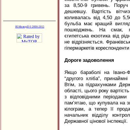
за 8,50-9 гривень. Поруч
дешевшу. Вартість вітчиз
коливалась від 4,50 до 5,5
бульба має кращий вигляд
Ю.Молодій © 2000-2015
пошкоджень. На смак, пе
єгипетська екзотика від рід
не відрізняється. Франківс
гіпермаркетів кореспонденти
Дороге задоволення
Якщо бараболі на Івано-Ф
“другого хліба”, принаймн
Втім, за підрахунками Держ
області, цього року вартість
з відповідними періодами 
пам’ятаю, що купувала на з
кілограм, а тепер її прод
начальник відділу контр
Державної цінової інспекції.