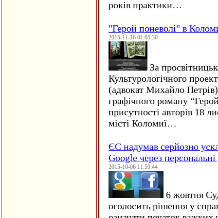
років практики…
"Герой поневолі" в Колом
2015-11-16 01:05:30
За просвітницько
Культурологічного проект
(адвокат Михайло Петрів)
графічного роману “Герой 
присутності авторів 18 ли
місті Коломиї…
ЄC надумав серйозно уск
Google через персональні 
2015-10-06 11:59:44
6 жовтня Су
оголосить рішення у спра
означати початок важких ч