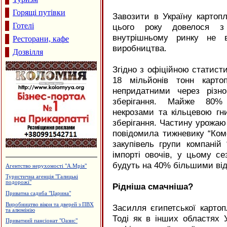
Горящі путівки
Завозити в Україну картопл
Готелі
цього року довелося з
внутрішньому ринку не в
Ресторани, кафе
виробництва.
Дозвілля
Згідно з офіційною статист
18 мільйонів тонн карто
непридатними через різно
зберігання. Майже 80% 
некрозами та кільцевою гн
зберігання. Частину урожаю 
повідомила тижневику “Ком
закупівель групи компаній 
імпорті овочів, у цьому се
будуть на 40% більшими від
Пейнтбол
Приватна садиба "Добрий ранок"
Рідніша смачніша?
Ковальські майстерні Новосельських
Лікувально-діагностичний центр
"Медлайф"
Засилля єгипетської картоп
Садиба зеленого туризму "Княжий
Тоді як в інших областях У
Град"