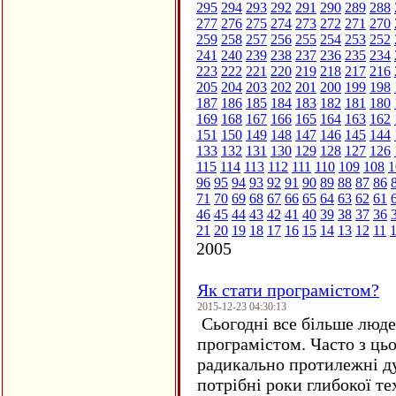
295
294
293
292
291
290
289
288
277
276
275
274
273
272
271
270
259
258
257
256
255
254
253
252
241
240
239
238
237
236
235
234
223
222
221
220
219
218
217
216
205
204
203
202
201
200
199
198
187
186
185
184
183
182
181
180
169
168
167
166
165
164
163
162
151
150
149
148
147
146
145
144
133
132
131
130
129
128
127
126
115
114
113
112
111
110
109
108
1
96
95
94
93
92
91
90
89
88
87
86
71
70
69
68
67
66
65
64
63
62
61
46
45
44
43
42
41
40
39
38
37
36
21
20
19
18
17
16
15
14
13
12
11
2005
Як стати програмістом?
2015-12-23 04:30:13
Сьогодні все більше люде
програмістом. Часто з ць
радикально протилежні ду
потрібні роки глибокої те