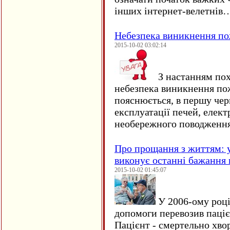
інших інтернет-велетнів
Небезпека виникнення п
2015-10-02 03:02:14
З настанням пох
небезпека виникнення по
пояснюється, в першу чер
експлуатації печей, елект
необережного поводження
Про прощання з життям: у
виконує останні бажання 
2015-10-02 01:45:07
У 2006-ому році 
допомоги перевозив пацієн
Пацієнт - смертельно хво