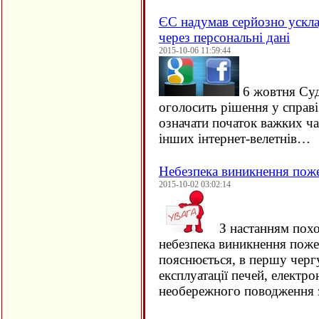
ЄC надумав серйозно ускла
через персональні дані
2015-10-06 11:59:44
6 жовтня Су
оголосить рішення у справ
означати початок важких ча
інших інтернет-велетнів…
Небезпека виникнення пож
2015-10-02 03:02:14
З настанням похо
небезпека виникнення поже
пояснюється, в першу черг
експлуатації печей, електро
необережного поводження 