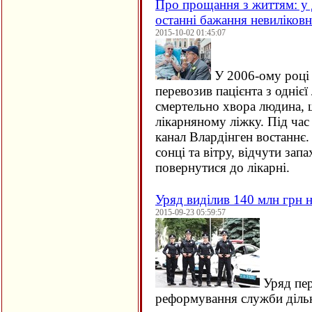
Про прощання з життям: у 
останні бажання невиліков
2015-10-02 01:45:07
У 2006-ому році 
перевозив пацієнта з однієї 
смертельно хвора людина, щ
лікарняному ліжку. Під час
канал Влардінген востаннє.
сонці та вітру, відчути зап
повернутися до лікарні.
Уряд виділив 140 млн грн н
2015-09-23 05:59:57
Уряд пер
реформування служби дільн