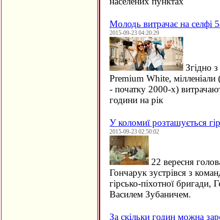
населених пунктах
Молодь витрачає на селфі 5
2015-09-23 04:20:29
Згідно з
Premium White, мілленіали 
- початку 2000-х) витрачаю
години на рік
У коломиї розташується гір
2015-09-23 02:50:02
22 вересня голов
Гончарук зустрівся з кома
гірсько-піхотної бригади, 
Василем Зубаничем.
За скільки годин можна зар