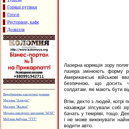
Горящі путівки
Готелі
Ресторани, кафе
Дозвілля
Лазерна корекція зору поляг
лазера змінюють форму ро
Американські військові в
безпечною, що досить ч
солдатам, які мають бути ві
Утеплення та оздоблення будинків.
Фірма "FTS"
Втім, дехто з людей, котрі 
Магазин-склад "Теплий дім",
назавжди зіпсували собі зір
утеплення фасадів
бачать у темряві, тощо. Дех
Кафе "Fresh"
і не може виконувати найне
Дзвони церковні
водити авто.
Каміни. Вклади до камінів