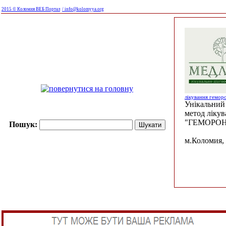
2015 © Коломия ВЕБ Портал
/ info@kolomyya.org
лікування гемор
Унікальний 
метод ліку
"ГЕМОРОН
Пошук:
м.Коломия, 