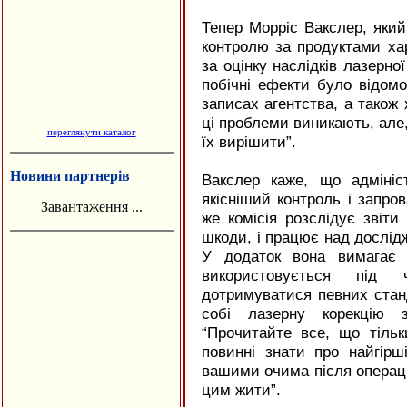
Тепер Морріс Вакслер, який
контролю за продуктами хар
за оцінку наслідків лазерної
побічні ефекти було відом
записах агентства, а також 
ці проблеми виникають, але,
переглянути каталог
їх вирішити”.
Новини партнерів
Вакслер каже, що адмініс
якісніший контроль і запро
Завантаження ...
же комісія розслідує звіти
шкоди, і працює над дослід
У додаток вона вимагає 
використовується під 
дотримуватися певних стан
собі лазерну корекцію з
“Прочитайте все, що тіль
повинні знати про найгірш
вашими очима після операці
цим жити”.