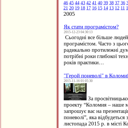
46
45
44
43
42
41
40
39
38
37
36
21
20
19
18
17
16
15
14
13
12
11
2005
Як стати програмістом?
2015-12-23 04:30:13
Сьогодні все більше людей 
програмістом. Часто з цьо
радикально протилежні дум
потрібні роки глибокої техн
років практики…
"Герой поневолі" в Коломи
2015-11-16 01:05:30
За просвітницько
проекту “Коломия – наше м
запрошує вас на презентац
поневолі”, яка відбудеться 
листопада 2015 р. в місті