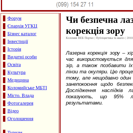
Чи безпечна ла
Форум
Єпархія УГКЦ
корекція зору
Бізнес каталог
Коломия ВЕБ Портал | Публіцистика та аналіз | 2010
Інвестиції
Історія
Лазерна корекція зору – хі
Видатні особи
час використовується дл
Освіта
зір, а також позбавити ї
лінзи та окуляри. Цю проц
Культура
тому, але нещодавно один 
Медицина
занепокоєння щодо безпек
Коломийське МБТІ
Дослідження наслідків л
Місто. Влада
показують, що 95% лю
результатами.
Фотогалерея
Відео
Оголошення
Туризм