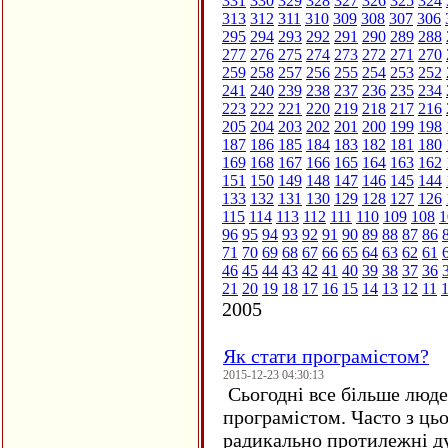
331
330
329
328
327
326
325
324
313
312
311
310
309
308
307
306
295
294
293
292
291
290
289
288
277
276
275
274
273
272
271
270
259
258
257
256
255
254
253
252
241
240
239
238
237
236
235
234
223
222
221
220
219
218
217
216
205
204
203
202
201
200
199
198
187
186
185
184
183
182
181
180
169
168
167
166
165
164
163
162
151
150
149
148
147
146
145
144
133
132
131
130
129
128
127
126
115
114
113
112
111
110
109
108
1
96
95
94
93
92
91
90
89
88
87
86
71
70
69
68
67
66
65
64
63
62
61
46
45
44
43
42
41
40
39
38
37
36
21
20
19
18
17
16
15
14
13
12
11
2005
Як стати програмістом?
2015-12-23 04:30:13
Сьогодні все більше люде
програмістом. Часто з ць
радикально протилежні ду