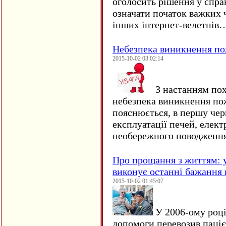
оголосить рішення у спра
означати початок важких ч
інших інтернет-велетнів
Небезпека виникнення п
2015-10-02 03:02:14
З настанням пох
небезпека виникнення по
пояснюється, в першу чер
експлуатації печей, елект
необережного поводження
Про прощання з життям: у
виконує останні бажання 
2015-10-02 01:45:07
У 2006-ому році 
допомоги перевозив пацієн