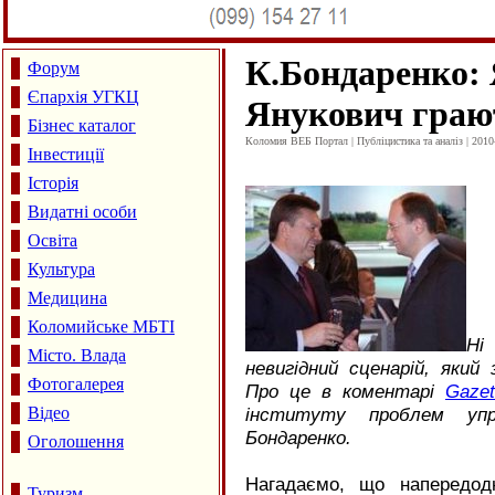
К.Бондаренко: 
Форум
Єпархія УГКЦ
Янукович грают
Бізнес каталог
Коломия ВЕБ Портал | Публіцистика та аналіз | 2010
Інвестиції
Історія
Видатні особи
Освіта
Культура
Медицина
Коломийське МБТІ
Ні
Місто. Влада
невигідний сценарій, який
Фотогалерея
Про це в коментарі
Gazet
Відео
інституту проблем упр
Бондаренко.
Оголошення
Нагадаємо, що напередод
Туризм