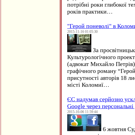
потрібні роки глибокої те
років практики…
"Герой поневолі" в Колом
2015-11-16 01:05:30
За просвітницько
Культурологічного проект
(адвокат Михайло Петрів)
графічного роману “Герой 
присутності авторів 18 ли
місті Коломиї…
ЄC надумав серйозно уск
Google через персональні 
2015-10-06 11:59:44
6 жовтня Су