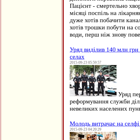
Пацієнт - смертельно хво
місяці поспіль на лікарня
дуже хотів побачити кана
хотів трошки побути на со
води, перш ніж знову пове
Уряд виділив 140 млн грн
селах
2015-09-23 05:59:57
Уряд пер
реформування служби діл
невеликих населених пун
Молодь витрачає на селфі 
2015-09-23 04:20:29