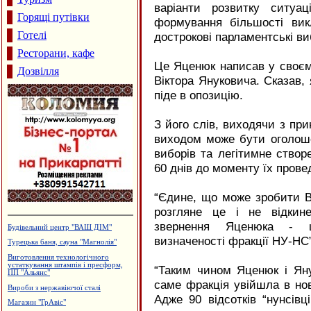
варіанти розвитку ситуац
Горящі путівки
формування більшості вик
Готелі
дострокові парламентські ви
Ресторани, кафе
Це Яценюк написав у своєм
Дозвілля
Віктора Януковича. Сказав, 
піде в опозицію.
З його слів, виходячи з при
виходом може бути оголош
виборів та легітимне створе
60 днів до моменту їх прове
“Єдине, що може зробити В
розгляне це і не відкин
звернення Яценюка - 
Профспілкове товариство імігрантів
в Італії
визначеності фракції НУ-НС”
Садиба зеленого туризму "Магнолія"
Польоти вихідного дня
“Таким чином Яценюк і Яну
Виготовлення зовнішньої реклами,
саме фракція увійшла в нов
агенція "Колібрі"
Адже 90 відсотків “нунсівц
Меблева фабрика "ТТТ"