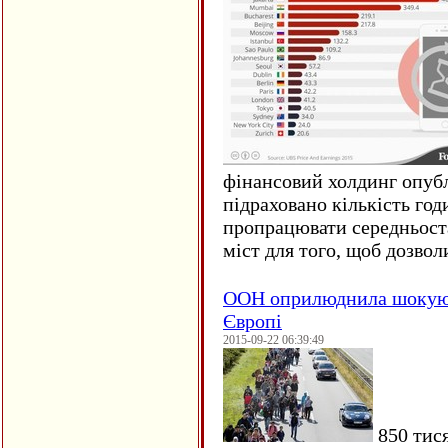
фінансовий холдинг опубл
підраховано кількість год
пропрацювати середньост
міст для того, щоб дозволи
ООН оприлюднила шокуюч
Європі
2015-09-22 06:39:49
850 тися