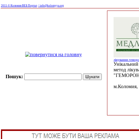
2015 © Коломия ВЕБ Портал
/ info@kolomyya.org
лікування гемор
Унікальний 
метод ліку
"ГЕМОРОН
Пошук:
м.Коломия, 