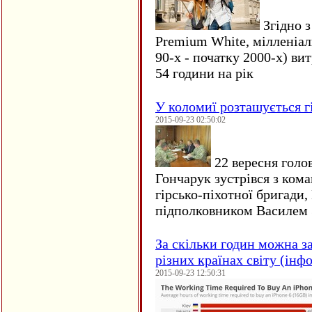
Згідно з
Premium White, мілленіал
90-х - початку 2000-х) ви
54 години на рік
У коломиї розташується г
2015-09-23 02:50:02
22 вересня голо
Гончарук зустрівся з ком
гірсько-піхотної бригади,
підполковником Василем 
За скільки годин можна з
різних країнах світу (інф
2015-09-23 12:50:31