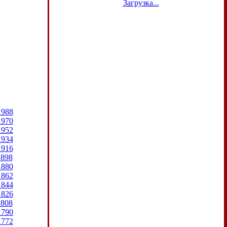
Загрузка...
1988
1970
1952
1934
1916
1898
1880
1862
1844
1826
1808
1790
1772