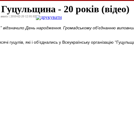
Гуцульщина - 20 років (відео)
наліз | 2010-02-20 12:01:02
друкувати
 відзначило День народження. Громадському об’єднанню виповни
сячі гуцулів, які і об’єднались у Всеукраїнську організацію “Гуцульщ