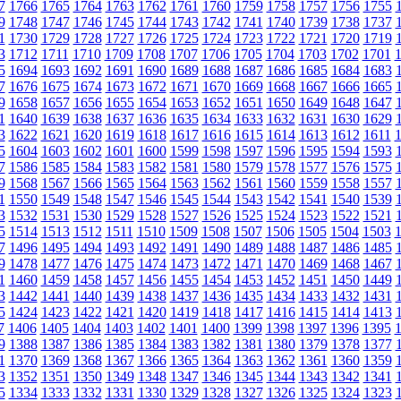
7
1766
1765
1764
1763
1762
1761
1760
1759
1758
1757
1756
1755
9
1748
1747
1746
1745
1744
1743
1742
1741
1740
1739
1738
1737
1
1730
1729
1728
1727
1726
1725
1724
1723
1722
1721
1720
1719
3
1712
1711
1710
1709
1708
1707
1706
1705
1704
1703
1702
1701
5
1694
1693
1692
1691
1690
1689
1688
1687
1686
1685
1684
1683
7
1676
1675
1674
1673
1672
1671
1670
1669
1668
1667
1666
1665
9
1658
1657
1656
1655
1654
1653
1652
1651
1650
1649
1648
1647
1
1640
1639
1638
1637
1636
1635
1634
1633
1632
1631
1630
1629
3
1622
1621
1620
1619
1618
1617
1616
1615
1614
1613
1612
1611
5
1604
1603
1602
1601
1600
1599
1598
1597
1596
1595
1594
1593
7
1586
1585
1584
1583
1582
1581
1580
1579
1578
1577
1576
1575
9
1568
1567
1566
1565
1564
1563
1562
1561
1560
1559
1558
1557
1
1550
1549
1548
1547
1546
1545
1544
1543
1542
1541
1540
1539
3
1532
1531
1530
1529
1528
1527
1526
1525
1524
1523
1522
1521
5
1514
1513
1512
1511
1510
1509
1508
1507
1506
1505
1504
1503
7
1496
1495
1494
1493
1492
1491
1490
1489
1488
1487
1486
1485
9
1478
1477
1476
1475
1474
1473
1472
1471
1470
1469
1468
1467
1
1460
1459
1458
1457
1456
1455
1454
1453
1452
1451
1450
1449
3
1442
1441
1440
1439
1438
1437
1436
1435
1434
1433
1432
1431
5
1424
1423
1422
1421
1420
1419
1418
1417
1416
1415
1414
1413
7
1406
1405
1404
1403
1402
1401
1400
1399
1398
1397
1396
1395
9
1388
1387
1386
1385
1384
1383
1382
1381
1380
1379
1378
1377
1
1370
1369
1368
1367
1366
1365
1364
1363
1362
1361
1360
1359
3
1352
1351
1350
1349
1348
1347
1346
1345
1344
1343
1342
1341
5
1334
1333
1332
1331
1330
1329
1328
1327
1326
1325
1324
1323