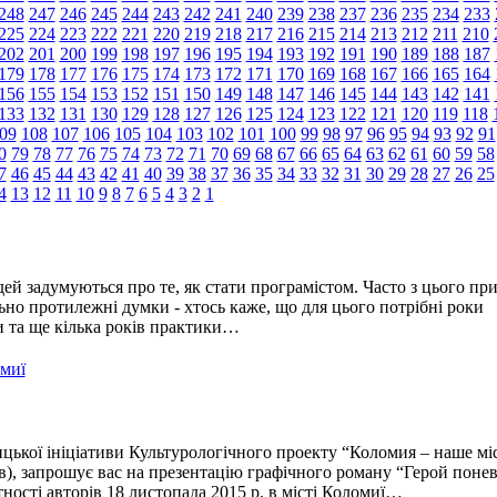
248
247
246
245
244
243
242
241
240
239
238
237
236
235
234
233
225
224
223
222
221
220
219
218
217
216
215
214
213
212
211
210
202
201
200
199
198
197
196
195
194
193
192
191
190
189
188
187
179
178
177
176
175
174
173
172
171
170
169
168
167
166
165
164
156
155
154
153
152
151
150
149
148
147
146
145
144
143
142
141
133
132
131
130
129
128
127
126
125
124
123
122
121
120
119
118
09
108
107
106
105
104
103
102
101
100
99
98
97
96
95
94
93
92
91
0
79
78
77
76
75
74
73
72
71
70
69
68
67
66
65
64
63
62
61
60
59
58
7
46
45
44
43
42
41
40
39
38
37
36
35
34
33
32
31
30
29
28
27
26
25
4
13
12
11
10
9
8
7
6
5
4
3
2
1
ей задумуються про те, як стати програмістом. Часто з цього пр
но протилежні думки - хтось каже, що для цього потрібні роки
ти та ще кілька років практики…
омиї
цької ініціативи Культурологічного проекту “Коломия – наше мі
), запрошує вас на презентацію графічного роману “Герой понев
тності авторів 18 листопада 2015 р. в місті Коломиї…