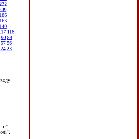
232
209
186
163
140
117
116
90
89
57
56
24
23
иводу
сто”
олі”,