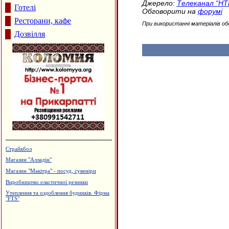
Джерело:
Телеканал “НТ
Готелі
Обговорити на
форумі
Ресторани, кафе
При використанні матеріалів об
Дозвілля
Страйкбол
Магазин "Алладін"
Магазин "Макітра" - посуд, сувеніри
Виробництво еластичної резинки
Утеплення та оздоблення будинків. Фірма
"FTS"