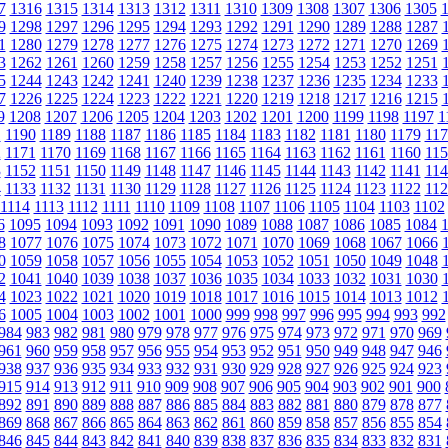
7
1316
1315
1314
1313
1312
1311
1310
1309
1308
1307
1306
1305
9
1298
1297
1296
1295
1294
1293
1292
1291
1290
1289
1288
1287
1
1280
1279
1278
1277
1276
1275
1274
1273
1272
1271
1270
1269
3
1262
1261
1260
1259
1258
1257
1256
1255
1254
1253
1252
1251
5
1244
1243
1242
1241
1240
1239
1238
1237
1236
1235
1234
1233
7
1226
1225
1224
1223
1222
1221
1220
1219
1218
1217
1216
1215
9
1208
1207
1206
1205
1204
1203
1202
1201
1200
1199
1198
1197
1
1
1190
1189
1188
1187
1186
1185
1184
1183
1182
1181
1180
1179
117
2
1171
1170
1169
1168
1167
1166
1165
1164
1163
1162
1161
1160
115
3
1152
1151
1150
1149
1148
1147
1146
1145
1144
1143
1142
1141
114
4
1133
1132
1131
1130
1129
1128
1127
1126
1125
1124
1123
1122
112
1114
1113
1112
1111
1110
1109
1108
1107
1106
1105
1104
1103
1102
6
1095
1094
1093
1092
1091
1090
1089
1088
1087
1086
1085
1084
8
1077
1076
1075
1074
1073
1072
1071
1070
1069
1068
1067
1066
0
1059
1058
1057
1056
1055
1054
1053
1052
1051
1050
1049
1048
2
1041
1040
1039
1038
1037
1036
1035
1034
1033
1032
1031
1030
4
1023
1022
1021
1020
1019
1018
1017
1016
1015
1014
1013
1012
6
1005
1004
1003
1002
1001
1000
999
998
997
996
995
994
993
992
984
983
982
981
980
979
978
977
976
975
974
973
972
971
970
969
961
960
959
958
957
956
955
954
953
952
951
950
949
948
947
946
938
937
936
935
934
933
932
931
930
929
928
927
926
925
924
923
915
914
913
912
911
910
909
908
907
906
905
904
903
902
901
900
892
891
890
889
888
887
886
885
884
883
882
881
880
879
878
877
869
868
867
866
865
864
863
862
861
860
859
858
857
856
855
854
846
845
844
843
842
841
840
839
838
837
836
835
834
833
832
831