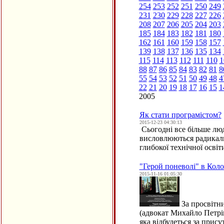
254
253
252
251
250
249
231
230
229
228
227
226
208
207
206
205
204
203
185
184
183
182
181
180
162
161
160
159
158
157
139
138
137
136
135
134
115
114
113
112
111
110
1
88
87
86
85
84
83
82
81
8
55
54
53
52
51
50
49
48
4
22
21
20
19
18
17
16
15
1
2005
Як стати програмістом?
2015-12-23 04:30:13
Сьогодні все більше люд
висловлюються радикаль
глибокої технічної осві
"Герой поневолі" в Кол
2015-11-16 01:05:30
За просвітни
(адвокат Михайло Петрів
яка відбудеться за прису