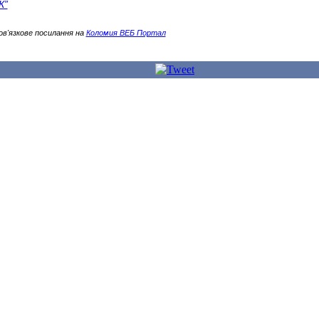
К”
ов'язкове посилання на
Коломия ВЕБ Портал