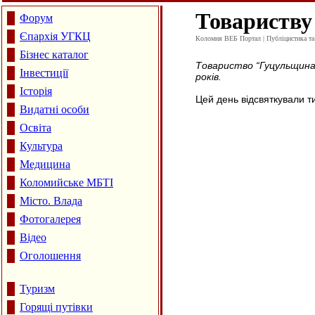
Товариству 
Форум
Єпархія УГКЦ
Коломия ВЕБ Портал | Публіцистика та а
Бізнес каталог
Товариство “Гуцульщина”
Інвестиції
років.
Історія
Цей день відсвяткували ти
Видатні особи
Освіта
Культура
Медицина
Коломийське МБТІ
Місто. Влада
Фотогалерея
Відео
Оголошення
Туризм
Горящі путівки