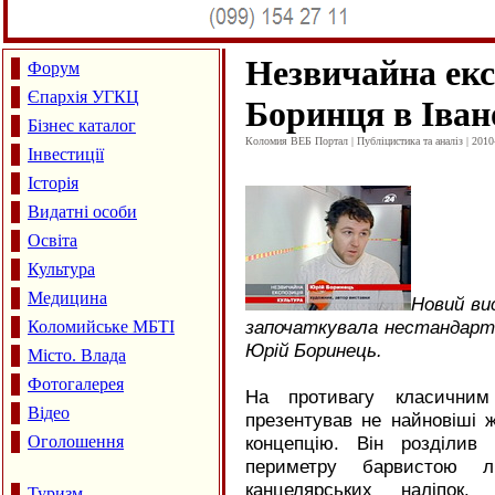
Незвичайна ек
Форум
Єпархія УГКЦ
Боринця в Іва
Бізнес каталог
Коломия ВЕБ Портал | Публіцистика та аналіз | 2010
Інвестиції
Історія
Видатні особи
Освіта
Культура
Медицина
Новий ви
започаткувала нестандартн
Коломийське МБТІ
Юрій Боринець.
Місто. Влада
Фотогалерея
На противагу класичним
Відео
презентував не найновіші ж
Оголошення
концепцію. Він розділив
периметру барвистою л
канцелярських наліпок.
Туризм