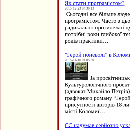
Як стати програмістом?
2015-12-23 04:30:13
Сьогодні все більше люде
програмістом. Часто з ць
радикально протилежні ду
потрібні роки глибокої те
років практики…
"Герой поневолі" в Колом
2015-11-16 01:05:30
За просвітницько
Культурологічного проект
(адвокат Михайло Петрів)
графічного роману “Герой 
присутності авторів 18 ли
місті Коломиї…
ЄC надумав серйозно уск