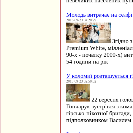
невеликих населених пун
Молодь витрачає на селфі 
2015-09-23 04:20:29
Згідно з
Premium White, мілленіал
90-х - початку 2000-х) ви
54 години на рік
У коломиї розташується г
2015-09-23 02:50:02
22 вересня голо
Гончарук зустрівся з ком
гірсько-піхотної бригади,
підполковником Василем 