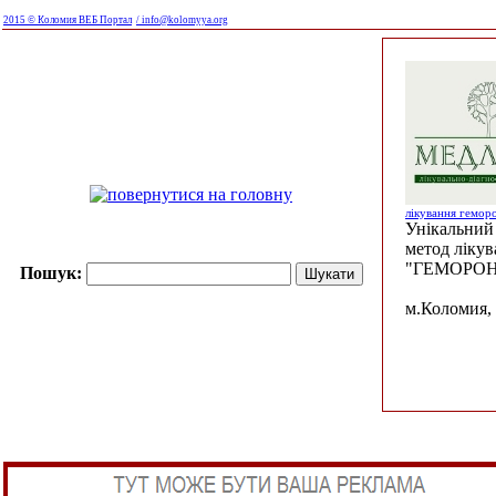
2015 © Коломия ВЕБ Портал
/ info@kolomyya.org
лікування гемор
Унікальний 
метод ліку
"ГЕМОРОН
Пошук:
м.Коломия, 