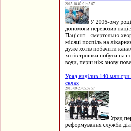
2015-10-02 01:45:07
У 2006-ому році 
допомоги перевозив пацієн
Пацієнт - смертельно хво
місяці поспіль на лікарня
дуже хотів побачити кана
хотів трошки побути на со
води, перш ніж знову пове
Уряд виділив 140 млн грн
селах
2015-09-23 05:59:57
Уряд пер
реформування служби діл