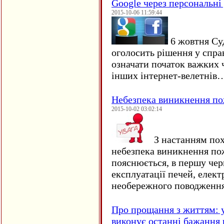
Google через персональні 
2015-10-06 11:59:44
6 жовтня Су
оголосить рішення у спра
означати початок важких ч
інших інтернет-велетнів
Небезпека виникнення п
2015-10-02 03:02:14
З настанням пох
небезпека виникнення по
пояснюється, в першу чер
експлуатації печей, елект
необережного поводження
Про прощання з життям: у
виконує останні бажання 