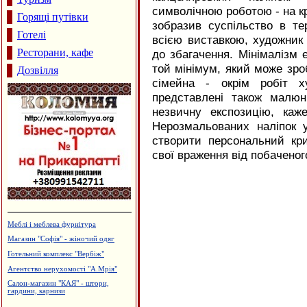
символічною роботою - на к
Горящі путівки
зобразив суспільство в те
Готелі
всією виставкою, художник
Ресторани, кафе
до збагачення. Мінімалізм е
той мінімум, який може зр
Дозвілля
сімейна - окрім робіт х
представлені також малюн
незвичну експозицію, ка
Нерозмальованих наліпок
створити персональний кр
свої враження від побаченог
Будівельний центр "ВАШ ДІМ"
Лікувально-діагностичний центр
"Медлайф"
Туристична агенція "Гарячі тури"
Дзвони церковні
Профспілкове товариство імігрантів
в Італії