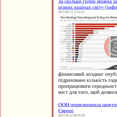
За скільки годин можна з
різних країнах світу (інф
2015-09-23 12:50:31
фінансовий холдинг опубл
підраховано кількість год
пропрацювати середньост
міст для того, щоб дозволи
ООН оприлюднила шокуюч
Європі
2015-09-22 06:39:49