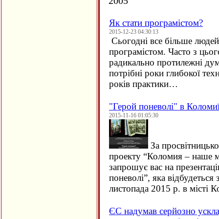
2005
Як стати програмістом?
2015-12-23 04:30:13
Сьогодні все більше людей 
програмістом. Часто з цьо
радикально протилежні дум
потрібні роки глибокої техн
років практики…
"Герой поневолі" в Коломи
2015-11-16 01:05:30
За просвітницько
проекту “Коломия – наше м
запрошує вас на презентац
поневолі”, яка відбудеться 
листопада 2015 р. в місті
ЄC надумав серйозно ускла