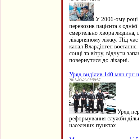
2015-10-02 01:45:07
У 2006-ому році 
перевозив пацієнта з однієї 
смертельно хвора людина, щ
лікарняному ліжку. Під час
канал Влардінген востаннє.
сонці та вітру, відчути зап
повернутися до лікарні.
Уряд виділив 140 млн грн н
2015-09-23 05:59:57
Уряд пер
реформування служби дільн
населених пунктах