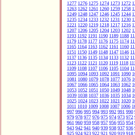
1277
1276
1275
1274
1273
1272
1
1263
1262
1261
1260
1259
1258
1
1249
1248
1247
1246
1245
1244
1
1235
1234
1233
1232
1231
1230
1
1221
1220
1219
1218
1217
1216
1
1207
1206
1205
1204
1203
1202
1
1193
1192
1191
1190
1189
1188
11
1179
1178
1177
1176
1175
1174
11
1165
1164
1163
1162
1161
1160
11
1151
1150
1149
1148
1147
1146
11
1137
1136
1135
1134
1133
1132
11
1123
1122
1121
1120
1119
1118
11
1109
1108
1107
1106
1105
1104
11
1095
1094
1093
1092
1091
1090
1
1081
1080
1079
1078
1077
1076
1
1067
1066
1065
1064
1063
1062
1
1053
1052
1051
1050
1049
1048
1
1039
1038
1037
1036
1035
1034
1
1025
1024
1023
1022
1021
1020
1
1011
1010
1009
1008
1007
1006
1
997
996
995
994
993
992
991
990
979
978
977
976
975
974
973
972
961
960
959
958
957
956
955
954
943
942
941
940
939
938
937
936
925
924
923
922
921
920
919
918