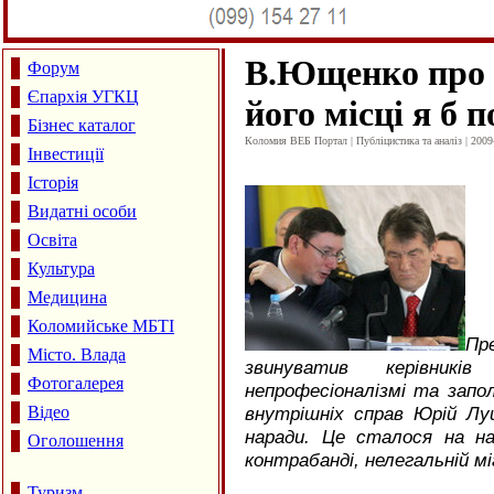
В.Ющенко про
Форум
Єпархія УГКЦ
його місці я б 
Бізнес каталог
Коломия ВЕБ Портал | Публіцистика та аналіз | 2009
Інвестиції
Історія
Видатні особи
Освіта
Культура
Медицина
Коломийське МБТІ
П
Місто. Влада
звинуватив керівникі
Фотогалерея
непрофесіоналізмі та запол
Відео
внутрішніх справ Юрій Лу
наради. Це сталося на нар
Оголошення
контрабанді, нелегальній міг
Туризм