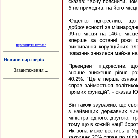
сказав: “Хочу пояснити, чому
б не приходив, на його місці
Ющенко підкреслив, що
доброчесності за міжнародн
99-го місця на 146-е місц
вперше за останні роки с
переглянути каталог
викривання корупційних зло
показник знизився майже на
Новини партнерів
Президент підкреслив, що
Завантаження ...
значне зниження рівня ро
40,2%. “Це є перша ознака 
справ займається політико
прямих функцій”, - сказав 
Він також зауважив, що сьог
з найвищих державних чин
міністра одного, другого, т
тому що в кожній нації боро
Як вона може вестись в Укр
закриває 20% справ по міліці