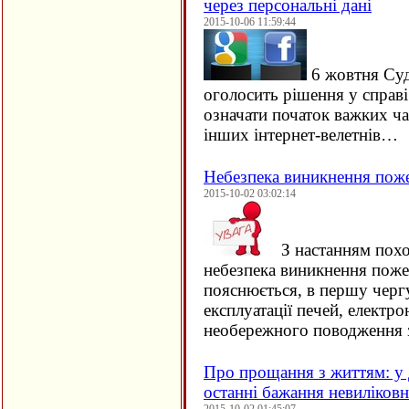
через персональні дані
2015-10-06 11:59:44
6 жовтня Су
оголосить рішення у справ
означати початок важких ча
інших інтернет-велетнів…
Небезпека виникнення пож
2015-10-02 03:02:14
З настанням похо
небезпека виникнення поже
пояснюється, в першу черг
експлуатації печей, електро
необережного поводження 
Про прощання з життям: у 
останні бажання невиліков