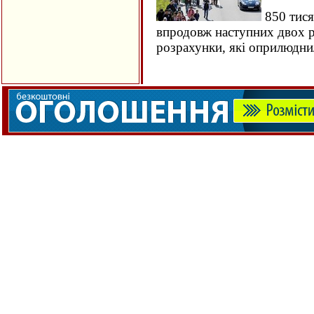
850 тися
впродовж наступних двох ро
розрахунки, які оприлюдн