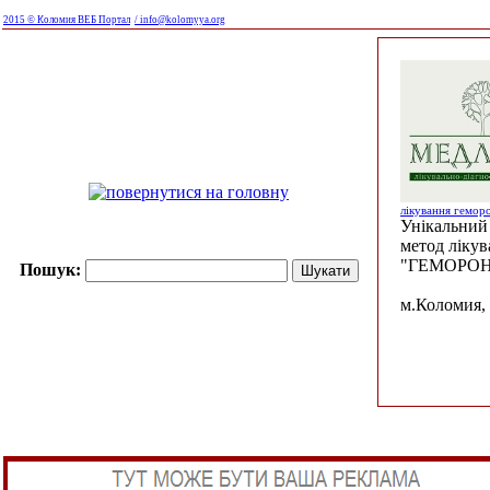
2015 © Коломия ВЕБ Портал
/ info@kolomyya.org
лікування гемор
Унікальний 
метод ліку
"ГЕМОРОН
Пошук:
м.Коломия, 