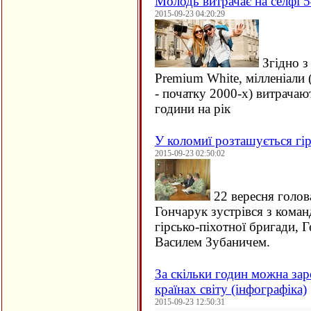
Молодь витрачає на селфі 5
2015-09-23 04:20:29
Згідно з
Premium White, мілленіали 
- початку 2000-х) витрачаю
години на рік
У коломиї розташується гір
2015-09-23 02:50:02
22 вересня голов
Гончарук зустрівся з кома
гірсько-піхотної бригади, 
Василем Зубаничем.
За скільки годин можна зар
країнах світу (інфографіка)
2015-09-23 12:50:31