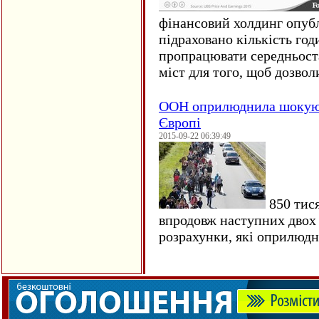
фінансовий холдинг опубл
підраховано кількість год
пропрацювати середньост
міст для того, щоб дозволи
ООН оприлюднила шокуюч
Європі
2015-09-22 06:39:49
850 тися
впродовж наступних двох 
розрахунки, які оприлюд