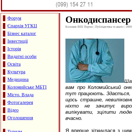
Онкодиспансер 
Форум
Єпархія УГКЦ
Коломия ВЕБ Портал | Публіцистика та аналіз | 2009
Бізнес каталог
Інвестиції
Історія
Видатні особи
Освіта
Культура
Медицина
Ша
вам про Коломийський онко
Коломийське МБТІ
тут працюють. Здається, с
Місто. Влада
щось страшне, невиліковн
Фотогалерея
ніхто не зачитує виро
Відео
вилікувати, зцілити люд
Оголошення
вчасно.
Я вперше зіткнулася з цим
Туризм