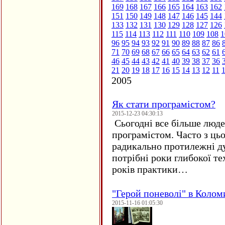
169
168
167
166
165
164
163
162
151
150
149
148
147
146
145
144
133
132
131
130
129
128
127
126
115
114
113
112
111
110
109
108
1
96
95
94
93
92
91
90
89
88
87
86
71
70
69
68
67
66
65
64
63
62
61
46
45
44
43
42
41
40
39
38
37
36
21
20
19
18
17
16
15
14
13
12
11
2005
Як стати програмістом?
2015-12-23 04:30:13
Сьогодні все більше люде
програмістом. Часто з ць
радикально протилежні ду
потрібні роки глибокої те
років практики…
"Герой поневолі" в Колом
2015-11-16 01:05:30