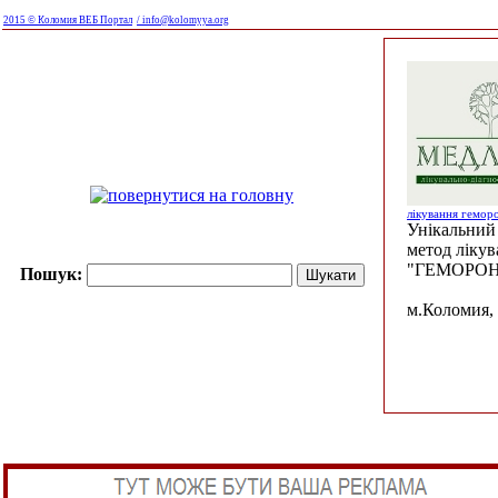
2015 © Коломия ВЕБ Портал
/ info@kolomyya.org
лікування гемор
Унікальний 
метод ліку
"ГЕМОРОН
Пошук:
м.Коломия, 