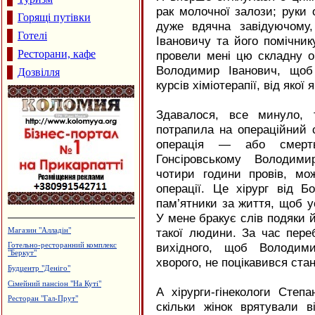
рак молочної залози; руки 
Горящі путівки
дуже вдячна завідуючому,
Готелі
Івановичу та його помічнику
Ресторани, кафе
провели мені цю складну о
Володимир Іванович, щоб
Дозвілля
курсів хіміотерапії, від якої
Здавалося, все минуло, 
потрапила на операційний 
операція — або смерть
Гонсіровському Володими
чотири години провів, мо
операції. Це хірург від 
пам’ятники за життя, щоб ус
У мене бракує слів подяки 
такої людини. За час переб
Магазин "Алладін"
вихідного, щоб Володим
Готельно-ресторанний комплекс
"Беркут"
хворого, не поцікавився ста
Будцентр "Деніго"
Сімейний пансіон "На Куті"
А хірурги-гінекологи Сте
Ресторан "Гал-Прут"
скільки жінок врятували в