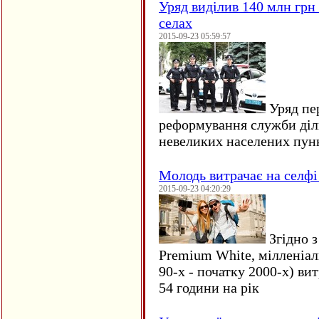
Уряд виділив 140 млн грн
селах
2015-09-23 05:59:57
Уряд пер
реформування служби діл
невеликих населених пун
Молодь витрачає на селфі 
2015-09-23 04:20:29
Згідно з
Premium White, мілленіал
90-х - початку 2000-х) ви
54 години на рік