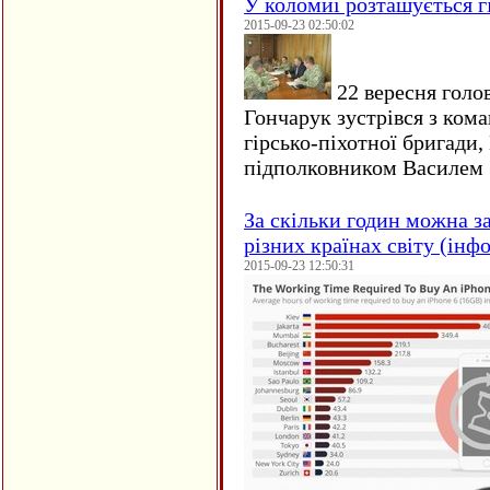
У коломиї розташується г
2015-09-23 02:50:02
22 вересня голо
Гончарук зустрівся з ком
гірсько-піхотної бригади,
підполковником Василем 
За скільки годин можна з
різних країнах світу (інф
2015-09-23 12:50:31