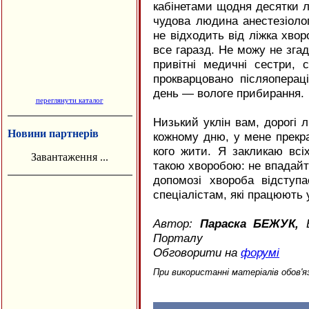
кабінетами щодня десятки л
чудова людина анестезіолог
не відходить від ліжка хвор
все гаразд. Не можу не зга
привітні медичні сестри, с
прокварцовано післяопераці
день — вологе прибирання.
переглянути каталог
Низький уклін вам, дорогі л
Новини партнерів
кожному дню, у мене прекра
кого жити. Я закликаю всі
Завантаження ...
такою хворобою: не впадайте
допомозі хвороба відступа
спеціалістам, які працюють у
Автор:
Параска БЕЖУК,
В
Порталу
Обговорити на
форумі
При використанні матеріалів обов'я