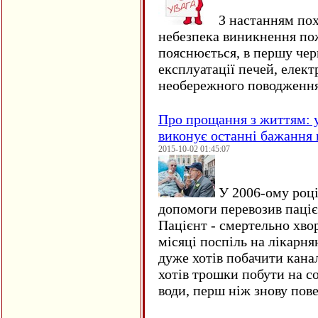
З настанням пох
небезпека виникнення по
пояснюється, в першу чер
експлуатації печей, елект
необережного поводження
Про прощання з життям: у
виконує останні бажання 
2015-10-02 01:45:07
У 2006-ому році 
допомоги перевозив пацієн
Пацієнт - смертельно хво
місяці поспіль на лікарня
дуже хотів побачити кана
хотів трошки побути на со
води, перш ніж знову пове