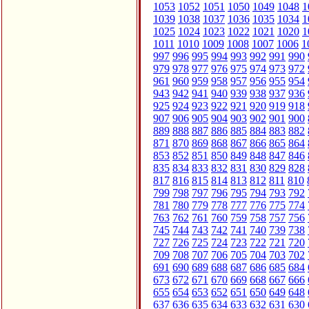
1053
1052
1051
1050
1049
1048
1
1039
1038
1037
1036
1035
1034
1
1025
1024
1023
1022
1021
1020
1
1011
1010
1009
1008
1007
1006
1
997
996
995
994
993
992
991
990
979
978
977
976
975
974
973
972
961
960
959
958
957
956
955
954
943
942
941
940
939
938
937
936
925
924
923
922
921
920
919
918
907
906
905
904
903
902
901
900
889
888
887
886
885
884
883
882
871
870
869
868
867
866
865
864
853
852
851
850
849
848
847
846
835
834
833
832
831
830
829
828
817
816
815
814
813
812
811
810
799
798
797
796
795
794
793
792
781
780
779
778
777
776
775
774
763
762
761
760
759
758
757
756
745
744
743
742
741
740
739
738
727
726
725
724
723
722
721
720
709
708
707
706
705
704
703
702
691
690
689
688
687
686
685
684
673
672
671
670
669
668
667
666
655
654
653
652
651
650
649
648
637
636
635
634
633
632
631
630