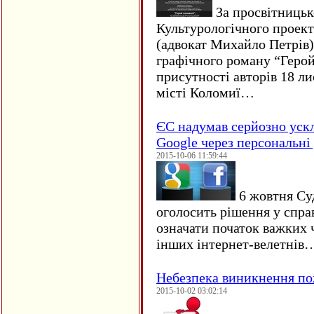
За просвітницько
Культурологічного проект
(адвокат Михайло Петрів)
графічного роману “Герой 
присутності авторів 18 ли
місті Коломиї…
ЄC надумав серйозно уск
Google через персональні 
2015-10-06 11:59:44
6 жовтня Су
оголосить рішення у спра
означати початок важких ч
інших інтернет-велетнів
Небезпека виникнення п
2015-10-02 03:02:14