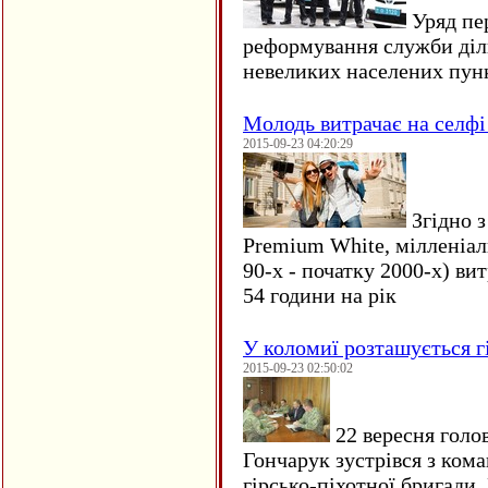
Уряд пер
реформування служби діл
невеликих населених пун
Молодь витрачає на селфі 
2015-09-23 04:20:29
Згідно з
Premium White, мілленіал
90-х - початку 2000-х) ви
54 години на рік
У коломиї розташується г
2015-09-23 02:50:02
22 вересня голо
Гончарук зустрівся з ком
гірсько-піхотної бригади,