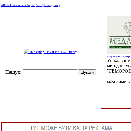
2015 © Коломия ВЕБ Портал
/ info@kolomyya.org
лікування гемор
Унікальний 
метод ліку
"ГЕМОРОН
Пошук:
м.Коломия, 