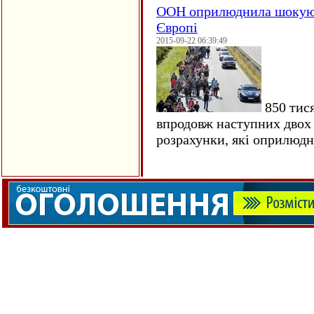
ООН оприлюднила шокуюч
Європі
2015-09-22 06:39:49
850 тися
впродовж наступних двох 
розрахунки, які оприлюд