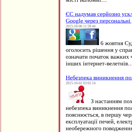
ЄC надумав серйозно уск
Google через персональні 
2015-10-06 11:59:44
6 жовтня Су
оголосить рішення у спра
означати початок важких ч
інших інтернет-велетнів
Небезпека виникнення п
2015-10-02 03:02:14
З настанням пох
небезпека виникнення по
пояснюється, в першу чер
експлуатації печей, елект
необережного поводження