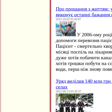
Про прощання з життям: у
виконує останні бажання 
2015-10-02 01:45:07
У 2006-ому році 
допомоги перевозив пацієн
Пацієнт - смертельно хво
місяці поспіль на лікарня
дуже хотів побачити кана
хотів трошки побути на со
води, перш ніж знову пове
Уряд виділив 140 млн грн
селах
2015-09-23 05:59:57