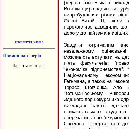
(перша вчителька і виклад
Віталій щиро вдячні за турб
випробуваннях різних рівн
Олені Бакай. Ці люди за
переконливо доводили, що 
дорогу до найзаманливіших ви
переглянути каталог
Завдяки отриманим ви
незалежному оцінюванн
Новини партнерів
можливість вступати на де
п’ять факультетів: “прав
Завантаження ...
“економіка підприємства”, 
Національному економіч
Гетьмана, а також на “економ
Тараса Шевченка. Але В
“гетьманівському” універ
Здібного першокурсника одр
викладачі навіть відзна
прикарпатського студент
сперечатись про безумовні 
Світлана і звертається до