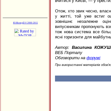
вчитися у Києві, — у прести
Отож, хто звик чесно, вла
у житті, той уже встиг оц
зовнішнє незалежне оцін
Ю.Молодій © 2000-2015
випускникам пропонують взя
тож нова система все біль
ясні горизонти для майбутньо
Автор:
Василина КОЖУШ
ВЕБ Порталу
Обговорити на
форумі
При використанні матеріалів обов'я