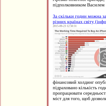
підполковником Василем 
За скільки годин можна з
різних країнах світу (інф
2015-09-23 12:50:31
фінансовий холдинг опубл
підраховано кількість год
пропрацювати середньост
міст для того, щоб дозволи