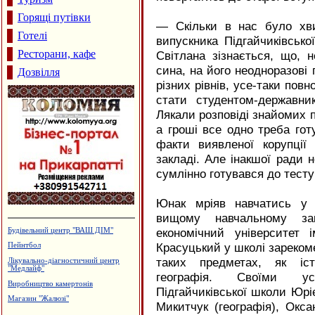
Горящі путівки
— Скільки в нас було хв
Готелі
випускника Підгайчиківсько
Ресторани, кафе
Світлана зізнається, що, 
сина, на його неодноразові
Дозвілля
різних рівнів, усе-таки повн
стати студентом-державн
Лякали розповіді знайомих п
а гроші все одно треба гот
факти виявленої корупці
закладі. Але інакшої ради н
сумлінно готувався до тесту
Юнак мріяв навчатись у 
вищому навчальному зак
економічний університет 
Польоти вихідного дня
Красуцький у школі зарекоме
Виготовлення зовнішньої реклами,
агенція "Колібрі"
таких предметах, як істо
Лікувально-діагностичний центр
географія. Своїми ус
"Поліфарм"
Підгайчиківської школи Юріє
Кафе "Звенислава"
Микитчук (географія), Оксан
Гобелени та текстильний одяг