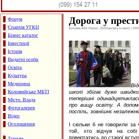
Дорога у прест
Форум
Єпархія УГКЦ
Коломия ВЕБ Портал | Публіцистика та аналіз | 2009
Бізнес каталог
Інвестиції
Історія
Видатні особи
Освіта
Культура
Медицина
Ві
школі збігає дуже швидко
Коломийське МБТІ
теперішні одинадцятикла
Місто. Влада
про вищу освіту. А допом
Фотогалерея
поспіль, зовнішнє незалежн
Відео
Оголошення
І скільки б не говорили за
той, хто відчув на собі
повертатись до старої вступ
Туризм