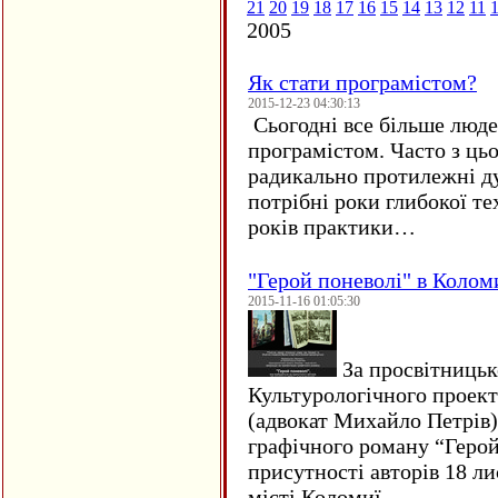
21
20
19
18
17
16
15
14
13
12
11
2005
Як стати програмістом?
2015-12-23 04:30:13
Сьогодні все більше люде
програмістом. Часто з ць
радикально протилежні ду
потрібні роки глибокої те
років практики…
"Герой поневолі" в Колом
2015-11-16 01:05:30
За просвітницько
Культурологічного проект
(адвокат Михайло Петрів)
графічного роману “Герой 
присутності авторів 18 ли
місті Коломиї…