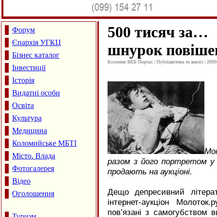
500 тисяч за…
Форум
Єпархія УГКЦ
шнурок повіше
Бізнес каталог
Коломия ВЕБ Портал | Публіцистика та аналіз | 2009
Інвестиції
Історія
Видатні особи
Освіта
Культура
Медицина
Коломийське МБТІ
Мо
Місто. Влада
разом з його портретом у
Фотогалерея
продають на аукціоні.
Відео
Дещо депресивний літера
Оголошення
інтернет-аукціон Молоток
пов’язані з самогубством в
Туризм