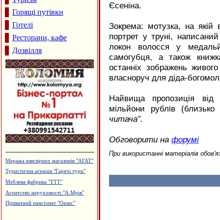
Єсеніна.
Горящі путівки
Готелі
Зокрема: мотузка, на якій в
портрет у труні, написани
Ресторани, кафе
локон волосся у медальй
Дозвілля
самогубця, а також книжк
останніх зображень живого
власноруч для діда-богомол
Найвища пропозиція від 
мільйони рублів (близько
читача”.
Обговорити на
форумі
При використанні матеріалів обов'я
Кафе "Fresh"
Приватна садиба "Добрий ранок"
Приватна садиба "Царина"
Садиба зеленого туризму "Княжий
Град"
Турецька баня, сауна "Магнолія"