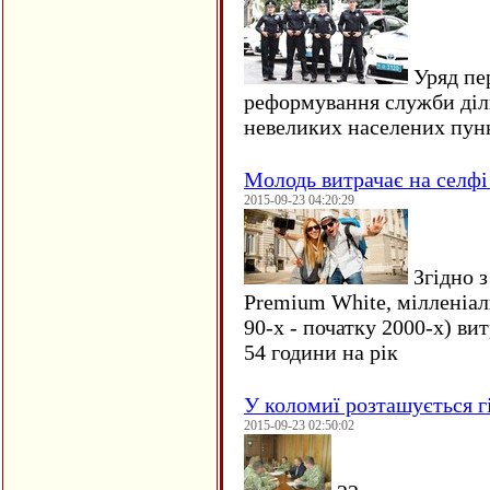
Уряд пер
реформування служби діл
невеликих населених пун
Молодь витрачає на селфі 
2015-09-23 04:20:29
Згідно з
Premium White, мілленіал
90-х - початку 2000-х) ви
54 години на рік
У коломиї розташується г
2015-09-23 02:50:02