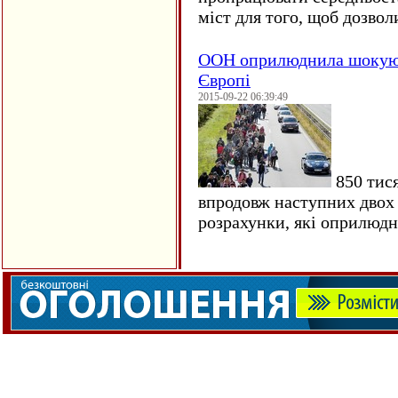
міст для того, щоб дозволи
ООН оприлюднила шокуюч
Європі
2015-09-22 06:39:49
850 тися
впродовж наступних двох 
розрахунки, які оприлюд