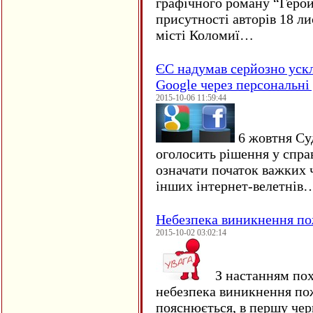
графічного роману “Герой 
присутності авторів 18 ли
місті Коломиї…
ЄC надумав серйозно уск
Google через персональні 
2015-10-06 11:59:44
6 жовтня Су
оголосить рішення у спра
означати початок важких ч
інших інтернет-велетнів
Небезпека виникнення п
2015-10-02 03:02:14
З настанням пох
небезпека виникнення по
пояснюється, в першу чер