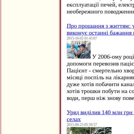
експлуатації печей, елект
необережного поводження
Про прощання з життям: у
виконує останні бажання 
2015-10-02 01:45:07
У 2006-ому році 
допомоги перевозив пацієн
Пацієнт - смертельно хво
місяці поспіль на лікарня
дуже хотів побачити кана
хотів трошки побути на со
води, перш ніж знову пове
Уряд виділив 140 млн грн
селах
2015-09-23 05:59:57