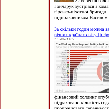
22 вересня голо
Гончарук зустрівся з ком
гірсько-піхотної бригади,
підполковником Василем 
За скільки годин можна з
різних країнах світу (інф
2015-09-23 12:50:31
фінансовий холдинг опубл
підраховано кількість год
пропрацювати середньост