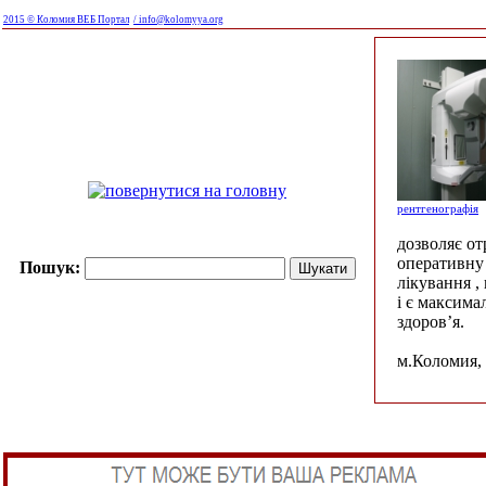
2015 © Коломия ВЕБ Портал
/ info@kolomyya.org
рентгенографія
дозволяє о
оперативну 
Пошук:
лікування ,
і є максима
здоров’я.
м.Коломия, 