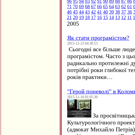
96
95
94
93
92
91
90
89
88
87
86
71
70
69
68
67
66
65
64
63
62
61
46
45
44
43
42
41
40
39
38
37
36
21
20
19
18
17
16
15
14
13
12
11
2005
Як стати програмістом?
2015-12-23 04:30:13
Сьогодні все більше люде
програмістом. Часто з ць
радикально протилежні ду
потрібні роки глибокої те
років практики…
"Герой поневолі" в Колом
2015-11-16 01:05:30
За просвітницько
Культурологічного проект
(адвокат Михайло Петрів)