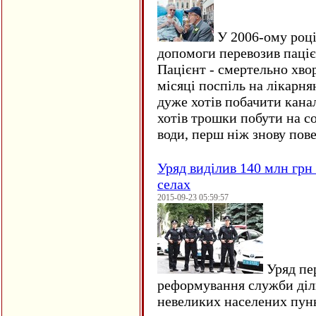
У 2006-ому році 
допомоги перевозив пацієн
Пацієнт - смертельно хво
місяці поспіль на лікарня
дуже хотів побачити кана
хотів трошки побути на со
води, перш ніж знову пове
Уряд виділив 140 млн грн
селах
2015-09-23 05:59:57
Уряд пер
реформування служби діл
невеликих населених пун