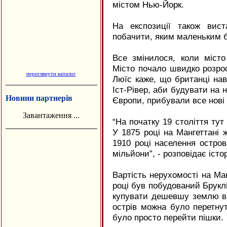
містом Нью-Йорк.
На експозиції також вис
побачити, яким маленьким 
Все змінилося, коли місто
Місто почало швидко розрос
переглянути каталог
Люїс каже, що британці наві
Іст-Рівер, аби будувати на 
Новини партнерів
Європи, прибували все нові т
Завантаження ...
“На початку 19 століття тут
У 1875 році на Мангеттані
1910 році населення остро
мільйони”, - розповідає істо
Вартість нерухомості на Ман
році був побудований Брукл
купувати дешевшу землю в 
острів можна було перетнут
було просто перейти пішки.