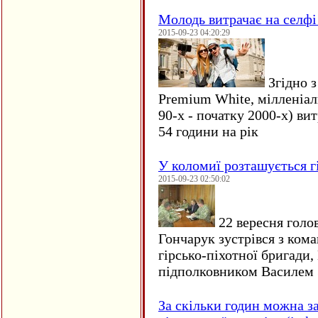
Молодь витрачає на селфі 
2015-09-23 04:20:29
Згідно з
Premium White, мілленіал
90-х - початку 2000-х) ви
54 години на рік
У коломиї розташується г
2015-09-23 02:50:02
22 вересня голо
Гончарук зустрівся з ком
гірсько-піхотної бригади,
підполковником Василем 
За скільки годин можна з