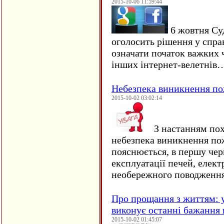
2015-10-06 11:59:44
6 жовтня Су
оголосить рішення у спра
означати початок важких ч
інших інтернет-велетнів
Небезпека виникнення п
2015-10-02 03:02:14
З настанням пох
небезпека виникнення по
пояснюється, в першу чер
експлуатації печей, елект
необережного поводження
Про прощання з життям: у
виконує останні бажання 
2015-10-02 01:45:07