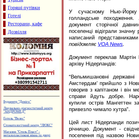
Горящі путівки
У сучасному Нью-Йорк
Готелі
голландське походження.
Ресторани, кафе
документ сторічної давни
поселенці відіграли значну 
Дозвілля
написаний представниками
повідомляє
VOA
News
.
Документ переклав Мартін 
архіву Нідерландів:
“Вельмишановні державні
Амстердам’ прийшло з Нов
говорив з капітаном і він м
справи йдуть добре. Нар
купили острів Мангеттен за
Кафе "Звенислава"
привезло чимало хутра”.
Меблі і меблева фурнітура
Готельно-ресторанний комплекс
"Беркут"
Цей лист Нідерланди пози
Дзвони церковні
річницю. Документ - свідч
Виробництво еластичної резинки
поселення під назвою Нов