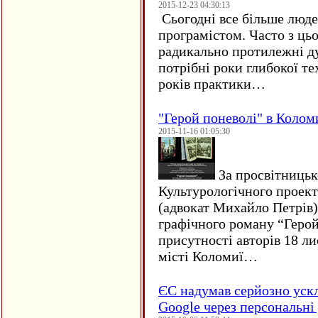
2015-12-23 04:30:13
Сьогодні все більше люде
програмістом. Часто з ць
радикально протилежні ду
потрібні роки глибокої те
років практики…
"Герой поневолі" в Колом
2015-11-16 01:05:30
За просвітницько
Культурологічного проект
(адвокат Михайло Петрів)
графічного роману “Герой 
присутності авторів 18 ли
місті Коломиї…
ЄC надумав серйозно уск
Google через персональні 