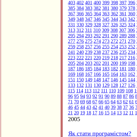
403
402
401
400
399
398
397
396
385
384
383
382
381
380
379
378
367
366
365
364
363
362
361
360
349
348
347
346
345
344
343
342
331
330
329
328
327
326
325
324
313
312
311
310
309
308
307
306
295
294
293
292
291
290
289
288
277
276
275
274
273
272
271
270
259
258
257
256
255
254
253
252
241
240
239
238
237
236
235
234
223
222
221
220
219
218
217
216
205
204
203
202
201
200
199
198
187
186
185
184
183
182
181
180
169
168
167
166
165
164
163
162
151
150
149
148
147
146
145
144
133
132
131
130
129
128
127
126
115
114
113
112
111
110
109
108
1
96
95
94
93
92
91
90
89
88
87
86
71
70
69
68
67
66
65
64
63
62
61
46
45
44
43
42
41
40
39
38
37
36
21
20
19
18
17
16
15
14
13
12
11
2005
Як стати програмістом?