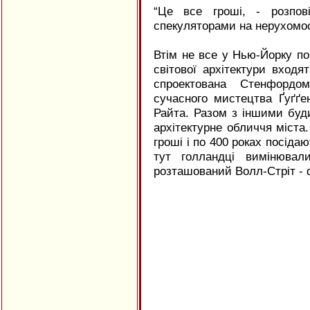
“Це все гроші, - розпов
спекуляторами на нерухомос
Втім не все у Нью-Йорку п
світової архітектури входя
спроектована Стенфорд
сучасного мистецтва Ґуґґе
Райта. Разом з іншими буд
архітектурне обличчя міста.
гроші і по 400 роках посіда
тут голландці вимінювал
розташований Волл-Стріт - ф