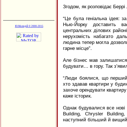
Згодом, як розповідає Беррі
“Це була геніальна ідея: з
Нью-Йорку доставить ва
Ю.Молодій © 2000-2015
центральних ділових район
нерухомість набагато дал
людина тепер могла дозволи
гарне місце”.
Але бізнес мав залишатися 
будувати… в гору. Так з’яв
“Люди боялися, що перший 
хто здавав квартири у будин
захоче орендувати квартиру у
каже історик.
Однак будувалися все нові і
Building, Chrysler Buildin
наступний більший й вищий 