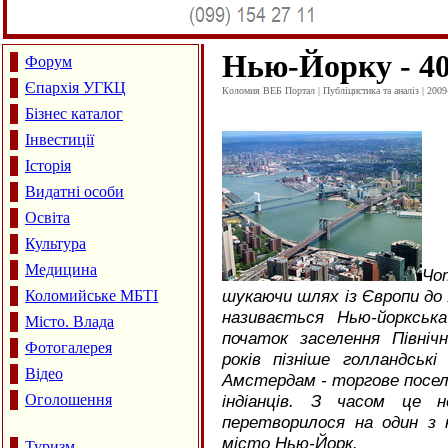
Нью-Йорку - 40
Форум
Єпархія УГКЦ
Коломия ВЕБ Портал | Публіцистика та аналіз | 2009
Бізнес каталог
Інвестиції
Історія
Видатні особи
Освіта
Культура
Медицина
Чо
шукаючи шлях із Європи до А
Коломийське МБТІ
називається Нью-йоркськ
Місто. Влада
початок заселення Північ
Фотогалерея
років пізніше голландськ
Відео
Амстердам - торгове посел
Оголошення
індіанців. З часом це н
перетворилося на один з н
місто Нью-Йорк.
Туризм