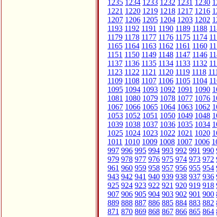
1235
1234
1233
1232
1231
1230
1
1221
1220
1219
1218
1217
1216
1
1207
1206
1205
1204
1203
1202
1
1193
1192
1191
1190
1189
1188
11
1179
1178
1177
1176
1175
1174
11
1165
1164
1163
1162
1161
1160
11
1151
1150
1149
1148
1147
1146
11
1137
1136
1135
1134
1133
1132
11
1123
1122
1121
1120
1119
1118
11
1109
1108
1107
1106
1105
1104
11
1095
1094
1093
1092
1091
1090
1
1081
1080
1079
1078
1077
1076
1
1067
1066
1065
1064
1063
1062
1
1053
1052
1051
1050
1049
1048
1
1039
1038
1037
1036
1035
1034
1
1025
1024
1023
1022
1021
1020
1
1011
1010
1009
1008
1007
1006
1
997
996
995
994
993
992
991
990
979
978
977
976
975
974
973
972
961
960
959
958
957
956
955
954
943
942
941
940
939
938
937
936
925
924
923
922
921
920
919
918
907
906
905
904
903
902
901
900
889
888
887
886
885
884
883
882
871
870
869
868
867
866
865
864