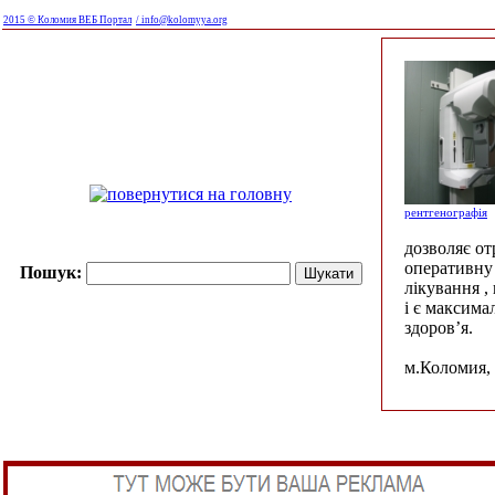
2015 © Коломия ВЕБ Портал
/ info@kolomyya.org
рентгенографія
дозволяє о
оперативну 
Пошук:
лікування ,
і є максима
здоров’я.
м.Коломия, 