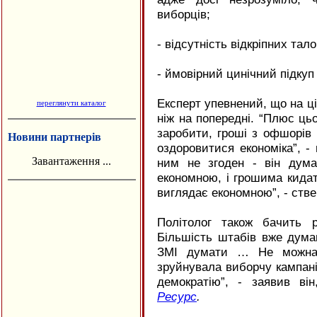
виборців;
- відсутність відкріпних тал
- ймовірний цинічний підкуп 
Експерт упевнений, що на ц
переглянути каталог
ніж на попередні. “Плюс ць
заробити, гроші з офшорів 
Новини партнерів
оздоровитися економіка”, -
Завантаження ...
ним не згоден - він дум
економною, і грошима кидат
виглядає економною”, - стве
Політолог також бачить р
Більшість штабів вже дума
ЗМІ думати … Не можна 
зруйнувала виборчу кампані
демократію”, - заявив ві
Ресурс
.