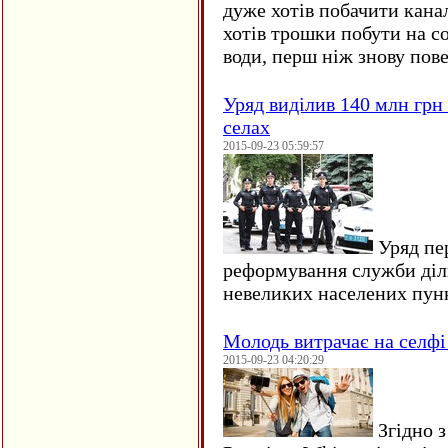
дуже хотів побачити кана
хотів трошки побути на со
води, перш ніж знову пове
Уряд виділив 140 млн грн
селах
2015-09-23 05:59:57
Уряд пер
реформування служби діл
невеликих населених пун
Молодь витрачає на селфі 
2015-09-23 04:20:29
Згідно з