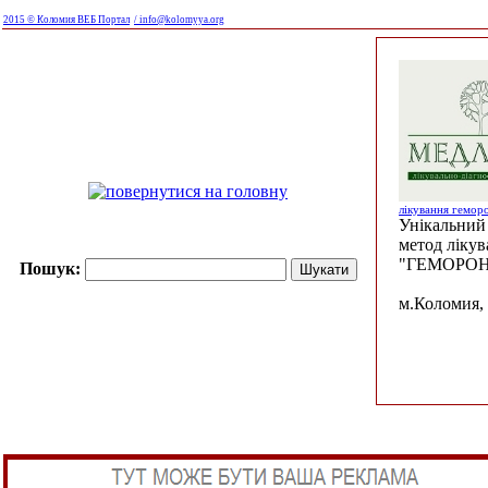
2015 © Коломия ВЕБ Портал
/ info@kolomyya.org
лікування гемор
Унікальний 
метод ліку
"ГЕМОРОН
Пошук:
м.Коломия, 