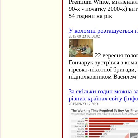
Premium White, мілленіал
90-х - початку 2000-х) ви
54 години на рік
У коломиї розташується г
2015-09-23 02:50:02
22 вересня голо
Гончарук зустрівся з ком
гірсько-піхотної бригади,
підполковником Василем 
За скільки годин можна з
різних країнах світу (інф
2015-09-23 12:50:31