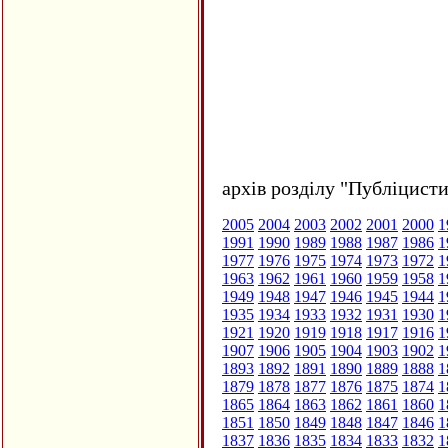
архів розділу "Публіцисти
2005
2004
2003
2002
2001
2000
1
1991
1990
1989
1988
1987
1986
1
1977
1976
1975
1974
1973
1972
1
1963
1962
1961
1960
1959
1958
1
1949
1948
1947
1946
1945
1944
1
1935
1934
1933
1932
1931
1930
1
1921
1920
1919
1918
1917
1916
1
1907
1906
1905
1904
1903
1902
1
1893
1892
1891
1890
1889
1888
1
1879
1878
1877
1876
1875
1874
1
1865
1864
1863
1862
1861
1860
1
1851
1850
1849
1848
1847
1846
1
1837
1836
1835
1834
1833
1832
1