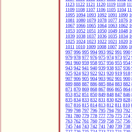
1123
1122
1121
1120
1119
1118
11
1109
1108
1107
1106
1105
1104
11
1095
1094
1093
1092
1091
1090
1
1081
1080
1079
1078
1077
1076
1
1067
1066
1065
1064
1063
1062
1
1053
1052
1051
1050
1049
1048
1
1039
1038
1037
1036
1035
1034
1
1025
1024
1023
1022
1021
1020
1
1011
1010
1009
1008
1007
1006
1
997
996
995
994
993
992
991
990
979
978
977
976
975
974
973
972
961
960
959
958
957
956
955
954
943
942
941
940
939
938
937
936
925
924
923
922
921
920
919
918
907
906
905
904
903
902
901
900
889
888
887
886
885
884
883
882
871
870
869
868
867
866
865
864
853
852
851
850
849
848
847
846
835
834
833
832
831
830
829
828
817
816
815
814
813
812
811
810
799
798
797
796
795
794
793
792
781
780
779
778
777
776
775
774
763
762
761
760
759
758
757
756
745
744
743
742
741
740
739
738
727
726
725
724
723
722
721
720