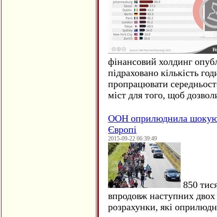
фінансовий холдинг опубл
підраховано кількість год
пропрацювати середньост
міст для того, щоб дозволи
ООН оприлюднила шокуюч
Європі
2015-09-22 06:39:49
850 тися
впродовж наступних двох 
розрахунки, які оприлюд