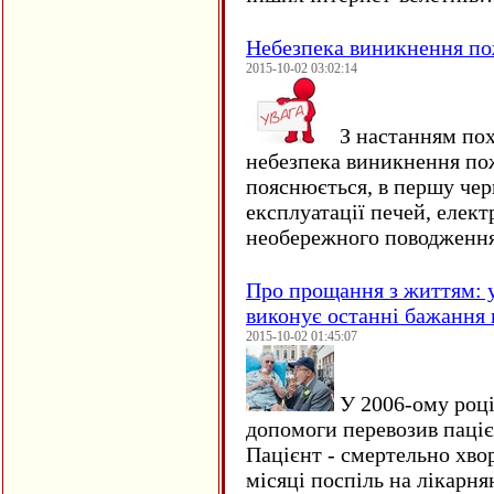
Небезпека виникнення п
2015-10-02 03:02:14
З настанням пох
небезпека виникнення по
пояснюється, в першу чер
експлуатації печей, елект
необережного поводження
Про прощання з життям: у
виконує останні бажання 
2015-10-02 01:45:07
У 2006-ому році 
допомоги перевозив пацієн
Пацієнт - смертельно хво
місяці поспіль на лікарня