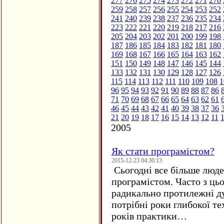
277
276
275
274
273
272
271
270
259
258
257
256
255
254
253
252
241
240
239
238
237
236
235
234
223
222
221
220
219
218
217
216
205
204
203
202
201
200
199
198
187
186
185
184
183
182
181
180
169
168
167
166
165
164
163
162
151
150
149
148
147
146
145
144
133
132
131
130
129
128
127
126
115
114
113
112
111
110
109
108
1
96
95
94
93
92
91
90
89
88
87
86
71
70
69
68
67
66
65
64
63
62
61
46
45
44
43
42
41
40
39
38
37
36
21
20
19
18
17
16
15
14
13
12
11
2005
Як стати програмістом?
2015-12-23 04:30:13
Сьогодні все більше люде
програмістом. Часто з ць
радикально протилежні ду
потрібні роки глибокої те
років практики…