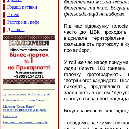
бюлетенями можна підпали
Горящі путівки
бюлетені та інше. Богуш в
фальсифікацій на виборах.
Готелі
Ресторани, кафе
Під час підрахунку голосів
Дозвілля
часто до ЦВК проходять 
відсилала територіальна
фальшивість протоколу в су
про вибори.
У той же час народ придумав
люди беруть 100 гривень, 
галочку, фотографують 
“потрібного” кандидата. Піс
виходять, пред’являють 
залишають з носом “підкупов
Лікувально-діагностичний центр
голосувати за своїх кандида
"Медлюкс"
Приватний пансіонат "Оазис"
Богуш називає й інші “підвод
Виробництво вікон та дверей з ПВХ
та алюмінію
Меблі і меблева фурнітура
- невідомо, за якими списк
Дзвони церковні
адже досі незрозуміло, 