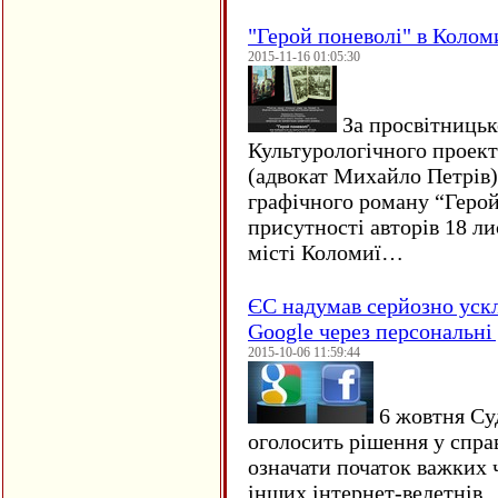
"Герой поневолі" в Колом
2015-11-16 01:05:30
За просвітницько
Культурологічного проект
(адвокат Михайло Петрів)
графічного роману “Герой 
присутності авторів 18 ли
місті Коломиї…
ЄC надумав серйозно уск
Google через персональні 
2015-10-06 11:59:44
6 жовтня Су
оголосить рішення у спра
означати початок важких ч
інших інтернет-велетнів