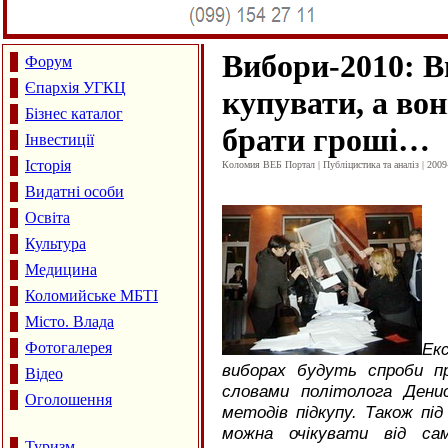
Вибори-2010: В
Форум
Єпархія УГКЦ
купувати, а вон
Бізнес каталог
брати гроші…
Інвестиції
Історія
Коломия ВЕБ Портал | Публіцистика та аналіз | 2009
Видатні особи
Освіта
Культура
Медицина
Коломийське МБТІ
Місто. Влада
Фотогалерея
Ек
виборах будуть спроби пр
Відео
словами політолога Дени
Оголошення
методів підкупу. Також під
можна очікувати від сам
Туризм