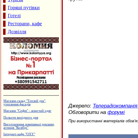
Горящі путівки
Готелі
Ресторани, кафе
Дозвілля
Магазин-склад "Теплий дім",
утеплення фасадів
Джерело:
Телерадіокомпанія
Обговорити на
форумі
Магазин "Софія" - жіночий одяг
Польоти вихідного дня
При використанні матеріалів обов'я
Виготовлення зовнішньої реклами,
агенція "Колібрі"
Інтернет-кафе "OXY"