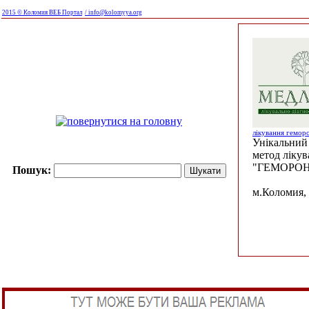
2015 © Коломия ВЕБ Портал
/ info@kolomyya.org
лікування гемор
Унікальний 
метод ліку
"ГЕМОРОН
Пошук:
м.Коломия, 