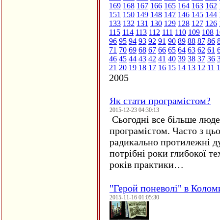
169
168
167
166
165
164
163
162
151
150
149
148
147
146
145
144
133
132
131
130
129
128
127
126
115
114
113
112
111
110
109
108
1
96
95
94
93
92
91
90
89
88
87
86
71
70
69
68
67
66
65
64
63
62
61
46
45
44
43
42
41
40
39
38
37
36
21
20
19
18
17
16
15
14
13
12
11
2005
Як стати програмістом?
2015-12-23 04:30:13
Сьогодні все більше люде
програмістом. Часто з ць
радикально протилежні ду
потрібні роки глибокої те
років практики…
"Герой поневолі" в Колом
2015-11-16 01:05:30