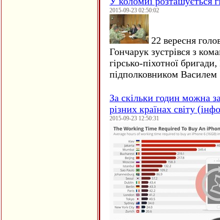
У коломиї розташується г
2015-09-23 02:50:02
22 вересня голо
Гончарук зустрівся з ком
гірсько-піхотної бригади,
підполковником Василем 
За скільки годин можна з
різних країнах світу (інф
2015-09-23 12:50:31