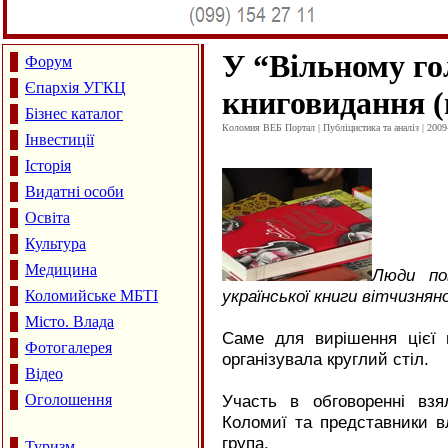
У “Вільному го
Форум
Єпархія УГКЦ
книговидання (
Бізнес каталог
Коломия ВЕБ Портал | Публіцистика та аналіз | 2009
Інвестиції
Історія
Видатні особи
Освіта
Культура
Медицина
Люди по
української книги вітчизнян
Коломийське МБТІ
Місто. Влада
Саме для вирішення цієї 
Фотогалерея
організувала круглий стіл.
Відео
Оголошення
Участь в обговоренні взя
Коломиї та представники в
група.
Туризм