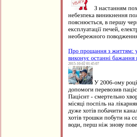
З настанням пох
небезпека виникнення по
пояснюється, в першу чер
експлуатації печей, елект
необережного поводження
Про прощання з життям: у
виконує останні бажання 
2015-10-02 01:45:07
У 2006-ому році 
допомоги перевозив пацієн
Пацієнт - смертельно хво
місяці поспіль на лікарня
дуже хотів побачити кана
хотів трошки побути на со
води, перш ніж знову пове