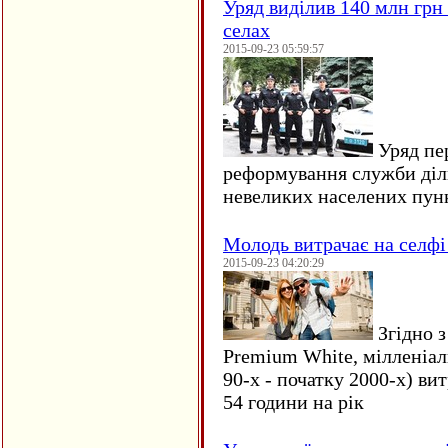
Уряд виділив 140 млн грн
селах
2015-09-23 05:59:57
Уряд пер
реформування служби діл
невеликих населених пун
Молодь витрачає на селфі 
2015-09-23 04:20:29
Згідно з
Premium White, мілленіал
90-х - початку 2000-х) ви
54 години на рік