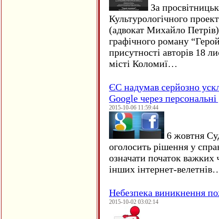
За просвітницько
Культурологічного проект
(адвокат Михайло Петрів)
графічного роману “Герой 
присутності авторів 18 ли
місті Коломиї…
ЄC надумав серйозно уск
Google через персональні 
2015-10-06 11:59:44
6 жовтня Су
оголосить рішення у спра
означати початок важких ч
інших інтернет-велетнів
Небезпека виникнення п
2015-10-02 03:02:14