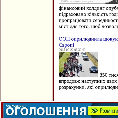
фінансовий холдинг опубл
підраховано кількість год
пропрацювати середньост
міст для того, щоб дозволи
ООН оприлюднила шокуюч
Європі
2015-09-22 06:39:49
850 тися
впродовж наступних двох 
розрахунки, які оприлюд