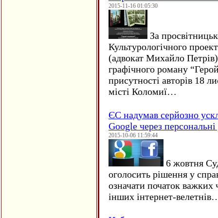
2015-11-16 01:05:30
За просвітницько
Культурологічного проект
(адвокат Михайло Петрів)
графічного роману “Герой 
присутності авторів 18 ли
місті Коломиї…
ЄC надумав серйозно уск
Google через персональні 
2015-10-06 11:59:44
6 жовтня Су
оголосить рішення у спра
означати початок важких ч
інших інтернет-велетнів