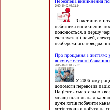
Небезпека виникнення п
2015-10-02 03:02:14
З настанням пох
небезпека виникнення по
пояснюється, в першу чер
експлуатації печей, елект
необережного поводження
Про прощання з життям: у
виконує останні бажання 
2015-10-02 01:45:07
У 2006-ому році 
допомоги перевозив пацієн
Пацієнт - смертельно хво
місяці поспіль на лікарня
дуже хотів побачити кана
хотів трошки побути на со