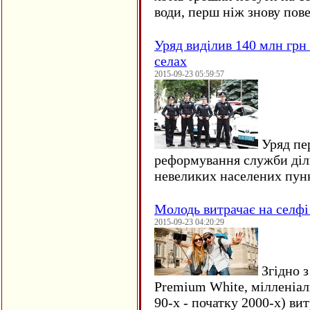
води, перш ніж знову пове
Уряд виділив 140 млн грн
селах
2015-09-23 05:59:57
Уряд пер
реформування служби діл
невеликих населених пун
Молодь витрачає на селфі 
2015-09-23 04:20:29
Згідно з
Premium White, мілленіал
90-х - початку 2000-х) ви