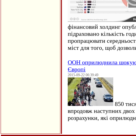
фінансовий холдинг опубл
підраховано кількість год
пропрацювати середньост
міст для того, щоб дозволи
ООН оприлюднила шокуюч
Європі
2015-09-22 06:39:49
850 тися
впродовж наступних двох 
розрахунки, які оприлюд