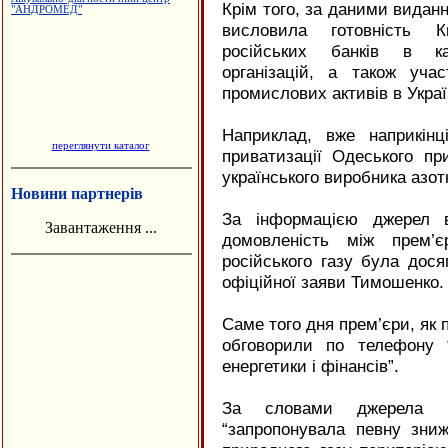
Крім того, за даними видан
висловила готовність К
російських банків в ка
організацій, а також уча
промислових активів в Украї
Наприклад, вже наприкін
переглянути каталог
приватизації Одеського пр
українського виробника азот
Новини партнерів
За інформацією джерел в
Завантаження ...
домовленість між прем’є
російського газу була дос
офіційної заяви Тимошенко.
Саме того дня прем’єри, як
обговорили по телефону “
енергетики і фінансів”.
За словами джерела в
“запропонувала певну зни