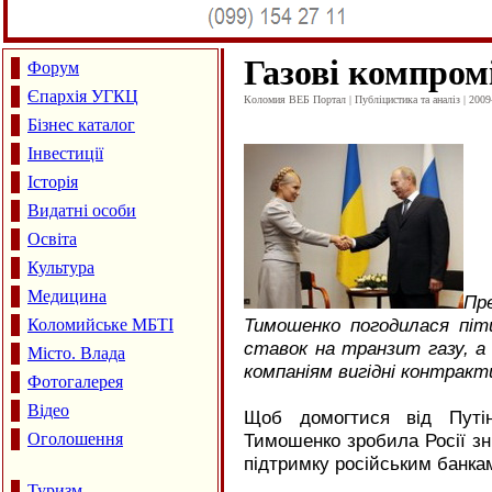
Газові компром
Форум
Єпархія УГКЦ
Коломия ВЕБ Портал | Публіцистика та аналіз | 2009
Бізнес каталог
Інвестиції
Історія
Видатні особи
Освіта
Культура
Медицина
Пр
Тимошенко погодилася піт
Коломийське МБТІ
ставок на транзит газу, а
Місто. Влада
компаніям вигідні контракт
Фотогалерея
Відео
Щоб домогтися від Путін
Оголошення
Тимошенко зробила Росії зн
підтримку російським банкам
Туризм