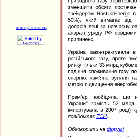
природного газу територією
зменшити обсяги постачан
трейдером RosUkrEnergo в 
50%), який вимагає від 
доларів пені за невчасну о
Ю.Молодій © 2000-2015
апараті уряду РФ повідоми
припинено.
Україна законтрактувала 
російського газу, проте з
ринку тільки 33 млрд кубоме
падіння споживання газу по
енергію, кам’яне вугілля та
метою підвищення енергобез
Прем’єр пообіцяла, що н
України” замість 52 млрд 
імпортувала в 2007 році) к
повідомляє
ТСН
.
Обговорити на
форумі