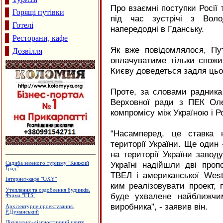
Про взаємні поступки Росії
Горящі путівки
під час зустрічі з Воло
Готелі
напередодні в Гданську.
Ресторани, кафе
Як вже повідомлялося, Пу
Дозвілля
оплачуватиме тільки спожит
Києву доведеться задля цьо
Проте, за словами радника 
Верховної ради з ПЕК Оле
компромісу між Україною і Р
“Насамперед, це ставка 
території України. Ще один
на території України завод
Україні надійшли дві пропо
Сімейний пансіон "На Куті"
ТВЕЛ і американської West
Лікувально-діагностичний центр
"Медлайф"
ким реалізовувати проект,
Рафтинг
буде ухвалене найближчи
Приватний пансіонат "Оазис"
виробника”, - заявив він.
Лікувально-діагностичний центр
"Медлюкс"