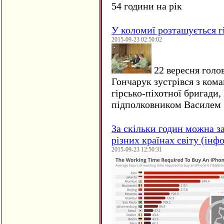
54 години на рік
У коломиї розташується г
2015-09-23 02:50:02
22 вересня голо
Гончарук зустрівся з ком
гірсько-піхотної бригади,
підполковником Василем 
За скільки годин можна з
різних країнах світу (інф
2015-09-23 12:50:31