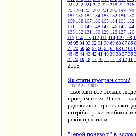
223
222
221
220
219
218
217
216
205
204
203
202
201
200
199
198
187
186
185
184
183
182
181
180
169
168
167
166
165
164
163
162
151
150
149
148
147
146
145
144
133
132
131
130
129
128
127
126
115
114
113
112
111
110
109
108
1
96
95
94
93
92
91
90
89
88
87
86
71
70
69
68
67
66
65
64
63
62
61
46
45
44
43
42
41
40
39
38
37
36
21
20
19
18
17
16
15
14
13
12
11
2005
Як стати програмістом?
2015-12-23 04:30:13
Сьогодні все більше люде
програмістом. Часто з ць
радикально протилежні ду
потрібні роки глибокої те
років практики…
"Герой поневолі" в Колом