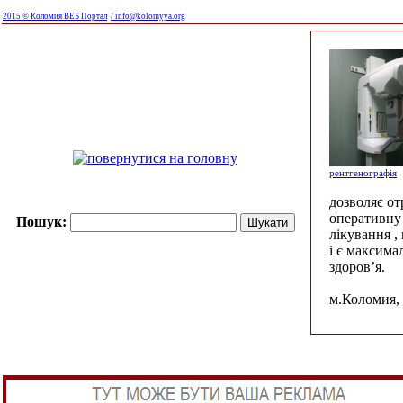
2015 © Коломия ВЕБ Портал
/ info@kolomyya.org
рентгенографія
дозволяє о
оперативну 
Пошук:
лікування ,
і є максима
здоров’я.
м.Коломия, 