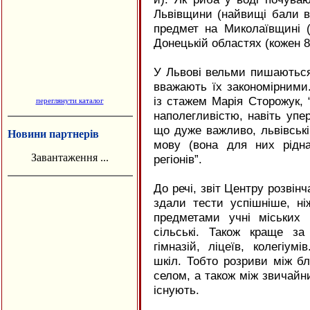
Львівщини (найвищі бали в
предмет на Миколаївщині (
Донецькій областях (кожен 8
У Львові вельми пишаються
вважають їх закономірними.
із стажем Марія Сторожук, 
переглянути каталог
наполегливістю, навіть упер
що дуже важливо, львівські
Новини партнерів
мову (вона для них рідна)
Завантаження ...
регіонів”.
До речі, звіт Центру розвінч
здали тести успішніше, ні
предметами учні міських 
сільські. Також краще з
гімназій, ліцеїв, колегіум
шкіл. Тобто розриви між б
селом, а також між звичайн
існують.