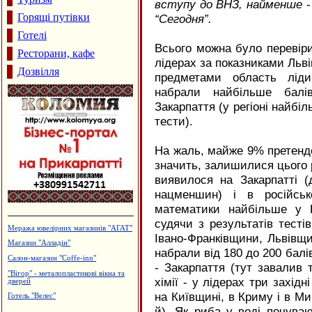
вступу до ВНЗ, найменше - з
Горящі путівки
“Сегодня”.
Готелі
Всього можна було перевіри
Ресторани, кафе
лідерах за показниками Льві
Дозвілля
предметами область ліди
набрали найбільше балів
Закарпаття (у регіоні найбіл
тести).
На жаль, майже 9% претенден
значить, залишилися цього 
виявилося на Закарпатті (
нацменшин) і в російськ
математики найбільше у К
судячи з результатів тест
Будцентр "Деніго"
Івано-Франківщини, Львівщи
Архітектурне проектування.
набрали від 180 до 200 балі
Р.Думанський
- Закарпаття (тут завалив 
Меблі і меблева фурнітура
хімії - у лідерах три західн
Меблева фабрика "ТТТ"
на Київщині, в Криму і в Мик
Виготовлення зовнішньої реклами,
агенція "Колібрі"
й). Як риба у воді почуваю