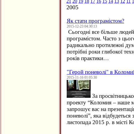
21
20
19
18
17
16
15
14
13
12
11
2005
Як стати програмістом?
2015-12-23 04:30:13
Сьогодні все більше людей 
програмістом. Часто з цьо
радикально протилежні дум
потрібні роки глибокої техн
років практики…
"Герой поневолі" в Коломи
2015-11-16 01:05:30
За просвітницько
проекту “Коломия – наше м
запрошує вас на презентац
поневолі”, яка відбудеться 
листопада 2015 р. в місті