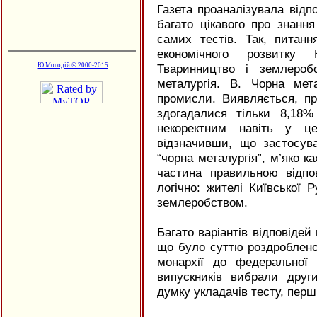
Газета проаналізувала відпо
багато цікавого про знання
самих тестів. Так, питан
економічного розвитку 
Ю.Молодій © 2000-2015
Тваринництво і землероб
металургія. В. Чорна мета
промисли. Виявляється, пра
здогадалися тільки 8,18
некоректним навіть у це
відзначивши, що застосув
“чорна металургія”, м’яко ка
частина правильною відпо
логічно: жителі Київської 
землеробством.
Багато варіантів відповідей
що було суттю роздробленост
монархії до федеральної 
випускників вибрали друг
думку укладачів тесту, перш