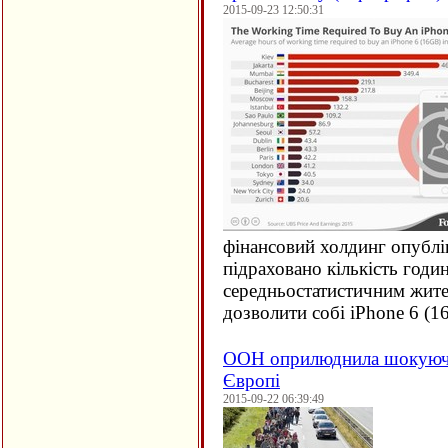
2015-09-23 12:50:31
фінансовий холдинг опублі
підраховано кількість годи
середньостатистичним жите
дозволити собі iPhone 6 (
1
ООН оприлюднила шокуючи
Європі
2015-09-22 06:39:49