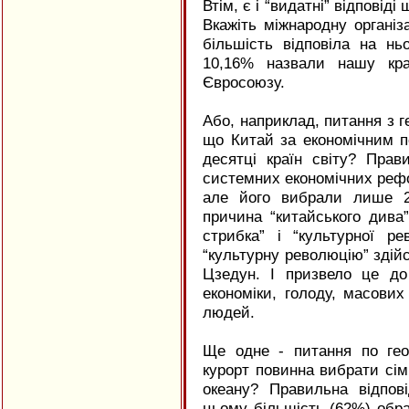
Втім, є і “видатні” відповід
Вкажіть міжнародну організ
більшість відповіла на нь
10,16% назвали нашу кр
Євросоюзу.
Або, наприклад, питання з г
що Китай за економічним п
десятці країн світу? Прав
системних економічних рефор
але його вибрали лише 2
причина “китайського дива”
стрибка” і “культурної ре
“культурну революцію” здій
Цзедун. І призвело це до 
економіки, голоду, масових
людей.
Ще одне - питання по ге
курорт повинна вибрати сім’
океану? Правильна відпові
цьому більшість (62%) обр