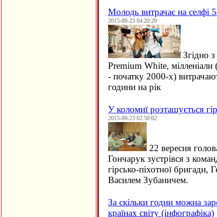
Молодь витрачає на селфі 5
2015-09-23 04:20:29
Згідно з
Premium White, мілленіали 
- початку 2000-х) витрачаю
години на рік
У коломиї розташується гір
2015-09-23 02:50:02
22 вересня голов
Гончарук зустрівся з кома
гірсько-піхотної бригади, 
Василем Зубаничем.
За скільки годин можна зар
країнах світу (інфографіка)