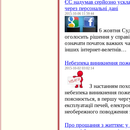
ЄC надумав серйозно ускла
через персональні дані
2015-10-06 11:59:44
6 жовтня Су
оголосить рішення у справ
означати початок важких ча
інших інтернет-велетнів…
Небезпека виникнення пож
2015-10-02 03:02:14
З настанням похо
небезпека виникнення поже
пояснюється, в першу черг
експлуатації печей, електро
необережного поводження 
Про прощання з життям: у 