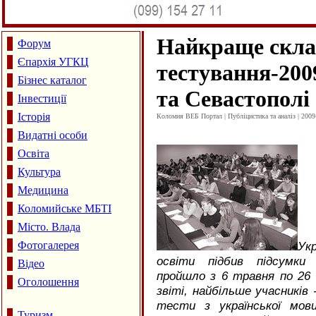
Найкраще скл
Форум
Єпархія УГКЦ
тестування-2009
Бізнес каталог
та Севастополі
Інвестиції
Історія
Коломия ВЕБ Портал | Публіцистика та аналіз | 2009
Видатні особи
Освіта
Культура
Медицина
Коломийське МБТІ
Місто. Влада
Фотогалерея
Ук
освіти підбив підсумки
Відео
пройшло з 6 травня по 26 
Оголошення
звіті, найбільше учасників 
тести з української мов
Туризм