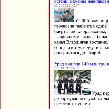
останні бажання невиліков
2015-10-02 01:45:07
У 2006-ому році 
перевозив пацієнта з однієї 
смертельно хвора людина, щ
лікарняному ліжку. Під час
канал Влардінген востаннє.
сонці та вітру, відчути зап
повернутися до лікарні.
Уряд виділив 140 млн грн н
2015-09-23 05:59:57
Уряд пер
реформування служби дільн
населених пунктах