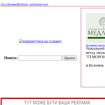
2015 © Коломия ВЕБ Портал
/ info@kolomyya.org
лікування гемор
Унікальний 
метод ліку
"ГЕМОРОН
Пошук:
м.Коломия, 