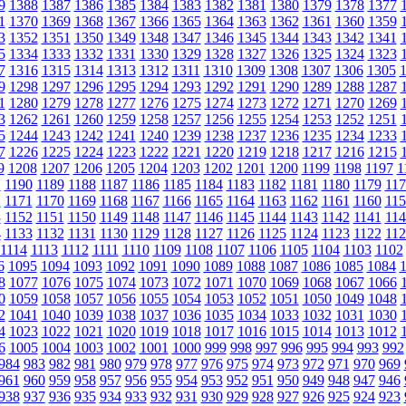
9
1388
1387
1386
1385
1384
1383
1382
1381
1380
1379
1378
1377
1
1370
1369
1368
1367
1366
1365
1364
1363
1362
1361
1360
1359
3
1352
1351
1350
1349
1348
1347
1346
1345
1344
1343
1342
1341
5
1334
1333
1332
1331
1330
1329
1328
1327
1326
1325
1324
1323
7
1316
1315
1314
1313
1312
1311
1310
1309
1308
1307
1306
1305
9
1298
1297
1296
1295
1294
1293
1292
1291
1290
1289
1288
1287
1
1280
1279
1278
1277
1276
1275
1274
1273
1272
1271
1270
1269
3
1262
1261
1260
1259
1258
1257
1256
1255
1254
1253
1252
1251
5
1244
1243
1242
1241
1240
1239
1238
1237
1236
1235
1234
1233
7
1226
1225
1224
1223
1222
1221
1220
1219
1218
1217
1216
1215
9
1208
1207
1206
1205
1204
1203
1202
1201
1200
1199
1198
1197
1
1
1190
1189
1188
1187
1186
1185
1184
1183
1182
1181
1180
1179
117
2
1171
1170
1169
1168
1167
1166
1165
1164
1163
1162
1161
1160
115
3
1152
1151
1150
1149
1148
1147
1146
1145
1144
1143
1142
1141
114
4
1133
1132
1131
1130
1129
1128
1127
1126
1125
1124
1123
1122
112
1114
1113
1112
1111
1110
1109
1108
1107
1106
1105
1104
1103
1102
6
1095
1094
1093
1092
1091
1090
1089
1088
1087
1086
1085
1084
8
1077
1076
1075
1074
1073
1072
1071
1070
1069
1068
1067
1066
0
1059
1058
1057
1056
1055
1054
1053
1052
1051
1050
1049
1048
2
1041
1040
1039
1038
1037
1036
1035
1034
1033
1032
1031
1030
4
1023
1022
1021
1020
1019
1018
1017
1016
1015
1014
1013
1012
6
1005
1004
1003
1002
1001
1000
999
998
997
996
995
994
993
992
984
983
982
981
980
979
978
977
976
975
974
973
972
971
970
969
961
960
959
958
957
956
955
954
953
952
951
950
949
948
947
946
938
937
936
935
934
933
932
931
930
929
928
927
926
925
924
923