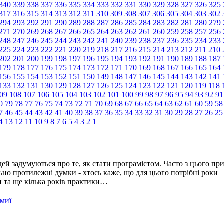
340
339
338
337
336
335
334
333
332
331
330
329
328
327
326
325
317
316
315
314
313
312
311
310
309
308
307
306
305
304
303
302
294
293
292
291
290
289
288
287
286
285
284
283
282
281
280
279
271
270
269
268
267
266
265
264
263
262
261
260
259
258
257
256
248
247
246
245
244
243
242
241
240
239
238
237
236
235
234
233
225
224
223
222
221
220
219
218
217
216
215
214
213
212
211
210
202
201
200
199
198
197
196
195
194
193
192
191
190
189
188
187
179
178
177
176
175
174
173
172
171
170
169
168
167
166
165
164
156
155
154
153
152
151
150
149
148
147
146
145
144
143
142
141
133
132
131
130
129
128
127
126
125
124
123
122
121
120
119
118
09
108
107
106
105
104
103
102
101
100
99
98
97
96
95
94
93
92
91
0
79
78
77
76
75
74
73
72
71
70
69
68
67
66
65
64
63
62
61
60
59
58
7
46
45
44
43
42
41
40
39
38
37
36
35
34
33
32
31
30
29
28
27
26
25
4
13
12
11
10
9
8
7
6
5
4
3
2
1
ей задумуються про те, як стати програмістом. Часто з цього пр
но протилежні думки - хтось каже, що для цього потрібні роки
ти та ще кілька років практики…
омиї