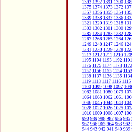
1393
1392
1391
1390
138
1375
1374
1373
1372
137
1357
1356
1355
1354
135
1339
1338
1337
1336
133
1321
1320
1319
1318
131
1303
1302
1301
1300
129
1285
1284
1283
1282
128
1267
1266
1265
1264
126
1249
1248
1247
1246
124
1231
1230
1229
1228
122
1213
1212
1211
1210
120
1195
1194
1193
1192
119
1176
1175
1174
1173
117
1157
1156
1155
1154
115
1138
1137
1136
1135
113
1119
1118
1117
1116
1115
1100
1099
1098
1097
109
1082
1081
1080
1079
107
1064
1063
1062
1061
106
1046
1045
1044
1043
104
1028
1027
1026
1025
102
1010
1009
1008
1007
100
990
989
988
987
986
985
967
966
965
964
963
962
944
943
942
941
940
939