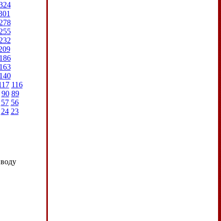
324
301
278
255
232
209
186
163
140
117
116
90
89
57
56
24
23
иводу