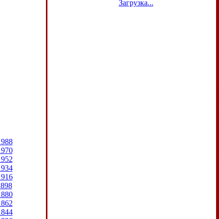
Загрузка...
1988
1970
1952
1934
1916
1898
1880
1862
1844