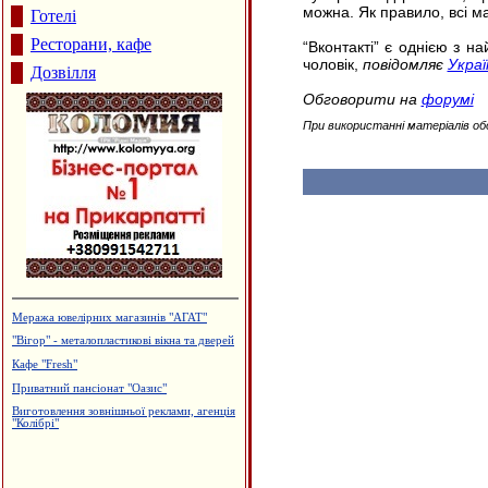
можна. Як правило, всі м
Готелі
Ресторани, кафе
“Вконтакті” є однією з н
чоловік,
повідомляє
Украї
Дозвілля
Обговорити на
форумі
При використанні матеріалів об
Меража ювелірних магазинів "АГАТ"
"Вігор" - металопластикові вікна та дверей
Кафе "Fresh"
Приватний пансіонат "Оазис"
Виготовлення зовнішньої реклами, агенція
"Колібрі"