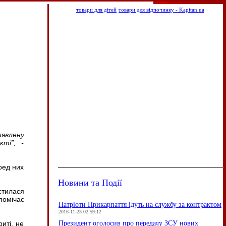
товари для дітей
товари для відпочинку - Kapitan.ua
явлену
ті”, -
ред них
Новини та Події
істилася
помічає
Патріоти Прикарпаття ідуть на службу за контрактом
2016-11-23 02:59:12
Президент оголосив про передачу ЗСУ нових
иті, не