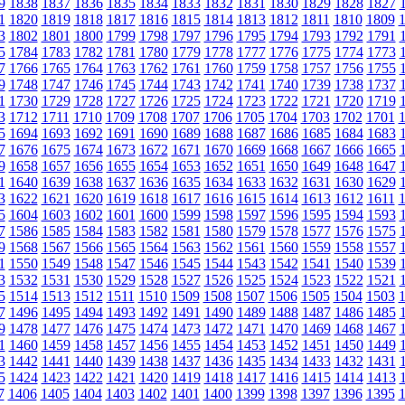
9
1838
1837
1836
1835
1834
1833
1832
1831
1830
1829
1828
1827
1
1820
1819
1818
1817
1816
1815
1814
1813
1812
1811
1810
1809
3
1802
1801
1800
1799
1798
1797
1796
1795
1794
1793
1792
1791
5
1784
1783
1782
1781
1780
1779
1778
1777
1776
1775
1774
1773
7
1766
1765
1764
1763
1762
1761
1760
1759
1758
1757
1756
1755
9
1748
1747
1746
1745
1744
1743
1742
1741
1740
1739
1738
1737
1
1730
1729
1728
1727
1726
1725
1724
1723
1722
1721
1720
1719
3
1712
1711
1710
1709
1708
1707
1706
1705
1704
1703
1702
1701
5
1694
1693
1692
1691
1690
1689
1688
1687
1686
1685
1684
1683
7
1676
1675
1674
1673
1672
1671
1670
1669
1668
1667
1666
1665
9
1658
1657
1656
1655
1654
1653
1652
1651
1650
1649
1648
1647
1
1640
1639
1638
1637
1636
1635
1634
1633
1632
1631
1630
1629
3
1622
1621
1620
1619
1618
1617
1616
1615
1614
1613
1612
1611
5
1604
1603
1602
1601
1600
1599
1598
1597
1596
1595
1594
1593
7
1586
1585
1584
1583
1582
1581
1580
1579
1578
1577
1576
1575
9
1568
1567
1566
1565
1564
1563
1562
1561
1560
1559
1558
1557
1
1550
1549
1548
1547
1546
1545
1544
1543
1542
1541
1540
1539
3
1532
1531
1530
1529
1528
1527
1526
1525
1524
1523
1522
1521
5
1514
1513
1512
1511
1510
1509
1508
1507
1506
1505
1504
1503
7
1496
1495
1494
1493
1492
1491
1490
1489
1488
1487
1486
1485
9
1478
1477
1476
1475
1474
1473
1472
1471
1470
1469
1468
1467
1
1460
1459
1458
1457
1456
1455
1454
1453
1452
1451
1450
1449
3
1442
1441
1440
1439
1438
1437
1436
1435
1434
1433
1432
1431
5
1424
1423
1422
1421
1420
1419
1418
1417
1416
1415
1414
1413
7
1406
1405
1404
1403
1402
1401
1400
1399
1398
1397
1396
1395