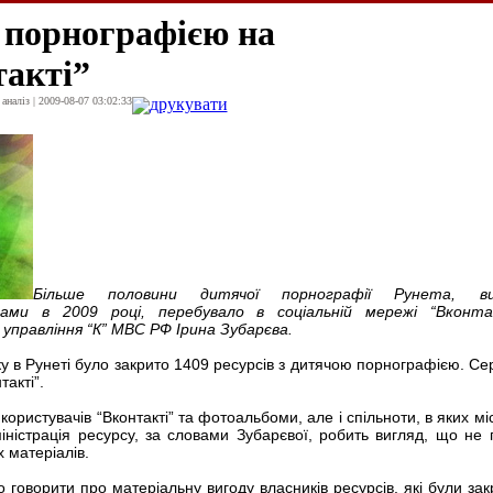
 порнографією на
такті”
наліз | 2009-08-07 03:02:33
друкувати
Більше половини дитячої порнографії Рунета, ви
ами в 2009 році, перебувало в соціальній мережі “Вконтак
управління “К” МВС РФ Ірина Зубарєва.
ку в Рунеті було закрито 1409 ресурсів з дитячою порнографією. Се
такті”.
и користувачів “Вконтакті” та фотоальбоми, але і спільноти, в яких м
іністрація ресурсу, за словами Зубарєвої, робить вигляд, що не 
 матеріалів.
 говорити про матеріальну вигоду власників ресурсів, які були закр