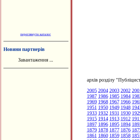
переглянути каталог
Новини партнерів
Завантаження ...
архів розділу "Публіцис
2005
2004
2003
2002
200
1987
1986
1985
1984
198
1969
1968
1967
1966
196
1951
1950
1949
1948
194
1933
1932
1931
1930
192
1915
1914
1913
1912
191
1897
1896
1895
1894
189
1879
1878
1877
1876
187
1861
1860
1859
1858
185