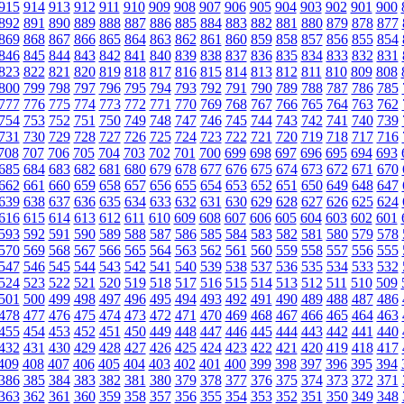
915
914
913
912
911
910
909
908
907
906
905
904
903
902
901
900
892
891
890
889
888
887
886
885
884
883
882
881
880
879
878
877
869
868
867
866
865
864
863
862
861
860
859
858
857
856
855
854
846
845
844
843
842
841
840
839
838
837
836
835
834
833
832
831
823
822
821
820
819
818
817
816
815
814
813
812
811
810
809
808
800
799
798
797
796
795
794
793
792
791
790
789
788
787
786
785
777
776
775
774
773
772
771
770
769
768
767
766
765
764
763
762
754
753
752
751
750
749
748
747
746
745
744
743
742
741
740
739
731
730
729
728
727
726
725
724
723
722
721
720
719
718
717
716
708
707
706
705
704
703
702
701
700
699
698
697
696
695
694
693
685
684
683
682
681
680
679
678
677
676
675
674
673
672
671
670
662
661
660
659
658
657
656
655
654
653
652
651
650
649
648
647
639
638
637
636
635
634
633
632
631
630
629
628
627
626
625
624
616
615
614
613
612
611
610
609
608
607
606
605
604
603
602
601
593
592
591
590
589
588
587
586
585
584
583
582
581
580
579
578
570
569
568
567
566
565
564
563
562
561
560
559
558
557
556
555
547
546
545
544
543
542
541
540
539
538
537
536
535
534
533
532
524
523
522
521
520
519
518
517
516
515
514
513
512
511
510
509
501
500
499
498
497
496
495
494
493
492
491
490
489
488
487
486
478
477
476
475
474
473
472
471
470
469
468
467
466
465
464
463
455
454
453
452
451
450
449
448
447
446
445
444
443
442
441
440
432
431
430
429
428
427
426
425
424
423
422
421
420
419
418
417
409
408
407
406
405
404
403
402
401
400
399
398
397
396
395
394
386
385
384
383
382
381
380
379
378
377
376
375
374
373
372
371
363
362
361
360
359
358
357
356
355
354
353
352
351
350
349
348