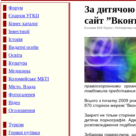
За дитячою
Форум
Єпархія УГКЦ
сайт ”Вкон
Бізнес каталог
Коломия ВЕБ Портал | Публіцистика та а
Інвестиції
Історія
Видатні особи
Освіта
Культура
Медицина
Коломийське МБТІ
правоохоронними орган
Місто. Влада
повідомила представник 
Фотогалерея
Всього з початку 2009 ро
Відео
870 сторінок мережі “Вкон
Оголошення
Закриті не тільки сторінк
дитяча порнографія. Адм
Туризм
розповсюдження подібних
Горящі путівки
Зубарєва підкреслила, що