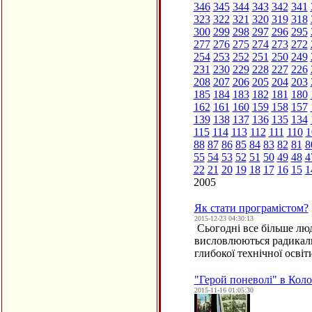
346
345
344
343
342
341
323
322
321
320
319
318
300
299
298
297
296
295
277
276
275
274
273
272
254
253
252
251
250
249
231
230
229
228
227
226
208
207
206
205
204
203
185
184
183
182
181
180
162
161
160
159
158
157
139
138
137
136
135
134
115
114
113
112
111
110
1
88
87
86
85
84
83
82
81
8
55
54
53
52
51
50
49
48
4
22
21
20
19
18
17
16
15
1
2005
Як стати програмістом?
2015-12-23 04:30:13
Сьогодні все більше люд
висловлюються радикаль
глибокої технічної осві
"Герой поневолі" в Кол
2015-11-16 01:05:30