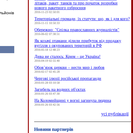
літаків, ракет, танків та про початок розробки
нового ракетного озброєння
2016-11-23 02:50:01
льйонів
Територіальні громади, їх статути: що, як і для кого?
2016-11-11 10:50:33
Обережно: "Спілка православних журналістів"
2016-06-02 07:38:51
Як козачі отамани ділили прибуток від продажу
вугілля з окупованих територій в РФ
2016-05-18 12:48:23
Дива не сталось: Крим – це Україна!
2016-04-19 02:55:40
Обов’язок церкви – нести мир і любов
2016-02-17 02:45:28
Чергові ілюзії російської пропаганди
2016-01-28 03:10:58
Загибель на водних об'єктах
2016-01-26 03:47:30
На Коломийщині у вогні загинула людина
2016-01-26 03:42:56
усі публікації
Новини партнерів