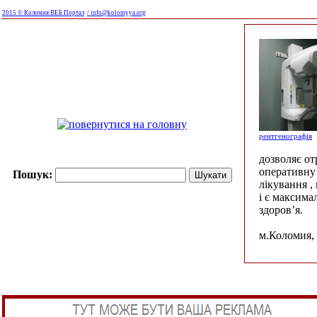
2015 © Коломия ВЕБ Портал
/ info@kolomyya.org
рентгенографія
дозволяє о
оперативну 
Пошук:
лікування ,
і є максима
здоров’я.
м.Коломия, 