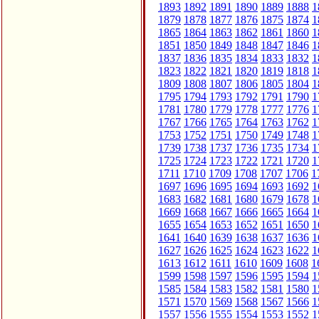
1893
1892
1891
1890
1889
1888
1
1879
1878
1877
1876
1875
1874
1
1865
1864
1863
1862
1861
1860
1
1851
1850
1849
1848
1847
1846
1
1837
1836
1835
1834
1833
1832
1
1823
1822
1821
1820
1819
1818
1
1809
1808
1807
1806
1805
1804
1
1795
1794
1793
1792
1791
1790
1
1781
1780
1779
1778
1777
1776
1
1767
1766
1765
1764
1763
1762
1
1753
1752
1751
1750
1749
1748
1
1739
1738
1737
1736
1735
1734
1
1725
1724
1723
1722
1721
1720
1
1711
1710
1709
1708
1707
1706
1
1697
1696
1695
1694
1693
1692
1
1683
1682
1681
1680
1679
1678
1
1669
1668
1667
1666
1665
1664
1
1655
1654
1653
1652
1651
1650
1
1641
1640
1639
1638
1637
1636
1
1627
1626
1625
1624
1623
1622
1
1613
1612
1611
1610
1609
1608
1
1599
1598
1597
1596
1595
1594
1
1585
1584
1583
1582
1581
1580
1
1571
1570
1569
1568
1567
1566
1
1557
1556
1555
1554
1553
1552
1