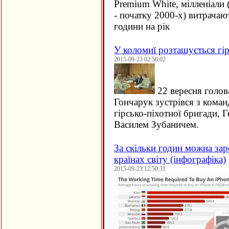
Premium White, мілленіали 
- початку 2000-х) витрачаю
години на рік
У коломиї розташується гір
2015-09-23 02:50:02
22 вересня голов
Гончарук зустрівся з кома
гірсько-піхотної бригади, 
Василем Зубаничем.
За скільки годин можна зар
країнах світу (інфографіка)
2015-09-23 12:50:31