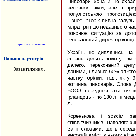
Пивовари хоча й не схвал
неповнолітніми, але її пр
популістською пропозиці
бізнес. “Торік пивна галуз
млрд грн і до недавнього ча
пояснює ситуацію за доп
генеральний директор конце
переглянути каталог
Україні, не дивлячись на
останні десять років у три 
Новини партнерів
далеко, переконаний деп
Завантаження ...
даними, близько 60% алкого
частку горілки, тоді, як у 
вотчина пивоварів. Слова 
ВООЗ: середньостатистични
ірландець - по 130 л, німець
л.
Коренькова і зовсім з
співвітчизників, наполягаю
За її словами, ще в середн
високий вміст в ньому вітам