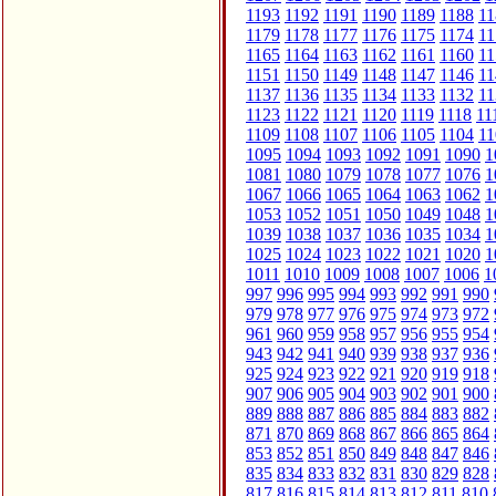
1193
1192
1191
1190
1189
1188
11
1179
1178
1177
1176
1175
1174
11
1165
1164
1163
1162
1161
1160
11
1151
1150
1149
1148
1147
1146
11
1137
1136
1135
1134
1133
1132
11
1123
1122
1121
1120
1119
1118
11
1109
1108
1107
1106
1105
1104
11
1095
1094
1093
1092
1091
1090
1
1081
1080
1079
1078
1077
1076
1
1067
1066
1065
1064
1063
1062
1
1053
1052
1051
1050
1049
1048
1
1039
1038
1037
1036
1035
1034
1
1025
1024
1023
1022
1021
1020
1
1011
1010
1009
1008
1007
1006
1
997
996
995
994
993
992
991
990
979
978
977
976
975
974
973
972
961
960
959
958
957
956
955
954
943
942
941
940
939
938
937
936
925
924
923
922
921
920
919
918
907
906
905
904
903
902
901
900
889
888
887
886
885
884
883
882
871
870
869
868
867
866
865
864
853
852
851
850
849
848
847
846
835
834
833
832
831
830
829
828
817
816
815
814
813
812
811
810