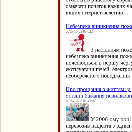
означати початок важких ча
інших інтернет-велетнів…
Небезпека виникнення пож
2015-10-02 03:02:14
З настанням похо
небезпека виникнення поже
пояснюється, в першу черг
експлуатації печей, електро
необережного поводження 
Про прощання з життям: у 
останні бажання невиліков
2015-10-02 01:45:07
У 2006-ому році 
перевозив пацієнта з однієї 