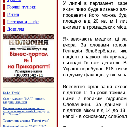
У липні в парламенті заре
Горящі путівки
яким пиво буде визнано ал
Готелі
продавати його можна буде
площею від 20 кв. м і ли
Ресторани, кафе
вживати в громадських місц
Дозвілля
Як вважають медики, ці з
вчора. За словами головн
Геннадія Зільберблата, я
пацієнтів наркоклінік припад
сьогодні їх вже десяток. В
Україні перебуває 618 тися
на думку фахівців, у вісім р
Всесвітня організація охор
підлітків 11-15 років таким
Архітектурне проектування.
Р.Думанський
ними з великим відривом
Готельний комплекс, сауна
Словаччини. За даними В
"Фільварок"
підлітків віком від 14 до 1
Виробництво солоду, ВАТ
"Дятьківці"
напої - в основному слабоал
Гуртовня канцтоварів
Дзвони церковні