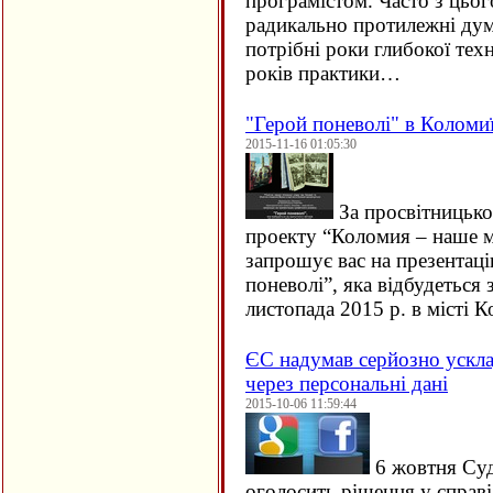
програмістом. Часто з цьо
радикально протилежні дум
потрібні роки глибокої техн
років практики…
"Герой поневолі" в Коломи
2015-11-16 01:05:30
За просвітницько
проекту “Коломия – наше м
запрошує вас на презентац
поневолі”, яка відбудеться 
листопада 2015 р. в місті
ЄC надумав серйозно ускла
через персональні дані
2015-10-06 11:59:44
6 жовтня Су
оголосить рішення у справ