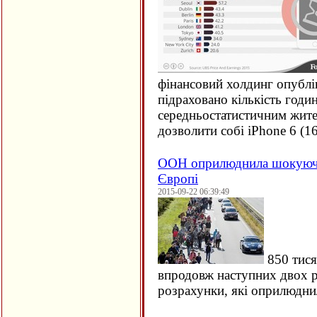
фінансовий холдинг опублі
підраховано кількість годи
середньостатистичним жите
дозволити собі iPhone 6 (
1
ООН оприлюднила шокуючи
Європі
2015-09-22 06:39:49
850 тися
впродовж наступних двох ро
розрахунки, які оприлюдн