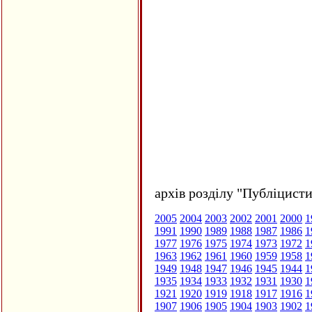
архів розділу "Публіцисти
2005
2004
2003
2002
2001
2000
1
1991
1990
1989
1988
1987
1986
1
1977
1976
1975
1974
1973
1972
1
1963
1962
1961
1960
1959
1958
1
1949
1948
1947
1946
1945
1944
1
1935
1934
1933
1932
1931
1930
1
1921
1920
1919
1918
1917
1916
1
1907
1906
1905
1904
1903
1902
1