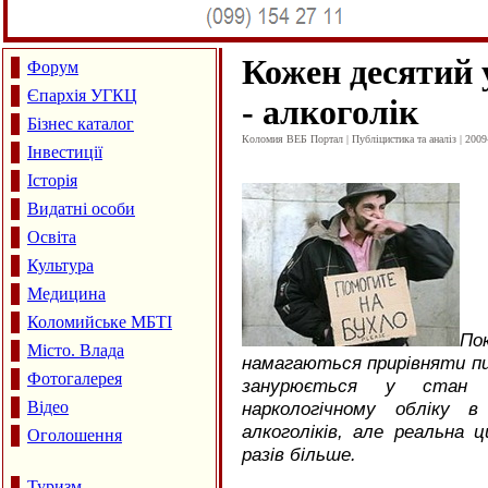
Кожен десятий 
Форум
Єпархія УГКЦ
- алкоголік
Бізнес каталог
Коломия ВЕБ Портал | Публіцистика та аналіз | 2009
Інвестиції
Історія
Видатні особи
Освіта
Культура
Медицина
Коломийське МБТІ
По
Місто. Влада
намагаються прирівняти пив
Фотогалерея
занурюється у стан п
Відео
наркологічному обліку в
алкоголіків, але реальна ц
Оголошення
разів більше.
Туризм