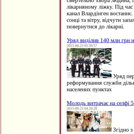
смертельно хвора людина, щ
лікарняному ліжку. Під час
канал Влардінген востаннє.
сонці та вітру, відчути зап
повернутися до лікарні.
Уряд виділив 140 млн грн н
2015-09-23 05:59:57
Уряд пер
реформування служби дільн
населених пунктах
Молодь витрачає на селфі 5
2015-09-23 04:20:29
Згідно з