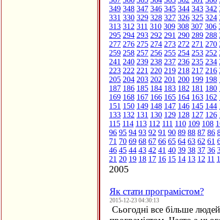
349
348
347
346
345
344
343
342
331
330
329
328
327
326
325
324
313
312
311
310
309
308
307
306
295
294
293
292
291
290
289
288
277
276
275
274
273
272
271
270
259
258
257
256
255
254
253
252
241
240
239
238
237
236
235
234
223
222
221
220
219
218
217
216
205
204
203
202
201
200
199
198
187
186
185
184
183
182
181
180
169
168
167
166
165
164
163
162
151
150
149
148
147
146
145
144
133
132
131
130
129
128
127
126
115
114
113
112
111
110
109
108
1
96
95
94
93
92
91
90
89
88
87
86
71
70
69
68
67
66
65
64
63
62
61
46
45
44
43
42
41
40
39
38
37
36
21
20
19
18
17
16
15
14
13
12
11
2005
Як стати програмістом?
2015-12-23 04:30:13
Сьогодні все більше людей 