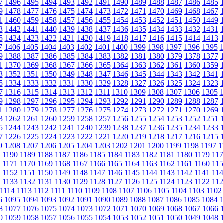
7
1496
1495
1494
1493
1492
1491
1490
1489
1488
1487
1486
1485
9
1478
1477
1476
1475
1474
1473
1472
1471
1470
1469
1468
1467
1
1460
1459
1458
1457
1456
1455
1454
1453
1452
1451
1450
1449
3
1442
1441
1440
1439
1438
1437
1436
1435
1434
1433
1432
1431
5
1424
1423
1422
1421
1420
1419
1418
1417
1416
1415
1414
1413
7
1406
1405
1404
1403
1402
1401
1400
1399
1398
1397
1396
1395
9
1388
1387
1386
1385
1384
1383
1382
1381
1380
1379
1378
1377
1
1370
1369
1368
1367
1366
1365
1364
1363
1362
1361
1360
1359
3
1352
1351
1350
1349
1348
1347
1346
1345
1344
1343
1342
1341
5
1334
1333
1332
1331
1330
1329
1328
1327
1326
1325
1324
1323
7
1316
1315
1314
1313
1312
1311
1310
1309
1308
1307
1306
1305
9
1298
1297
1296
1295
1294
1293
1292
1291
1290
1289
1288
1287
1
1280
1279
1278
1277
1276
1275
1274
1273
1272
1271
1270
1269
3
1262
1261
1260
1259
1258
1257
1256
1255
1254
1253
1252
1251
5
1244
1243
1242
1241
1240
1239
1238
1237
1236
1235
1234
1233
7
1226
1225
1224
1223
1222
1221
1220
1219
1218
1217
1216
1215
9
1208
1207
1206
1205
1204
1203
1202
1201
1200
1199
1198
1197
1
1
1190
1189
1188
1187
1186
1185
1184
1183
1182
1181
1180
1179
117
2
1171
1170
1169
1168
1167
1166
1165
1164
1163
1162
1161
1160
115
3
1152
1151
1150
1149
1148
1147
1146
1145
1144
1143
1142
1141
114
4
1133
1132
1131
1130
1129
1128
1127
1126
1125
1124
1123
1122
112
1114
1113
1112
1111
1110
1109
1108
1107
1106
1105
1104
1103
1102
6
1095
1094
1093
1092
1091
1090
1089
1088
1087
1086
1085
1084
8
1077
1076
1075
1074
1073
1072
1071
1070
1069
1068
1067
1066
0
1059
1058
1057
1056
1055
1054
1053
1052
1051
1050
1049
1048