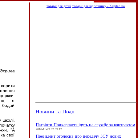
товари для дітей
товари для відпочинку - Kapitan.ua
ідкрила
творити
оплення
церкви.
ня, - я
у бодай
Новини та Події
у школі.
Патріоти Прикарпаття ідуть на службу за контрактом
початку
2016-11-23 02:59:12
жки. “А
ка свої
Президент оголосив про передачу ЗСУ нових