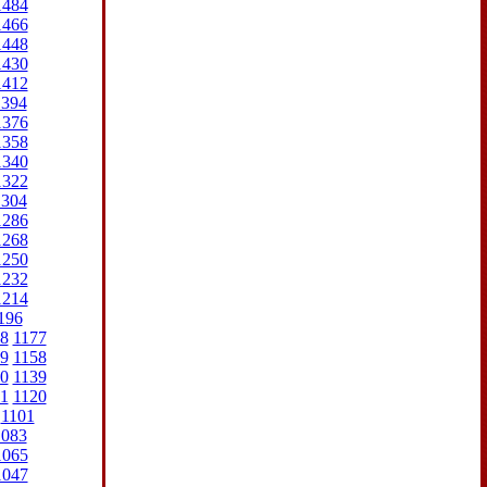
1484
1466
1448
1430
1412
1394
1376
1358
1340
1322
1304
1286
1268
1250
1232
1214
196
8
1177
9
1158
0
1139
1
1120
1101
1083
1065
1047