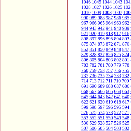
1046
1045
1044
1043
104
1028
1027
1026
1025
102
1010
1009
1008
1007
100
990
989
988
987
986
985
967
966
965
964
963
962
944
943
942
941
940
939
921
920
919
918
917
916
898
897
896
895
894
893
875
874
873
872
871
870
852
851
850
849
848
847
829
828
827
826
825
824
806
805
804
803
802
801
783
782
781
780
779
778
760
759
758
757
756
755
737
736
735
734
733
732
714
713
712
711
710
709
691
690
689
688
687
686
668
667
666
665
664
663
645
644
643
642
641
640
622
621
620
619
618
617
599
598
597
596
595
594
576
575
574
573
572
571
553
552
551
550
549
548
530
529
528
527
526
525
507
506
505
504
503
502