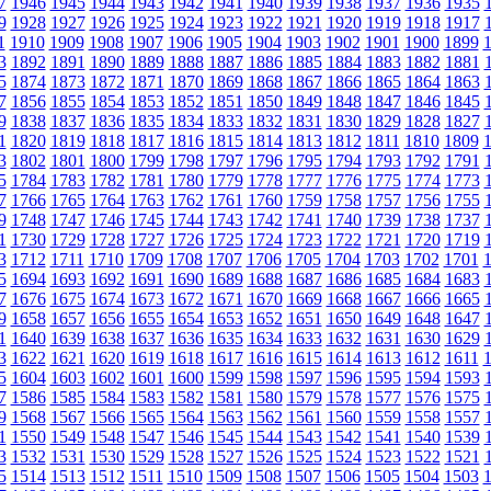
7
1946
1945
1944
1943
1942
1941
1940
1939
1938
1937
1936
1935
9
1928
1927
1926
1925
1924
1923
1922
1921
1920
1919
1918
1917
1
1910
1909
1908
1907
1906
1905
1904
1903
1902
1901
1900
1899
3
1892
1891
1890
1889
1888
1887
1886
1885
1884
1883
1882
1881
5
1874
1873
1872
1871
1870
1869
1868
1867
1866
1865
1864
1863
7
1856
1855
1854
1853
1852
1851
1850
1849
1848
1847
1846
1845
9
1838
1837
1836
1835
1834
1833
1832
1831
1830
1829
1828
1827
1
1820
1819
1818
1817
1816
1815
1814
1813
1812
1811
1810
1809
3
1802
1801
1800
1799
1798
1797
1796
1795
1794
1793
1792
1791
5
1784
1783
1782
1781
1780
1779
1778
1777
1776
1775
1774
1773
7
1766
1765
1764
1763
1762
1761
1760
1759
1758
1757
1756
1755
9
1748
1747
1746
1745
1744
1743
1742
1741
1740
1739
1738
1737
1
1730
1729
1728
1727
1726
1725
1724
1723
1722
1721
1720
1719
3
1712
1711
1710
1709
1708
1707
1706
1705
1704
1703
1702
1701
5
1694
1693
1692
1691
1690
1689
1688
1687
1686
1685
1684
1683
7
1676
1675
1674
1673
1672
1671
1670
1669
1668
1667
1666
1665
9
1658
1657
1656
1655
1654
1653
1652
1651
1650
1649
1648
1647
1
1640
1639
1638
1637
1636
1635
1634
1633
1632
1631
1630
1629
3
1622
1621
1620
1619
1618
1617
1616
1615
1614
1613
1612
1611
5
1604
1603
1602
1601
1600
1599
1598
1597
1596
1595
1594
1593
7
1586
1585
1584
1583
1582
1581
1580
1579
1578
1577
1576
1575
9
1568
1567
1566
1565
1564
1563
1562
1561
1560
1559
1558
1557
1
1550
1549
1548
1547
1546
1545
1544
1543
1542
1541
1540
1539
3
1532
1531
1530
1529
1528
1527
1526
1525
1524
1523
1522
1521
5
1514
1513
1512
1511
1510
1509
1508
1507
1506
1505
1504
1503