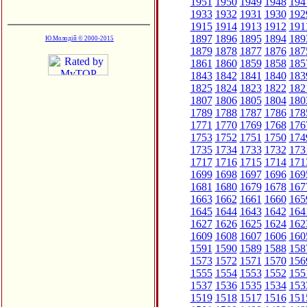
1951
1950
1949
1948
194
1933
1932
1931
1930
192
1915
1914
1913
1912
191
1897
1896
1895
1894
189
Ю.Молодій © 2000-2015
1879
1878
1877
1876
187
1861
1860
1859
1858
185
1843
1842
1841
1840
183
1825
1824
1823
1822
182
1807
1806
1805
1804
180
1789
1788
1787
1786
178
1771
1770
1769
1768
176
1753
1752
1751
1750
174
1735
1734
1733
1732
173
1717
1716
1715
1714
171
1699
1698
1697
1696
169
1681
1680
1679
1678
167
1663
1662
1661
1660
165
1645
1644
1643
1642
164
1627
1626
1625
1624
162
1609
1608
1607
1606
160
1591
1590
1589
1588
158
1573
1572
1571
1570
156
1555
1554
1553
1552
155
1537
1536
1535
1534
153
1519
1518
1517
1516
151