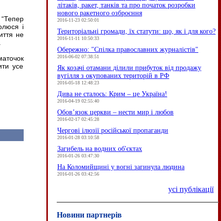
літаків, ракет, танків та про початок розробки
нового ракетного озброєння
 “Тепер
2016-11-23 02:50:01
олюся і
Територіальні громади, їх статути: що, як і для кого?
иття не
2016-11-11 10:50:33
.
Обережно: "Спілка православних журналістів"
2016-06-02 07:38:51
маточок
ити усе
Як козачі отамани ділили прибуток від продажу
вугілля з окупованих територій в РФ
2016-05-18 12:48:23
Дива не сталось: Крим – це Україна!
2016-04-19 02:55:40
Обов’язок церкви – нести мир і любов
2016-02-17 02:45:28
Чергові ілюзії російської пропаганди
2016-01-28 03:10:58
Загибель на водних об'єктах
2016-01-26 03:47:30
На Коломийщині у вогні загинула людина
2016-01-26 03:42:56
усі публікації
Новини партнерів