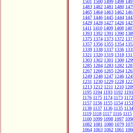
1501
1500
1499
1498
149
1483
1482
1481
1480
147
1465
1464
1463
1462
146
1447
1446
1445
1444
144
1429
1428
1427
1426
142
1411
1410
1409
1408
140
1393
1392
1391
1390
138
1375
1374
1373
1372
137
1357
1356
1355
1354
135
1339
1338
1337
1336
133
1321
1320
1319
1318
131
1303
1302
1301
1300
129
1285
1284
1283
1282
128
1267
1266
1265
1264
126
1249
1248
1247
1246
124
1231
1230
1229
1228
122
1213
1212
1211
1210
120
1195
1194
1193
1192
119
1176
1175
1174
1173
117
1157
1156
1155
1154
115
1138
1137
1136
1135
113
1119
1118
1117
1116
1115
1100
1099
1098
1097
109
1082
1081
1080
1079
107
1064
1063
1062
1061
106