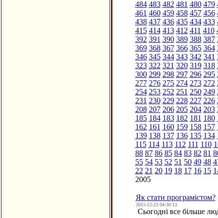
484
483
482
481
480
479
461
460
459
458
457
456
438
437
436
435
434
433
415
414
413
412
411
410
392
391
390
389
388
387
369
368
367
366
365
364
346
345
344
343
342
341
323
322
321
320
319
318
300
299
298
297
296
295
277
276
275
274
273
272
254
253
252
251
250
249
231
230
229
228
227
226
208
207
206
205
204
203
185
184
183
182
181
180
162
161
160
159
158
157
139
138
137
136
135
134
115
114
113
112
111
110
1
88
87
86
85
84
83
82
81
8
55
54
53
52
51
50
49
48
4
22
21
20
19
18
17
16
15
1
2005
Як стати програмістом?
2015-12-23 04:30:13
Сьогодні все більше люд