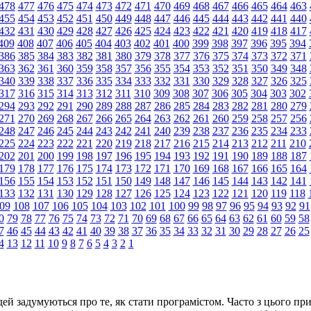
478
477
476
475
474
473
472
471
470
469
468
467
466
465
464
463
455
454
453
452
451
450
449
448
447
446
445
444
443
442
441
440
432
431
430
429
428
427
426
425
424
423
422
421
420
419
418
417
409
408
407
406
405
404
403
402
401
400
399
398
397
396
395
394
386
385
384
383
382
381
380
379
378
377
376
375
374
373
372
371
363
362
361
360
359
358
357
356
355
354
353
352
351
350
349
348
340
339
338
337
336
335
334
333
332
331
330
329
328
327
326
325
317
316
315
314
313
312
311
310
309
308
307
306
305
304
303
302
294
293
292
291
290
289
288
287
286
285
284
283
282
281
280
279
271
270
269
268
267
266
265
264
263
262
261
260
259
258
257
256
248
247
246
245
244
243
242
241
240
239
238
237
236
235
234
233
225
224
223
222
221
220
219
218
217
216
215
214
213
212
211
210
202
201
200
199
198
197
196
195
194
193
192
191
190
189
188
187
179
178
177
176
175
174
173
172
171
170
169
168
167
166
165
164
156
155
154
153
152
151
150
149
148
147
146
145
144
143
142
141
133
132
131
130
129
128
127
126
125
124
123
122
121
120
119
118
09
108
107
106
105
104
103
102
101
100
99
98
97
96
95
94
93
92
91
0
79
78
77
76
75
74
73
72
71
70
69
68
67
66
65
64
63
62
61
60
59
58
7
46
45
44
43
42
41
40
39
38
37
36
35
34
33
32
31
30
29
28
27
26
25
4
13
12
11
10
9
8
7
6
5
4
3
2
1
ей задумуються про те, як стати програмістом. Часто з цього пр