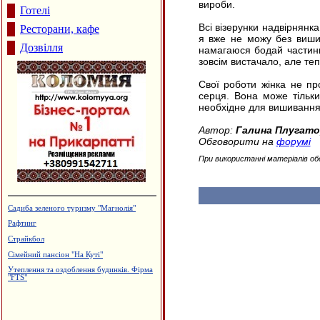
вироби.
Готелі
Всі візерунки надвірнянк
Ресторани, кафе
я вже не можу без вишив
Дозвілля
намагаюся бодай частинк
зовсім вистачало, але те
Свої роботи жінка не пр
серця. Вона може тільк
необхідне для вишивання 
Автор:
Галина Плугато
Обговорити на
форумі
При використанні матеріалів об
Садиба зеленого туризму "Магнолія"
Рафтинг
Страйкбол
Сімейний пансіон "На Куті"
Утеплення та оздоблення будинків. Фірма
"FTS"