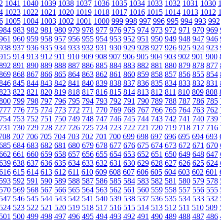
2
1041
1040
1039
1038
1037
1036
1035
1034
1033
1032
1031
1030
4
1023
1022
1021
1020
1019
1018
1017
1016
1015
1014
1013
1012
6
1005
1004
1003
1002
1001
1000
999
998
997
996
995
994
993
992
984
983
982
981
980
979
978
977
976
975
974
973
972
971
970
969
961
960
959
958
957
956
955
954
953
952
951
950
949
948
947
946
938
937
936
935
934
933
932
931
930
929
928
927
926
925
924
923
915
914
913
912
911
910
909
908
907
906
905
904
903
902
901
900
892
891
890
889
888
887
886
885
884
883
882
881
880
879
878
877
869
868
867
866
865
864
863
862
861
860
859
858
857
856
855
854
846
845
844
843
842
841
840
839
838
837
836
835
834
833
832
831
823
822
821
820
819
818
817
816
815
814
813
812
811
810
809
808
800
799
798
797
796
795
794
793
792
791
790
789
788
787
786
785
777
776
775
774
773
772
771
770
769
768
767
766
765
764
763
762
754
753
752
751
750
749
748
747
746
745
744
743
742
741
740
739
731
730
729
728
727
726
725
724
723
722
721
720
719
718
717
716
708
707
706
705
704
703
702
701
700
699
698
697
696
695
694
693
685
684
683
682
681
680
679
678
677
676
675
674
673
672
671
670
662
661
660
659
658
657
656
655
654
653
652
651
650
649
648
647
639
638
637
636
635
634
633
632
631
630
629
628
627
626
625
624
616
615
614
613
612
611
610
609
608
607
606
605
604
603
602
601
593
592
591
590
589
588
587
586
585
584
583
582
581
580
579
578
570
569
568
567
566
565
564
563
562
561
560
559
558
557
556
555
547
546
545
544
543
542
541
540
539
538
537
536
535
534
533
532
524
523
522
521
520
519
518
517
516
515
514
513
512
511
510
509
501
500
499
498
497
496
495
494
493
492
491
490
489
488
487
486