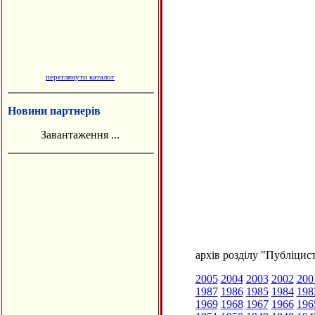
переглянути каталог
Новини партнерів
Завантаження ...
архів розділу "Публіцис
2005
2004
2003
2002
200
1987
1986
1985
1984
198
1969
1968
1967
1966
196