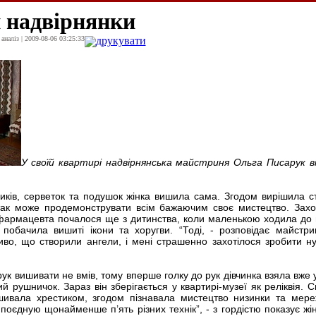
 надвірнянки
наліз | 2009-08-06 03:25:33
друкувати
У своїй квартирі надвірнянська майстриня Ольга Писарук в
иків, серветок та подушок жінка вишила сама. Згодом вирішила с
 так може продемонструвати всім бажаючим своє мистецтво. Зах
армацевта почалося ще з дитинства, коли маленькою ходила до 
обачила вишиті ікони та хоругви. “Тоді, - розповідає майстри
иво, що створили ангели, і мені страшенно захотілося зробити н
рук вишивати не вмів, тому вперше голку до рук дівчинка взяла вже 
й рушничок. Зараз він зберігається у квартирі-музеї як реліквія. С
ивала хрестиком, згодом пізнавала мистецтво низинки та мере
 поєдную щонайменше п’ять різних технік”, - з гордістю показує жін