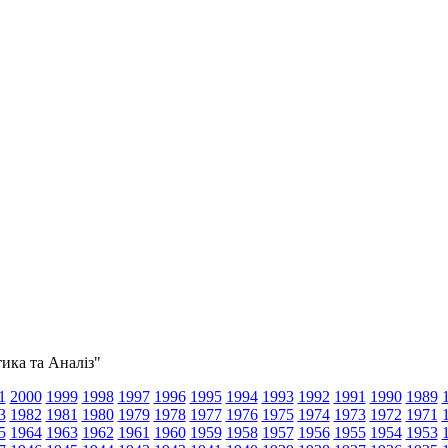
тика та Аналіз"
1
2000
1999
1998
1997
1996
1995
1994
1993
1992
1991
1990
1989
3
1982
1981
1980
1979
1978
1977
1976
1975
1974
1973
1972
1971
5
1964
1963
1962
1961
1960
1959
1958
1957
1956
1955
1954
1953