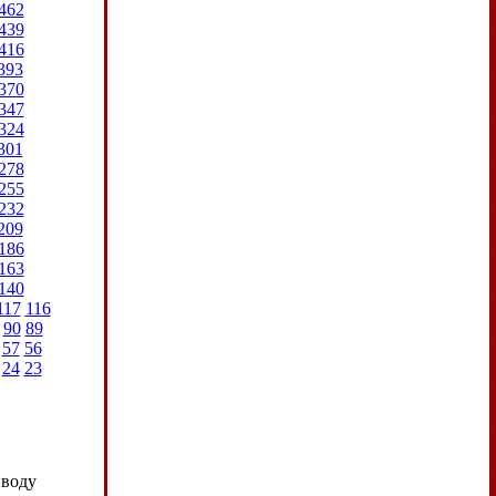
462
439
416
393
370
347
324
301
278
255
232
209
186
163
140
117
116
90
89
57
56
24
23
иводу