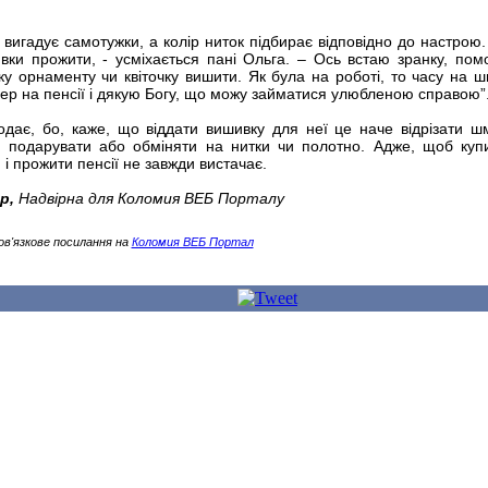
а вигадує самотужки, а колір ниток підбирає відповідно до настрою.
ки прожити, - усміхається пані Ольга. – Ось встаю зранку, пом
у орнаменту чи квіточку вишити. Як була на роботі, то часу на ш
пер на пенсії і дякую Богу, що можу займатися улюбленою справою”
одає, бо, каже, що віддати вишивку для неї це наче відрізати ш
и подарувати або обміняти на нитки чи полотно. Адже, щоб куп
і прожити пенсії не завжди вистачає.
р,
Надвірна для Коломия ВЕБ Порталу
ов'язкове посилання на
Коломия ВЕБ Портал