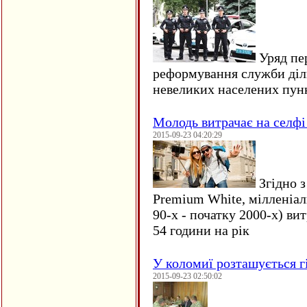
Уряд пер
реформування служби діл
невеликих населених пун
Молодь витрачає на селфі 
2015-09-23 04:20:29
Згідно з
Premium White, мілленіал
90-х - початку 2000-х) ви
54 години на рік
У коломиї розташується г
2015-09-23 02:50:02