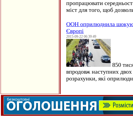
пропрацювати середньост
міст для того, щоб дозволи
ООН оприлюднила шокуюч
Європі
2015-09-22 06:39:49
850 тися
впродовж наступних двох 
розрахунки, які оприлюд