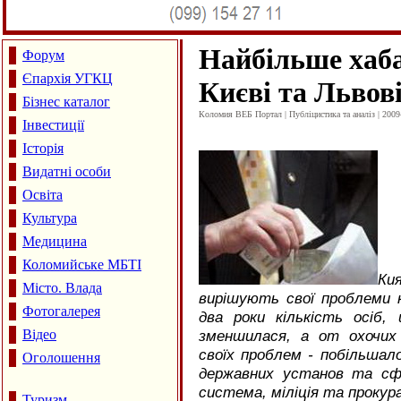
Найбільше хаба
Форум
Єпархія УГКЦ
Києві та Львов
Бізнес каталог
Коломия ВЕБ Портал | Публіцистика та аналіз | 2009
Інвестиції
Історія
Видатні особи
Освіта
Культура
Медицина
Коломийське МБТІ
Ки
Місто. Влада
вирішують свої проблеми 
Фотогалерея
два роки кількість осіб,
Відео
зменшилася, а от охочих
своїх проблем - побільшал
Оголошення
державних установ та сф
система, міліція та прокур
Туризм