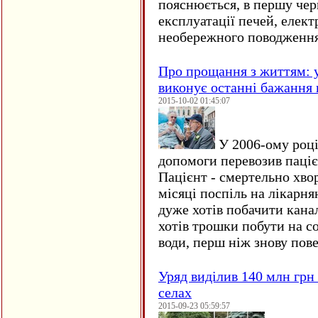
пояснюється, в першу чер
експлуатації печей, елект
необережного поводження
Про прощання з життям: у
виконує останні бажання 
2015-10-02 01:45:07
У 2006-ому році 
допомоги перевозив пацієн
Пацієнт - смертельно хво
місяці поспіль на лікарня
дуже хотів побачити кана
хотів трошки побути на со
води, перш ніж знову пове
Уряд виділив 140 млн грн
селах
2015-09-23 05:59:57