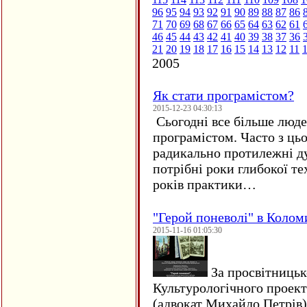
96
95
94
93
92
91
90
89
88
87
86
71
70
69
68
67
66
65
64
63
62
61
46
45
44
43
42
41
40
39
38
37
36
21
20
19
18
17
16
15
14
13
12
11
2005
Як стати програмістом?
2015-12-23 04:30:13
Сьогодні все більше люде
програмістом. Часто з ць
радикально протилежні ду
потрібні роки глибокої те
років практики…
"Герой поневолі" в Колом
2015-11-16 01:05:30
За просвітницько
Культурологічного проект
(адвокат Михайло Петрів)