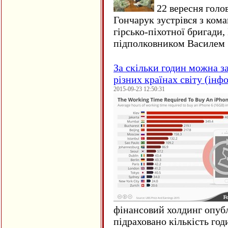
22 вересня голо
Гончарук зустрівся з ком
гірсько-піхотної бригади,
підполковником Василем 
За скільки годин можна з
різних країнах світу (інф
2015-09-23 12:50:31
фінансовий холдинг опубл
підраховано кількість год