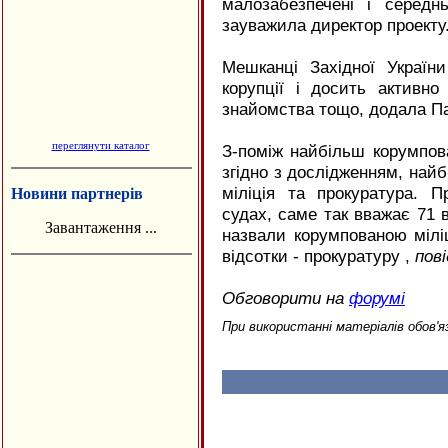
малозабезпечені і середн
зауважила директор проекту
Мешканці Західної Україн
корупції і досить активно
знайомства тощо, додала П
переглянути каталог
З-поміж найбільш корумпов
згідно з дослідженням, най
міліція та прокуратура. 
Новини партнерів
судах, саме так вважає 71 в
Завантаження ...
назвали корумпованою міліц
відсотки - прокуратуру ,
пов
Обговорити на
форумі
При використанні матеріалів обов'я