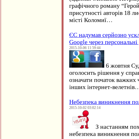
графічного роману “Герой 
присутності авторів 18 ли
місті Коломиї…
ЄC надумав серйозно уск
Google через персональні 
2015-10-06 11:59:44
6 жовтня Су
оголосить рішення у спра
означати початок важких ч
інших інтернет-велетнів
Небезпека виникнення п
2015-10-02 03:02:14
З настанням пох
небезпека виникнення по