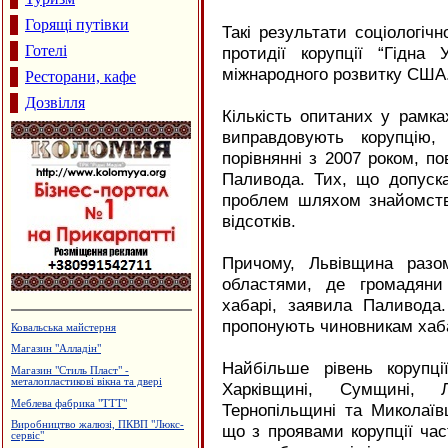
Горящі путівки
Такі результати соціологіч
Готелі
протидії корупції “Гідна 
міжнародного розвитку США
Ресторани, кафе
Дозвілля
Кількість опитаних у рамка
виправдовують корупцію,
порівнянні з 2007 роком, п
Паливода. Тих, що допуск
проблем шляхом знайомств
відсотків.
Причому, Львівщина раз
областями, де громадяни
хабарі, заявила Паливода
пропонують чиновникам хаба
Салон-магазин "Меблі"
Садиба зеленого туризму "Княжий
Град"
Найбільше рівень корупц
Турецька баня, сауна "Магнолія"
Харківщині, Сумщині, 
Стоматологічний центр "ЛЮКС"
Тернопільщині та Миколаївщ
Меража ювелірних магазинів "АГАТ"
що з проявами корупції ча