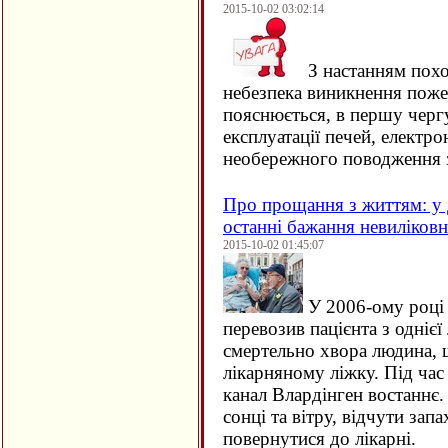
2015-10-02 03:02:14
З настанням похо
небезпека виникнення поже
пояснюється, в першу черг
експлуатації печей, електро
необережного поводження 
Про прощання з життям: у 
останні бажання невиліков
2015-10-02 01:45:07
У 2006-ому році 
перевозив пацієнта з однієї 
смертельно хвора людина, щ
лікарняному ліжку. Під час
канал Влардінген востаннє.
сонці та вітру, відчути зап
повернутися до лікарні.