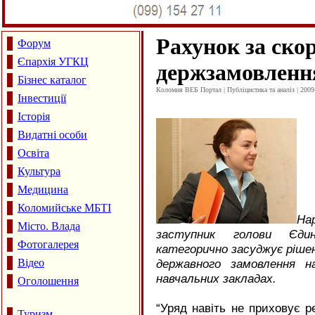
Рахунок за ско
Форум
Єпархія УГКЦ
держзамовленн
Бізнес каталог
Коломия ВЕБ Портал | Публіцистика та аналіз | 2009
Інвестиції
Історія
Видатні особи
Освіта
Культура
Медицина
Коломийське МБТІ
На
Місто. Влада
заступник голови Єд
Фотогалерея
категорично засуджує рішен
Відео
державного замовлення н
навчальних закладах.
Оголошення
“Уряд навіть не приховує р
Туризм