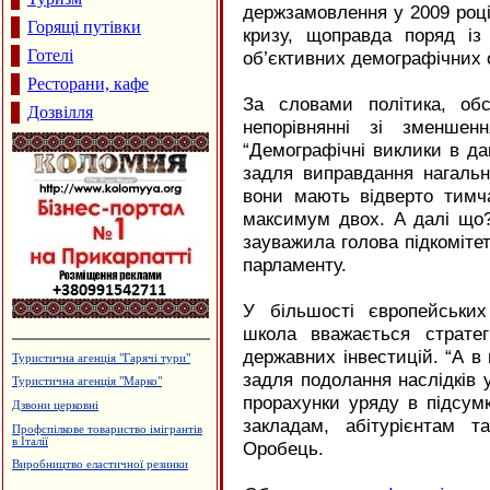
держзамовлення у 2009 році
Горящі путівки
кризу, щоправда поряд і
Готелі
об’єктивних демографічних 
Ресторани, кафе
За словами політика, об
Дозвілля
непорівнянні зі зменшенн
“Демографічні виклики в да
задля виправдання нагальн
вони мають відверто тимч
максимум двох. А далі що?
зауважила голова підкомітет
парламенту.
У більшості європейських
школа вважається страте
державних інвестицій. “А в 
Туристична агенція "Гарячі тури"
задля подолання наслідків 
Туристична агенція "Марко"
прорахунки уряду в підсу
Дзвони церковні
закладам, абітурієнтам т
Профспілкове товариство імігрантів
в Італії
Оробець.
Виробництво еластичної резинки