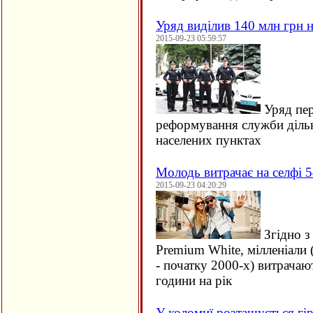
Уряд виділив 140 млн грн н
2015-09-23 05:59:57
Уряд пер
реформування служби дільн
населених пунктах
Молодь витрачає на селфі 5
2015-09-23 04:20:29
Згідно з
Premium White, мілленіали 
- початку 2000-х) витрачаю
години на рік
У коломиї розташується гір