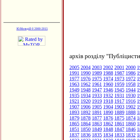
Ю.Молодій © 2000-2015
архів розділу "Публіцисти
2005
2004
2003
2002
2001
2000
1
1991
1990
1989
1988
1987
1986
1
1977
1976
1975
1974
1973
1972
1
1963
1962
1961
1960
1959
1958
1
1949
1948
1947
1946
1945
1944
1
1935
1934
1933
1932
1931
1930
1
1921
1920
1919
1918
1917
1916
1
1907
1906
1905
1904
1903
1902
1
1893
1892
1891
1890
1889
1888
1
1879
1878
1877
1876
1875
1874
1
1865
1864
1863
1862
1861
1860
1
1851
1850
1849
1848
1847
1846
1
1837
1836
1835
1834
1833
1832
1