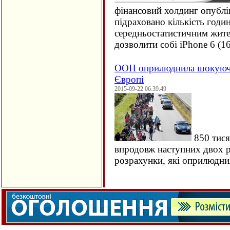
фінансовий холдинг опублі
підраховано кількість годи
середньостатистичним жите
дозволити собі iPhone 6 (
1
ООН оприлюднила шокуючи
Європі
2015-09-22 06:39:49
850 тися
впродовж наступних двох ро
розрахунки, які оприлюдн