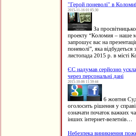
"Герой поневолі" в Коломи
2015-11-16 01:05:30
За просвітницько
проекту “Коломия – наше м
запрошує вас на презентац
поневолі”, яка відбудеться 
листопада 2015 р. в місті
ЄC надумав серйозно ускла
через персональні дані
2015-10-06 11:59:44
6 жовтня Су
оголосить рішення у справ
означати початок важких ча
інших інтернет-велетнів…
Небезпека виникнення пож