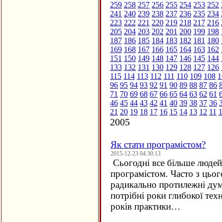
259
258
257
256
255
254
253
252
241
240
239
238
237
236
235
234
223
222
221
220
219
218
217
216
205
204
203
202
201
200
199
198
187
186
185
184
183
182
181
180
169
168
167
166
165
164
163
162
151
150
149
148
147
146
145
144
133
132
131
130
129
128
127
126
115
114
113
112
111
110
109
108
1
96
95
94
93
92
91
90
89
88
87
86
71
70
69
68
67
66
65
64
63
62
61
46
45
44
43
42
41
40
39
38
37
36
21
20
19
18
17
16
15
14
13
12
11
2005
Як стати програмістом?
2015-12-23 04:30:13
Сьогодні все більше людей 
програмістом. Часто з цьо
радикально протилежні дум
потрібні роки глибокої техн
років практики…