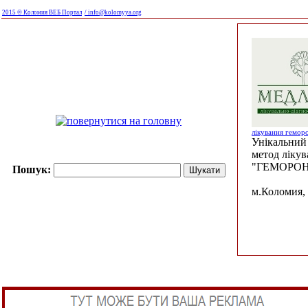
2015 © Коломия ВЕБ Портал
/ info@kolomyya.org
лікування гемор
Унікальний 
метод ліку
"ГЕМОРОН
Пошук:
м.Коломия, 