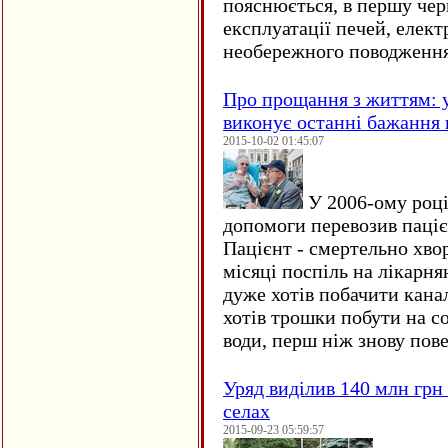
пояснюється, в першу чер
експлуатації печей, елект
необережного поводження
Про прощання з життям: у
виконує останні бажання 
2015-10-02 01:45:07
У 2006-ому році 
допомоги перевозив пацієн
Пацієнт - смертельно хво
місяці поспіль на лікарня
дуже хотів побачити кана
хотів трошки побути на со
води, перш ніж знову пове
Уряд виділив 140 млн грн
селах
2015-09-23 05:59:57