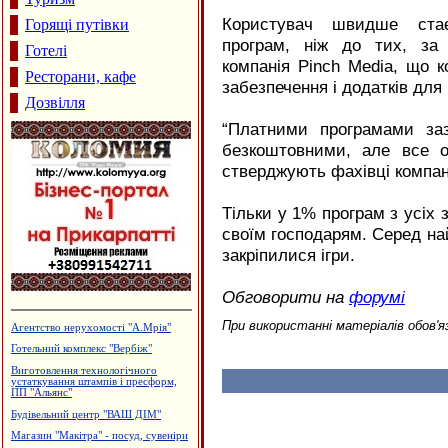
Користувач швидше ста
Горящі путівки
програм, ніж до тих, за
Готелі
компанія Pinch Media, що к
Ресторани, кафе
забезпечення і додатків для
Дозвілля
“Платними програмами за
безкоштовними, але все о
стверджують фахівці компані
Тільки у 1% програм з усіх
своїм господарям. Серед на
закріпилися ігри.
Обговорити на
форумі
При використанні матеріалів обов'я
Агентство нерухомості "А.Мрія"
Готельний комплекс "Вербіж"
Виготовлення технологічного
устаткування штампів і пресформ,
ПП "Альянс"
Будівельний центр "ВАШ ДІМ"
Магазин "Макітра" - посуд, сувеніри