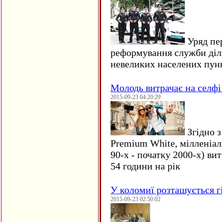
Уряд пер
реформування служби діл
невеликих населених пун
Молодь витрачає на селфі 
2015-09-23 04:20:29
Згідно з
Premium White, мілленіал
90-х - початку 2000-х) ви
54 години на рік
У коломиї розташується г
2015-09-23 02:50:02