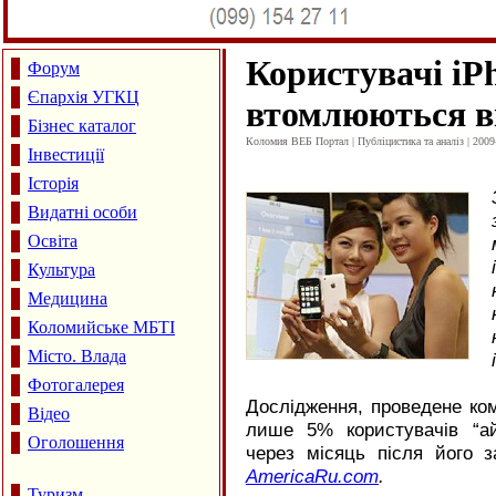
Користувачі iP
Форум
Єпархія УГКЦ
втомлюються ві
Бізнес каталог
Коломия ВЕБ Портал | Публіцистика та аналіз | 2009
Інвестиції
Історія
Видатні особи
Освіта
Культура
Медицина
Коломийське МБТІ
Місто. Влада
Фотогалерея
Дослідження, проведене ком
Відео
лише 5% користувачів “а
Оголошення
через місяць після його 
АmericaRu.com
.
Туризм