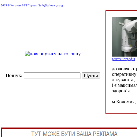
2015 © Коломия ВЕБ Портал
/ info@kolomyya.org
рентгенографія
дозволяє о
оперативну 
Пошук:
лікування ,
і є максима
здоров’я.
м.Коломия, 