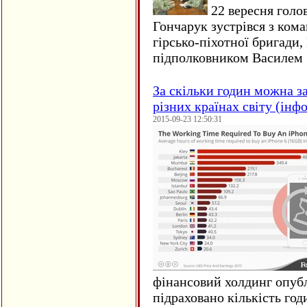
22 вересня голо
Гончарук зустрівся з ком
гірсько-піхотної бригади,
підполковником Василем 
За скільки годин можна з
різних країнах світу (інф
2015-09-23 12:50:31
фінансовий холдинг опубл
підраховано кількість год