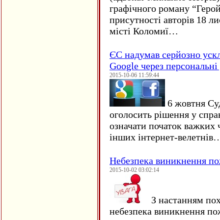
графічного роману “Герой 
присутності авторів 18 ли
місті Коломиї…
ЄC надумав серйозно уск
Google через персональні 
2015-10-06 11:59:44
6 жовтня Су
оголосить рішення у спра
означати початок важких ч
інших інтернет-велетнів
Небезпека виникнення п
2015-10-02 03:02:14
З настанням пох
небезпека виникнення по