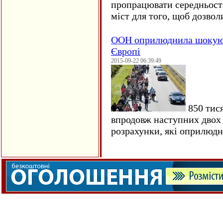
пропрацювати середньост
міст для того, щоб дозволи
ООН оприлюднила шокуюч
Європі
2015-09-22 06:39:49
850 тися
впродовж наступних двох 
розрахунки, які оприлюд