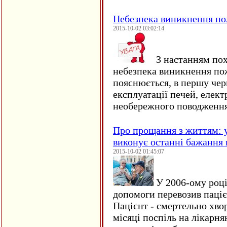
Небезпека виникнення п
2015-10-02 03:02:14
З настанням пох
небезпека виникнення по
пояснюється, в першу чер
експлуатації печей, елект
необережного поводження
Про прощання з життям: у
виконує останні бажання 
2015-10-02 01:45:07
У 2006-ому році 
допомоги перевозив пацієн
Пацієнт - смертельно хво
місяці поспіль на лікарня