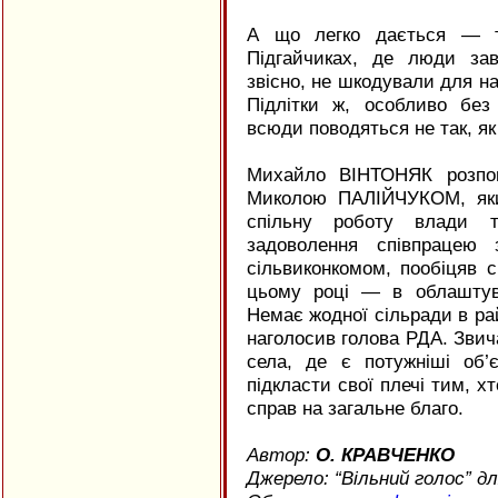
А що легко дається — те
Підгайчиках, де люди за
звісно, не шкодували для нащ
Підлітки ж, особливо без 
всюди поводяться не так, я
Михайло ВІНТОНЯК розпов
Миколою ПАЛІЙЧУКОМ, який
спільну роботу влади т
задоволення співпрацею 
сільвиконкомом, пообіцяв с
цьому році — в облаштув
Немає жодної сільради в рай
наголосив голова РДА. Звич
села, де є потужніші об’
підкласти свої плечі тим, х
справ на загальне благо.
Автор:
О. КРАВЧЕНКО
Джерело: “Вільний голос” 