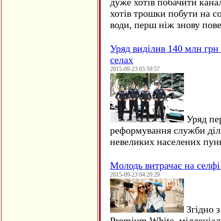
дуже хотів побачити кана
хотів трошки побути на со
води, перш ніж знову пове
Уряд виділив 140 млн грн
селах
2015-09-23 05:59:57
Уряд пер
реформування служби діл
невеликих населених пун
Молодь витрачає на селфі 
2015-09-23 04:20:29
Згідно з
Premium White, мілленіал