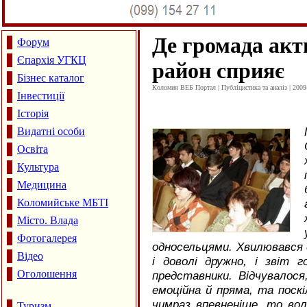
Де громада акти
Форум
Єпархія УГКЦ
район сприяє
Бізнес каталог
Коломия ВЕБ Портал | Публіцистика та аналіз | 2009
Інвестиції
Історія
Видатні особи
Освіта
Культура
Медицина
Коломийське МБТІ
Місто. Влада
Фотогалерея
односельцями. Хвилювався д
Відео
і доволі дружно, і звіт 
Оголошення
представники. Відчувалос
емоційна й пряма, та поск
чимраз впевненіше, то воло
Туризм