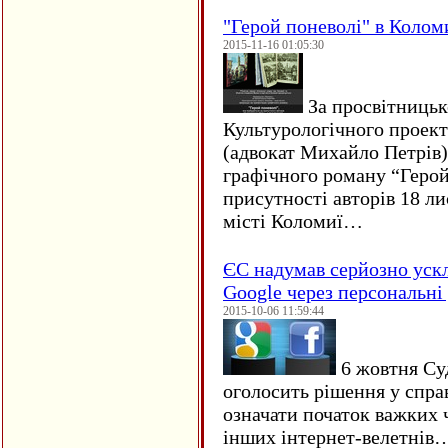
"Герой поневолі" в Колом
2015-11-16 01:05:30
За просвітницько
Культурологічного проект
(адвокат Михайло Петрів)
графічного роману “Герой 
присутності авторів 18 ли
місті Коломиї…
ЄC надумав серйозно уск
Google через персональні 
2015-10-06 11:59:44
6 жовтня Су
оголосить рішення у спра
означати початок важких ч
інших інтернет-велетнів