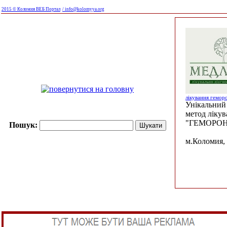
2015 © Коломия ВЕБ Портал
/ info@kolomyya.org
лікування гемор
Унікальний 
метод ліку
"ГЕМОРОН
Пошук:
м.Коломия, 