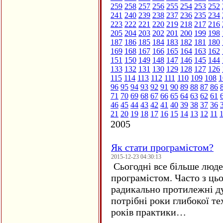
259
258
257
256
255
254
253
252
241
240
239
238
237
236
235
234
223
222
221
220
219
218
217
216
205
204
203
202
201
200
199
198
187
186
185
184
183
182
181
180
169
168
167
166
165
164
163
162
151
150
149
148
147
146
145
144
133
132
131
130
129
128
127
126
115
114
113
112
111
110
109
108
1
96
95
94
93
92
91
90
89
88
87
86
71
70
69
68
67
66
65
64
63
62
61
46
45
44
43
42
41
40
39
38
37
36
21
20
19
18
17
16
15
14
13
12
11
2005
Як стати програмістом?
2015-12-23 04:30:13
Сьогодні все більше люде
програмістом. Часто з ць
радикально протилежні ду
потрібні роки глибокої те
років практики…