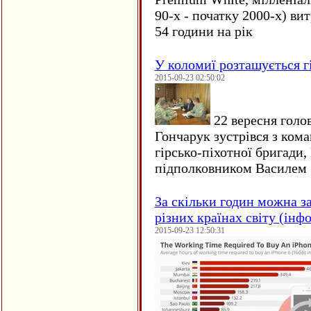
90-х - початку 2000-х) ви
54 години на рік
У коломиї розташується г
2015-09-23 02:50:02
22 вересня голо
Гончарук зустрівся з ком
гірсько-піхотної бригади,
підполковником Василем 
За скільки годин можна з
різних країнах світу (інф
2015-09-23 12:50:31