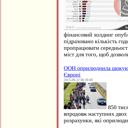
фінансовий холдинг опубл
підраховано кількість год
пропрацювати середньост
міст для того, щоб дозволи
ООН оприлюднила шокуюч
Європі
2015-09-22 06:39:49
850 тися
впродовж наступних двох 
розрахунки, які оприлюд