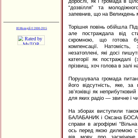
дорослі, як і громада в ціл
“дозвілля” та молодіжног
запевнив, що на Великдень 
Торішня повінь обійшла Під
Ю.Молодій © 2000-2015
але постраждала від сти
скромною, що готова бу
компенсації. Натомість,
незатоплені, які досі пишут
категорії як постраждалі 
прізвищ, хоч голова в залі н
Порушувала громада питанн
його відсутність, яке, з
зв’язківці як неприбуткови
для яких радіо — звичне і ч
На зборах виступили тако
БАЛАБАНИК і Оксана БОСА.
справи в агрофірмі “Вільна
ось перед якою дилемою сто
вів мову про засмічене 