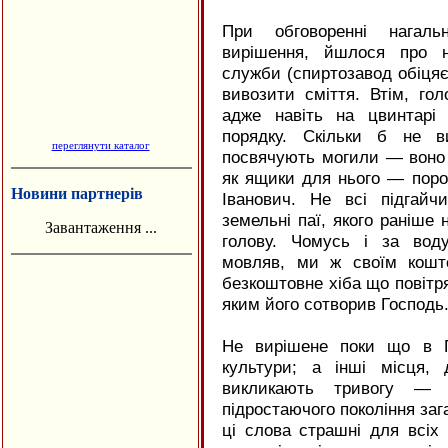
При обговоренні нагал
вирішення, йшлося про н
служби (спиртозавод обіцяє
вивозити сміття. Втім, гол
адже навіть на цвинтарі
порядку. Скільки б не в
переглянути каталог
посвячують могили — воно з
як ящики для нього — поро
Новини партнерів
Іванович. Не всі підгайчи
земельні паї, якого раніше
Завантаження ...
голову. Чомусь і за вод
мовляв, ми ж своїм кошт
безкоштовне хіба що повітря
яким його сотворив Господь
Не вирішене поки що в П
культури; а інші місця,
викликають тривогу — 
підростаючого покоління за
ці слова страшні для всіх 