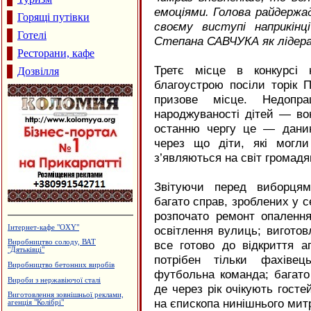
емоціями. Голова райдержа
Горящі путівки
своєму виступі наприкінц
Готелі
Степана САВЧУКА як лідера 
Ресторани, кафе
Третє місце в конкурсі 
Дозвілля
благоустрою посіли торік 
призове місце. Недопр
народжуваності дітей — во
останню чергу це — данин
через що діти, які могл
з’являються на світ громад
Звітуючи перед виборця
багато справ, зроблених у се
розпочато ремонт опаленн
Пейнтбол
освітлення вулиць; виготов
все готово до відкриття а
Садиба зеленого туризму "Княжий
Град"
потрібен тільки фахівец
Магазин "Макітра" - посуд, сувеніри
футбольна команда; багато 
Ковальська майстерня
де через рік очікують госте
Приватна садиба "Царина"
на єпископа нинішнього мит