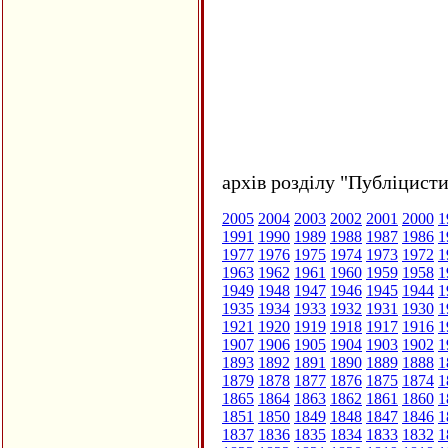
архів розділу "Публіцисти
2005
2004
2003
2002
2001
2000
1
1991
1990
1989
1988
1987
1986
1
1977
1976
1975
1974
1973
1972
1
1963
1962
1961
1960
1959
1958
1
1949
1948
1947
1946
1945
1944
1
1935
1934
1933
1932
1931
1930
1
1921
1920
1919
1918
1917
1916
1
1907
1906
1905
1904
1903
1902
1
1893
1892
1891
1890
1889
1888
1
1879
1878
1877
1876
1875
1874
1
1865
1864
1863
1862
1861
1860
1
1851
1850
1849
1848
1847
1846
1
1837
1836
1835
1834
1833
1832
1