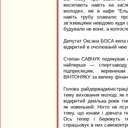
висипають навіть на засія
молодих, які в кафе “Ель
навіть трубу зламали; про
зв’язківцями невідомо куди с
будували не вони, а колгосп
Депутат Оксана БОСА вела м
відкритий в очолюваній нею 
Степан САВЧУК подякував а
найперше — спиртзаводу 
підприємцям, керівника
ВІНТОНЯКУ за велику фінанс
Голова райдержадміністрац
тему виховання молоді, як п
відкритий декілька років т
як новенький. Ніхто не псу
тому, що юнаки і дівчата т
Ось тепер і бережуть те
спрацьовує в них самоконтр