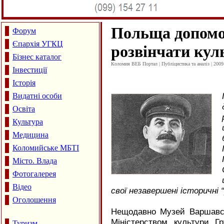
Польща допомо
Форум
Єпархія УГКЦ
розвінчати кул
Бізнес каталог
Коломия ВЕБ Портал | Публіцистика та аналіз | 2009
Інвестиції
Історія
Видатні особи
Освіта
Культура
Медицина
Коломийське МБТІ
Місто. Влада
Фотогалерея
Відео
свої незавершені історичні 
Оголошення
Нещодавно Музей Варшавсь
Міністерством культури Гр
Туризм