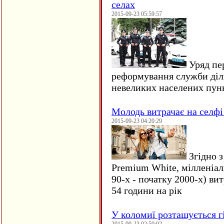
селах
2015-09-23 05:59:57
Уряд пер
реформування служби діл
невеликих населених пун
Молодь витрачає на селфі 
2015-09-23 04:20:29
Згідно з
Premium White, мілленіал
90-х - початку 2000-х) ви
54 години на рік
У коломиї розташується г