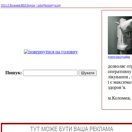
2015 © Коломия ВЕБ Портал
/ info@kolomyya.org
рентгенографія
дозволяє о
оперативну 
Пошук:
лікування ,
і є максима
здоров’я.
м.Коломия, 