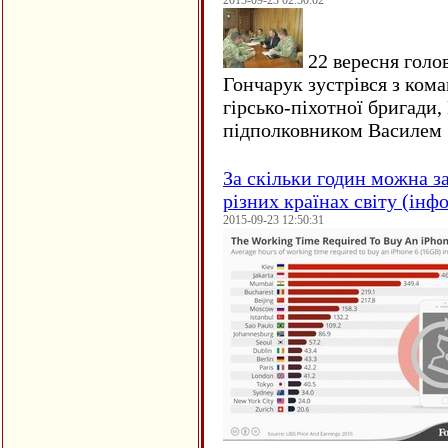
2015-09-23 02:50:02
22 вересня голо
Гончарук зустрівся з ком
гірсько-піхотної бригади,
підполковником Василем 
За скільки годин можна з
різних країнах світу (інф
2015-09-23 12:50:31