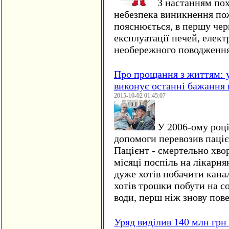
З настанням пох
небезпека виникнення по
пояснюється, в першу чер
експлуатації печей, елект
необережного поводження
Про прощання з життям: у
виконує останні бажання 
2015-10-02 01:45:07
У 2006-ому році 
допомоги перевозив пацієн
Пацієнт - смертельно хво
місяці поспіль на лікарня
дуже хотів побачити кана
хотів трошки побути на со
води, перш ніж знову пове
Уряд виділив 140 млн грн