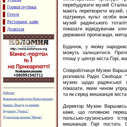
перебудувати музей Сталіна 
Горящі путівки
мають перетворити музей, щ
Готелі
підтримує культ особи вож
Ресторани, кафе
музей радянського тоталі
показати відвідувачам зло
Дозвілля
державної пропаганди, метод
Будинок, у якому народивс
можуть залишитися. Проте
площі у центрі міста Ґорі, 
Співробітниця Музею Варша
розповіла Радіо Свобода: “
музею щодо радянської 
показати, яким чином упрод
Ресторан "Гал-Прут"
та як серед мешканців міста
Готельний комплекс "Вербіж"
Директор Музею Варшавсь
Виробництво бетонних виробів
каже, що головною переш
Страйкбол
польсько-грузинського іс
Виготовлення зовнішньої реклами,
агенція "Колібрі"
мешканців Ґорі постать 