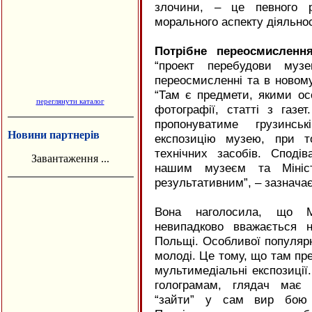
злочини, – це певного р
морального аспекту діяльнос
Потрібне переосмислення
“проект перебудови муз
переосмисленні та в новому
“Там є предмети, якими ос
переглянути каталог
фотографії, статті з газе
пропонуватиме грузинсь
Новини партнерів
експозицію музею, при т
технічних засобів. Споді
Завантаження ...
нашим музеєм та Мініст
результативним”, – зазнача
Вона наголосила, що М
невипадково вважається 
Польщі. Особливої популярн
молоді. Це тому, що там пре
мультимедіальні експозиції
голограмам, глядач має 
“зайти” у сам вир бою 