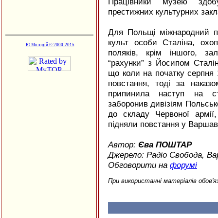
Працівники музею здоб
престижних культурних закл
Для Польщі міжнародний пр
культ особи Сталіна, охо
Ю.Молодій © 2000-2015
поляків, крім іншого, за
“рахунки” з Йосипом Сталін
що коли на початку серпня
повстання, тоді за наказ
припинила наступ на с
заборонив дивізіям Польськ
до складу Червоної армії
підняли повстання у Варшав
Автор:
Єва ПОШТАР
Джерело: Радіо Свобода, Ва
Обговорити на
форумі
При використанні матеріалів обов'я