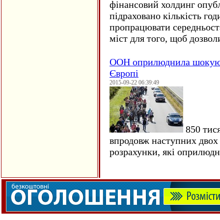
фінансовий холдинг опубл
підраховано кількість год
пропрацювати середньост
міст для того, щоб дозволи
ООН оприлюднила шокуюч
Європі
2015-09-22 06:39:49
850 тися
впродовж наступних двох 
розрахунки, які оприлюд