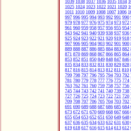
1039
1038
1037
1036
1035
1034
1
1025
1024
1023
1022
1021
1020
1
1011
1010
1009
1008
1007
1006
1
997
996
995
994
993
992
991
990
979
978
977
976
975
974
973
972
961
960
959
958
957
956
955
954
943
942
941
940
939
938
937
936
925
924
923
922
921
920
919
918
907
906
905
904
903
902
901
900
889
888
887
886
885
884
883
882
871
870
869
868
867
866
865
864
853
852
851
850
849
848
847
846
835
834
833
832
831
830
829
828
817
816
815
814
813
812
811
810
799
798
797
796
795
794
793
792
781
780
779
778
777
776
775
774
763
762
761
760
759
758
757
756
745
744
743
742
741
740
739
738
727
726
725
724
723
722
721
720
709
708
707
706
705
704
703
702
691
690
689
688
687
686
685
684
673
672
671
670
669
668
667
666
655
654
653
652
651
650
649
648
637
636
635
634
633
632
631
630
619
618
617
616
615
614
613
612