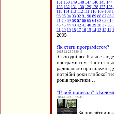
151
150
149
148
147
146
145
144
133
132
131
130
129
128
127
126
115
114
113
112
111
110
109
108
1
96
95
94
93
92
91
90
89
88
87
86
71
70
69
68
67
66
65
64
63
62
61
46
45
44
43
42
41
40
39
38
37
36
21
20
19
18
17
16
15
14
13
12
11
2005
Як стати програмістом?
2015-12-23 04:30:13
Сьогодні все більше люде
програмістом. Часто з ць
радикально протилежні ду
потрібні роки глибокої те
років практики…
"Герой поневолі" в Колом
2015-11-16 01:05:30
За просвітницько